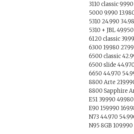
3110 classic 9.990
5000 9.990 13.98
5310 24.990 34.9
5310 + JBL 49.950
6120 classic 39.9
6300 19.980 27.9
6500 classic 42.
6500 slide 44.97
6650 44.970 54.
8800 Arte 219.99
8800 Sapphire Ar
E51 39.990 49.980
E90 159.990 169.
N73 44.970 54.9
N95 8GB 109.990 