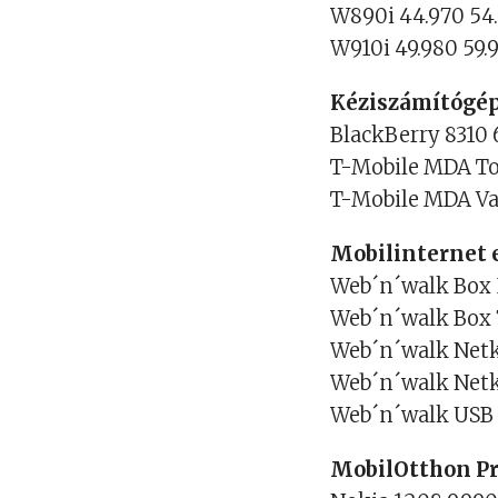
W890i 44.970 54
W910i 49.980 59.
Kéziszámítógé
BlackBerry 8310 
T-Mobile MDA To
T-Mobile MDA Var
Mobilinternet 
Web´n´walk Box 
Web´n´walk Box 7
Web´n´walk Netká
Web´n´walk Netká
Web´n´walk USB S
MobilOtthon P