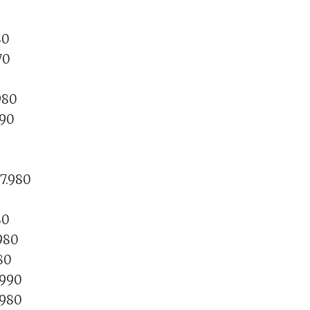
80
70
0
980
990
 7.980
80
980
80
.990
.980