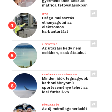
gyermekeknek készült
matrica tetoválásokban
IPAR
Drága mulasztás
elhanyagolni az
elektromos
karbantartást
LIFESTYLE
Az utazási kedv nem
csökken, csak átalakul
E-KÖRNYEZETVÉDELEM
Minden idők legnagyobb
karbonlábnyomú
sporteseménye lehet az
idei futball-vb
BÜSZKESÉG
Az új mérnökgenerációt