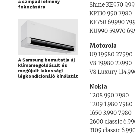
a színpadi élmény
Shine KE970 9.99
fokozására
KP130 990 7.980
KF750 69.990 79.
KU990 59.970 69
Motorola
U9 19.980 27.990
A Samsung bemutatja új
V8 19.980 27.990
klímamegoldásait és
megújult lakossági
V8 Luxury 114.99
légkondicionáló kínálatát
Nokia
1208 990 7.980
1209 1.980 7.980
1650 3.990 7.980
2600 classic 6.99
3109 classic 6.99