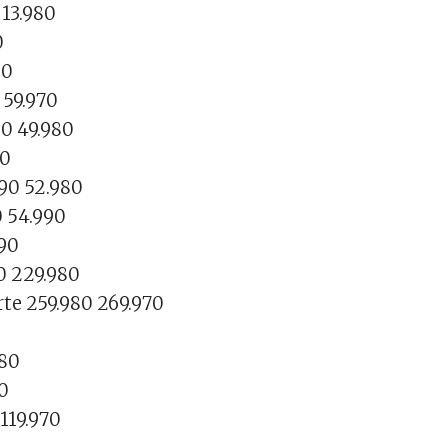
 13.980
0
80
 59.970
90 49.980
90
990 52.980
0 54.990
990
0 229.980
te 259.980 269.970
980
90
119.970