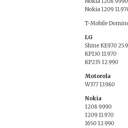
Nokia 1208 9.99
Nokia 1209 11.97
T-Mobile Domin
LG
Shine KE970 25.
KP130 11.970
KP235 12.990
Motorola
W377 13.980
Nokia
1208 9.990
1209 11.970
1650 12.990