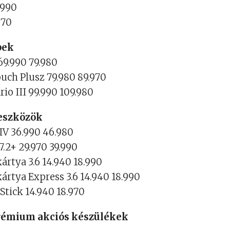
.990
970
pek
69.990 79.980
uch Plusz 79.980 89.970
io III 99.990 109.980
eszközök
IV 36.990 46.980
.2+ 29.970 39.990
rtya 3.6 14.940 18.990
rtya Express 3.6 14.940 18.990
tick 14.940 18.970
rémium akciós készülékek