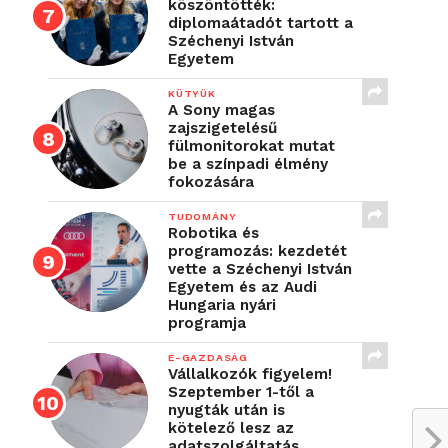
köszöntötték:
diplomaátadót tartott a
Széchenyi István
Egyetem
KÜTYÜK
A Sony magas
zajszigetelésű
fülmonitorokat mutat
be a színpadi élmény
fokozására
TUDOMÁNY
Robotika és
programozás: kezdetét
vette a Széchenyi István
Egyetem és az Audi
Hungaria nyári
programja
E-GAZDASÁG
Vállalkozók figyelem!
Szeptember 1-től a
nyugták után is
kötelező lesz az
adatszolgáltatás