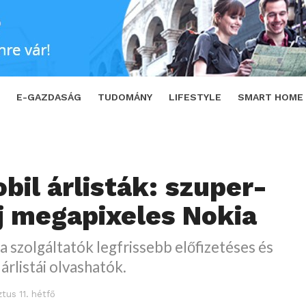
megapixeles Nokia
SHARE
TWEET
E-GAZDASÁG
TUDOMÁNY
LIFESTYLE
SMART HOME
bil árlisták: szuper-
új megapixeles Nokia
a szolgáltatók legfrissebb előfizetéses és
árlistái olvashatók.
tus 11. hétfő