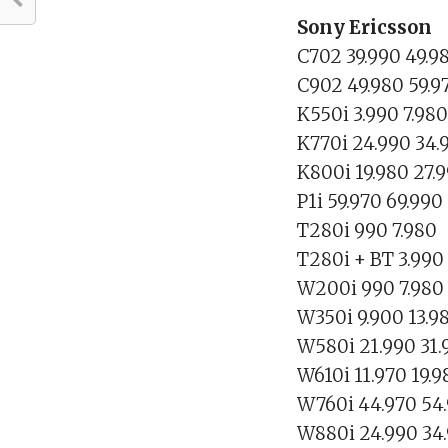
Sony Ericsson
C702 39.990 49.9
C902 49.980 59.9
K550i 3.990 7.98
K770i 24.990 34.
K800i 19.980 27.
P1i 59.970 69.990
T280i 990 7.980
T280i + BT 3.990
W200i 990 7.980
W350i 9.900 13.9
W580i 21.990 31.
W610i 11.970 19.9
W760i 44.970 54
W880i 24.990 34