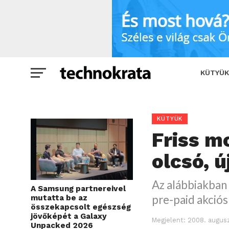
Friss mobil árlisták: szuper-olcsó, új 
KÜTYÜK
KÜTYÜK
Friss mo
olcsó, 
Az alábbiakban 
A Samsung partnereivel
pre-paid akciós 
mutatta be az
összekapcsolt egészség
jövőképét a Galaxy
Megjelent:
2008. augusz
Unpacked 2026