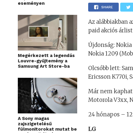
eseményen
SHARE
Az alábbiakban a
paid akciós árlis
Újdonság: Nokia
Nokia 1209 (Mob
Megérkezett a legendás
Louvre-gyűjtemény a
Samsung Art Store-ba
Olcsóbb lett: S
Ericsson K770i,
Már nem kapható
Motorola V3xx, N
24 hónapos – 12 
A Sony magas
zajszigetelésű
LG
fülmonitorokat mutat be