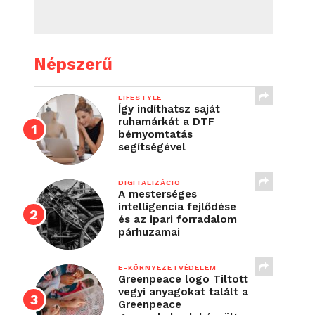
Népszerű
LIFESTYLE
Így indíthatsz saját
ruhamárkát a DTF
bérnyomtatás
segítségével
DIGITALIZÁCIÓ
A mesterséges
intelligencia fejlődése
és az ipari forradalom
párhuzamai
E-KÖRNYEZETVÉDELEM
Greenpeace logo Tiltott
vegyi anyagokat talált a
Greenpeace