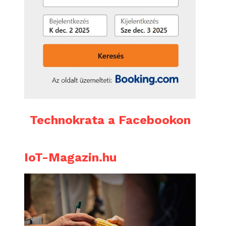
Technokrata a Facebookon
IoT-Magazin.hu