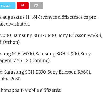
TWEET
z augusztus 11-től érvényes előfizetéses és pre-
ták olvashatók.
 5000, Samsung SGH-U800, Sony Ericsson W760i,
ilOtthon).
amsung SGH-M310, Samsung SGH-U900, Sony
 Sagem MY511X (Domino).
: Samsung SGH-F330, Sony Ericsson K660i,
okia 2630.
hónapos T-Mobile előfizetés: