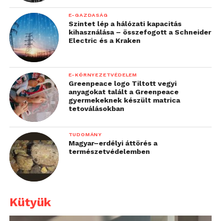
E-GAZDASÁG
Szintet lép a hálózati kapacitás
kihasználása – összefogott a Schneider
Electric és a Kraken
E-KÖRNYEZETVÉDELEM
Greenpeace logo Tiltott vegyi
anyagokat talált a Greenpeace
gyermekeknek készült matrica
tetoválásokban
TUDOMÁNY
Magyar–erdélyi áttörés a
természetvédelemben
Kütyük