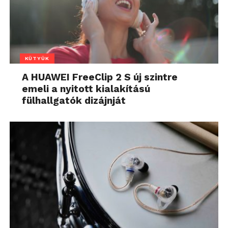
KÜTYÜK
A HUAWEI FreeClip 2 S új szintre
emeli a nyitott kialakítású
fülhallgatók dizájnját