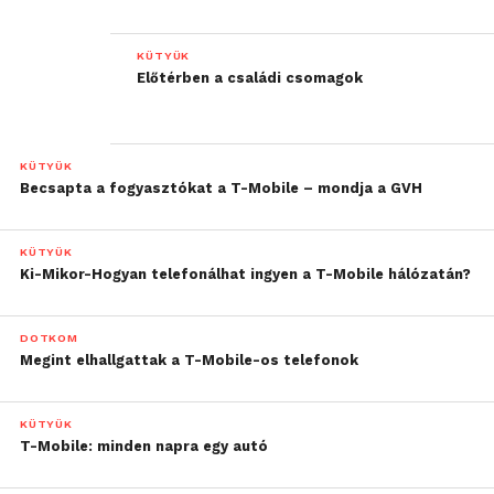
KÜTYÜK
Előtérben a családi csomagok
KÜTYÜK
Becsapta a fogyasztókat a T-Mobile – mondja a GVH
KÜTYÜK
Ki-Mikor-Hogyan telefonálhat ingyen a T-Mobile hálózatán?
DOTKOM
Megint elhallgattak a T-Mobile-os telefonok
KÜTYÜK
T-Mobile: minden napra egy autó