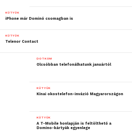
KÜTYÜK
iPhone már Dominó csomagban is
KÜTYÜK
Telenor Contact
DOTKOM
Olcsóbban telefonálhatunk januártól
KÜTYÜK
Kínai okostelefon-invázió Magyarországon
KÜTYÜK
A T-Mobile honlapján is feltölthető a
Domino-kártyák egyenlege