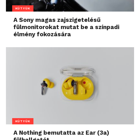
KÜTYÜK
A Sony magas zajszigetelésű
fülmonitorokat mutat be a színpadi
élmény fokozására
KÜTYÜK
A Nothing bemutatta az Ear (3a)
fülhallgatót