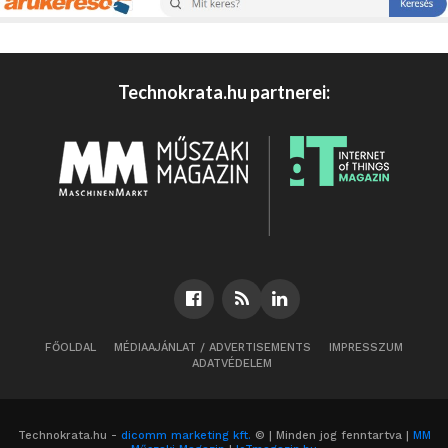
Technokrata.hu partnerei:
FŐOLDAL
MÉDIAAJÁNLAT / ADVERTISEMENTS
IMPRESSZUM
ADATVÉDELEM
Technokrata.hu -
dicomm marketing kft.
© | Minden jog fenntartva |
MM