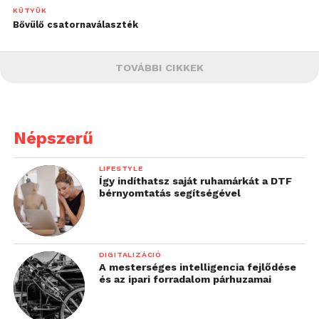
KÜTYÜK
Bővülő csatornaválaszték
TOVÁBBI CIKKEK
Népszerű
LIFESTYLE
Így indíthatsz saját ruhamárkát a DTF
bérnyomtatás segítségével
DIGITALIZÁCIÓ
A mesterséges intelligencia fejlődése
és az ipari forradalom párhuzamai