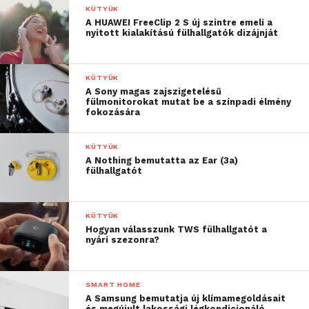
KÜTYÜK
A HUAWEI FreeClip 2 S új szintre emeli a
nyitott kialakítású fülhallgatók dizájnját
KÜTYÜK
A Sony magas zajszigetelésű
fülmonitorokat mutat be a színpadi élmény
fokozására
KÜTYÜK
A Nothing bemutatta az Ear (3a)
fülhallgatót
KÜTYÜK
Hogyan válasszunk TWS fülhallgatót a
nyári szezonra?
SMART HOME
A Samsung bemutatja új klímamegoldásait
és megújult lakossági légkondicionáló