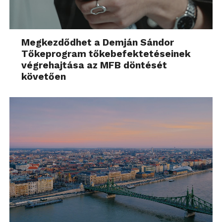
Megkezdődhet a Demján Sándor
Tőkeprogram tőkebefektetéseinek
végrehajtása az MFB döntését
követően