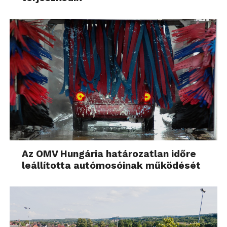
Az OMV Hungária határozatlan időre
leállította autómosóinak működését