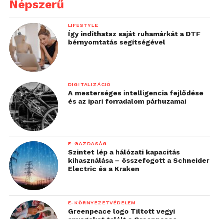
Népszerű
LIFESTYLE
Így indíthatsz saját ruhamárkát a DTF
bérnyomtatás segítségével
DIGITALIZÁCIÓ
A mesterséges intelligencia fejlődése
és az ipari forradalom párhuzamai
E-GAZDASÁG
Szintet lép a hálózati kapacitás
kihasználása – összefogott a Schneider
Electric és a Kraken
E-KÖRNYEZETVÉDELEM
Greenpeace logo Tiltott vegyi