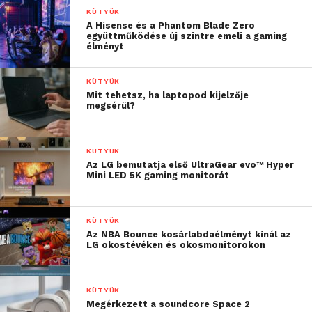
KÜTYÜK
A Hisense és a Phantom Blade Zero
együttműködése új szintre emeli a gaming
élményt
KÜTYÜK
Mit tehetsz, ha laptopod kijelzője
megsérül?
KÜTYÜK
Az LG bemutatja első UltraGear evo™ Hyper
Mini LED 5K gaming monitorát
KÜTYÜK
Az NBA Bounce kosárlabdaélményt kínál az
LG okostévéken és okosmonitorokon
KÜTYÜK
Megérkezett a soundcore Space 2