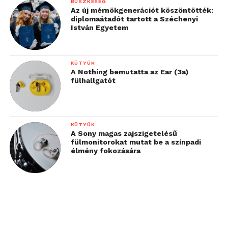
BÜSZKESÉG
Az új mérnökgenerációt köszöntötték:
diplomaátadót tartott a Széchenyi
István Egyetem
KÜTYÜK
A Nothing bemutatta az Ear (3a)
fülhallgatót
KÜTYÜK
A Sony magas zajszigetelésű
fülmonitorokat mutat be a színpadi
élmény fokozására