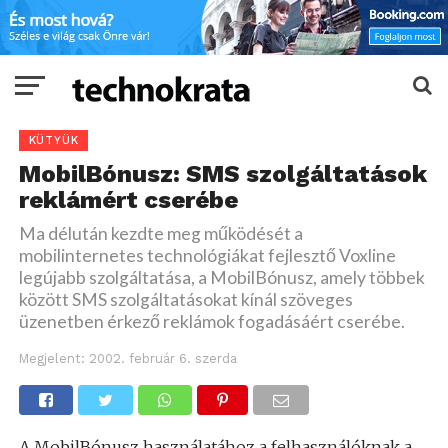
KÜTYÜK
MobilBónusz: SMS szolgáltatások
reklámért cserébe
Ma délután kezdte meg működését a
mobilinternetes technológiákat fejlesztő Voxline
legújabb szolgáltatása, a MobilBónusz, amely többek
között SMS szolgáltatásokat kínál szöveges
üzenetben érkező reklámok fogadásáért cserébe.
Megjelent:
2002. február 6. szerda
A MobilBónusz használatához a felhasználóknak a