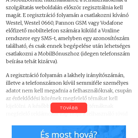
szolgáltatás weboldalán először regisztrálnia kell
magát. E regisztráció folyamán a csatlakozni kívánó
Westel, Westel 0660, Pannon GSM vagy Vodafone
előfizető mobiltelefon számára kiküld a Voxline
rendszere egy SMS-t, amelyben egy azonosítószám
található, és csak ennek begépelése után lehetséges
csatlakozni a MobilBónuszhoz (idegen telefonszám
beírása tehát kizárva).
A regisztráció folyamán a lakhely irányítószámán,
illetve a telefonszámon kívül semmiféle személyes
adatot nem kell megadnia a felhasználóknak, csupán
az érdeklődési körének megfelelő témákat kell
kijelölni. A későbbiekben a kijelölt témáknak
TOVÁBB
megfelelő reklámokat kap majd a felhasználó rövid
szöveges üzenetben, azonban a regisztráció után
bármikor módosítható az érdeklődési kör, és ha a
felhasználó nem kíván többé SMS-reklámokat