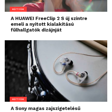
KÜTYÜK
A HUAWEI FreeClip 2 S új szintre
emeli a nyitott kialakítású
fülhallgatók dizájnját
KÜTYÜK
A Sony magas zajszigetelésű