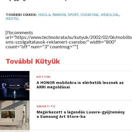
Ha a felhasználó 15 napnál tovább nem képes SMS-
TOVÁBBI CIKKEK:
ISKOLA
,
PANNON
,
SPORT
,
VODAFONE
,
WEBOLDAL
,
ek fogadására, szolgáltatását ideiglenesen
WESTEL
felfüggeszti, 60 nap után pedig végleg megszünteti
[fbcomments
a Voxline. A mobil marketing szolgáltatás
url="https://www.technokrata.hu/kutyuk/2002/02/06/mobilb
kifejlesztője egyébként nagy sikert jósol a
sms-szolgaltatasok-reklamert-cserebe/" width="800"
count="off" num="3" countmsg=""]
MobilBónusznak, mivel az lehetővé teszi a hirdetők
számára, hogy percnyi pontosságú időzítéssel
További Kütyük
küldhessék reklámjaikat (tehát például péntek este
egy aznapi partira vagy egyéb programra hívják fel a
figyelmet), ráadásul lakóhely (irányítószám) és
KÜTYÜK
A HONOR mobilokra is elérhetők lesznek az
egyéb jellemzők (kor, nem, családi állapot, iskolai
ARRI megoldásai
végzettség ) szerint kiválasztott célcsoportnak,
amelyet valószínűleg érdekel is a kapott információ.
SMART-TV
Megérkezett a legendás Louvre-gyűjtemény
a Samsung Art Store-ba