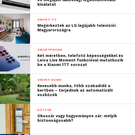
kínálatát
SMART-TV
Megérkeztek az LG legújabb televíziói
Magyarországra
SMARTPHONE
Két méretben, telefotó képességekkel és
Leica Live Moment funkcióval mutatkozik
be a Xiaomi 17T sorozat
SMART HOME
Kevesebb munka, több szabadidő a
kertben – terjednek az automatizált
eszközök
KÜTYÜK
Okoszár vagy hagyományos zár: melyik
biztonságosabb?