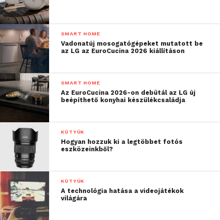
SMART HOME
Vadonatúj mosogatógépeket mutatott be
az LG az EuroCucina 2026 kiállításon
SMART HOME
Az EuroCucina 2026-on debütál az LG új
beépíthető konyhai készülékcsaládja
KÜTYÜK
Hogyan hozzuk ki a legtöbbet fotós
eszközeinkből?
KÜTYÜK
A technológia hatása a videojátékok
világára