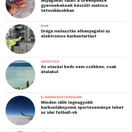
anyagokat talált a Greenpeace
gyermekeknek készült matrica
tetoválásokban
IPAR
Drága mulasztás elhanyagolni az
elektromos karbantartást
LIFESTYLE
Az utazási kedv nem csökken, csak
átalakul
E-KÖRNYEZETVÉDELEM
Minden idők legnagyobb
karbonlábnyomú sporteseménye lehet
az idei futball-vb