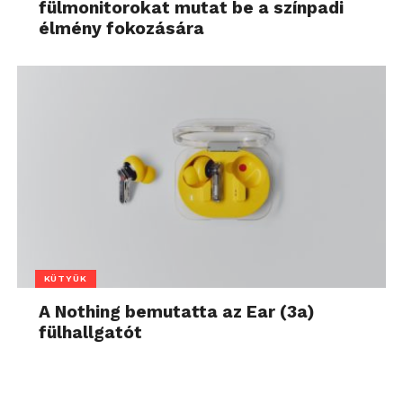
fülmonitorokat mutat be a színpadi
élmény fokozására
KÜTYÜK
A Nothing bemutatta az Ear (3a)
fülhallgatót