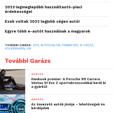
térkoncepció gondoskodik.
2023 legmeglepőbb használtautó-piaci
érdekességei
Ezek voltak 2022 legjobb céges autói
Egyre több e-autót használnak a magyarok
TOVÁBBI CIKKEK:
2017
,
AUTÓSZALON
,
FRANKFURT
,
ID CROZZ
,
VOLKSWAGEN
,
VW
További Garázs
GARÁZS
Hankook premier: A Porsche 911 Carrera
Ventus S1 Evo Z sportabroncsokkal kerül ki
a gyárból
GARÁZS
Az önvezető autók jövője – lehetőségek és
kérdőjelek