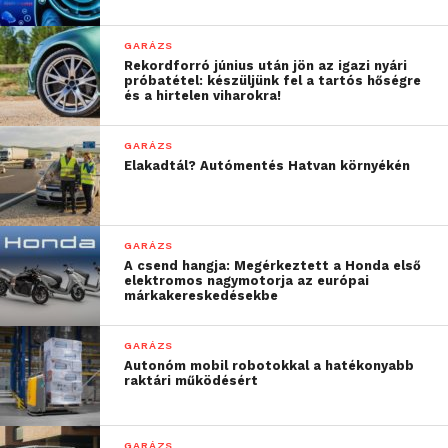
GARÁZS
Rekordforró június után jön az igazi nyári
próbatétel: készüljünk fel a tartós hőségre
és a hirtelen viharokra!
GARÁZS
Elakadtál? Autómentés Hatvan környékén
GARÁZS
A csend hangja: Megérkeztett a Honda első
elektromos nagymotorja az európai
márkakereskedésekbe
GARÁZS
Autonóm mobil robotokkal a hatékonyabb
raktári működésért
GARÁZS