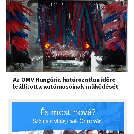
Az OMV Hungária határozatlan időre
leállította autómosóinak működését