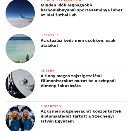
Minden idők legnagyobb
karbonlábnyomú sporteseménye lehet
az idei futball-vb
LIFESTYLE
Az utazási kedv nem csökken, csak
átalakul
KÜTYÜK
A Sony magas zajszigetelésű
fülmonitorokat mutat be a színpadi
élmény fokozására
BÜSZKESÉG
Az új mérnökgenerációt köszöntötték:
diplomaátadót tartott a Széchenyi
István Egyetem