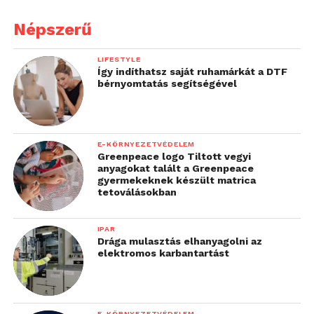
Népszerű
LIFESTYLE
Így indíthatsz saját ruhamárkát a DTF
bérnyomtatás segítségével
E-KÖRNYEZETVÉDELEM
Greenpeace logo Tiltott vegyi
anyagokat talált a Greenpeace
gyermekeknek készült matrica
tetoválásokban
IPAR
Drága mulasztás elhanyagolni az
elektromos karbantartást
E-KÖRNYEZETVÉDELEM