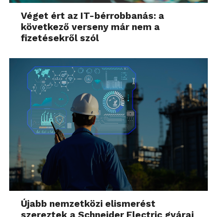
Véget ért az IT-bérrobbanás: a
következő verseny már nem a
fizetésekről szól
Újabb nemzetközi elismerést
szereztek a Schneider Electric gyárai