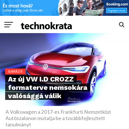
GARÁZS
Az új VW I.D CROZZ
formaterve nemsokára
valósággá válik
A Volkswagen a 2017-es Frankfurti Nemzetközi
Autószalonon mutatja be a továbbfejlesztett
tanulmányt