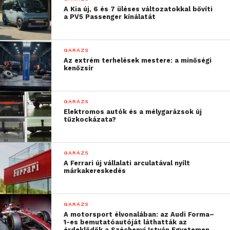
A Kia új, 6 és 7 üléses változatokkal bővíti
a PV5 Passenger kínálatát
GARÁZS
Az extrém terhelések mestere: a minőségi
kenőzsír
GARÁZS
Elektromos autók és a mélygarázsok új
tűzkockázata?
GARÁZS
A Ferrari új vállalati arculatával nyílt
márkakereskedés
GARÁZS
A motorsport élvonalában: az Audi Forma–
1-es bemutatóautóját láthatták az
érdeklődők a Széchenyi István Egyetemen