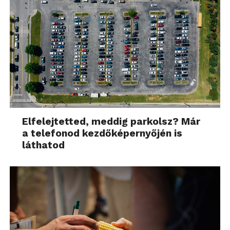
Elfelejtetted, meddig parkolsz? Már
a telefonod kezdőképernyőjén is
láthatod