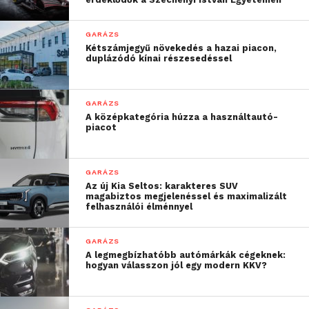
GARÁZS
Kétszámjegyű növekedés a hazai piacon,
duplázódó kínai részesedéssel
GARÁZS
A középkategória húzza a használtautó-
piacot
GARÁZS
Az új Kia Seltos: karakteres SUV
magabiztos megjelenéssel és maximalizált
felhasználói élménnyel
GARÁZS
A legmegbízhatóbb autómárkák cégeknek:
hogyan válasszon jól egy modern KKV?