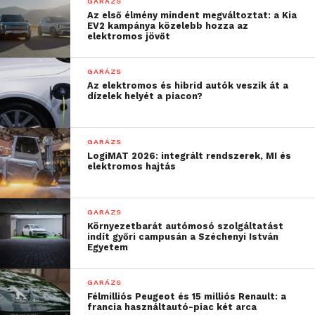
GARÁZS
Az első élmény mindent megváltoztat: a Kia
EV2 kampánya közelebb hozza az
elektromos jövőt
GARÁZS
Az elektromos és hibrid autók veszik át a
dízelek helyét a piacon?
GARÁZS
LogiMAT 2026: integrált rendszerek, MI és
elektromos hajtás
GARÁZS
Környezetbarát autómosó szolgáltatást
indít győri campusán a Széchenyi István
Egyetem
GARÁZS
Félmilliós Peugeot és 15 milliós Renault: a
francia használtautó-piac két arca