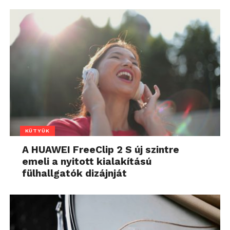
KÜTYÜK
A HUAWEI FreeClip 2 S új szintre
emeli a nyitott kialakítású
fülhallgatók dizájnját