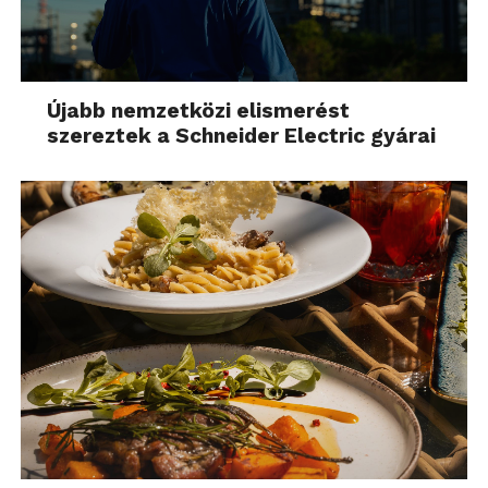
Újabb nemzetközi elismerést
szereztek a Schneider Electric gyárai