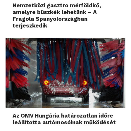
Nemzetközi gasztro mérföldkő,
amelyre büszkék lehetünk – A
Fragola Spanyolországban
terjeszkedik
Az OMV Hungária határozatlan időre
leállította autómosóinak működését