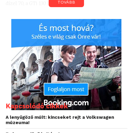
TOVÁBB
dízel 70, a GTi 130 lóerős lesz.
Kapcsolódó cikkek
A lenyűgöző múlt: kincseket rejt a Volkswagen
múzeuma!