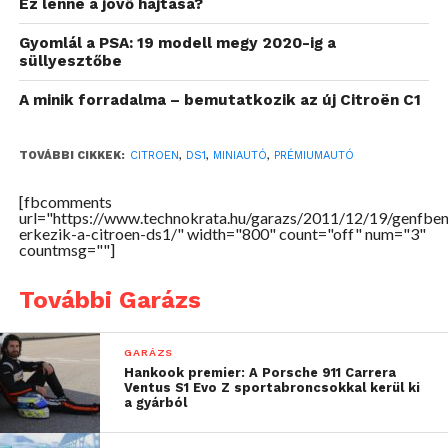
Ez lenne a jövő hajtása?
Gyomlál a PSA: 19 modell megy 2020-ig a
süllyesztőbe
A minik forradalma – bemutatkozik az új Citroën C1
TOVÁBBI CIKKEK:
CITROEN
,
DS1
,
MINIAUTÓ
,
PRÉMIUMAUTÓ
[fbcomments
url="https://www.technokrata.hu/garazs/2011/12/19/genfben
erkezik-a-citroen-ds1/" width="800" count="off" num="3"
countmsg=""]
További Garázs
GARÁZS
Hankook premier: A Porsche 911 Carrera
Ventus S1 Evo Z sportabroncsokkal kerül ki
a gyárból