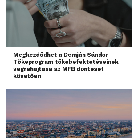
Megkezdődhet a Demján Sándor
Tőkeprogram tőkebefektetéseinek
végrehajtása az MFB döntését
követően