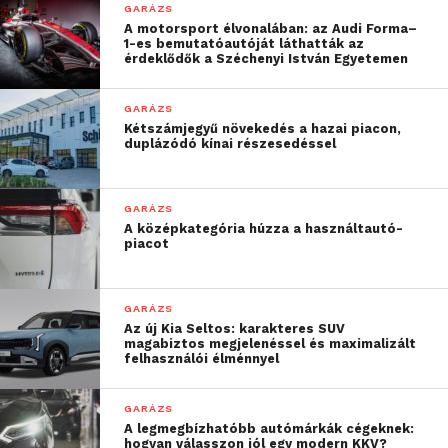
GARÁZS
A motorsport élvonalában: az Audi Forma–
1-es bemutatóautóját láthatták az
érdeklődők a Széchenyi István Egyetemen
GARÁZS
Kétszámjegyű növekedés a hazai piacon,
duplázódó kínai részesedéssel
GARÁZS
A középkategória húzza a használtautó-
piacot
GARÁZS
Az új Kia Seltos: karakteres SUV
magabiztos megjelenéssel és maximalizált
felhasználói élménnyel
GARÁZS
A legmegbízhatóbb autómárkák cégeknek:
hogyan válasszon jól egy modern KKV?