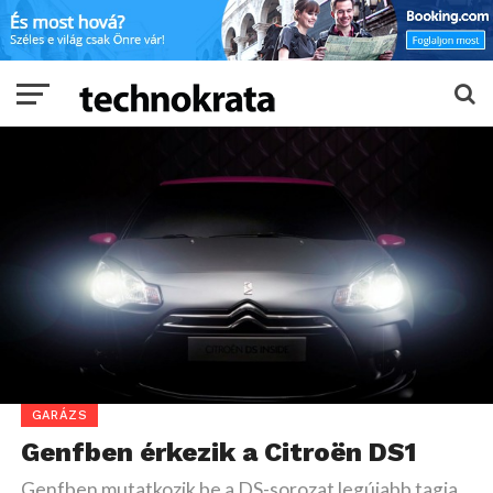
GARÁZS
Genfben érkezik a Citroën DS1
Genfben mutatkozik be a DS-sorozat legújabb tagja,