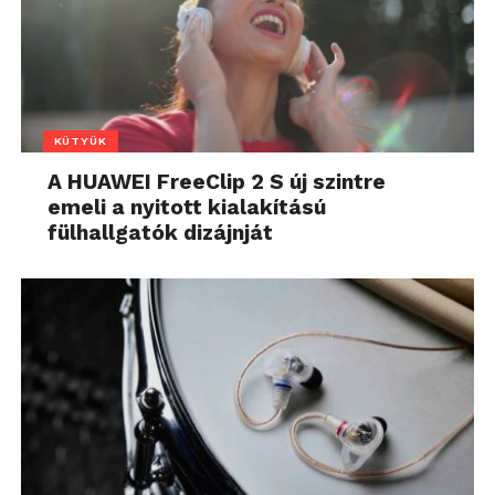
KÜTYÜK
A HUAWEI FreeClip 2 S új szintre
emeli a nyitott kialakítású
fülhallgatók dizájnját