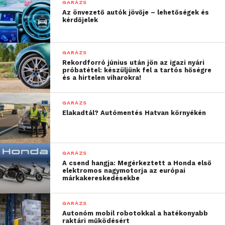
GARÁZS
Az önvezető autók jövője – lehetőségek és
kérdőjelek
GARÁZS
Rekordforró június után jön az igazi nyári
próbatétel: készüljünk fel a tartós hőségre
és a hirtelen viharokra!
GARÁZS
Elakadtál? Autómentés Hatvan környékén
GARÁZS
A csend hangja: Megérkeztett a Honda első
elektromos nagymotorja az európai
márkakereskedésekbe
GARÁZS
Autonóm mobil robotokkal a hatékonyabb
raktári működésért