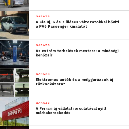
GARÁZS
A Kia új, 6 és 7 üléses változatokkal bővíti
a PV5 Passenger kínálatát
GARÁZS
Az extrém terhelések mestere: a minőségi
kenőzsír
GARÁZS
Elektromos autók és a mélygarázsok új
tűzkockázata?
GARÁZS
A Ferrari új vállalati arculatával nyílt
márkakereskedés