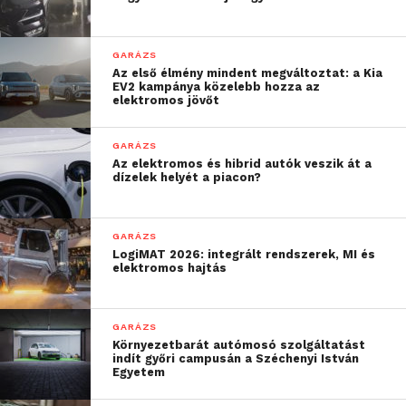
GARÁZS
Az első élmény mindent megváltoztat: a Kia
EV2 kampánya közelebb hozza az
elektromos jövőt
GARÁZS
Az elektromos és hibrid autók veszik át a
dízelek helyét a piacon?
GARÁZS
LogiMAT 2026: integrált rendszerek, MI és
elektromos hajtás
GARÁZS
Környezetbarát autómosó szolgáltatást
indít győri campusán a Széchenyi István
Egyetem