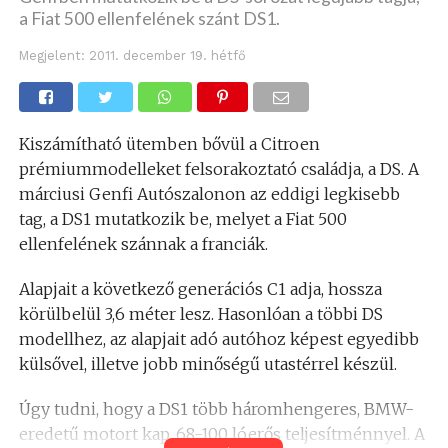
a Fiat 500 ellenfelének szánt DS1.
Megjelent:
2011. december 19. hétfő
Kiszámítható ütemben bővül a Citroen
prémiummodelleket felsorakoztató családja, a DS. A
márciusi Genfi Autószalonon az eddigi legkisebb
tag, a DS1 mutatkozik be, melyet a Fiat 500
ellenfelének szánnak a franciák.
Alapjait a következő generációs C1 adja, hossza
körülbelül 3,6 méter lesz. Hasonlóan a többi DS
modellhez, az alapjait adó autóhoz képest egyedibb
külsővel, illetve jobb minőségű utastérrel készül.
Úgy tudni, hogy a DS1 több háromhengeres, BMW-
eredetű motort kap, 68-100 lóerős teljesítménnyel. A