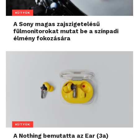
KÜTYÜK
A Sony magas zajszigetelésű
fülmonitorokat mutat be a színpadi
élmény fokozására
KÜTYÜK
A Nothing bemutatta az Ear (3a)