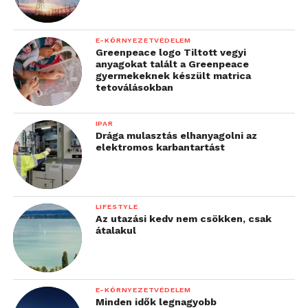
E-KÖRNYEZETVÉDELEM
Greenpeace logo Tiltott vegyi
anyagokat talált a Greenpeace
gyermekeknek készült matrica
tetoválásokban
IPAR
Drága mulasztás elhanyagolni az
elektromos karbantartást
LIFESTYLE
Az utazási kedv nem csökken, csak
átalakul
E-KÖRNYEZETVÉDELEM
Minden idők legnagyobb