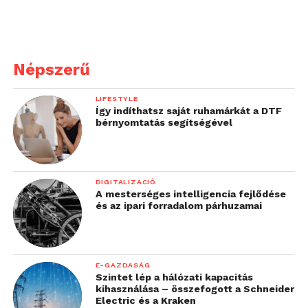
Népszerű
LIFESTYLE
Így indíthatsz saját ruhamárkát a DTF
bérnyomtatás segítségével
DIGITALIZÁCIÓ
A mesterséges intelligencia fejlődése
és az ipari forradalom párhuzamai
E-GAZDASÁG
Szintet lép a hálózati kapacitás
kihasználása – összefogott a Schneider
Electric és a Kraken