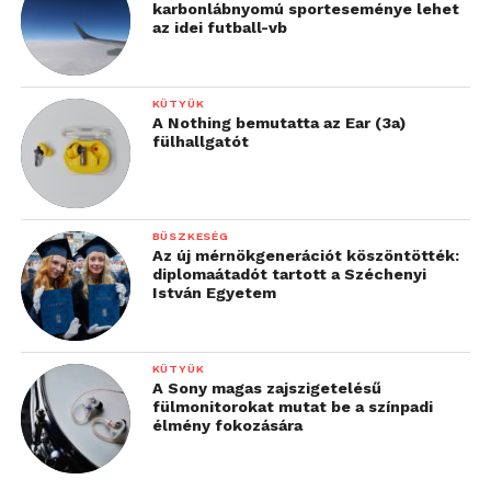
karbonlábnyomú sporteseménye lehet
az idei futball-vb
KÜTYÜK
A Nothing bemutatta az Ear (3a)
fülhallgatót
BÜSZKESÉG
Az új mérnökgenerációt köszöntötték:
diplomaátadót tartott a Széchenyi
István Egyetem
KÜTYÜK
A Sony magas zajszigetelésű
fülmonitorokat mutat be a színpadi
élmény fokozására