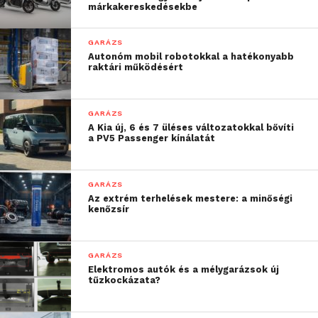
márkakereskedésekbe
GARÁZS
Autonóm mobil robotokkal a hatékonyabb
raktári működésért
GARÁZS
A Kia új, 6 és 7 üléses változatokkal bővíti
a PV5 Passenger kínálatát
GARÁZS
Az extrém terhelések mestere: a minőségi
kenőzsír
GARÁZS
Elektromos autók és a mélygarázsok új
tűzkockázata?