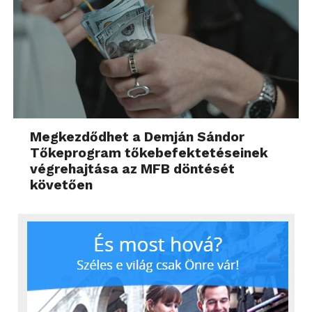
Megkezdődhet a Demján Sándor
Tőkeprogram tőkebefektetéseinek
végrehajtása az MFB döntését
követően