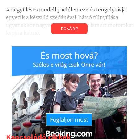
A négyüléses modell padlólemeze és tengelytávja
egyezik a készülő szedánéval, hátsó túlnyúlása
ugyanakkor nagyobb. Várhatóan az ismert motorokat
TOVÁBB
kapja a kabrió.
Kapcsolódó cikkek