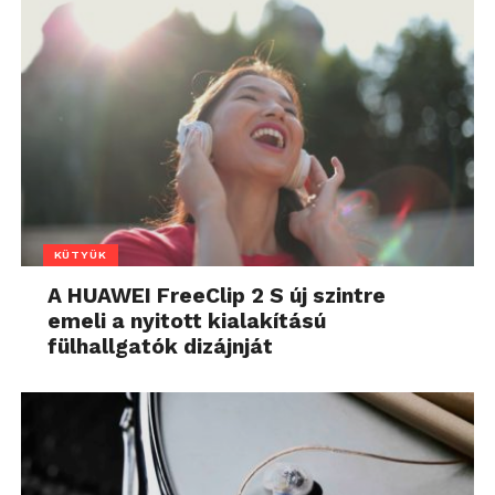
KÜTYÜK
A HUAWEI FreeClip 2 S új szintre
emeli a nyitott kialakítású
fülhallgatók dizájnját