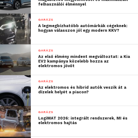
felhasználói élménnyel
GARÁZS
A legmegbízhatóbb autómárkák cégeknek:
hogyan válasszon jól egy modern KKV?
GARÁZS
Az első élmény mindent megváltoztat: a Kia
EV2 kampánya közelebb hozza az
elektromos jövőt
GARÁZS
Az elektromos és hibrid autók veszik át a
dízelek helyét a piacon?
GARÁZS
LogiMAT 2026: integrált rendszerek, MI és
elektromos hajtás