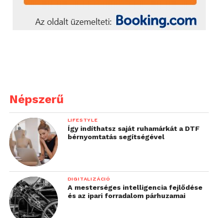
Népszerű
LIFESTYLE
Így indíthatsz saját ruhamárkát a DTF
bérnyomtatás segítségével
DIGITALIZÁCIÓ
A mesterséges intelligencia fejlődése
és az ipari forradalom párhuzamai