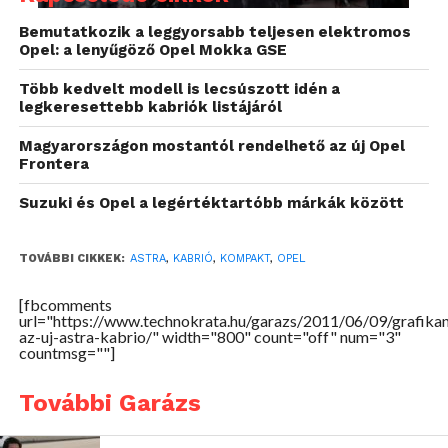
Bemutatkozik a leggyorsabb teljesen elektromos
Opel: a lenyűgöző Opel Mokka GSE
Több kedvelt modell is lecsúszott idén a
legkeresettebb kabriók listájáról
Magyarországon mostantól rendelhető az új Opel
Frontera
Suzuki és Opel a legértéktartóbb márkák között
TOVÁBBI CIKKEK:
ASTRA
,
KABRIÓ
,
KOMPAKT
,
OPEL
[fbcomments
url="https://www.technokrata.hu/garazs/2011/06/09/grafika
az-uj-astra-kabrio/" width="800" count="off" num="3"
countmsg=""]
További Garázs