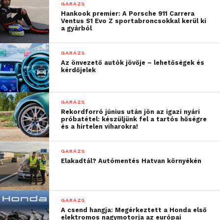
GARÁZS
Hankook premier: A Porsche 911 Carrera
Ventus S1 Evo Z sportabroncsokkal kerül ki
a gyárból
GARÁZS
Az önvezető autók jövője – lehetőségek és
kérdőjelek
GARÁZS
Rekordforró június után jön az igazi nyári
próbatétel: készüljünk fel a tartós hőségre
és a hirtelen viharokra!
GARÁZS
Elakadtál? Autómentés Hatvan környékén
GARÁZS
A csend hangja: Megérkeztett a Honda első
elektromos nagymotorja az európai