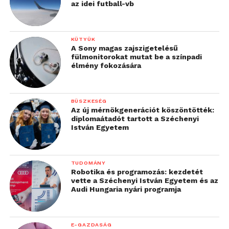
az idei futball-vb
KÜTYÜK
A Sony magas zajszigetelésű
fülmonitorokat mutat be a színpadi
élmény fokozására
BÜSZKESÉG
Az új mérnökgenerációt köszöntötték:
diplomaátadót tartott a Széchenyi
István Egyetem
TUDOMÁNY
Robotika és programozás: kezdetét
vette a Széchenyi István Egyetem és az
Audi Hungaria nyári programja
E-GAZDASÁG