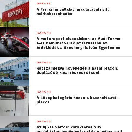
GARÁZS
A Ferrari új vállalati arculatával nyílt
márkakereskedés
GARÁZS
A motorsport élvonalában: az Audi Forma–
1-es bemutatóautóját láthatták az
érdeklődők a Széchenyi István Egyetemen
GARÁZS
Kétszámjegyű növekedés a hazai piacon,
duplázódó kínai részesedéssel
GARÁZS
A középkategória húzza a használtautó-
piacot
GARÁZS
Az új Kia Seltos: karakteres SUV
magabiztos megjelenéssel és maximalizált