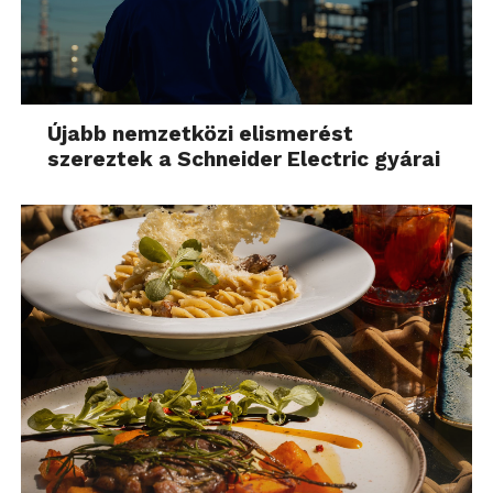
Újabb nemzetközi elismerést
szereztek a Schneider Electric gyárai