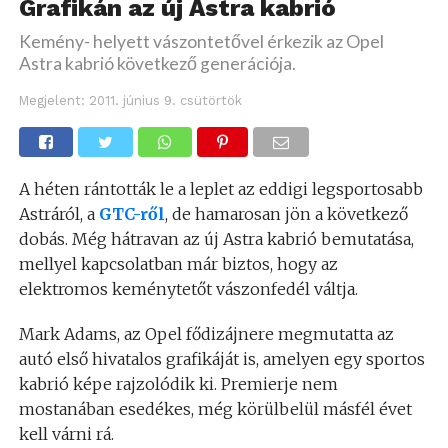
Grafikán az új Astra kabrió
Kemény- helyett vászontetővel érkezik az Opel
Astra kabrió következő generációja.
Megjelent:
2011. június 9. csütörtök
A héten rántották le a leplet az eddigi legsportosabb
Astráról, a
GTC-ről
, de hamarosan jön a következő
dobás. Még hátravan az új Astra kabrió bemutatása,
mellyel kapcsolatban már biztos, hogy az
elektromos keménytetőt vászonfedél váltja.
Mark Adams, az Opel fődizájnere megmutatta az
autó első hivatalos grafikáját is, amelyen egy sportos
kabrió képe rajzolódik ki. Premierje nem
mostanában esedékes, még körülbelül másfél évet
kell várni rá.