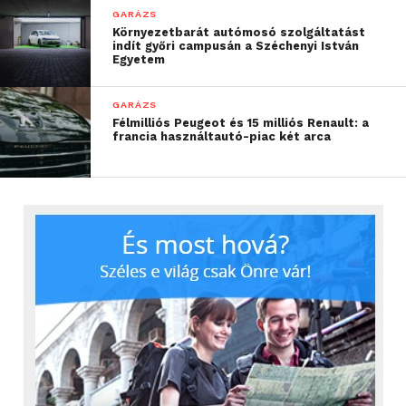
GARÁZS
Környezetbarát autómosó szolgáltatást
indít győri campusán a Széchenyi István
Egyetem
GARÁZS
Félmilliós Peugeot és 15 milliós Renault: a
francia használtautó-piac két arca