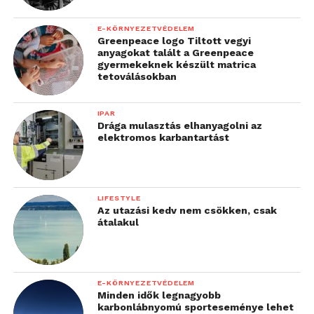
E-KÖRNYEZETVÉDELEM
Greenpeace logo Tiltott vegyi
anyagokat talált a Greenpeace
gyermekeknek készült matrica
tetoválásokban
IPAR
Drága mulasztás elhanyagolni az
elektromos karbantartást
LIFESTYLE
Az utazási kedv nem csökken, csak
átalakul
E-KÖRNYEZETVÉDELEM
Minden idők legnagyobb
karbonlábnyomú sporteseménye lehet