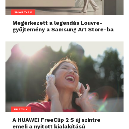
SMART-TV
Megérkezett a legendás Louvre-
gyűjtemény a Samsung Art Store-ba
KÜTYÜK
A HUAWEI FreeClip 2 S új szintre
emeli a nyitott kialakítású