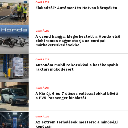
GARÁZS
mérnököt, a feleségemet, beszéltem az orvossal, sőt,
Elakadtál? Autómentés Hatvan környékén
még a kocsi eloltásában is segédkeztem. Az doktor
azt mondta, nem is kell erőltetni, mert a
szervezetem így védekezik a trauma ellen.” Ami a
GARÁZS
belső kamerás felvételt illeti, az is csak addig van
A csend hangja: Megérkeztett a Honda első
meg, amíg Frici emlékei, vagyis addig, amikor
elektromos nagymotorja az európai
márkakereskedésekbe
meghúzza a kéziféket, és ráesnek az autó bal
elejével a támfalra. Akkor a kamerából kiszakadt a
GARÁZS
vezeték, s az utolsó kép az, hogy Zsiros Gabi a
Autonóm mobil robotokkal a hatékonyabb
csuklója fölött megfogja pilótája alkarját. Akkor már
raktári működésért
zuhantak lefelé.
GARÁZS
“Elég megható kép ez számunkra, mert azt tükrözi,
A Kia új, 6 és 7 üléses változatokkal bővíti
milyen jó barátságban vagyunk amellett, hogy
a PV5 Passenger kínálatát
együtt versenyzünk. Közös a felelősség, közösek a
hibák és az élmény is közös. A bukás pedig benne
GARÁZS
van a raliban. Az a lényeg, hogy túl vagyunk rajta” –
Az extrém terhelések mestere: a minőségi
mondta Turán, aki azt is elárulta, már napok óta azt
kenőzsír