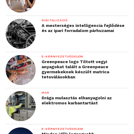
DIGITALIZÁCIÓ
A mesterséges intelligencia fejlődése
és az ipari forradalom párhuzamai
E-KÖRNYEZETVÉDELEM
Greenpeace logo Tiltott vegyi
anyagokat talált a Greenpeace
gyermekeknek készült matrica
tetoválásokban
IPAR
Drága mulasztás elhanyagolni az
elektromos karbantartást
E-KÖRNYEZETVÉDELEM