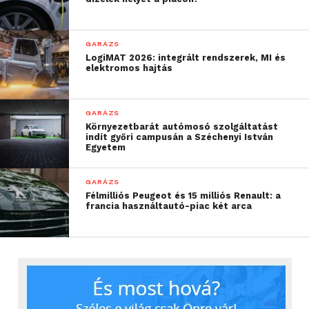
GARÁZS
LogiMAT 2026: integrált rendszerek, MI és
elektromos hajtás
GARÁZS
Környezetbarát autómosó szolgáltatást
indít győri campusán a Széchenyi István
Egyetem
GARÁZS
Félmilliós Peugeot és 15 milliós Renault: a
francia használtautó-piac két arca