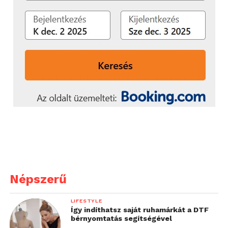
Népszerű
LIFESTYLE
Így indíthatsz saját ruhamárkát a DTF
bérnyomtatás segítségével