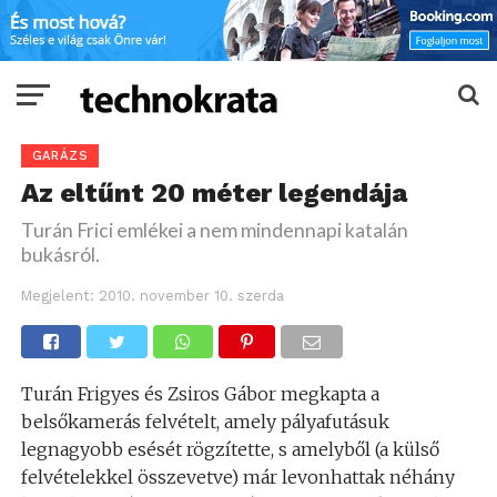
GARÁZS
Az eltűnt 20 méter legendája
Turán Frici emlékei a nem mindennapi katalán
bukásról.
Megjelent:
2010. november 10. szerda
Turán Frigyes és Zsiros Gábor megkapta a
belsőkamerás felvételt, amely pályafutásuk
legnagyobb esését rögzítette, s amelyből (a külső
felvételekkel összevetve) már levonhattak néhány