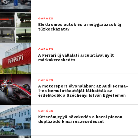
tervezik, mikor tudnának a lehető leghamarabb újra
autóba ülni, tesztelni. Az év végi versenyek közül
GARÁZS
legalább az egyiken szeretnének rajthoz állni, mert
Elektromos autók és a mélygarázsok új
az is nyilvánvalóvá vált számukra, hogy több
tűzkockázata?
tapasztalattal a hátuk mögött talán nem került volna
homokszem a gépezetbe…
GARÁZS
A Ferrari új vállalati arculatával nyílt
márkakereskedés
GARÁZS
A motorsport élvonalában: az Audi Forma–
1-es bemutatóautóját láthatták az
érdeklődők a Széchenyi István Egyetemen
GARÁZS
Kétszámjegyű növekedés a hazai piacon,
duplázódó kínai részesedéssel