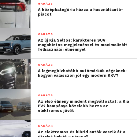
GARÁZS
A középkategória húzza a használtautó-
piacot
GARÁZS
Az új Kia Seltos: karakteres SUV
magabiztos megjelenéssel és maximalizált
felhasználói élménnyel
GARÁZS
A legmegbízhatóbb autómárkák cégeknek:
hogyan válasszon jól egy modern KKV?
GARÁZS
Az első élmény mindent megváltoztat: a Kia
EV2 kampánya közelebb hozza az
elektromos jövőt
GARÁZS
Az elektromos és hibrid autók veszik át a
dízelek helyét a piacon?