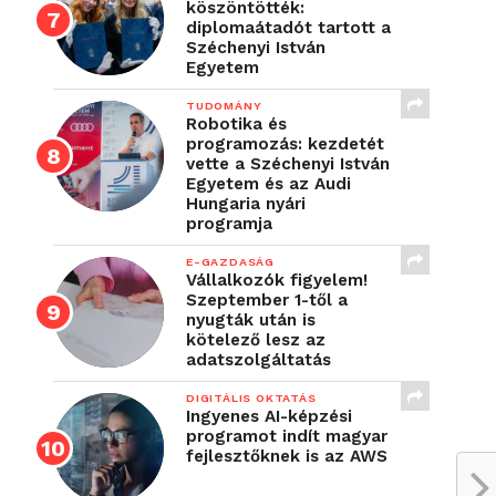
köszöntötték:
diplomaátadót tartott a
Széchenyi István
Egyetem
TUDOMÁNY
Robotika és
programozás: kezdetét
vette a Széchenyi István
Egyetem és az Audi
Hungaria nyári
programja
E-GAZDASÁG
Vállalkozók figyelem!
Szeptember 1-től a
nyugták után is
kötelező lesz az
adatszolgáltatás
DIGITÁLIS OKTATÁS
Ingyenes AI-képzési
programot indít magyar
fejlesztőknek is az AWS