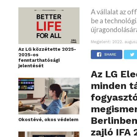
A vállalat az of
be a technológi
újragondolására
Megjelent:
2022. augusz
Az LG közzétette 2025-
2025-os
SHARE
fenntarthatósági
jelentését
Az LG Ele
minden tá
fogyasztó
megismer
Berlinben
Okostévé, okos védelem
zajló IFA 