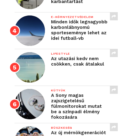
karbantartást
E-KÖRNYEZETVÉDELEM
Minden idők legnagyobb
karbonlábnyomú
sporteseménye lehet az
idei futball-vb
LIFESTYLE
Az utazási kedv nem
csökken, csak átalakul
KÜTYÜK
A Sony magas
zajszigetelésű
fülmonitorokat mutat
be a színpadi élmény
fokozására
BÜSZKESÉG
Az új mérnökgenerációt