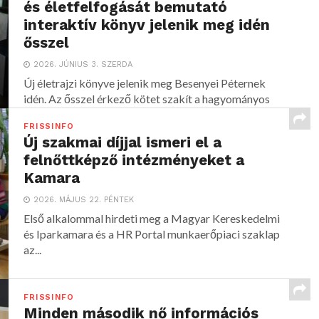
és életfelfogását bemutató
interaktív könyv jelenik meg idén
ősszel
2026. JÚNIUS 3. SZERDA
Új életrajzi könyve jelenik meg Besenyei Péternek
idén. Az ősszel érkező kötet szakít a hagyományos
sportkönyvek...
FRISSINFO
Új szakmai díjjal ismeri el a
felnőttképző intézményeket a
Kamara
2026. MÁJUS 22. PÉNTEK
Első alkalommal hirdeti meg a Magyar Kereskedelmi
és Iparkamara és a HR Portal munkaerőpiaci szaklap
az...
FRISSINFO
Minden második nő információs