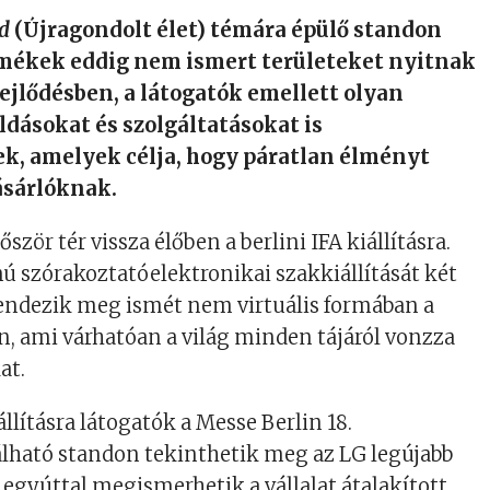
ed
(Újragondolt élet) témára épülő standon
mékek eddig nem ismert területeket nyitnak
fejlődésben, a látogatók emellett olyan
ldásokat és szolgáltatásokat is
, amelyek célja, hogy páratlan élményt
ásárlóknak.
őször tér vissza élőben a berlini IFA kiállításra.
ú szórakoztatóelektronikai szakkiállítását két
rendezik meg ismét nem virtuális formában a
, ami várhatóan a világ minden tájáról vonzza
at.
llításra látogatók a Messe Berlin 18.
álható standon tekinthetik meg az LG legújabb
 egyúttal megismerhetik a vállalat átalakított,