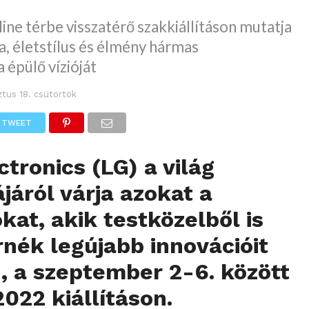
fline térbe visszatérő szakkiállításon mutatja
a, életstílus és élmény hármas
 épülő vízióját
tus 18. csütörtök
TWEET
ctronics (LG) a világ
járól várja azokat a
kat, akik testközelből is
nék legújabb innovációit
, a szeptember 2-6. között
2022 kiállításon.