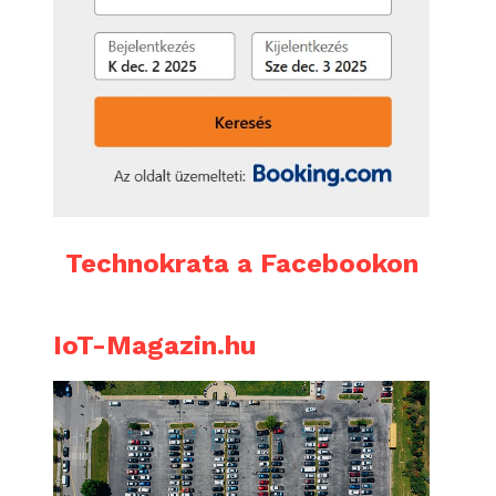
Technokrata a Facebookon
IoT-Magazin.hu