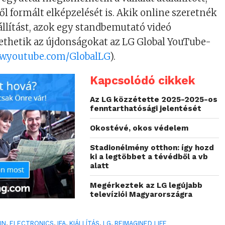
ől formált elképzelését is. Akik online szeretnék
állítást, azok egy standbemutató videó
ethetik az újdonságokat az LG Global YouTube-
.youtube.com/GlobalLG
).
Kapcsolódó cikkek
Az LG közzétette 2025-2025-os
fenntarthatósági jelentését
Okostévé, okos védelem
Stadionélmény otthon: így hozd
ki a legtöbbet a tévédből a vb
alatt
Megérkeztek az LG legújabb
televíziói Magyarországra
IN
,
ELECTRONICS
,
IFA
,
KIÁLLÍTÁS
,
LG
,
REIMAGINED LIFE