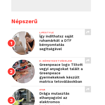
Népszerű
LIFESTYLE
Így indíthatsz saját
ruhamárkát a DTF
bérnyomtatás
segítségével
E-KÖRNYEZETVÉDELEM
Greenpeace logo Tiltott
vegyi anyagokat talált a
Greenpeace
gyermekeknek készült
matrica tetoválásokban
IPAR
Drága mulasztás
elhanyagolni az
elektromos