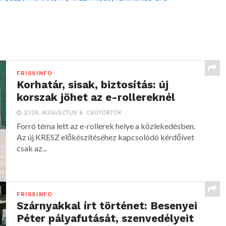
FRISSINFO
Korhatár, sisak, biztosítás: új
korszak jöhet az e-rollereknél
2026. AUGUSZTUS 6. CSÜTÖRTÖK
Forró téma lett az e-rollerek helye a közlekedésben.
Az új KRESZ előkészítéséhez kapcsolódó kérdőívet
csak az...
FRISSINFO
Szárnyakkal írt történet: Besenyei
Péter pályafutását, szenvedélyeit