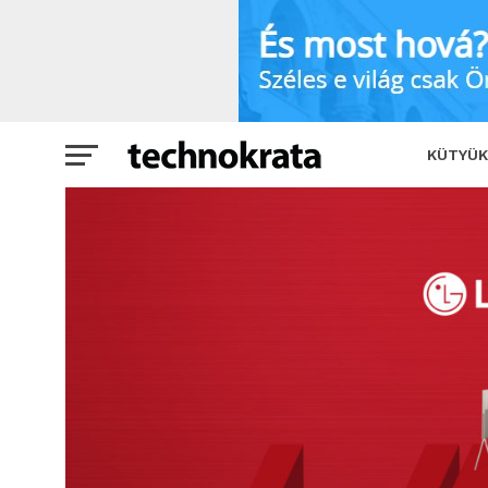
Forradalmi innovációkat mutat be az LG
KÜTYÜK