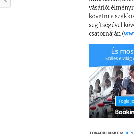
vásárlói élményr
követni a szakki
segítségével köv
csatornáján (
www
TOVÁBBI CIKKEK:
BERL