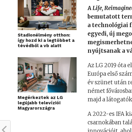
A
Life, Reimagin
bemutatott ter
a technológiai 
egyedi, új mego
Stadionélmény otthon:
így hozd ki a legtöbbet a
megismerhetnek
tévédből a vb alatt
nyújtsanak a v
Az LG 2019 óta el
Európa első szám
év szünet után 
német fővárosban
Megérkeztek az LG
majd a látogatók
legújabb televíziói
Magyarországra
A 2022-es IFA kiá
csarnokában tal
innovációit, ahol