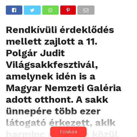
Rendkívüli érdeklődés
mellett zajlott a 11.
Polgár Judit
Világsakkfesztivál,
amelynek idén is a
Magyar Nemzeti Galéria
adott otthont. A sakk
ünnepére több ezer
látogató érkezett, akik
harminc program közül
TOVÁBB