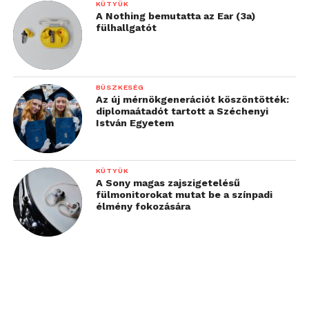
KÜTYÜK
Legjobb U16 fiú: Pápai Máté (5/5 ponttal)
A Nothing bemutatta az Ear (3a)
fülhallgatót
Részletes eredmén
yek:
https://s1.chess-
results.com/tnr1263717.aspx?lan=1
BÜSZKESÉG
Hivatalos weboldal:
Az új mérnökgenerációt köszöntötték:
https://www.globalchessfestival.com/index.php/hu/
diplomaátadót tartott a Széchenyi
István Egyetem
További friss híreket talál a
Technokrata
főoldalán!
Csatlakozzon hozzánk a
Facebookon
is!
KÜTYÜK
A Sony magas zajszigetelésű
fülmonitorokat mutat be a színpadi
élmény fokozására