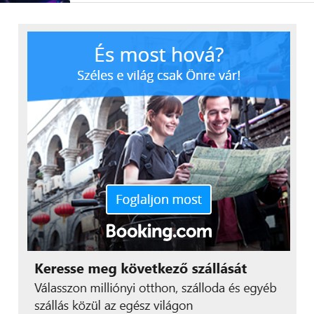
csapattársával. A Rubik-sakk bemutatón Polgár Judit
Lizák Péter nemzetközi mesterrel játszott, aki a
Morgan Stanley több mint ezer játékost
megmozgató belső, nemzetközi sakk-
bajnokságának idei nyertese lett.
Azok sem maradtak program nélkül, akik a
versenysakk miatt érkeztek: a Játék a négyzeten
sakkversenyen próbára tehették tudásukat, a
Sakkozzunk! foglalkozások pedig Juhász Ármin
nemzetközi mester vezetésével a stratégiai
gondolkodás fejlesztésére és az elemző szemlélet
elmélyítésére adtak lehetőséget. A Hívd ki a mestert!
keretében a látogatók izgalmas partikat játszhattak
sakkmesterek ellen.
A sakkélmény mellett a Magyar Nemzeti Galéria
múzeumpedagógusai tematikus tárlatvezetésekkel