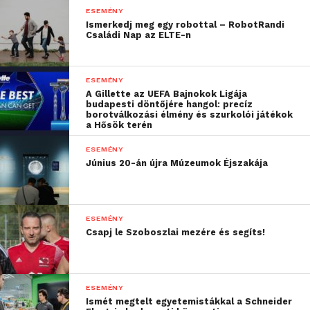
Szilveszter vezette „Magyar csillagok” valamint egy
ESEMÉNY
korábbi sakkboksz-világbajnok által irányított
Ismerkedj meg egy robottal – RobotRandi
Családi Nap az ELTE-n
csoporttal.
A fiatalabb korosztályok körében különösen
ESEMÉNY
népszerűek voltak a jövő sakkját bemutató
A Gillette az UEFA Bajnokok Ligája
budapesti döntőjére hangol: precíz
technológiai újdonságok, például a világ első, valódi
borotválkozási élmény és szurkolói játékok
bábukat mozgató, mesterséges intelligenciával
a Hősök terén
működő sakkrobotja, vagy a GoChess varázslatos
ESEMÉNY
sakktáblája, ahol a figurák önállóan mozdulnak.
Június 20-án újra Múzeumok Éjszakája
„A sakk számomra
mindig is az alkotásról, a
ESEMÉNY
Csapj le Szoboszlai mezére és segíts!
felfedezésről és a
bátorságról szólt. Ezek az
értékek a fesztiválomon
ESEMÉNY
Ismét megtelt egyetemistákkal a Schneider