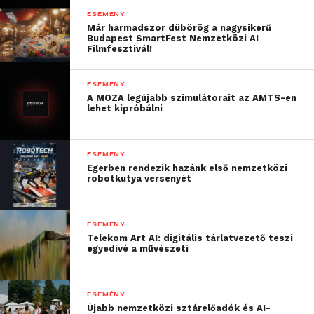
ESEMÉNY
sakkjátszmát, amelyben Polgár Judit és korábbi
Már harmadszor dübörög a nagysikerű
csapattársa, Ács Péter olimpiai ezüstérmes
Budapest SmartFest Nemzetközi AI
Filmfesztivál!
nagymester játszott Havadtőy Sámuel vizuális
installációs sakktábláján. Fesztiváltörténeti
ESEMÉNY
pillanatnak számított az első élő ember–robot
A MOZA legújabb szimulátorait az AMTS-en
sakkparti, ahol a fiatal magyar sakktehetség,
lehet kipróbálni
Karácsonyi Gellért mérkőzött meg a SenseRobottal.
ESEMÉNY
Egerben rendezik hazánk első nemzetközi
robotkutya versenyét
ESEMÉNY
Telekom Art AI: digitális tárlatvezető teszi
egyedivé a művészeti
ESEMÉNY
Újabb nemzetközi sztárelőadók és AI-