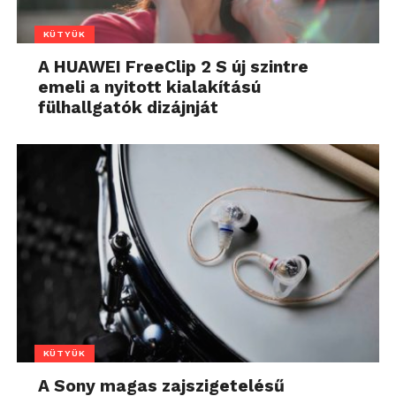
KÜTYÜK
A HUAWEI FreeClip 2 S új szintre
emeli a nyitott kialakítású
fülhallgatók dizájnját
KÜTYÜK
A Sony magas zajszigetelésű