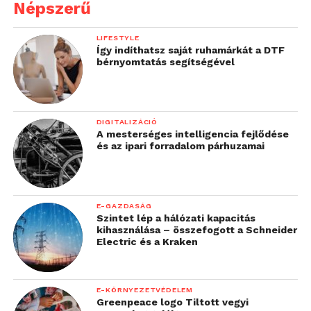
Népszerű
(5/4,5 pont)
Miklós Hanna – Dunai Ádám
LIFESTYLE
Így indíthatsz saját ruhamárkát a DTF
(Egyházaskozár-Bikali Általános Iskola)
bérnyomtatás segítségével
(4,5)
Dan Tábita – Mázsár Bálint
(Egyházaskozár-Bikali Általános Iskola)
DIGITALIZÁCIÓ
(4)
A mesterséges intelligencia fejlődése
és az ipari forradalom párhuzamai
Részletes eredmén
yek:
https://s1.chess-
results.com/tnr1263763.aspx?
lan=1&art=1&rd=5&SNode=S0
E-GAZDASÁG
Szintet lép a hálózati kapacitás
Közösségi szimultán:
kihasználása – összefogott a Schneider
Electric és a Kraken
A hat közösség mindegyikét legyőzte Polgár Judit. A
magyar csapat tagjai a következők voltak: Vizi E.
Szilveszter, Gárdos Péter, Geszti Péter, valamint két
E-KÖRNYEZETVÉDELEM
Greenpeace logo Tiltott vegyi
fiatal tehetség: Nagy Norbert (10 éves), Nagy Illango