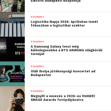
is megjelennek.
Electric budapesti központja
Szeretném arra inspirálni
a közönséget, hogy
ESEMÉNY
Logisztika Napja 2026: áprilisban ismét
merjünk kilépni a
fókuszban a logisztikai szektor
megszokott keretek
közül, és fedezzük fel,
ESEMÉNY
A Samsung Galaxy teszi még
mennyi lehetőséget ad a
különlegesebbé a BTS ARIRANG világkörüli
turnéját
játék, nemcsak a táblán,
hanem az életben is!”
ESEMÉNY
Oláh Ibolya jótékonysági koncertet ad
Budapesten
– mondta Polgár Judit, a Világsakkfesztivál alapítója
és szervezője.
ESEMÉNY
Megnyílt a nevezés a 2026-os HUAWEI
A fesztivál közönségét egész nap változatos és
XMAGE Awards fotópályázatra
különleges programok várták. A főtámogató Morgan
Stanley színpadán mutatták be a Láthatatlan