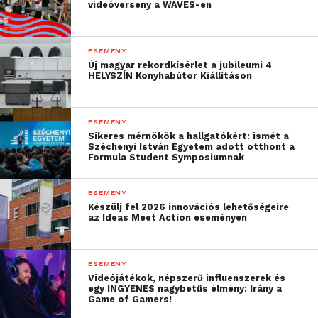
videóverseny a WAVES-en
„
Az idei Világsakkfesztivál ismét megmutatta, hogy a
ESEMÉNY
játék képes összekötni az embereket határokon,
Új magyar rekordkísérlet a jubileumi 4
HELYSZÍN Konyhabútor Kiállításon
generációkon és kultúrákon át. Nagyon inspiráló volt
látni, ahogy Morgan Stanley-s kollégáink a
sakktáblánál is számot adtak arról a és stratégiai
ESEMÉNY
gondolkodásról, ami a mindennapi munkánkat is
Sikeres mérnökök a hallgatókért: ismét a
Széchenyi István Egyetem adott otthont a
jellemzi az informatika, a kockázatkezelés, a vagy épp a
Formula Student Symposiumnak
pénzügyi modellezés területén. A fesztivál támogatása
számunkra nemcsak a sakk ünnepe, hanem arról is szól,
ESEMÉNY
hogy új kapcsolatok és közösségek születnek
” –
Készülj fel 2026 innovációs lehetőségeire
az Ideas Meet Action eseményen
mondta el Mayer Dániel, a Morgan Stanley budapesti
irodájának vezetője.
ESEMÉNY
Az eseményen Polgár Judit láthatatlansakk-partit
Videójátékok, népszerű influenszerek és
egy INGYENES nagybetűs élmény: Irány a
vívott Ács Péter nagymesterrel, a Morgan Stanley
Game of Gamers!
munkatársával, korábbi olimpiai ezüstérmes