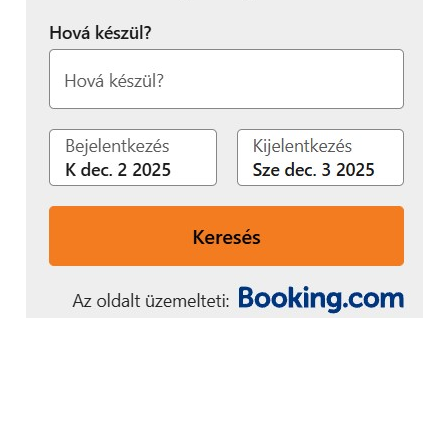
gazdagították a napot, így a látogatók a sakk mellett
a művészet világában is elmerülhettek.
A Polgár Judit Világsakkfesztivált 2015 óta minden
évben megrendezik, világszerte milliókhoz juttatja
el a sakk értékeit. Az esemény a sportág
népszerűsítésén túl a sakk univerzális nyelvén
keresztül épít hidat kultúrák, generációk és
közösségek között. Az idei fesztivál is bizonyította: a
sakk nem csupán játék, hanem élmény, amely
inspirál, összeköt, és örömöt szerez minden
korosztálynak.
Eredmények:
RUBIK SAKK:
Miklós Luca – Jan Marco Albers
(Egyházaskozár-Bikali Általános Iskola)