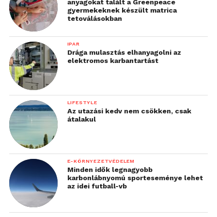
anyagokat talált a Greenpeace
(8 éves)
gyermekeknek készült matrica
tetoválásokban
Játék a négyzeten sakkverseny:
IPAR
Drága mulasztás elhanyagolni az
Pápai Máté (5/5 pont)
elektromos karbantartást
Ilkó-Tóth András (4,5)
Major Róbert (4,5)
LIFESTYLE
Capek Pavel (4,5)
Az utazási kedv nem csökken, csak
átalakul
Czikiollai Erik (4)
Puskás Mihály (4)
Legjobb U16-os lány: 5/4 ponttal Lytvynenko Sofi (8
E-KÖRNYEZETVÉDELEM
Minden idők legnagyobb
éves).
karbonlábnyomú sporteseménye lehet
az idei futball-vb
A díjat Anastasia Sorokina, FIDE Női
Sakkbizottságának elnöke adta át.