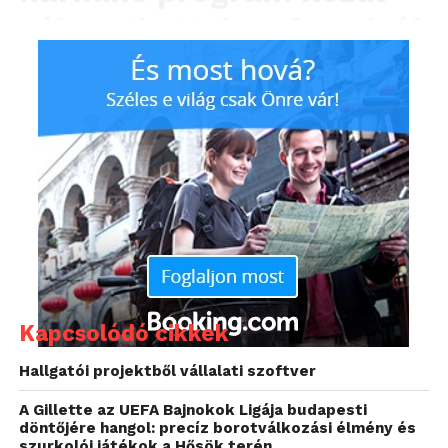
válogathattak, a fesztivál
hármas mottójához híven:
játék, inspiráció, élmény.
Kapcsolódó cikkek
Hallgatói projektből vállalati szoftver
A Gillette az UEFA Bajnokok Ligája budapesti
döntőjére hangol: precíz borotválkozási élmény és
A nemzetközi esemény minden évben a sakk
szurkolói játékok a Hősök terén