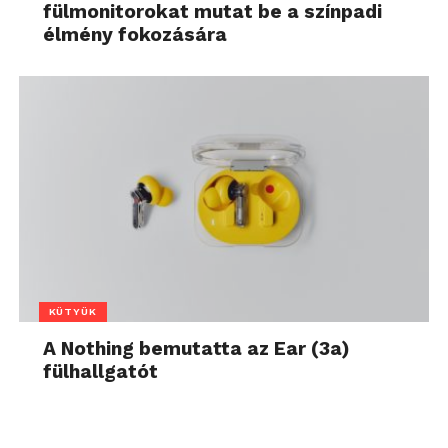
fülmonitorokat mutat be a színpadi
élmény fokozására
KÜTYÜK
A Nothing bemutatta az Ear (3a)
fülhallgatót