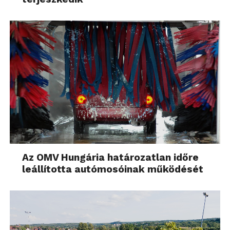
Az OMV Hungária határozatlan időre
leállította autómosóinak működését