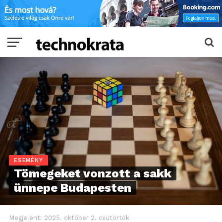
ESEMÉNY
Tömegeket vonzott a sakk
ünnepe Budapesten
Megjelent:
2025. október 2. csütörtök