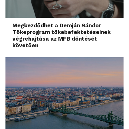
Megkezdődhet a Demján Sándor
Tőkeprogram tőkebefektetéseinek
végrehajtása az MFB döntését
követően