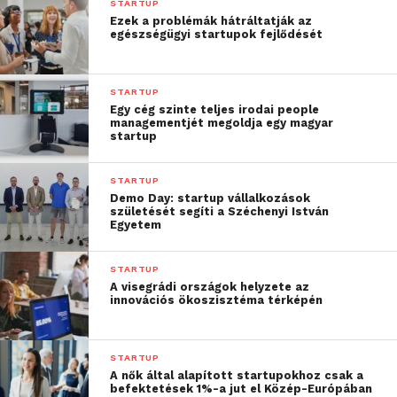
elnökhelyettese.
STARTUP
Ezek a problémák hátráltatják az
egészségügyi startupok fejlődését
A jelentkezőknek az Innovációs Szövetség a
mentoráláson túl egy éves ingyenes tagságot is
biztosít, és ezzel elérhetővé teszi az új startup tagok
STARTUP
számára a szervezet szakmai közösségét és
Egy cég szinte teljes irodai people
managementjét megoldja egy magyar
kapcsolatrendszerét. A MISZ a mentorálás mellett
startup
szükség esetén képzéssel, match makinggel és
kockázati tőke bevonásával is segítheti az induló
STARTUP
vállalkozásokat.
Demo Day: startup vállalkozások
születését segíti a Széchenyi István
Egyetem
További friss híreket talál a
Technokrata
főoldalán!
Csatlakozzon hozzánk a
Facebookon
is!
STARTUP
A visegrádi országok helyzete az
innovációs ökoszisztéma térképén
STARTUP
A nők által alapított startupokhoz csak a
befektetések 1%-a jut el Közép-Európában