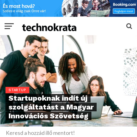
STARTUP
Startupoknak indít új
szolgáltatást a Magyar
Innovációs Szövetség
Keresd a hozzád illő mentort!