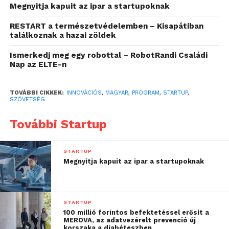
Megnyitja kapuit az ipar a startupoknak
induló vállalkozások
RESTART a természetvédelemben – Kisapátiban
túljussanak a
találkoznak a hazai zöldek
cégindításhoz vezető út
Ismerkedj meg egy robottal – RobotRandi Családi
leggyakoribb – tervezési,
Nap az ELTE-n
szervezési, pénzügyi, jogi,
TOVÁBBI CIKKEK:
INNOVÁCIÓS
,
MAGYAR
,
PROGRAM
,
STARTUP
,
termékfejlesztési és
SZÖVETSÉG
számos más –
További Startup
akadályain. A 260
tagvállalatot képviselő
STARTUP
Megnyitja kapuit az ipar a startupoknak
Magyar Innovációs
Szövetség
a
tagszervezeteinél
STARTUP
dolgozó kiváló
100 millió forintos befektetéssel erősít a
MEROVA, az adatvezérelt prevenció új
korszaka a diabéteszben