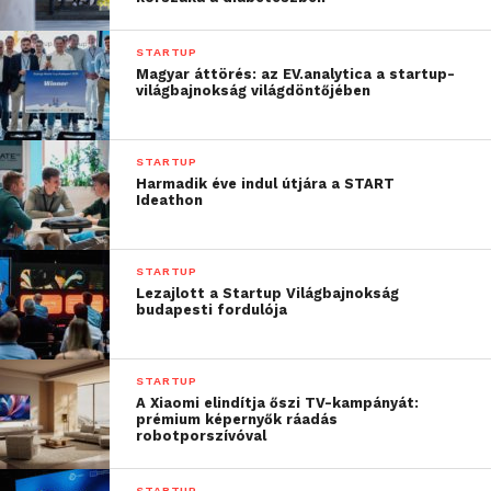
szakemberekből állította
össze azoknak a
STARTUP
mentoroknak a körét,
Magyar áttörés: az EV.analytica a startup-
világbajnokság világdöntőjében
akik vállalatvezetésben,
startup alapításban,
STARTUP
egyetemi, kutatói és
Harmadik éve indul útjára a START
Ideathon
különböző egyéb
szakterületeken szerzett
STARTUP
széleskörű
Lezajlott a Startup Világbajnokság
budapesti fordulója
tapasztalataikkal
segíthetik a hazai induló
STARTUP
vállalkozások
A Xiaomi elindítja őszi TV-kampányát:
prémium képernyők ráadás
fejlesztését.”
robotporszívóval
STARTUP