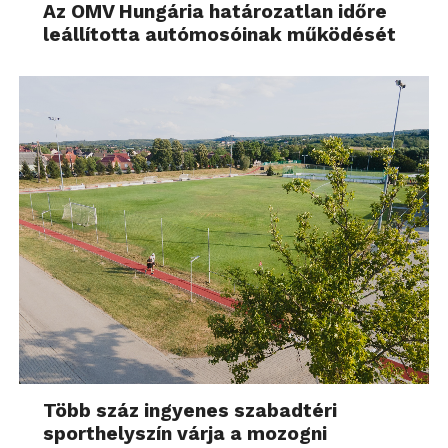
Az OMV Hungária határozatlan időre
leállította autómosóinak működését
Több száz ingyenes szabadtéri
sporthelyszín várja a mozogni