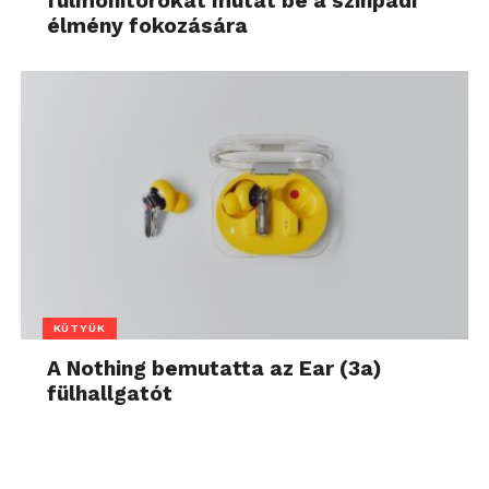
fülmonitorokat mutat be a színpadi
élmény fokozására
KÜTYÜK
A Nothing bemutatta az Ear (3a)
fülhallgatót