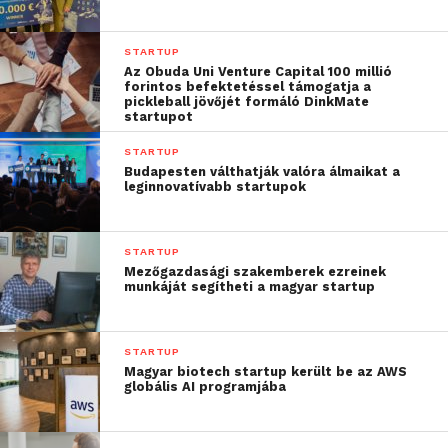
a vállalkozások széles
spektrumából jött, több
STARTUP
évtizedes tapasztalattal
Az Obuda Uni Venture Capital 100 millió
forintos befektetéssel támogatja a
és innovációs
pickleball jövőjét formáló DinkMate
startupot
gyakorlattal felvértezve.
STARTUP
Ha valaki azt szeretné,
Budapesten válthatják valóra álmaikat a
leginnovatívabb startupok
hogy a vállalkozásának,
ötletének értékelése és
STARTUP
támogatása „360 fokos”
Mezőgazdasági szakemberek ezreinek
munkáját segítheti a magyar startup
körben történjen,
leghelyesebb a MISZ
STARTUP
ajánlatával élnie.”
Magyar biotech startup került be az AWS
globális AI programjába
– mondta Greiner István mentor, a MISZ általános