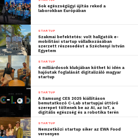
– hívta fel a figyelmet Bőthe Csaba, a Magyar
Sok egészségügyi újítás reked a
laborokban Európában
Innovációs Szövetség ügyvezetője a szolgáltatás
indítása kapcsán.
STARTUP
Az induló vállalkozásoknak más-más típusú
Szakmai befektetés: volt hallgatók e-
szakértelemre van szüksége iparágtól, tevékenységi
mobilitási startup vállalkozásában
szerzett részesedést a Széchenyi István
területtől és érettségi szinttől függően. Ezt szem
Egyetem
előtt tartva készítette el a Szövetség a mentorok
STARTUP
tapasztalatait és ismereteit bemutató oldalt, ahol az
4 milliárdosok klubjában köthet ki idén a
érdeklődők a számukra legmegfelelőbb szakember
hajóutak foglalását digitalizáló magyar
startup
támogatását kérhetik. Az érdeklődők a weboldalon
elérhető bemutatkozó videók és szakmai
STARTUP
önéletrajzok alapján gondolhatják át, hogy melyik
A Samsung CES 2025 kiállításon
mentor ismeretei, tapasztalatai lehetnek a leginkább
bemutatkozó C-Lab startupjai úttörő
szerepet töltenek be az AI, az IoT, a
a vállalkozás hasznára.
digitális egészség és a robotika terén
STARTUP
„A MISZ mentor csapata
Nemzetközi startup siker az EWA Food
versenyen