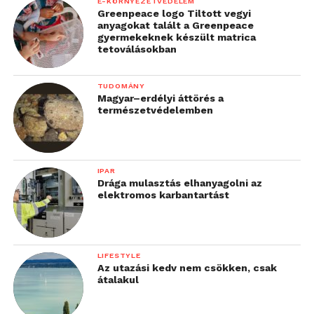
E-KÖRNYEZETVÉDELEM
Greenpeace logo Tiltott vegyi
anyagokat talált a Greenpeace
gyermekeknek készült matrica
tetoválásokban
TUDOMÁNY
Magyar–erdélyi áttörés a
természetvédelemben
IPAR
Drága mulasztás elhanyagolni az
elektromos karbantartást
LIFESTYLE
Az utazási kedv nem csökken, csak
átalakul