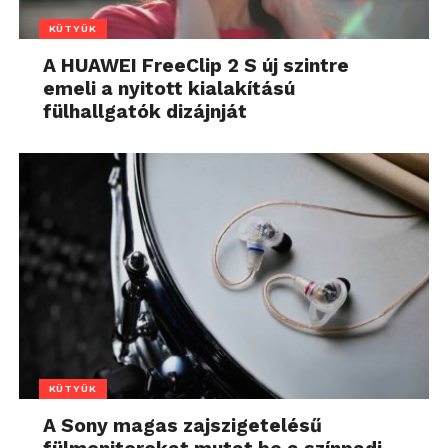
KÜTYÜK
A HUAWEI FreeClip 2 S új szintre
emeli a nyitott kialakítású
fülhallgatók dizájnját
KÜTYÜK
A Sony magas zajszigetelésű