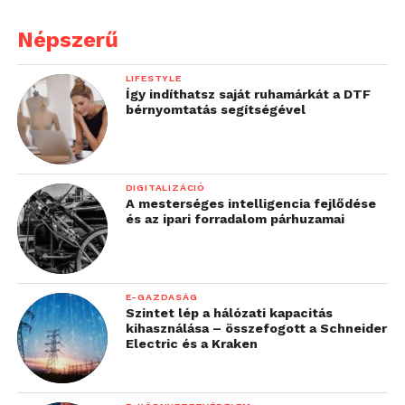
Népszerű
LIFESTYLE
Így indíthatsz saját ruhamárkát a DTF
bérnyomtatás segítségével
DIGITALIZÁCIÓ
A mesterséges intelligencia fejlődése
és az ipari forradalom párhuzamai
E-GAZDASÁG
Szintet lép a hálózati kapacitás
kihasználása – összefogott a Schneider
Electric és a Kraken