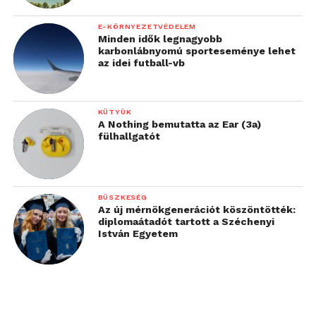
E-KÖRNYEZETVÉDELEM
Minden idők legnagyobb
karbonlábnyomú sporteseménye lehet
az idei futball-vb
KÜTYÜK
A Nothing bemutatta az Ear (3a)
fülhallgatót
BÜSZKESÉG
Az új mérnökgenerációt köszöntötték:
diplomaátadót tartott a Széchenyi
István Egyetem