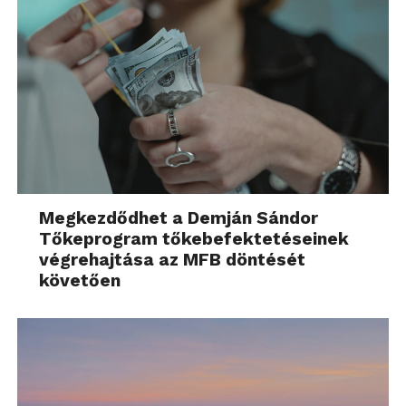
Megkezdődhet a Demján Sándor
Tőkeprogram tőkebefektetéseinek
végrehajtása az MFB döntését
követően