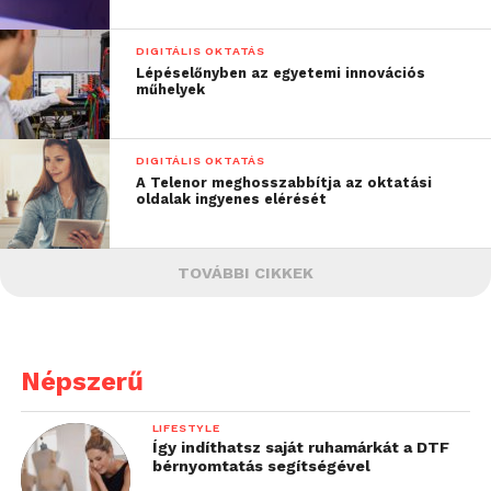
DIGITÁLIS OKTATÁS
Lépéselőnyben az egyetemi innovációs
műhelyek
DIGITÁLIS OKTATÁS
A Telenor meghosszabbítja az oktatási
oldalak ingyenes elérését
TOVÁBBI CIKKEK
Népszerű
LIFESTYLE
Így indíthatsz saját ruhamárkát a DTF
bérnyomtatás segítségével