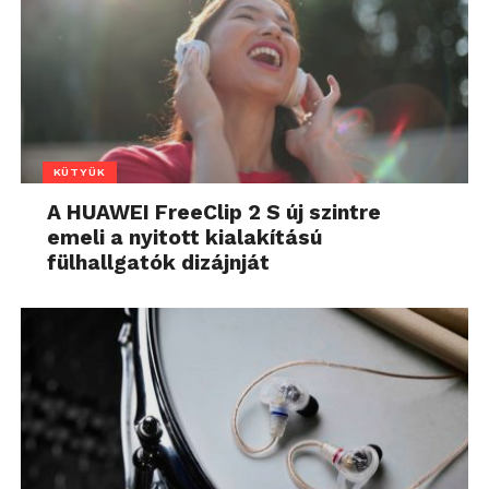
KÜTYÜK
A HUAWEI FreeClip 2 S új szintre
emeli a nyitott kialakítású
fülhallgatók dizájnját