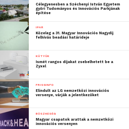
Célegyenesben a Széchenyi István Egyetem
győri Tudományos és Innovációs Parkjának
építése
IPAR
Közeleg a 31. Magyar Innovációs Nagydíj
felhívás beadási határideje
KÜTYÜK
Ismét rangos díjakat zsebelhetett be a
Zyxel
FRISSINFO
Elindult az LG nemzetközi innovációs
versenye, várják a jelentkezőket
BÜSZKESÉG
Magyar csapatok arattak a nemzetközi
innovációs versenyen