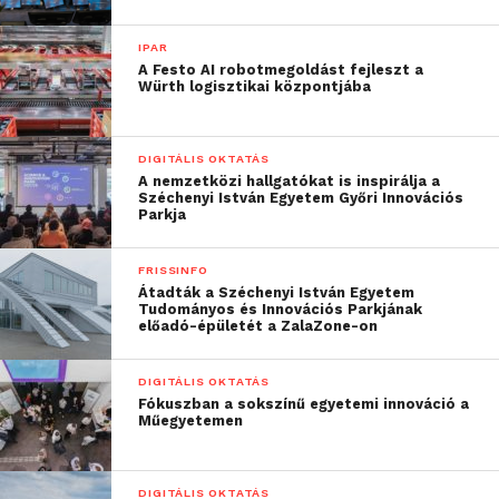
IPAR
A Festo AI robotmegoldást fejleszt a
Würth logisztikai központjába
DIGITÁLIS OKTATÁS
A nemzetközi hallgatókat is inspirálja a
Széchenyi István Egyetem Győri Innovációs
Parkja
FRISSINFO
Átadták a Széchenyi István Egyetem
Tudományos és Innovációs Parkjának
előadó-épületét a ZalaZone-on
DIGITÁLIS OKTATÁS
Fókuszban a sokszínű egyetemi innováció a
Műegyetemen
DIGITÁLIS OKTATÁS