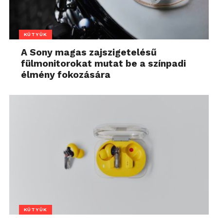
KÜTYÜK
A Sony magas zajszigetelésű
fülmonitorokat mutat be a színpadi
élmény fokozására
KÜTYÜK