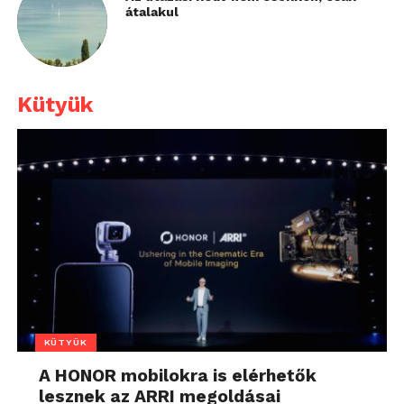
átalakul
Kütyük
KÜTYÜK
A HONOR mobilokra is elérhetők
lesznek az ARRI megoldásai