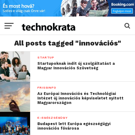
All posts tagged "innovációs"
STARTUP
Startupoknak indít új szolgáltatást a
Magyar Innovációs Szövetség
FRISSINFO
Az Európai Innovációs és Technológiai
Intézet új innovációs képviseletet nyitott
Magyarországon
E-EGÉSZSÉGÜGY
Budapest lett Európa egészségügyi
innovációs fővárosa