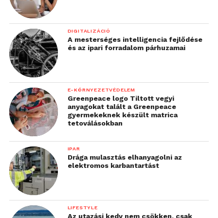
DIGITALIZÁCIÓ
A mesterséges intelligencia fejlődése
és az ipari forradalom párhuzamai
E-KÖRNYEZETVÉDELEM
Greenpeace logo Tiltott vegyi
anyagokat talált a Greenpeace
gyermekeknek készült matrica
tetoválásokban
IPAR
Drága mulasztás elhanyagolni az
elektromos karbantartást
LIFESTYLE
Az utazási kedv nem csökken, csak