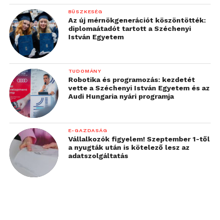
dokumentumot igazolhatnak. A jogalkotási
BÜSZKESÉG
folyamattal párhuzamosan az EU együttműködik a
Az új mérnökgenerációt köszöntötték:
tagállamokkal és a magánszektorral az európai
diplomaátadót tartott a Széchenyi
István Egyetem
digitális identitás technikai vonatkozásainak
kialakításán. Hogy a kezdeményezés mennyire lesz
sikeres az idő fogja eldönteni, de az elektronikus
TUDOMÁNY
pénztárcák piaci térnyerése elkerülhetetlennek
Robotika és programozás: kezdetét
vette a Széchenyi István Egyetem és az
látszik.
Audi Hungaria nyári programja
E-GAZDASÁG
Vállalkozók figyelem! Szeptember 1-től
a nyugták után is kötelező lesz az
adatszolgáltatás