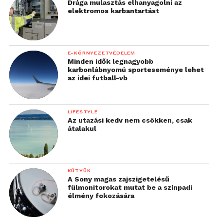
Drága mulasztás elhanyagolni az
elektronikusan online
elektromos karbantartást
üzletekben, akkor
szívesen választják ugyan
E-KÖRNYEZETVÉDELEM
ezt a megoldást a közeli
Minden idők legnagyobb
karbonlábnyomú sporteseménye lehet
élelmiszerboltban is. Ez
az idei futball-vb
különösen a fiatalabb
generációk körében
LIFESTYLE
tapasztalható”
Az utazási kedv nem csökken, csak
átalakul
– mondja Dawid Rożek.
KÜTYÜK
EU tervezet értelmében a tagállamok olyan digitális
A Sony magas zajszigetelésű
tárcát kínálnak majd a polgároknak és a
fülmonitorokat mutat be a színpadi
élmény fokozására
vállalkozásoknak, amelyek segítségével a
személyazonosságot és számos más hivatalos