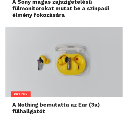
A Sony magas zajszigetelésű
fülmonitorokat mutat be a színpadi
élmény fokozására
KÜTYÜK
A Nothing bemutatta az Ear (3a)
fülhallgatót