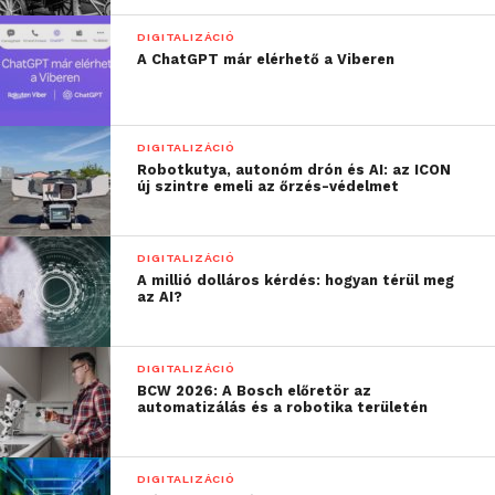
Magyarországon.
Tapasztalataink szerint a
DIGITALIZÁCIÓ
A ChatGPT már elérhető a Viberen
könnyű hozzáférhetőség
és gyors kezelhetőség
miatt a magyarok
DIGITALIZÁCIÓ
Robotkutya, autonóm drón és AI: az ICON
nyitottak rá, hogy
új szintre emeli az őrzés-védelmet
dokumentumaikat
digitális formában
DIGITALIZÁCIÓ
A millió dolláros kérdés: hogyan térül meg
tárolják. A megoldás
az AI?
különösen hasznos lehet
az utazások során, mivel
DIGITALIZÁCIÓ
BCW 2026: A Bosch előretör az
a repülőtereken vagy a
automatizálás és a robotika területén
szállodában történő
ügyintézéshez elég csak
DIGITALIZÁCIÓ