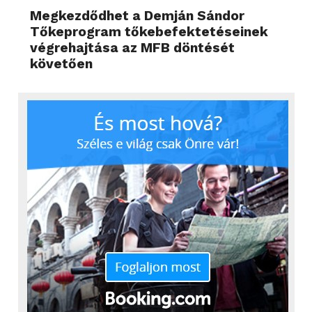
Megkezdődhet a Demján Sándor
Tőkeprogram tőkebefektetéseinek
végrehajtása az MFB döntését
követően