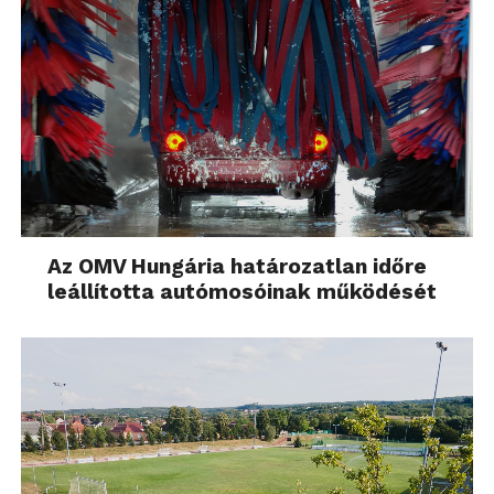
Az OMV Hungária határozatlan időre
leállította autómosóinak működését