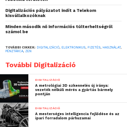
ill. számos tranzakció kezelhető egy helyen. Az
Digitalizációs pályázatot indít a Telekom
Európai Bizottság most új digitális
kisvállalkozóknak
személyazonosító rendszert tervez létrehozni,
amely lényege, hogy egy alkalmazáson belül
Minden második nő információs túlterheltségről
számol be
tárolhatók lesznek a személyes dokumentumok,
jogosítvány, bizonyítványok, diplomák, bankszámlák
és bankkártyák.
TOVÁBBI CIKKEK:
DIGITALIZÁCIÓ
,
ELEKTRONIKUS
,
FIZETÉS
,
HASZNÁLAT
,
PÉNZTÁRCA
,
ZEN
„A piac innovációra való
További Digitalizáció
nyitottságát figyelembe
DIGITALIZÁCIÓ
véve, úgy gondoljuk, hogy
A metrológiai 3D szkennelés új iránya:
vezeték nélküli mérés a gyártás bármely
az Európai Bizottság
pontján
kezdeményezése sokak
DIGITALIZÁCIÓ
számára lesz vonzó
A mesterséges intelligencia fejlődése és az
megoldás
ipari forradalom párhuzamai