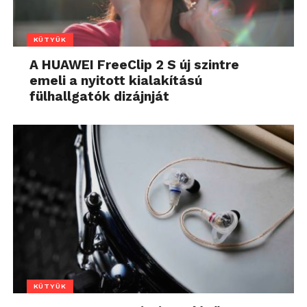
KÜTYÜK
A HUAWEI FreeClip 2 S új szintre
emeli a nyitott kialakítású
fülhallgatók dizájnját
KÜTYÜK