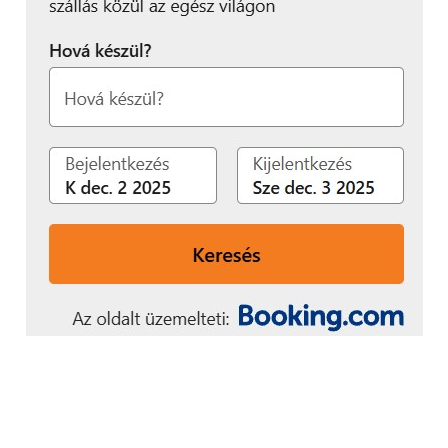
tarthatjuk, de úgy is mint
például a Zen.com-nál,
amely egy olyan
folyószámlát kínál, amely
többféle megoldással
feltölthető és
fedezetként szolgál
kártyás fizetéskor, legyen
szó online vagy fizikai
üzletben történő
vásárlásról”
– teszi hozzá Dawid Rozek, a Zen.com-tól.
Az e-tárca előnyeit a magyar fogyasztók is kezdik