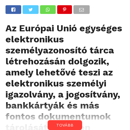
Az Európai Unió egységes
elektronikus
személyazonosító tárca
létrehozásán dolgozik,
amely lehetővé teszi az
elektronikus személyi
igazolvány, a jogosítvány,
bankkártyák és más
fontos dokumentumok
tárolását egyetlen
TOVÁBB