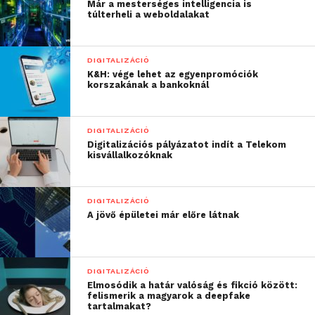
Már a mesterséges intelligencia is
az okostelefonunkat
túlterheli a weboldalakat
elővenni, amelyben
minden szükséges
DIGITALIZÁCIÓ
K&H: vége lehet az egyenpromóciók
dokumentum
korszakának a bankoknál
megtalálható”
DIGITALIZÁCIÓ
Digitalizációs pályázatot indít a Telekom
– mondja Dawid Rozek, a Zen.com online és offline
kisvállalkozóknak
fizetésekhez használható applikációt kínáló
vállalattól.
DIGITALIZÁCIÓ
A magyarok is kezdi felfedezni a
A jövő épületei már előre látnak
digitális fizetés előnyeit
A járványhelyzet hatására 2020-ban a magyar piacon
DIGITALIZÁCIÓ
a fintech szegmens szereplői jelentősen növekedést
Elmosódik a határ valóság és fikció között:
felismerik a magyarok a deepfake
könyvelhettek el mind a tranzakciók volumene
tartalmakat?