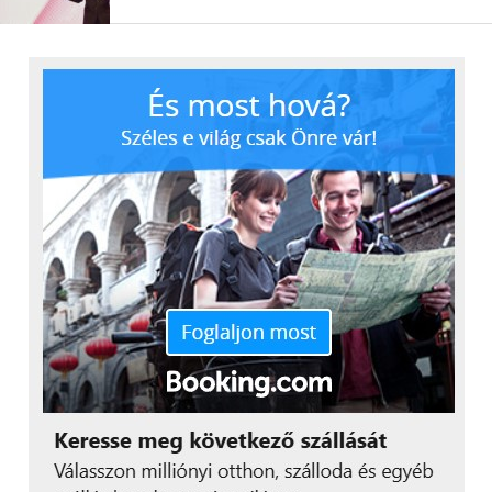
vásárolni. A digitális
tárcák tökéletesen
illeszkednek ebbe a
trendbe, mert egyszerre
több fizetési mód
használatát is lehetővé
teszik. A digitális tárcák
működhetnek úgy is mint
az Apple Pay vagy a
Google Pay esetében,
amelyekben a bankok és
pénzügyi szolgáltatók
tokenizált kártyáit