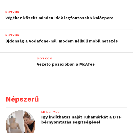
KÜTYÜK
Végéhez közelít minden idők legfontosabb kalózpere
KÜTYÜK
Újdonság a Vodafone-nál: modem nélküli mobil netezés
DOTKOM
Vezető pozícióban a McAfee
Népszerű
LIFESTYLE
Így indíthatsz saját ruhamárkát a DTF
bérnyomtatás segítségével