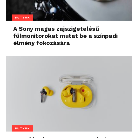
KÜTYÜK
A Sony magas zajszigetelésű
fülmonitorokat mutat be a színpadi
élmény fokozására
KÜTYÜK