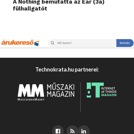
A Nothing bemutatta az Ear (3a)
fülhallgatót
Technokrata.hu partnerei: