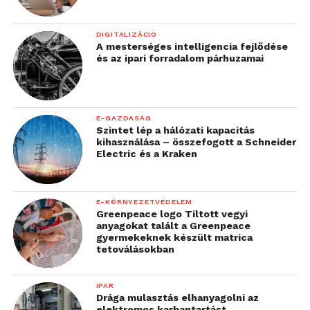
DIGITALIZÁCIÓ
A mesterséges intelligencia fejlődése
és az ipari forradalom párhuzamai
E-GAZDASÁG
Szintet lép a hálózati kapacitás
kihasználása – összefogott a Schneider
Electric és a Kraken
E-KÖRNYEZETVÉDELEM
Greenpeace logo Tiltott vegyi
anyagokat talált a Greenpeace
gyermekeknek készült matrica
tetoválásokban
IPAR
Drága mulasztás elhanyagolni az
elektromos karbantartást