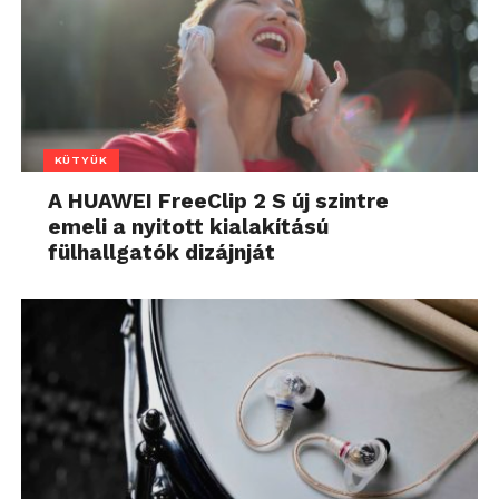
KÜTYÜK
A HUAWEI FreeClip 2 S új szintre
emeli a nyitott kialakítású
fülhallgatók dizájnját