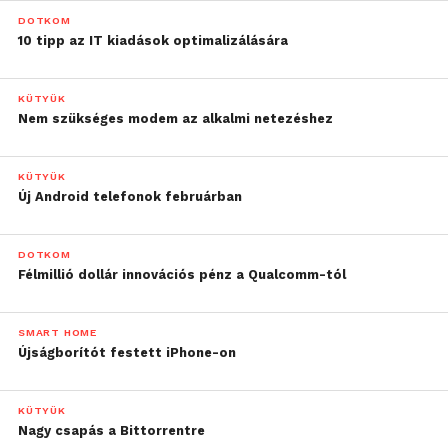
DOTKOM
10 tipp az IT kiadások optimalizálására
KÜTYÜK
Nem szükséges modem az alkalmi netezéshez
KÜTYÜK
Új Android telefonok februárban
DOTKOM
Félmillió dollár innovációs pénz a Qualcomm-tól
SMART HOME
Újságborítót festett iPhone-on
KÜTYÜK
Nagy csapás a Bittorrentre