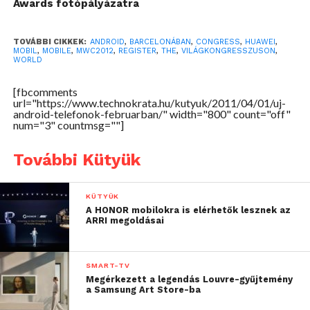
Awards fotópályázatra
TOVÁBBI CIKKEK:
ANDROID
,
BARCELONÁBAN
,
CONGRESS
,
HUAWEI
,
MOBIL
,
MOBILE
,
MWC2012
,
REGISTER
,
THE
,
VILÁGKONGRESSZUSON
,
WORLD
[fbcomments
url="https://www.technokrata.hu/kutyuk/2011/04/01/uj-
android-telefonok-februarban/" width="800" count="off"
num="3" countmsg=""]
További Kütyük
KÜTYÜK
A HONOR mobilokra is elérhetők lesznek az
ARRI megoldásai
SMART-TV
Megérkezett a legendás Louvre-gyűjtemény
a Samsung Art Store-ba