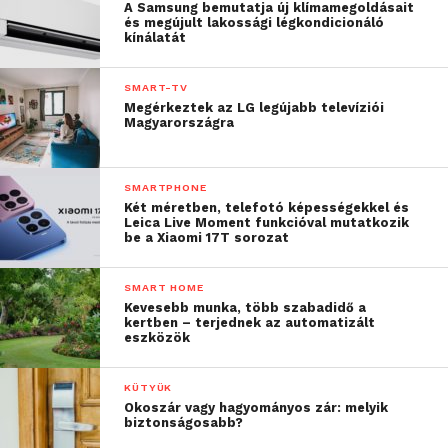
A Samsung bemutatja új klímamegoldásait
és megújult lakossági légkondicionáló
kínálatát
SMART-TV
Megérkeztek az LG legújabb televíziói
Magyarországra
SMARTPHONE
Két méretben, telefotó képességekkel és
Leica Live Moment funkcióval mutatkozik
be a Xiaomi 17T sorozat
SMART HOME
Kevesebb munka, több szabadidő a
kertben – terjednek az automatizált
eszközök
KÜTYÜK
Okoszár vagy hagyományos zár: melyik
biztonságosabb?