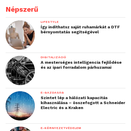
Népszerű
LIFESTYLE
Így indíthatsz saját ruhamárkát a DTF
bérnyomtatás segítségével
DIGITALIZÁCIÓ
A mesterséges intelligencia fejlődése
és az ipari forradalom párhuzamai
E-GAZDASÁG
Szintet lép a hálózati kapacitás
kihasználása – összefogott a Schneider
Electric és a Kraken
E-KÖRNYEZETVÉDELEM