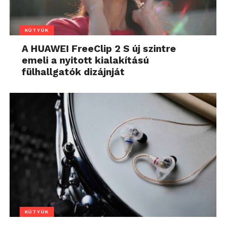
KÜTYÜK
A HUAWEI FreeClip 2 S új szintre
emeli a nyitott kialakítású
fülhallgatók dizájnját
KÜTYÜK