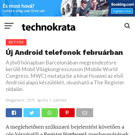
KÜTYÜK
Új Android telefonok februárban
A jövő hónapban Barcelonában megrendezésre
kerülő Mobil Világkongresszuson (Mobile World
Congress, MWC) mutatja be a kínai Huawei az első
Android alapú készülékét, olvasható a The Register
oldalán.
Megjelent:
2011. április 1. péntek
A meglehetősen szűkszavú bejelentést követően a
cég képviselői a
Register Hardware’s
megkeresésének