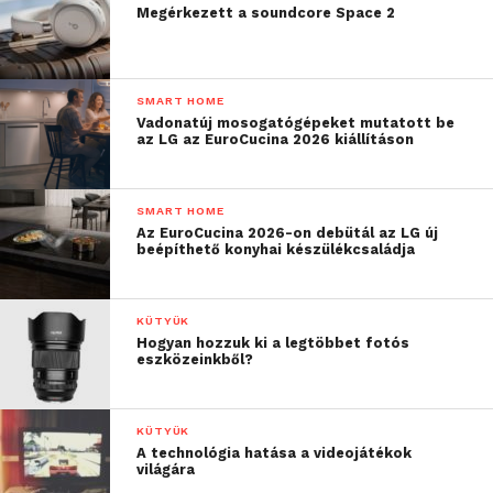
Megérkezett a soundcore Space 2
SMART HOME
Vadonatúj mosogatógépeket mutatott be
az LG az EuroCucina 2026 kiállításon
SMART HOME
Az EuroCucina 2026-on debütál az LG új
beépíthető konyhai készülékcsaládja
KÜTYÜK
Hogyan hozzuk ki a legtöbbet fotós
eszközeinkből?
KÜTYÜK
A technológia hatása a videojátékok
világára