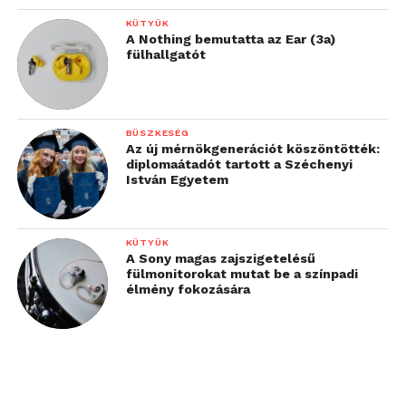
KÜTYÜK
A Nothing bemutatta az Ear (3a)
fülhallgatót
BÜSZKESÉG
Az új mérnökgenerációt köszöntötték:
diplomaátadót tartott a Széchenyi
István Egyetem
KÜTYÜK
A Sony magas zajszigetelésű
fülmonitorokat mutat be a színpadi
élmény fokozására