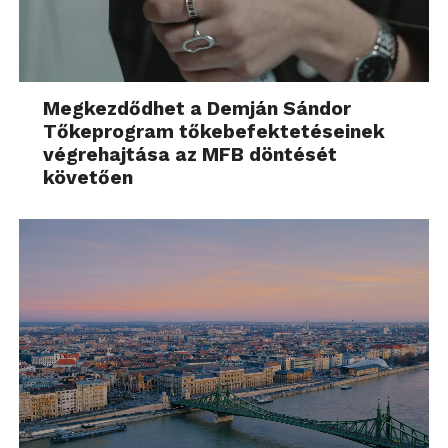
Megkezdődhet a Demján Sándor
Tőkeprogram tőkebefektetéseinek
végrehajtása az MFB döntését
követően