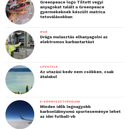
Greenpeace logo Tiltott vegyi
anyagokat talált a Greenpeace
gyermekeknek készült matrica
tetoválásokban
IPAR
Drága mulasztás elhanyagolni az
elektromos karbantartást
LIFESTYLE
Az utazási kedv nem csökken, csak
átalakul
E-KÖRNYEZETVÉDELEM
Minden idők legnagyobb
karbonlábnyomú sporteseménye lehet
az idei futball-vb