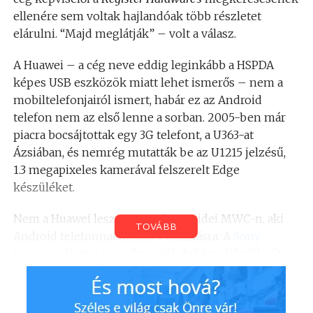
ellenére sem voltak hajlandóak több részletet
elárulni. “Majd meglátják” – volt a válasz.
A Huawei – a cég neve eddig leginkább a HSPDA
képes USB eszközök miatt lehet ismerős – nem a
mobiltelefonjairól ismert, habár ez az Android
telefon nem az első lenne a sorban. 2005-ben már
piacra bocsájtottak egy 3G telefont, a U363-at
Ázsiában, és nemrég mutatták be az U1215 jelzésű,
1.3 megapixeles kamerával felszerelt Edge
készüléket.
Nem a Huawei lesz az egyetlen az idei MWC-n, aki
TOVÁBB
Android telefonnal készül a kiállításra. A
Sony
Ericsson
és az
Asus
is hasonló dobásra készül, sőt a
tajvani HTC is bemutathatja a világ első Android
alapú okostelefonja, a G1
következő generációját
.