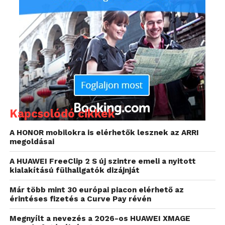
Kapcsolódó cikkek
A HONOR mobilokra is elérhetők lesznek az ARRI
megoldásai
A HUAWEI FreeClip 2 S új szintre emeli a nyitott
kialakítású fülhallgatók dizájnját
Már több mint 30 európai piacon elérhető az
érintéses fizetés a Curve Pay révén
Megnyílt a nevezés a 2026-os HUAWEI XMAGE