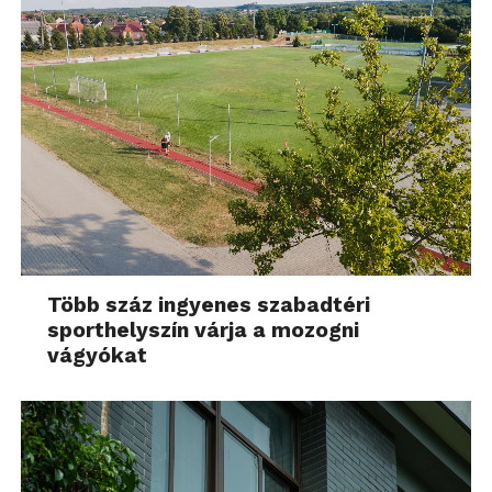
Több száz ingyenes szabadtéri
sporthelyszín várja a mozogni
vágyókat