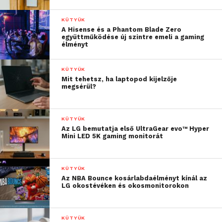
KÜTYÜK
A Hisense és a Phantom Blade Zero
együttműködése új szintre emeli a gaming
élményt
KÜTYÜK
Mit tehetsz, ha laptopod kijelzője
megsérül?
KÜTYÜK
Az LG bemutatja első UltraGear evo™ Hyper
Mini LED 5K gaming monitorát
KÜTYÜK
Az NBA Bounce kosárlabdaélményt kínál az
LG okostévéken és okosmonitorokon
KÜTYÜK