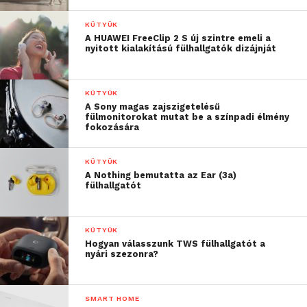
KÜTYÜK
A HUAWEI FreeClip 2 S új szintre emeli a
nyitott kialakítású fülhallgatók dizájnját
KÜTYÜK
A Sony magas zajszigetelésű
fülmonitorokat mutat be a színpadi élmény
fokozására
KÜTYÜK
A Nothing bemutatta az Ear (3a)
fülhallgatót
KÜTYÜK
Hogyan válasszunk TWS fülhallgatót a
nyári szezonra?
SMART HOME