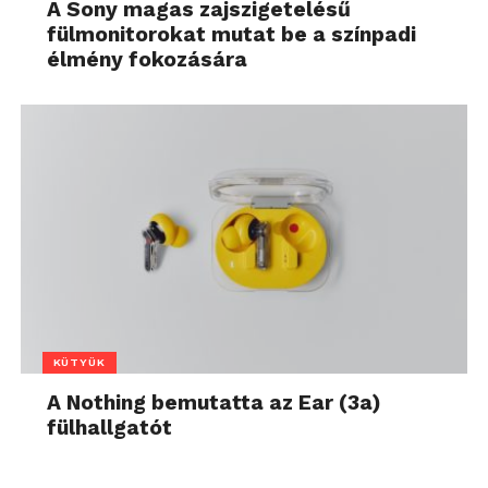
A Sony magas zajszigetelésű
fülmonitorokat mutat be a színpadi
élmény fokozására
KÜTYÜK
A Nothing bemutatta az Ear (3a)
fülhallgatót