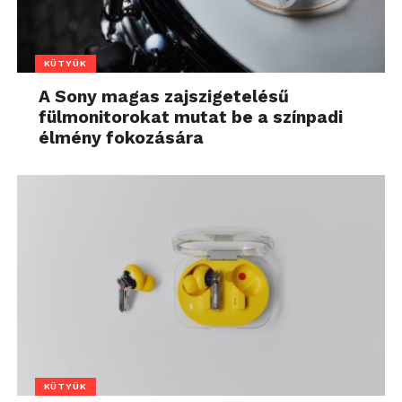
KÜTYÜK
A Sony magas zajszigetelésű
fülmonitorokat mutat be a színpadi
élmény fokozására
KÜTYÜK