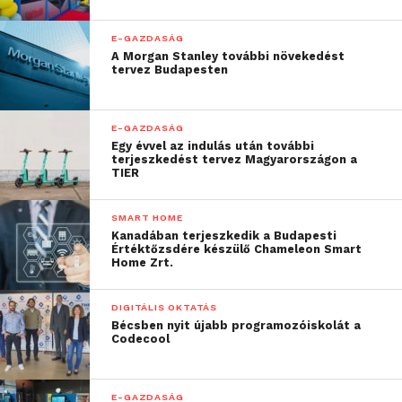
E-GAZDASÁG
A Morgan Stanley további növekedést
tervez Budapesten
E-GAZDASÁG
Egy évvel az indulás után további
terjeszkedést tervez Magyarországon a
TIER
SMART HOME
Kanadában terjeszkedik a Budapesti
Értéktőzsdére készülő Chameleon Smart
Home Zrt.
DIGITÁLIS OKTATÁS
Bécsben nyit újabb programozóiskolát a
Codecool
E-GAZDASÁG