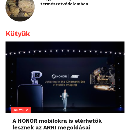
természetvédelemben
Kütyük
KÜTYÜK
A HONOR mobilokra is elérhetők
lesznek az ARRI megoldásai