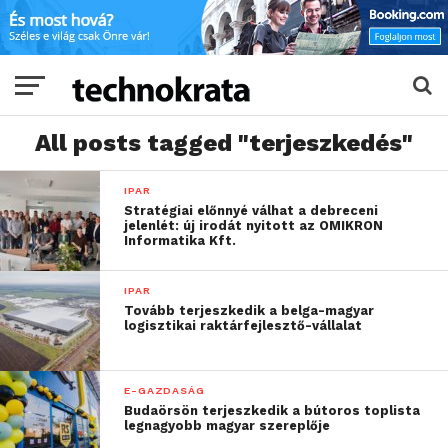
All posts tagged "terjeszkedés"
IPAR
Stratégiai előnnyé válhat a debreceni
jelenlét: új irodát nyitott az OMIKRON
Informatika Kft.
IPAR
Tovább terjeszkedik a belga-magyar
logisztikai raktárfejlesztő-vállalat
E-GAZDASÁG
Budaörsön terjeszkedik a bútoros toplista
legnagyobb magyar szereplője