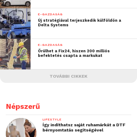
E-GAZDASÁG
Új stratégiával terjeszkedik külföldön a
Delta Systems
E-GAZDASÁG
Örülhet a Fix24, hiszen 200 milliós
befektetés csapta a markukat
TOVÁBBI CIKKEK
Népszerű
LIFESTYLE
Így indíthatsz saját ruhamárkát a DTF
bérnyomtatás segítségével