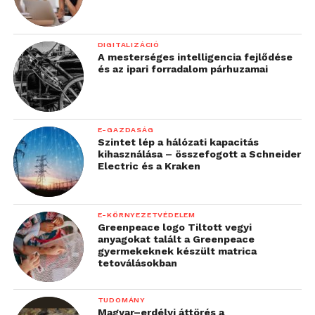
DIGITALIZÁCIÓ
A mesterséges intelligencia fejlődése
és az ipari forradalom párhuzamai
E-GAZDASÁG
Szintet lép a hálózati kapacitás
kihasználása – összefogott a Schneider
Electric és a Kraken
E-KÖRNYEZETVÉDELEM
Greenpeace logo Tiltott vegyi
anyagokat talált a Greenpeace
gyermekeknek készült matrica
tetoválásokban
TUDOMÁNY
Magyar–erdélyi áttörés a