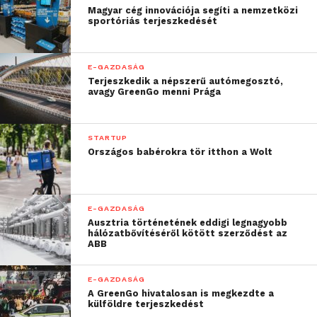
Magyar cég innovációja segíti a nemzetközi
sportóriás terjeszkedését
E-GAZDASÁG
Terjeszkedik a népszerű autómegosztó,
avagy GreenGo menni Prága
STARTUP
Országos babérokra tör itthon a Wolt
E-GAZDASÁG
Ausztria történetének eddigi legnagyobb
hálózatbővítéséről kötött szerződést az
ABB
E-GAZDASÁG
A GreenGo hivatalosan is megkezdte a
külföldre terjeszkedést