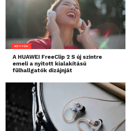
KÜTYÜK
A HUAWEI FreeClip 2 S új szintre
emeli a nyitott kialakítású
fülhallgatók dizájnját