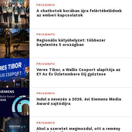
FRISSINFO
is hozzájárulhatunk a
A chatbotok korában újra felértékelődnek
az emberi kapcsolatok
koronavírus elleni minél
hatékonyabb
FRISSINFO
küzdelemhez
”
Regionális kátyúhelyzet: többezer
bejelentés 5 országban
– mondta Wachtler Tamás, a Renault Hungária
ügyvezető igazgatója.
FRISSINFO
Veres Tibor, a Wallis Csoport alapítója az
EY Az Év Üzletembere Díj győztese
FRISSINFO
Indul a nevezés a 2026. évi Siemens Media
Award sajtódíjra
FRISSINFO
Ahol a szeretet megmozdul, ott a remény