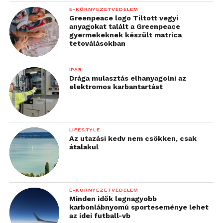
E-KÖRNYEZETVÉDELEM
Greenpeace logo Tiltott vegyi
anyagokat talált a Greenpeace
gyermekeknek készült matrica
tetoválásokban
IPAR
Drága mulasztás elhanyagolni az
elektromos karbantartást
LIFESTYLE
Az utazási kedv nem csökken, csak
átalakul
E-KÖRNYEZETVÉDELEM
Minden idők legnagyobb
karbonlábnyomú sporteseménye lehet
az idei futball-vb