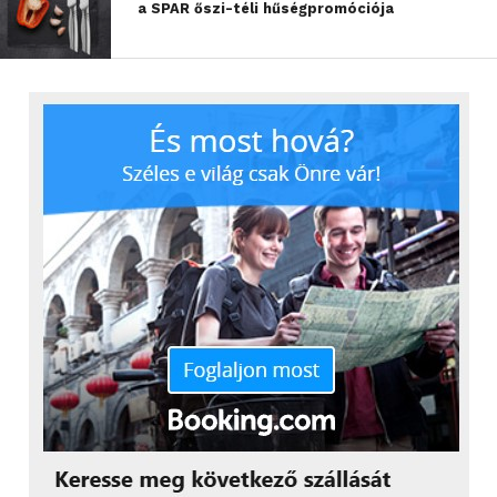
a SPAR őszi-téli hűségpromóciója