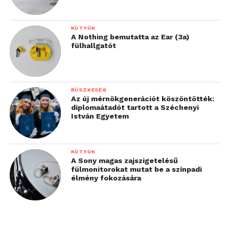
KÜTYÜK
A Nothing bemutatta az Ear (3a)
fülhallgatót
BÜSZKESÉG
Az új mérnökgenerációt köszöntötték:
diplomaátadót tartott a Széchenyi
István Egyetem
KÜTYÜK
A Sony magas zajszigetelésű
fülmonitorokat mutat be a színpadi
élmény fokozására