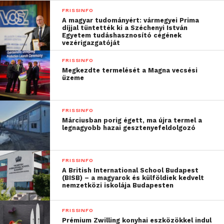
FRISSINFO
A magyar tudományért: vármegyei Prima
díjjal tüntették ki a Széchenyi István
Egyetem tudáshasznosító cégének
vezérigazgatóját
FRISSINFO
Megkezdte termelését a Magna vecsési
üzeme
FRISSINFO
Márciusban porig égett, ma újra termel a
legnagyobb hazai gesztenyefeldolgozó
FRISSINFO
A British International School Budapest
(BISB) – a magyarok és külföldiek kedvelt
nemzetközi iskolája Budapesten
FRISSINFO
Prémium Zwilling konyhai eszközökkel indul