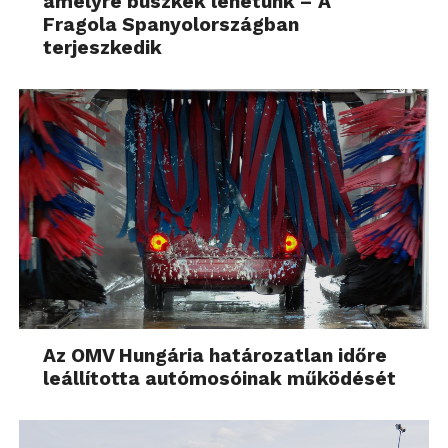
amelyre büszkék lehetünk – A
Fragola Spanyolországban
terjeszkedik
Az OMV Hungária határozatlan időre
leállította autómosóinak működését