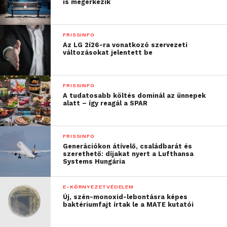
is megérkezik
FRISSINFO
Az LG 2í26-ra vonatkozó szervezeti
változásokat jelentett be
FRISSINFO
A tudatosabb költés dominál az ünnepek
alatt – így reagál a SPAR
FRISSINFO
Generációkon átívelő, családbarát és
szerethető: díjakat nyert a Lufthansa
Systems Hungária
E-KÖRNYEZETVÉDELEM
Új, szén-monoxid-lebontásra képes
baktériumfajt írtak le a MATE kutatói