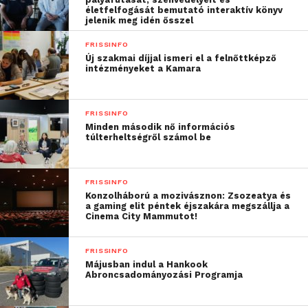
eredményeket elérni. Mi
életfelfogását bemutató interaktív könyv
jelenik meg idén ősszel
azzal tudjuk ebből
FRISSINFO
elsősorban kivenni a
Új szakmai díjjal ismeri el a felnőttképző
intézményeket a Kamara
részünket, hogy
hozzájárulunk: az első
FRISSINFO
vonalban küzdők mielőbb
Minden második nő információs
túlterheltségről számol be
célba érjenek az ország
egész területén. Ez a
FRISSINFO
törekvés vezérelt minket,
Konzolháború a mozivásznon: Zsozeatya és
a gaming elit péntek éjszakára megszállja a
amikor használatra
Cinema City Mammutot!
ajánlottuk flottánk egy
FRISSINFO
részét a Magyar
Májusban indul a Hankook
Abroncsadományozási Programja
Vöröskereszt számára,
remélve, hogy ily módon