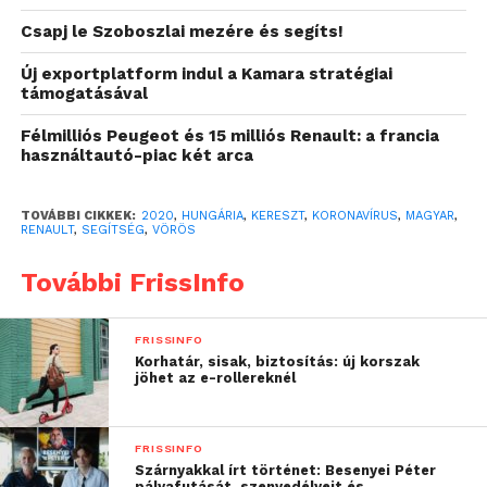
autók egy másik részét emellett a szervezet a már
Csapj le Szoboszlai mezére és segíts!
levett koronavírus-tesztek szállítására használja a
vidéki városok és tesztközpontok között. Az autók
Új exportplatform indul a Kamara stratégiai
támogatásával
között Renault és Dacia modellek egyaránt
megtalálhatók, személy- és kishaszonjármű
Félmilliós Peugeot és 15 milliós Renault: a francia
kivitelben is.
használtautó-piac két arca
„
A jelenleg fennálló
TOVÁBBI CIKKEK:
2020
,
HUNGÁRIA
,
KERESZT
,
KORONAVÍRUS
,
MAGYAR
,
RENAULT
,
SEGÍTSÉG
,
VÖRÖS
rendkívüli helyzetben
További FrissInfo
rengeteg helyen van
szükség a segítségre.
FRISSINFO
Hisszük, hogy ebben az
Korhatár, sisak, biztosítás: új korszak
jöhet az e-rollereknél
időszakban csak közös
erővel, összefogva
FRISSINFO
leszünk képesek valódi
Szárnyakkal írt történet: Besenyei Péter
pályafutását, szenvedélyeit és