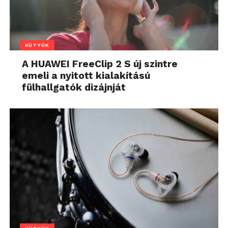
KÜTYÜK
A HUAWEI FreeClip 2 S új szintre
emeli a nyitott kialakítású
fülhallgatók dizájnját