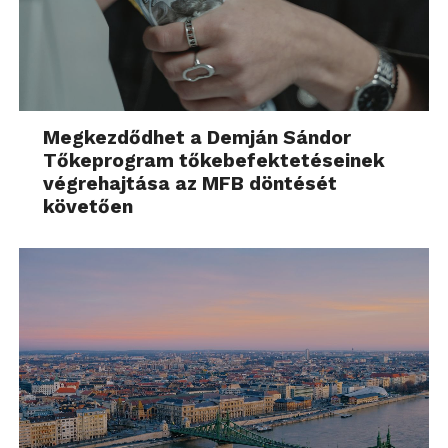
Megkezdődhet a Demján Sándor
Tőkeprogram tőkebefektetéseinek
végrehajtása az MFB döntését
követően