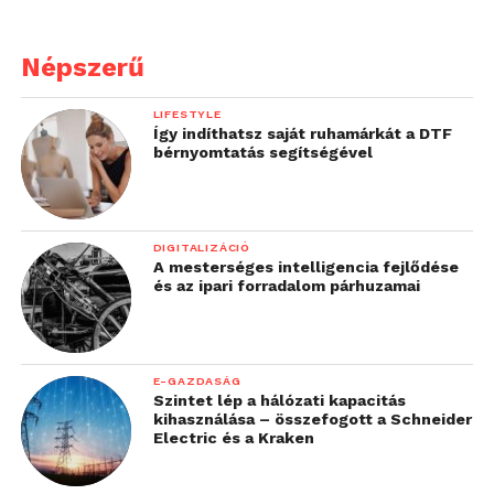
Népszerű
LIFESTYLE
Így indíthatsz saját ruhamárkát a DTF
bérnyomtatás segítségével
DIGITALIZÁCIÓ
A mesterséges intelligencia fejlődése
és az ipari forradalom párhuzamai
E-GAZDASÁG
Szintet lép a hálózati kapacitás
kihasználása – összefogott a Schneider
Electric és a Kraken