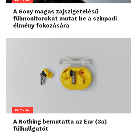
KÜTYÜK
A Sony magas zajszigetelésű
fülmonitorokat mutat be a színpadi
élmény fokozására
KÜTYÜK
A Nothing bemutatta az Ear (3a)
fülhallgatót