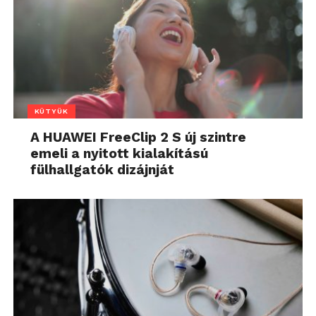
KÜTYÜK
A HUAWEI FreeClip 2 S új szintre
emeli a nyitott kialakítású
fülhallgatók dizájnját