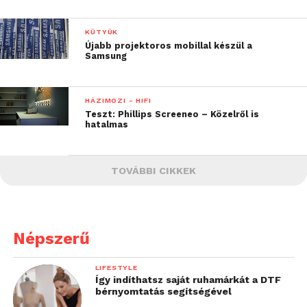
KÜTYÜK
Újabb projektoros mobillal készül a
Samsung
HÁZIMOZI - HIFI
Teszt: Phillips Screeneo – Közelről is
hatalmas
TOVÁBBI CIKKEK
Népszerű
LIFESTYLE
Így indíthatsz saját ruhamárkát a DTF
bérnyomtatás segítségével