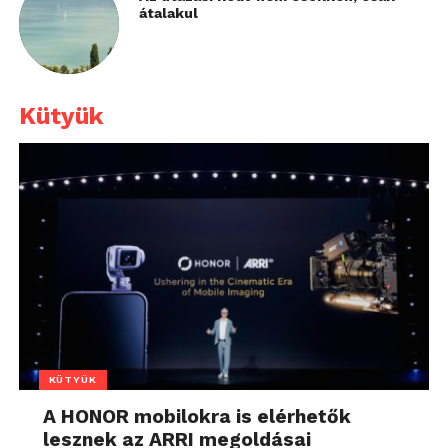
átalakul
Kütyük
KÜTYÜK
A HONOR mobilokra is elérhetők
lesznek az ARRI megoldásai