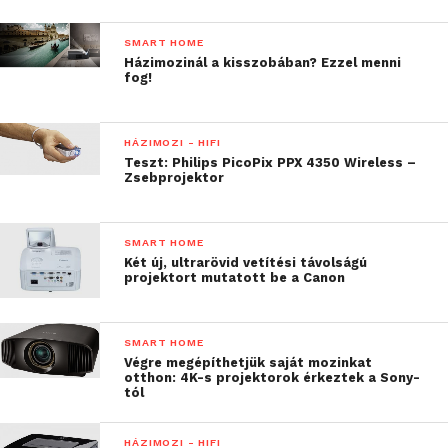
SMART HOME
Házimozinál a kisszobában? Ezzel menni
fog!
HÁZIMOZI - HIFI
Teszt: Philips PicoPix PPX 4350 Wireless –
Zsebprojektor
SMART HOME
Két új, ultrarövid vetítési távolságú
projektort mutatott be a Canon
SMART HOME
Végre megépíthetjük saját mozinkat
otthon: 4K-s projektorok érkeztek a Sony-
tól
HÁZIMOZI - HIFI