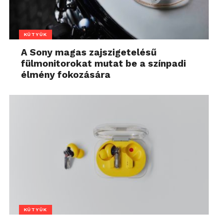
KÜTYÜK
A Sony magas zajszigetelésű
fülmonitorokat mutat be a színpadi
élmény fokozására
KÜTYÜK