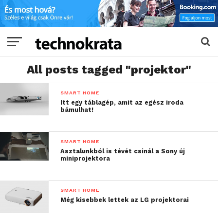
All posts tagged "projektor"
SMART HOME
Itt egy táblagép, amit az egész iroda
bámulhat!
SMART HOME
Asztalunkból is tévét csinál a Sony új
miniprojektora
SMART HOME
Még kisebbek lettek az LG projektorai