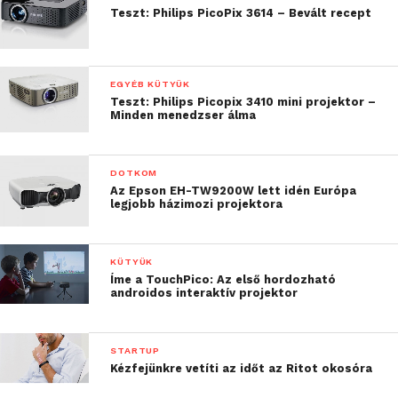
Teszt: Philips PicoPix 3614 – Bevált recept
EGYÉB KÜTYÜK
Teszt: Philips Picopix 3410 mini projektor –
Minden menedzser álma
DOTKOM
Az Epson EH-TW9200W lett idén Európa
legjobb házimozi projektora
KÜTYÜK
Íme a TouchPico: Az első hordozható
androidos interaktív projektor
STARTUP
Kézfejünkre vetíti az időt az Ritot okosóra