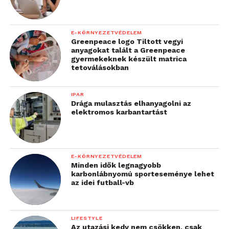
E-KÖRNYEZETVÉDELEM
Greenpeace logo Tiltott vegyi
anyagokat talált a Greenpeace
gyermekeknek készült matrica
tetoválásokban
IPAR
Drága mulasztás elhanyagolni az
elektromos karbantartást
E-KÖRNYEZETVÉDELEM
Minden idők legnagyobb
karbonlábnyomú sporteseménye lehet
az idei futball-vb
LIFESTYLE
Az utazási kedv nem csökken, csak