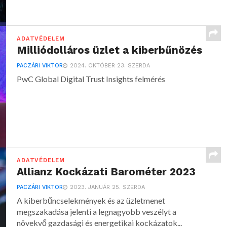
ADATVÉDELEM
Milliódolláros üzlet a kiberbűnözés
PACZÁRI VIKTOR
2024. OKTÓBER 23. SZERDA
PwC Global Digital Trust Insights felmérés
ADATVÉDELEM
Allianz Kockázati Barométer 2023
PACZÁRI VIKTOR
2023. JANUÁR 25. SZERDA
A kiberbűncselekmények és az üzletmenet
megszakadása jelenti a legnagyobb veszélyt a
növekvő gazdasági és energetikai kockázatok...