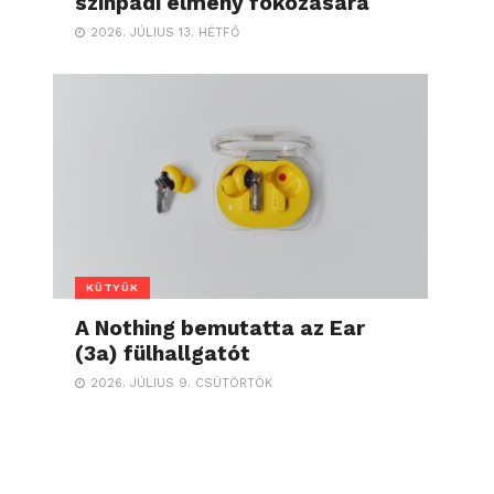
színpadi élmény fokozására
2026. JÚLIUS 13. HÉTFŐ
KÜTYÜK
A Nothing bemutatta az Ear
(3a) fülhallgatót
2026. JÚLIUS 9. CSÜTÖRTÖK