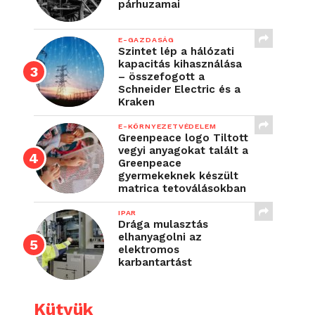
párhuzamai
E-GAZDASÁG
Szintet lép a hálózati
kapacitás kihasználása
– összefogott a
Schneider Electric és a
Kraken
E-KÖRNYEZETVÉDELEM
Greenpeace logo Tiltott
vegyi anyagokat talált a
Greenpeace
gyermekeknek készült
matrica tetoválásokban
IPAR
Drága mulasztás
elhanyagolni az
elektromos
karbantartást
Kütyük