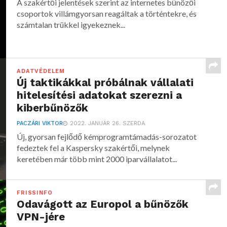
A szakértői jelentések szerint az internetes bűnözői
csoportok villámgyorsan reagáltak a történtekre, és
számtalan trükkel igyekeznek...
ADATVÉDELEM
Új taktikákkal próbálnak vállalati
hitelesítési adatokat szerezni a
kiberbűnözők
PACZÁRI VIKTOR
2022. JANUÁR 26. SZERDA
Új, gyorsan fejlődő kémprogramtámadás-sorozatot
fedeztek fel a Kaspersky szakértői, melynek
keretében már több mint 2000 iparvállalatot...
FRISSINFO
Odavágott az Europol a bűnözők
VPN-jére