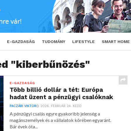
E-GAZDASÁG
TUDOMÁNY
LIFESTYLE
SMART HOME
ed "kiberbűnözés"
E-GAZDASÁG
Több billió dollár a tét: Európa
hadat üzent a pénzügyi csalóknak
PACZÁRI VIKTOR
2026. FEBRUÁR 24. KEDD
A pénzügyi csalás egyre gyakoribb jelenség a
magánszemélyek és a vállalatok körében egyaránt.
Bár évek óta...