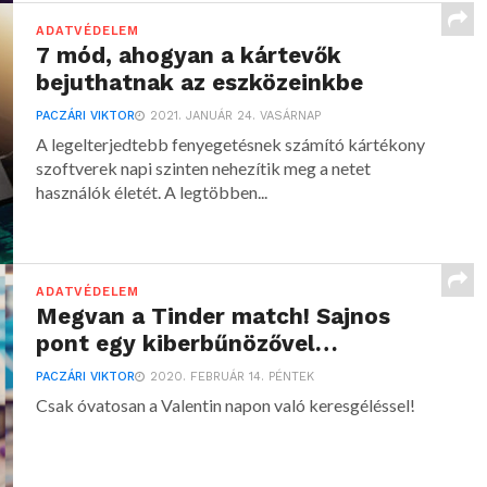
ADATVÉDELEM
7 mód, ahogyan a kártevők
bejuthatnak az eszközeinkbe
PACZÁRI VIKTOR
2021. JANUÁR 24. VASÁRNAP
A legelterjedtebb fenyegetésnek számító kártékony
szoftverek napi szinten nehezítik meg a netet
használók életét. A legtöbben...
ADATVÉDELEM
Megvan a Tinder match! Sajnos
pont egy kiberbűnözővel…
PACZÁRI VIKTOR
2020. FEBRUÁR 14. PÉNTEK
Csak óvatosan a Valentin napon való keresgéléssel!