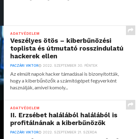
ADATVÉDELEM
Veszélyes ötös – kiberbűnözési
toplista és útmutató rosszindulatú
hackerek ellen
PACZÁRI VIKTOR
2022. SZEPTEMBER 30. PÉNTEK
Az elmúlt napok hacker támadásai is bizonyították,
hogy a kiberbűnözők a számítógépet fegyverként
használják, amivel komoly...
ADATVÉDELEM
II. Erzsébet halálából halálából is
profitálnának a kiberbűnözők
PACZÁRI VIKTOR
2022. SZEPTEMBER 21. SZERDA