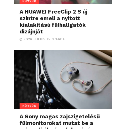
KÜTYÜK
A HUAWEI FreeClip 2 S új
szintre emeli a nyitott
kialakítású fülhallgatók
dizájnját
2026. JÚLIUS 15. SZERDA
KÜTYÜK
A Sony magas zajszigetelésű
fülmonitorokat mutat be a