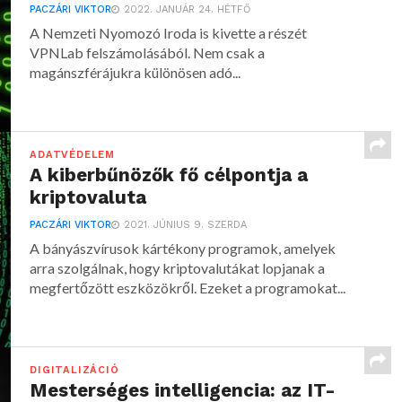
PACZÁRI VIKTOR
2022. JANUÁR 24. HÉTFŐ
A Nemzeti Nyomozó Iroda is kivette a részét
VPNLab felszámolásából. Nem csak a
magánszférájukra különösen adó...
ADATVÉDELEM
A kiberbűnözők fő célpontja a
kriptovaluta
PACZÁRI VIKTOR
2021. JÚNIUS 9. SZERDA
A bányászvírusok kártékony programok, amelyek
arra szolgálnak, hogy kriptovalutákat lopjanak a
megfertőzött eszközökről. Ezeket a programokat...
DIGITALIZÁCIÓ
Mesterséges intelligencia: az IT-