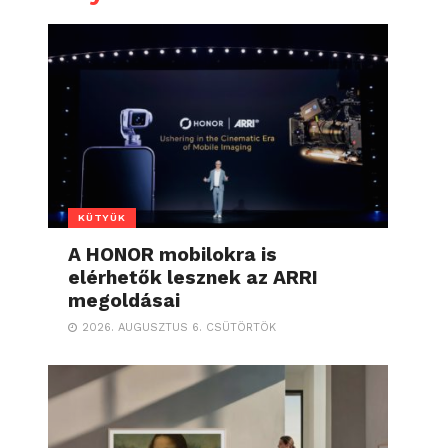
KÜTYÜK
A HONOR mobilokra is
elérhetők lesznek az ARRI
megoldásai
2026. AUGUSZTUS 6. CSÜTÖRTÖK