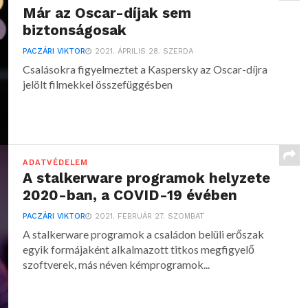
Már az Oscar-díjak sem
biztonságosak
PACZÁRI VIKTOR
2021. ÁPRILIS 28. SZERDA
Csalásokra figyelmeztet a Kaspersky az Oscar-díjra
jelölt filmekkel összefüggésben
ADATVÉDELEM
A stalkerware programok helyzete
2020-ban, a COVID-19 évében
PACZÁRI VIKTOR
2021. FEBRUÁR 27. SZOMBAT
A stalkerware programok a családon belüli erőszak
egyik formájaként alkalmazott titkos megfigyelő
szoftverek, más néven kémprogramok...