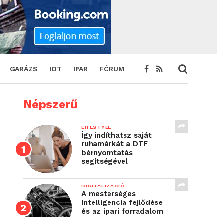
GARÁZS
IOT
IPAR
FÓRUM
Népszerű
LIFESTYLE
Így indíthatsz saját
ruhamárkát a DTF
bérnyomtatás
segítségével
DIGITALIZÁCIÓ
A mesterséges
intelligencia fejlődése
és az ipari forradalom