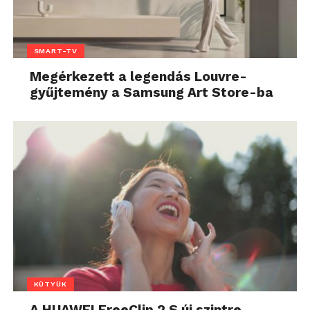
SMART-TV
Megérkezett a legendás Louvre-
gyűjtemény a Samsung Art Store-ba
KÜTYÜK
A HUAWEI FreeClip 2 S új szintre