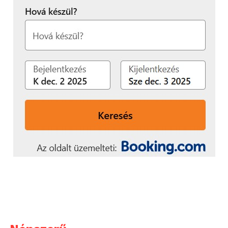
használva komoly mennyiségű adatot hozunk létre,
gyűjtünk össze és osztunk meg a magánéletben és a
munkahelyen egyaránt. Minél több eszközt
használunk és több adatot generálunk, annál
vonzóbb, értékesebb célponttá válunk. Növekszik
ezzel együtt a támadási felület is, amelyen
sebezhetővé válunk, és egyre nagyobb lesz annak
kockázata is, hogy a bennünket körülvevő dolgok
hálózatába támadók férkőznek be.
Mit tegyünk?
Kulcsfontosságú, hogy a hálózatra
csatlakozó eszközöket egyedi, erős jelszavakkal
védjük, amelyeket például IT biztonsági cégek
jelszómenedzser alkalmazásaival is előállíthatunk és
kezelhetünk. Tovább növelhető a biztonság
nyilvános és ingyenes WiFi hálózatok kerülésével,
és minden eszköz, illetve weboldal biztonsági
beállításának elvégzésével. A megosztott