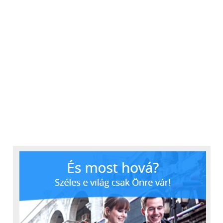
A biztonság kulcsa a rugalmasságban és a
folyamatosan változó fenyegetésekhez való gyors
alkalmazkodásban rejlik, hiszen nem létezik olyan
(csoda)technológia, amely minden jelenlegi és
jövőbeli fenyegetés ellen védelmet nyújt. A
hálózatok felügyeletét erőforrás hiányában célszerű
külső, menedzselt kiberbiztonsági szolgáltatóra
bízni, aki a nap 24 órájában képes a rendszereket
felügyelni és gyorsan elhárítani a fenyegetéseket.