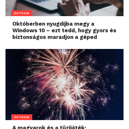
DOTKOM
Októberben nyugdíjba megy a
Windows 10 – ezt tedd, hogy gyors és
biztonságos maradjon a géped
DOTKOM
A magyarok és a tűzijáték: