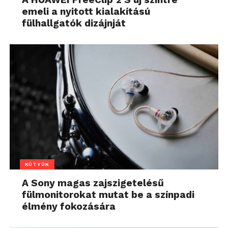
emeli a nyitott kialakítású
fülhallgatók dizájnját
KÜTYÜK
A Sony magas zajszigetelésű
fülmonitorokat mutat be a színpadi
élmény fokozására