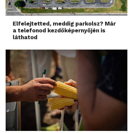
Elfelejtetted, meddig parkolsz? Már
a telefonod kezdőképernyőjén is
láthatod