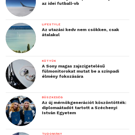
„Az utóbbi napok ismert
az idei futball-vb
márkákat, így például a
Revolutot és az Ubert is
LIFESTYLE
érintő, az emberi
Az utazási kedv nem csökken, csak
átalakul
megtévesztésre építő
adathalász támadások
alkalmat teremtettek
KÜTYÜK
A Sony magas zajszigetelésű
arra, hogy a vállalatok
fülmonitorokat mutat be a színpadi
élmény fokozására
újraértékeljék
kiberbiztonsági
BÜSZKESÉG
politikájukat –
mondja
Az új mérnökgenerációt köszöntötték:
diplomaátadót tartott a Széchenyi
Csendes Balázs
. – Az
István Egyetem
úgynevezett „social
engineering” támadások
TUDOMÁNY