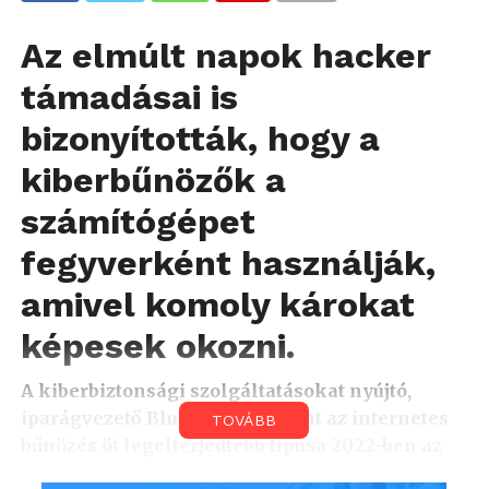
Az elmúlt napok hacker
támadásai is
bizonyították, hogy a
kiberbűnözők a
számítógépet
fegyverként használják,
amivel komoly károkat
képesek okozni.
A kiberbiztonsági szolgáltatásokat nyújtó,
iparágvezető BlueVoyant szerint az internetes
TOVÁBB
bűnözés öt legelterjedtebb típusa 2022-ben az
adathalászat, a weboldal-hamisítás, a