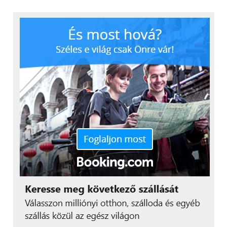
csatlakozó eszközökbe beférkőző férgek, valamint a
megfertőzött eszközök erőforrásait a bűnözők
szolgálatába állító botnetek, azaz robothálózatok.
Bár számos formában léteznek, a malware célja
mindig a pénz, információ, hatalom vagy befolyás
megszerzése, a sikeres támadás utáni helyreállítás
pedig gyakran időigényes és költséges folyamat.
Mit tegyünk?
A levelek mellékleteit mindig
fenntartással kell kezelni, kerülni a gyanús
weboldakat és mindig ellenőrizni a webcímek
pontosságát, akár linkben érkeznek, akár a címsorba
írjuk. Fejlett antivírus program telepítése és annak
folyamatos frissítése is elengedhetetlen.
IoT hacking
Az internetre csatlakozó digitális eszközöket