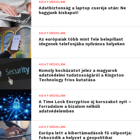
ADATVÉDELEM
spoofing)
Adatbiztonság a laptop cseréje után: Ne
hagyjunk kiskaput!
A csalók által létrehozott hamis honlapok ismert
márkák, nagyvállalatok (például bankok) valódi
weboldalait utánozzák – stílusuk, kezelőfelületük,
ADATVÉDELEM
Az európaiak több mint fele belepillant
sőt még tartománynevük is megtévesztésig hasonlít
idegenek telefonjába nyilvános helyeken
az eredetire. Pontosan azért, hogy a felhasználók
beírják azonosítóikat, vagy az áloldal felkeresésekor
tudtukon kívül kártevő szoftvert töltsenek le
ADATVÉDELEM
Komoly kockázatot jelez a magyarok
gépükre.
adatvédelmi tudatosságáról a Kingston
Technology friss kutatása
Mit tegyünk?
A legegyszerűbb figyelmen kívül
hagyni és törölni a nem kívánt leveleket. A valódi
ADATVÉDELEM
vállalatok és szolgáltatók más módon is kereshetik
A Time Lock Encryption új korszakot nyit –
forradalom a bizalom nélküli
ügyfeleiket. Sok időt és frusztrációt takaríthatunk
adatvédelemben
meg csupán azzal, ha józan ésszel felmérjük az
üzenet „sürgősségét”, vagy kattintás helyett
ADATVÉDELEM
telefonon, közvetlenül az adott cégnél érdeklődünk.
Európa lett a kibertámadások fő célpontja:
fokozódik a helyzet a geopolitikai