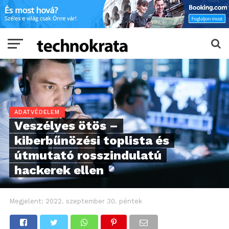
ADATVÉDELEM
Veszélyes ötös –
kiberbűnözési toplista és
útmutató rosszindulatú
hackerek ellen
Megjelent:
2022. szeptember 30. péntek