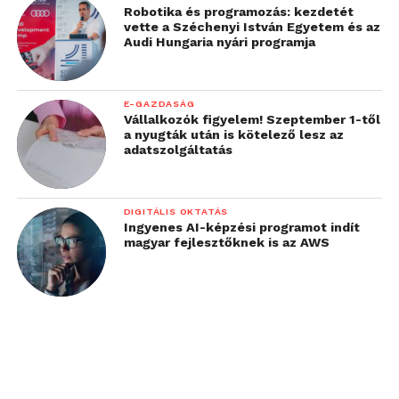
az emberi hiszékenységet
Robotika és programozás: kezdetét
vette a Széchenyi István Egyetem és az
és jóhiszeműséget
Audi Hungaria nyári programja
használják ki, ezért
rendkívül nehéz kivédeni.
E-GAZDASÁG
Vállalkozók figyelem! Szeptember 1-től
Érdemes tehát többszintű
a nyugták után is kötelező lesz az
adatszolgáltatás
védekezésben
gondolkodni, mint
DIGITÁLIS OKTATÁS
például a többfaktoros
Ingyenes AI-képzési programot indít
magyar fejlesztőknek is az AWS
azonosítás (MFA), az
érzékeny adatok
monitorozása és a
munkatársak rendszeres
képzése.”