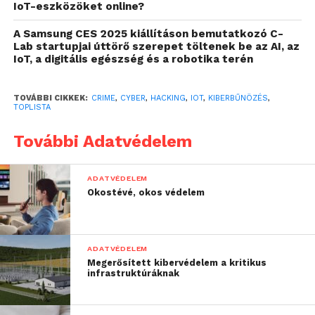
linkre.
IoT-eszközöket online?
A Samsung CES 2025 kiállításon bemutatkozó C-
Lab startupjai úttörő szerepet töltenek be az AI, az
IoT, a digitális egészség és a robotika terén
Mit tegyünk?
A látszat bizony csalhat, ezért nem
szabad megbízni automatikusan a beérkező
levelekben. Már az is növeli a biztonságot, ha
TOVÁBBI CIKKEK:
CRIME
,
CYBER
,
HACKING
,
IOT
,
KIBERBŰNÖZÉS
,
TOPLISTA
kattintás helyett a hivatkozott weboldalak valódi
URL-jét beírjuk a böngésző címsávjába. Az
További Adatvédelem
adathalászok előszeretettel veszik célpontba a
különböző vállalatokat és azok alkalmazottait, ezért
ADATVÉDELEM
érdemes biztonságtudatosságra oktatni a
Okostévé, okos védelem
munkatársakat, felhívni a figyelmüket az adathalász-
támadásra utaló jelekre és a levélben kapott linkek
és mellékletek mellőzésére.
ADATVÉDELEM
Megerősített kibervédelem a kritikus
infrastruktúráknak
Weboldal-hamisítás (website