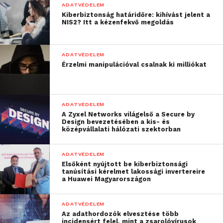
ADATVÉDELEM
a címsorba írjuk be a weboldal teljes címét a keresőn
Kiberbiztonság határidőre: kihívást jelent a
keresztül való átkattintás helyett.
NIS2? Itt a kézenfekvő megoldás
Zsarolóvírusos támadás (ransomware
ADATVÉDELEM
attack)
Érzelmi manipulációval csalnak ki milliókat
Ez a típus egy régi bűnelkövetési műfajra, a
zsarolásra épül – egy modern technológiai csavarral.
A kiberbűnözők is valamilyen értékes dolgot
ADATVÉDELEM
A Zyxel Networks világelső a Secure by
kaparintanak meg, amiért cserébe váltságdíjat
Design bevezetésében a kis- és
követelnek – a leggyakoribb eset amikor titkosítják
középvállalati hálózati szektorban
egy vállalat adatait, és ezzel megbénítják az üzlet
működését. Ha nincs megfelelő biztonsági mentése,
ADATVÉDELEM
Elsőként nyújtott be kiberbiztonsági
az áldozat kénytelen fizetni a titkosítást feloldó
tanúsítási kérelmet lakossági invertereire
kulcsért, jellemzően kriptopénzben. A
a Huawei Magyarországon
zsarolóvírusok a kártevő szoftverek külön osztályát
képviselik, a támadás kockázatával minden
ADATVÉDELEM
Az adathordozók elvesztése több
vállalatnak komolyan számolnia kell.
incidensért felel, mint a zsarolóvírusok