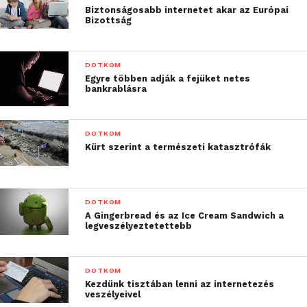
Biztonságosabb internetet akar az Európai
Bizottság
DOTKOM
Egyre többen adják a fejüket netes
bankrablásra
DOTKOM
Kürt szerint a természeti katasztrófák
DOTKOM
A Gingerbread és az Ice Cream Sandwich a
legveszélyeztetettebb
DOTKOM
Kezdünk tisztában lenni az internetezés
veszélyeivel