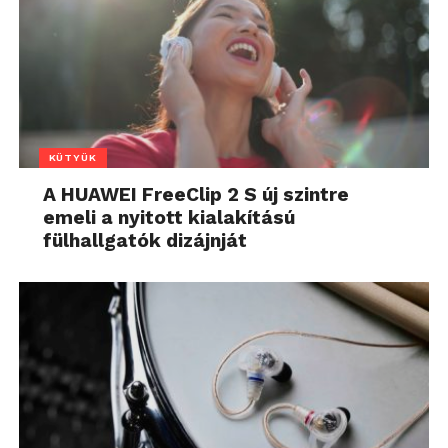
KÜTYÜK
A HUAWEI FreeClip 2 S új szintre
emeli a nyitott kialakítású
fülhallgatók dizájnját