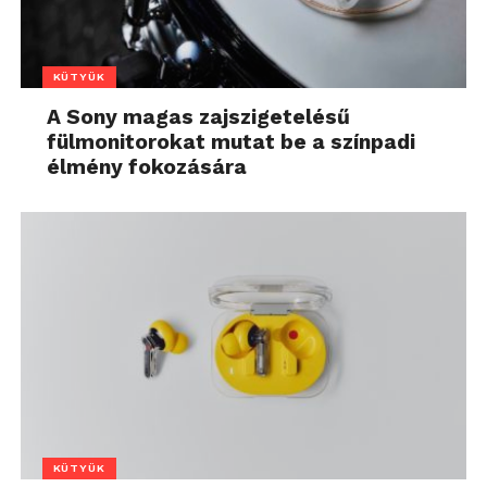
KÜTYÜK
A Sony magas zajszigetelésű
fülmonitorokat mutat be a színpadi
élmény fokozására
KÜTYÜK