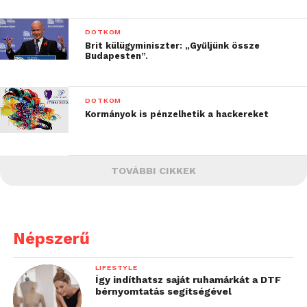
DOTKOM
Brit külügyminiszter: „Gyűljünk össze
Budapesten”.
DOTKOM
Kormányok is pénzelhetik a hackereket
TOVÁBBI CIKKEK
Népszerű
LIFESTYLE
Így indíthatsz saját ruhamárkát a DTF
bérnyomtatás segítségével