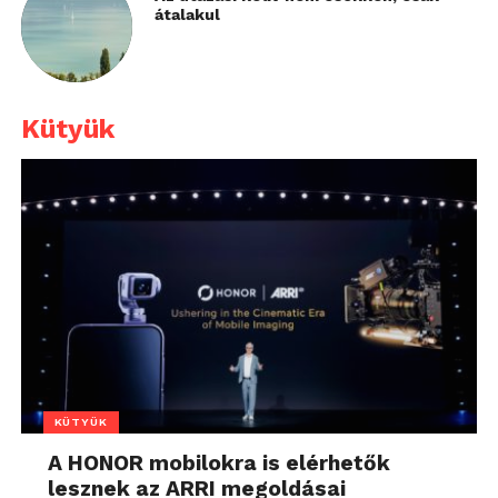
átalakul
Kütyük
KÜTYÜK
A HONOR mobilokra is elérhetők
lesznek az ARRI megoldásai