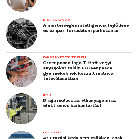
DIGITALIZÁCIÓ
A mesterséges intelligencia fejlődése
és az ipari forradalom párhuzamai
E-KÖRNYEZETVÉDELEM
Greenpeace logo Tiltott vegyi
anyagokat talált a Greenpeace
gyermekeknek készült matrica
tetoválásokban
IPAR
Drága mulasztás elhanyagolni az
elektromos karbantartást
LIFESTYLE
Az utazási kedv nem csökken, csak