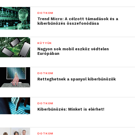
DOTKOM
Trend Micro: A célzott támadások és a
kiberbűnözés összefonódása
KÜTYÜK
Nagyon sok mobil eszköz védtelen
Európában
DOTKOM
Retteghetnek a spanyol kiberbűnözők
DOTKOM
Kiberbűnözés: Minket is elérhet!
DOTKOM