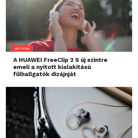
KÜTYÜK
A HUAWEI FreeClip 2 S új szintre
emeli a nyitott kialakítású
fülhallgatók dizájnját