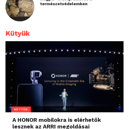
természetvédelemben
Kütyük
KÜTYÜK
A HONOR mobilokra is elérhetők
lesznek az ARRI megoldásai