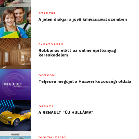
STARTUP
A jelen diákjai a jövő kihívásaival szemben
E-GAZDASÁG
Robbanás előtt az online építőanyag
kereskedelem
DOTKOM
Teljesen megújul a Huawei közösségi oldala
GARÁZS
A RENAULT “ÚJ HULLÁMA”
DIGITALIZÁCIÓ