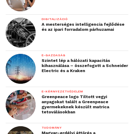
DIGITALIZÁCIÓ
A mesterséges intelligencia fejlődése
és az ipari forradalom párhuzamai
E-GAZDASÁG
Szintet lép a hálózati kapacitás
kihasználása – összefogott a Schneider
Electric és a Kraken
E-KÖRNYEZETVÉDELEM
Greenpeace logo Tiltott vegyi
anyagokat talált a Greenpeace
gyermekeknek készült matrica
tetoválásokban
TUDOMÁNY
Magyar–erdélyi áttörés a