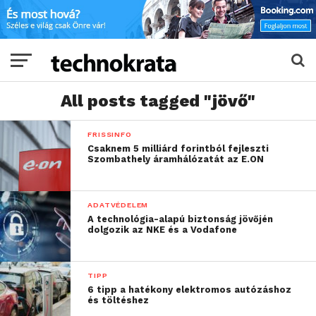
All posts tagged "jövő"
FRISSINFO
Csaknem 5 milliárd forintból fejleszti
Szombathely áramhálózatát az E.ON
ADATVÉDELEM
A technológia-alapú biztonság jövőjén
dolgozik az NKE és a Vodafone
TIPP
6 tipp a hatékony elektromos autózáshoz
és töltéshez