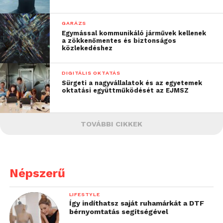
GARÁZS
Egymással kommunikáló járművek kellenek
a zökkenőmentes és biztonságos
közlekedéshez
DIGITÁLIS OKTATÁS
Sürgeti a nagyvállalatok és az egyetemek
oktatási együttműködését az EJMSZ
TOVÁBBI CIKKEK
Népszerű
LIFESTYLE
Így indíthatsz saját ruhamárkát a DTF
bérnyomtatás segítségével