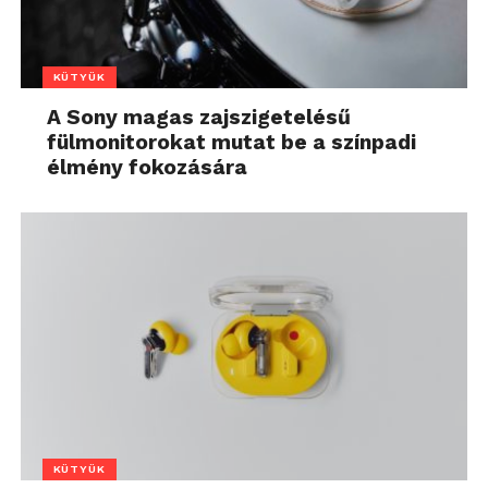
KÜTYÜK
A Sony magas zajszigetelésű
fülmonitorokat mutat be a színpadi
élmény fokozására
KÜTYÜK