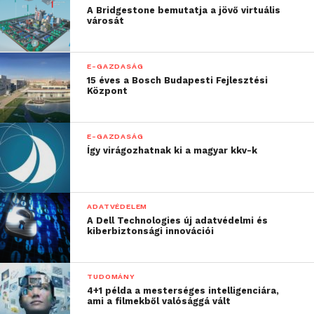
A Bridgestone bemutatja a jövő virtuális
városát
E-GAZDASÁG
15 éves a Bosch Budapesti Fejlesztési
Központ
E-GAZDASÁG
Így virágozhatnak ki a magyar kkv-k
ADATVÉDELEM
A Dell Technologies új adatvédelmi és
kiberbiztonsági innovációi
TUDOMÁNY
4+1 példa a mesterséges intelligenciára,
ami a filmekből valósággá vált