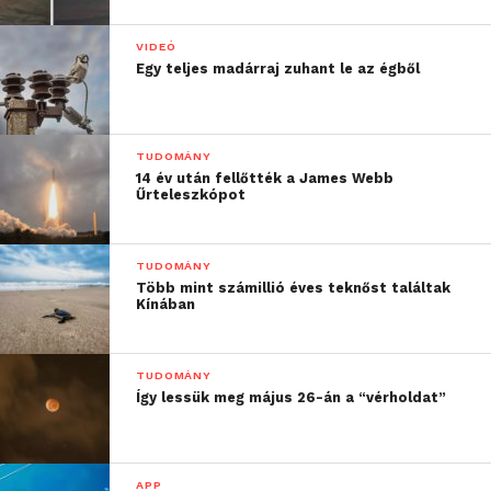
VIDEÓ
Egy teljes madárraj zuhant le az égből
TUDOMÁNY
14 év után fellőtték a James Webb
Űrteleszkópot
TUDOMÁNY
Több mint számillió éves teknőst találtak
Kínában
TUDOMÁNY
Így lessük meg május 26-án a “vérholdat”
APP