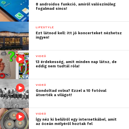
8 androidos funkció, amiről valószínűleg
fogalmad sincs!
LIFESTYLE
Ezt látnod kell: itt jó koncerteket nézhetsz
ingyen!
VIDEÓ
13 érdekesség, amit minden nap látsz, de
eddig nem tudtál róla!
VIDEÓ
Gondoltad volna? Ezzel a 10 fotóval
átverték a világot!
VIDEÓ
Így néz ki belülről egy internetkábel, amit
az óceán mélyéről hoztak fel