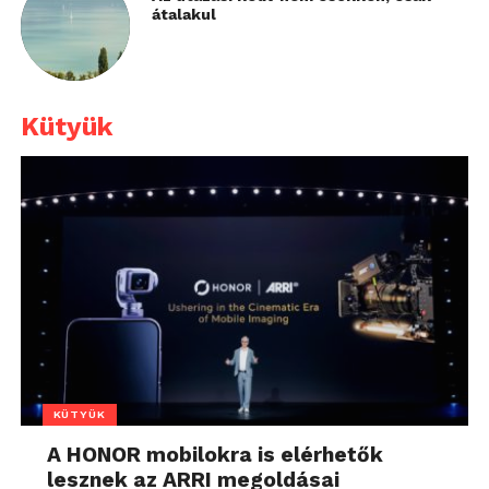
átalakul
Kütyük
KÜTYÜK
A HONOR mobilokra is elérhetők
lesznek az ARRI megoldásai