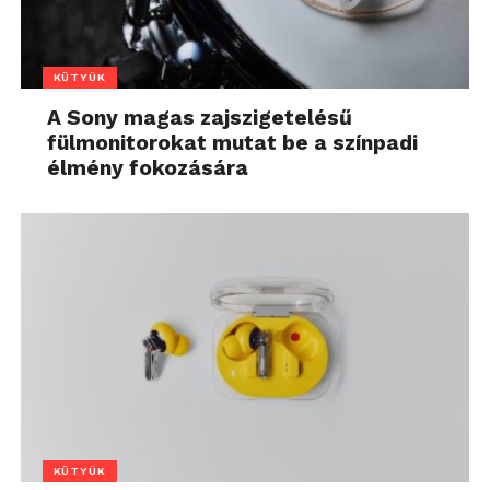
KÜTYÜK
A Sony magas zajszigetelésű
fülmonitorokat mutat be a színpadi
élmény fokozására
KÜTYÜK