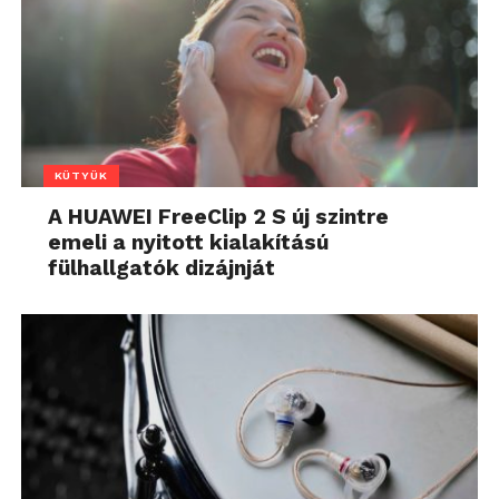
KÜTYÜK
A HUAWEI FreeClip 2 S új szintre
emeli a nyitott kialakítású
fülhallgatók dizájnját