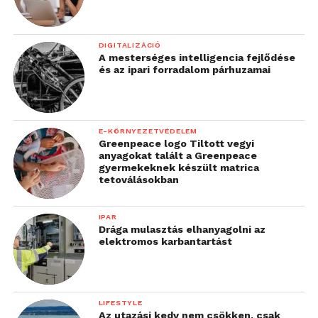
DIGITALIZÁCIÓ
A mesterséges intelligencia fejlődése
és az ipari forradalom párhuzamai
E-KÖRNYEZETVÉDELEM
Greenpeace logo Tiltott vegyi
anyagokat talált a Greenpeace
gyermekeknek készült matrica
tetoválásokban
IPAR
Drága mulasztás elhanyagolni az
elektromos karbantartást
LIFESTYLE
Az utazási kedv nem csökken, csak