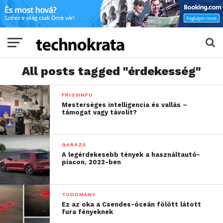
All posts tagged "érdekesség"
FRISSINFO
Mesterséges intelligencia és vallás –
támogat vagy távolít?
GARÁZS
A legérdekesebb tények a használtautó-
piacon, 2022-ben
TUDOMÁNY
Ez az oka a Csendes-óceán fölött látott
fura fényeknek