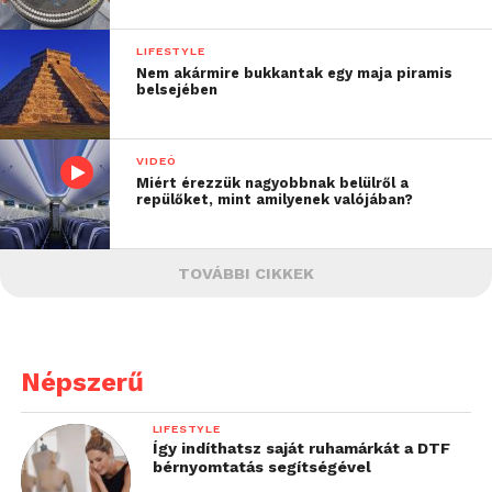
LIFESTYLE
Nem akármire bukkantak egy maja piramis
belsejében
VIDEÓ
Miért érezzük nagyobbnak belülről a
repülőket, mint amilyenek valójában?
TOVÁBBI CIKKEK
Népszerű
LIFESTYLE
Így indíthatsz saját ruhamárkát a DTF
bérnyomtatás segítségével