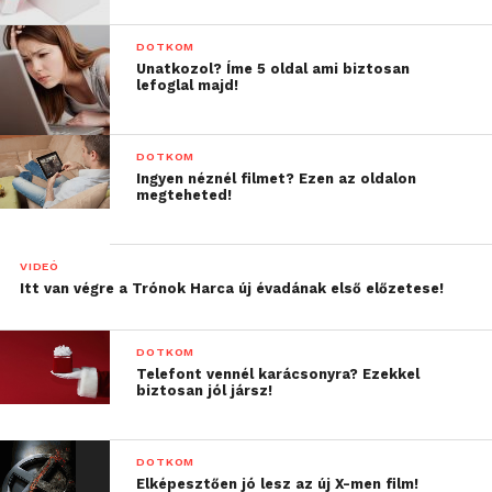
DOTKOM
Unatkozol? Íme 5 oldal ami biztosan
lefoglal majd!
DOTKOM
Ingyen néznél filmet? Ezen az oldalon
megteheted!
VIDEÓ
Itt van végre a Trónok Harca új évadának első előzetese!
DOTKOM
Telefont vennél karácsonyra? Ezekkel
biztosan jól jársz!
DOTKOM
Elképesztően jó lesz az új X-men film!