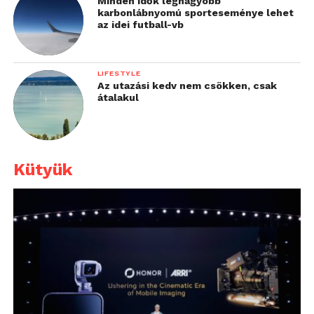
Minden idők legnagyobb
karbonlábnyomú sporteseménye lehet
az idei futball-vb
LIFESTYLE
Az utazási kedv nem csökken, csak
átalakul
Kütyük