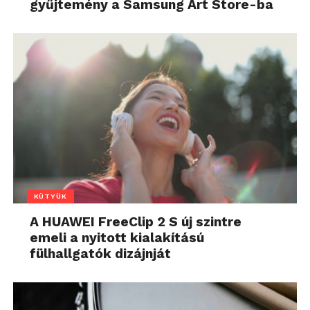
gyűjtemény a Samsung Art Store-ba
KÜTYÜK
A HUAWEI FreeClip 2 S új szintre
emeli a nyitott kialakítású
fülhallgatók dizájnját