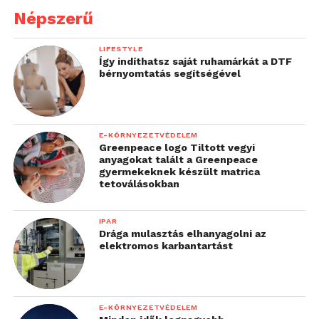
Népszerű
LIFESTYLE
Így indíthatsz saját ruhamárkát a DTF
bérnyomtatás segítségével
E-KÖRNYEZETVÉDELEM
Greenpeace logo Tiltott vegyi
anyagokat talált a Greenpeace
gyermekeknek készült matrica
tetoválásokban
IPAR
Drága mulasztás elhanyagolni az
elektromos karbantartást
E-KÖRNYEZETVÉDELEM