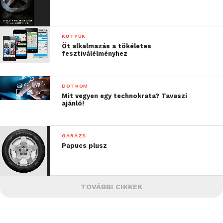
KÜTYÜK
Öt alkalmazás a tökéletes
fesztiválélményhez
DOTKOM
Mit vegyen egy technokrata? Tavaszi
ajánló!
GARÁZS
Papucs plusz
TOVÁBBI CIKKEK