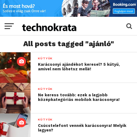
All posts tagged "ajánló"
KÜTYÜK
Karácsonyi ajándékot keresel? 5 kütyü,
amivel nem lőhetsz mellé!
KÜTYÜK
Ne keress tovább: ezek a legjobb
középkategóriás mobilok karácsonyra!
KÜTYÜK
Csúcstelefont vennék karácsonyra! Melyik
legyen?