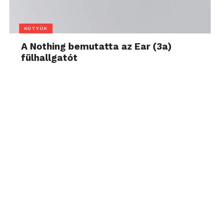
KÜTYÜK
A Nothing bemutatta az Ear (3a)
fülhallgatót