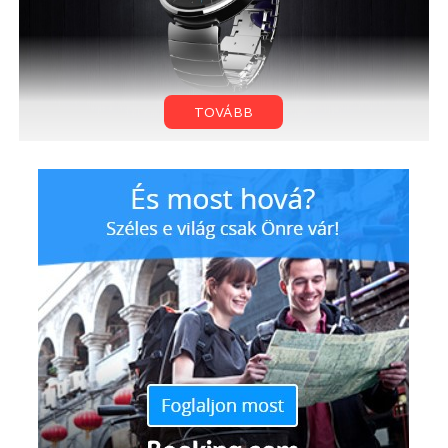
TOVÁBB
A világ első kör alakú képernyőjével érkező okosóra
ugyanis inkább tekinthető egy ultramodern
hagyományos karórának, semmint valaminek amit a
“kockák” helyeznek a csuklójukra. A Moto 360
specifikációja egyelőre nem ismert, csak azt tudjuk,
hogy az amerikai vállalat különös figyelmet szentelt
a prémium kialakítás megteremtésére.