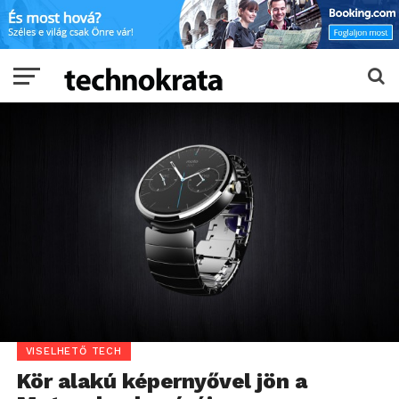
VISELHETŐ TECH
Kör alakú képernyővel jön a