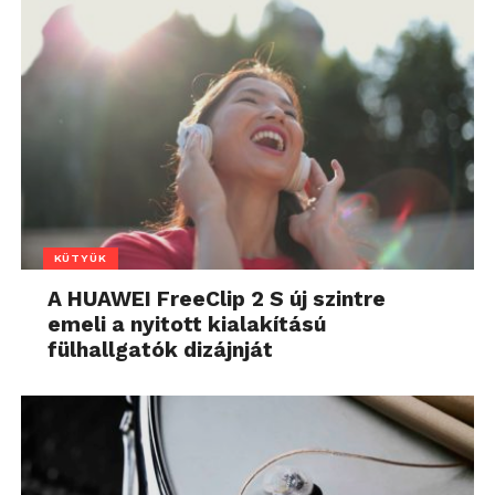
KÜTYÜK
A HUAWEI FreeClip 2 S új szintre
emeli a nyitott kialakítású
fülhallgatók dizájnját