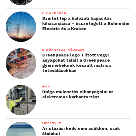
E-GAZDASÁG
Szintet lép a hálózati kapacitás
kihasználása – összefogott a Schneider
Electric és a Kraken
E-KÖRNYEZETVÉDELEM
Greenpeace logo Tiltott vegyi
anyagokat talált a Greenpeace
gyermekeknek készült matrica
tetoválásokban
IPAR
Drága mulasztás elhanyagolni az
elektromos karbantartást
LIFESTYLE
Az utazási kedv nem csökken, csak
átalakul