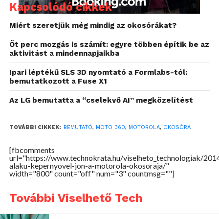
Kapcsolódó cikkek
Miért szeretjük még mindig az okosórákat?
Öt perc mozgás is számít: egyre többen építik be az
aktivitást a mindennapjaikba
Ipari léptékű SLS 3D nyomtató a Formlabs-tól:
bemutatkozott a Fuse X1
Az LG bemutatta a “cselekvő AI” megközelítést
Erről egy videót is készítettek, melyből jól látható,
TOVÁBBI CIKKEK:
BEMUTATÓ
,
MOTO 360
,
MOTOROLA
,
OKOSÓRA
hogy a nemrégiben a Lenovo kezébe került gyártó
[fbcomments
egyáltalán nem fogyott ki az ötletekből. Reméljük,
url="https://www.technokrata.hu/viselheto_technologiak/201
hogy az okostelefonok területén is hasonló
alaku-kepernyovel-jon-a-motorola-okosoraja/"
width="800" count="off" num="3" countmsg=""]
újdonságokat ismerhetünk majd meg a Motorolától,
azt hiszem, hogyha egy hasonlóan szép telefont
További Viselhető Tech
dobnának piacra, biztosan sokan vevők lennének rá.