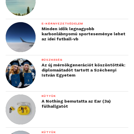
E-KÖRNYEZETVÉDELEM
Minden idők legnagyobb
karbonlábnyomú sporteseménye lehet
az idei futball-vb
BÜSZKESÉG
Az új mérnökgenerációt köszöntötték:
diplomaátadót tartott a Széchenyi
István Egyetem
KÜTYÜK
A Nothing bemutatta az Ear (3a)
fülhallgatót
KÜTYÜK