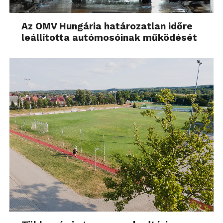
Az OMV Hungária határozatlan időre
leállította autómosóinak működését