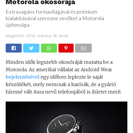
Motorola okosórája
Extravagáns formavilágával és prémium
kialakításával szerezne vevőket a Motorola
újdonsága.
Megjelent:
2014. március 18. kedd
Minden idők legszebb okosóráját mutatta be a
Motorola. Az amerikai vállalat az Android Wear
bejelentésével
egy időben leplezte le saját
készülékét, mely nemcsak a karórák, de a gyártó
híressé vált Aura nevű telefonjából is ihletet merít.