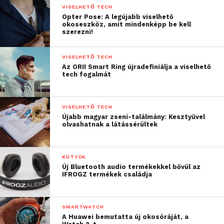
VISELHETŐ TECH
Opter Pose: A legújabb viselhető
okoseszköz, amit mindenképp be kell
szerezni!
VISELHETŐ TECH
Az ORII Smart Ring újradefiniálja a viselhető
tech fogalmát
VISELHETŐ TECH
Újabb magyar zseni-találmány: Kesztyűvel
olvashatnak a látássérültek
KÜTYÜK
Új Bluetooth audio termékekkel bővül az
IFROGZ termékek családja
SMARTWATCH
A Huawei bemutatta új okosóráját, a