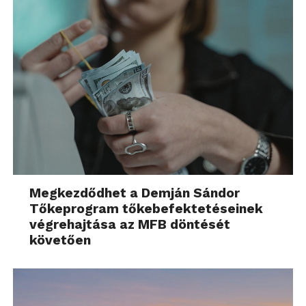
Megkezdődhet a Demján Sándor
Tőkeprogram tőkebefektetéseinek
végrehajtása az MFB döntését
követően