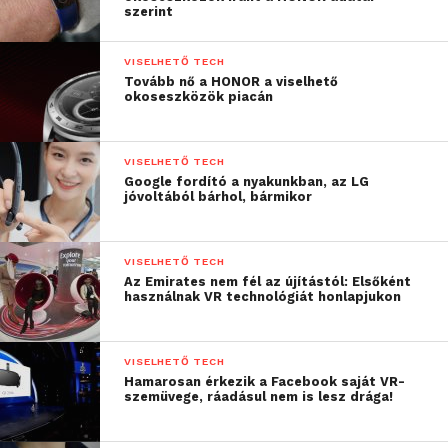
szerint
VISELHETŐ TECH
Tovább nő a HONOR a viselhető
okoseszközök piacán
VISELHETŐ TECH
Google fordító a nyakunkban, az LG
jóvoltából bárhol, bármikor
VISELHETŐ TECH
Az Emirates nem fél az újítástól: Elsőként
használnak VR technológiát honlapjukon
VISELHETŐ TECH
Hamarosan érkezik a Facebook saját VR-
szemüvege, ráadásul nem is lesz drága!