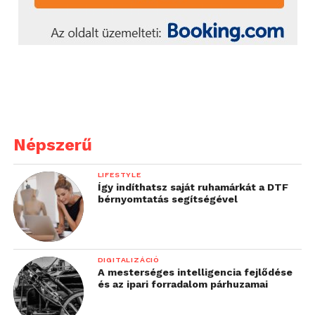
Népszerű
LIFESTYLE
Így indíthatsz saját ruhamárkát a DTF
bérnyomtatás segítségével
DIGITALIZÁCIÓ
A mesterséges intelligencia fejlődése
és az ipari forradalom párhuzamai