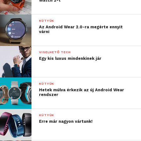
Watch 2-t
KÜTYÜK
Az Android Wear 2.0-ra megérte ennyit
várni
VISELHETŐ TECH
Egy kis luxus mindenkinek jár
KÜTYÜK
Hetek múlva érkezik az új Android Wear
rendszer
KÜTYÜK
Erre már nagyon vártunk!