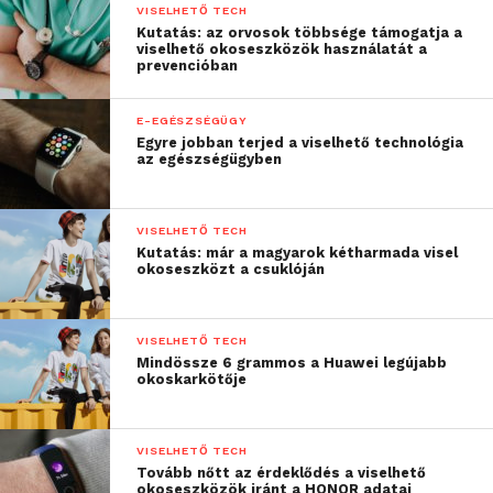
VISELHETŐ TECH
Kutatás: az orvosok többsége támogatja a
viselhető okoseszközök használatát a
prevencióban
E-EGÉSZSÉGÜGY
Egyre jobban terjed a viselhető technológia
az egészségügyben
VISELHETŐ TECH
Kutatás: már a magyarok kétharmada visel
okoseszközt a csuklóján
VISELHETŐ TECH
Mindössze 6 grammos a Huawei legújabb
okoskarkötője
VISELHETŐ TECH
Tovább nőtt az érdeklődés a viselhető
okoseszközök iránt a HONOR adatai