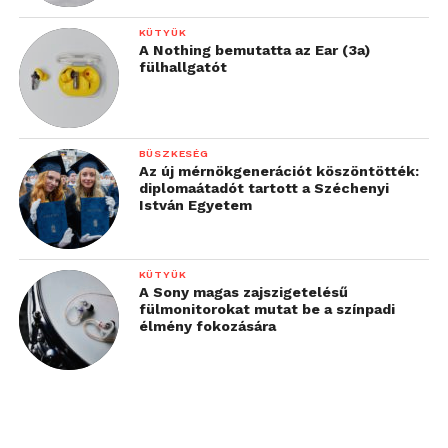
KÜTYÜK
A Nothing bemutatta az Ear (3a)
fülhallgatót
BÜSZKESÉG
Az új mérnökgenerációt köszöntötték:
diplomaátadót tartott a Széchenyi
István Egyetem
KÜTYÜK
A Sony magas zajszigetelésű
fülmonitorokat mutat be a színpadi
élmény fokozására