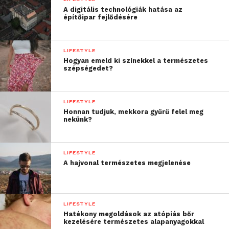
A digitális technológiák hatása az
építőipar fejlődésére
LIFESTYLE
Hogyan emeld ki színekkel a természetes
szépségedet?
LIFESTYLE
Honnan tudjuk, mekkora gyűrű felel meg
nekünk?
LIFESTYLE
A hajvonal természetes megjelenése
LIFESTYLE
Hatékony megoldások az atópiás bőr
kezelésére természetes alapanyagokkal