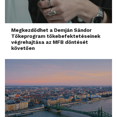
Megkezdődhet a Demján Sándor
Tőkeprogram tőkebefektetéseinek
végrehajtása az MFB döntését
követően