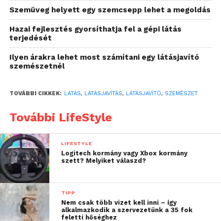
vesz igénybe, és szemcseppes érzéstelenítésben
Szemüveg helyett egy szemcsepp lehet a megoldás
történik, így nincs szükség altatásra.
A sebész egy
Hazai fejlesztés gyorsíthatja fel a gépi látás
apró bemetszésen keresztül eltávolítja az
terjedését
elszürkült szemlencsét,
majd annak helyére
Ilyen árakra lehet most számítani egy látásjavító
műlencsét ültet be.
szemészetnél
A műtét fájdalommentes, és a legtöbb páciens már
néhány órával később hazamehet.
TOVÁBBI CIKKEK:
LÁTÁS
,
LÁTÁSJAVÍTÁS
,
LÁTÁSJAVÍTÓ
,
SZEMÉSZET
Milyen típusú szürkehályog
További LifeStyle
műtétek léteznek?
LIFESTYLE
A modern szemészetben többféle technológia és
Logitech kormány vagy Xbox kormány
szett? Melyiket válaszd?
műlencse közül lehet választani.
Hagyományos ultrahangos
TIPP
Nem csak több vizet kell inni – így
műtét
alkalmazkodik a szervezetünk a 35 fok
feletti hőséghez