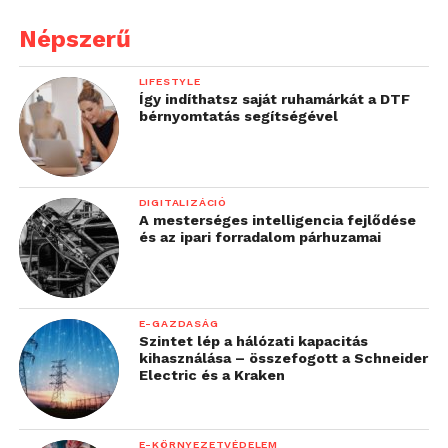
Népszerű
LIFESTYLE
Így indíthatsz saját ruhamárkát a DTF
bérnyomtatás segítségével
DIGITALIZÁCIÓ
A mesterséges intelligencia fejlődése
és az ipari forradalom párhuzamai
E-GAZDASÁG
Szintet lép a hálózati kapacitás
kihasználása – összefogott a Schneider
Electric és a Kraken
E-KÖRNYEZETVÉDELEM