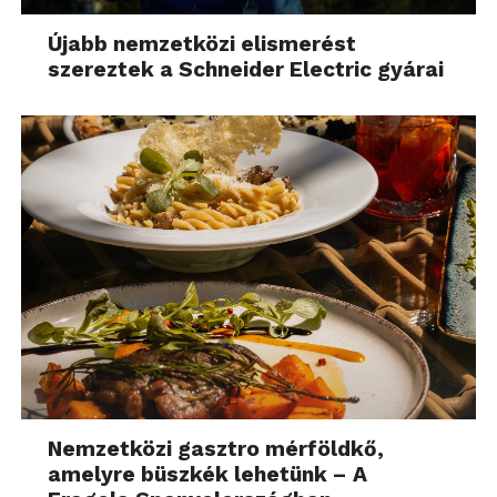
Újabb nemzetközi elismerést
szereztek a Schneider Electric gyárai
Nemzetközi gasztro mérföldkő,
amelyre büszkék lehetünk – A