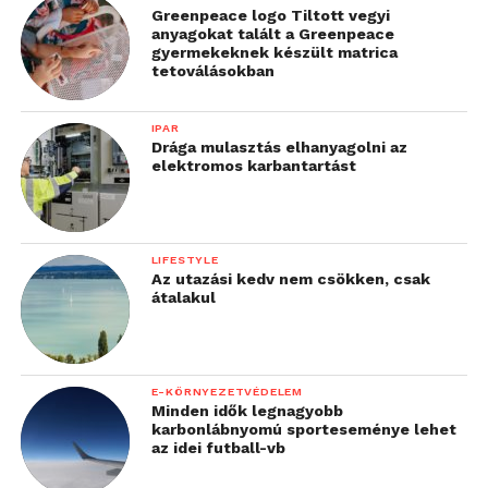
Greenpeace logo Tiltott vegyi
anyagokat talált a Greenpeace
gyermekeknek készült matrica
tetoválásokban
IPAR
Drága mulasztás elhanyagolni az
elektromos karbantartást
LIFESTYLE
Az utazási kedv nem csökken, csak
átalakul
E-KÖRNYEZETVÉDELEM
Minden idők legnagyobb
karbonlábnyomú sporteseménye lehet
az idei futball-vb