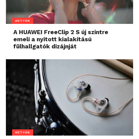
KÜTYÜK
A HUAWEI FreeClip 2 S új szintre
emeli a nyitott kialakítású
fülhallgatók dizájnját
KÜTYÜK