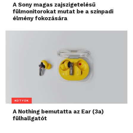
A Sony magas zajszigetelésű
fülmonitorokat mutat be a színpadi
élmény fokozására
KÜTYÜK
A Nothing bemutatta az Ear (3a)
fülhallgatót