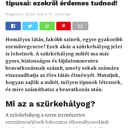
típusai: ezekről érdemes tudnod!
Megjelent:
2026. május 10. vasárnap
Homályos látás, fakóbb színek, egyre gyakoribb
szemüvegcsere? Ezek akár a szürkehályog jelei
is lehetnek. A szürkehályog műtét ma már
gyors, biztonságos és fájdalommentes
beavatkozásnak számít, amely sokak számára
visszaadhatja az éles látás élményét. Mutatjuk,
hogyan zajlik a műtét, milyen típusok léteznek,
és mire számíthatsz a beavatkozás után.
Mi az a szürkehályog?
A szürkehályog a szem természetes
szemlencséjének fokozatos elhomályosodását