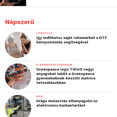
Népszerű
LIFESTYLE
Így indíthatsz saját ruhamárkát a DTF
bérnyomtatás segítségével
E-KÖRNYEZETVÉDELEM
Greenpeace logo Tiltott vegyi
anyagokat talált a Greenpeace
gyermekeknek készült matrica
tetoválásokban
IPAR
Drága mulasztás elhanyagolni az
elektromos karbantartást