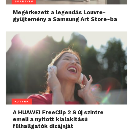
SMART-TV
Megérkezett a legendás Louvre-
gyűjtemény a Samsung Art Store-ba
KÜTYÜK
A HUAWEI FreeClip 2 S új szintre
emeli a nyitott kialakítású
fülhallgatók dizájnját