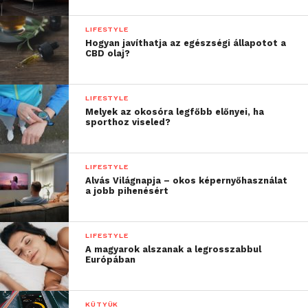
LIFESTYLE
Hogyan javíthatja az egészségi állapotot a
CBD olaj?
LIFESTYLE
Melyek az okosóra legfőbb előnyei, ha
sporthoz viseled?
LIFESTYLE
Alvás Világnapja – okos képernyőhasználat
a jobb pihenésért
LIFESTYLE
A magyarok alszanak a legrosszabbul
Európában
KÜTYÜK