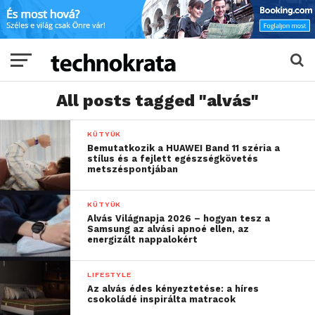
All posts tagged "alvás"
KÜTYÜK
Bemutatkozik a HUAWEI Band 11 széria a
stílus és a fejlett egészségkövetés
metszéspontjában
KÜTYÜK
Alvás Világnapja 2026 – hogyan tesz a
Samsung az alvási apnoé ellen, az
energizált nappalokért
LIFESTYLE
Az alvás édes kényeztetése: a híres
csokoládé inspirálta matracok