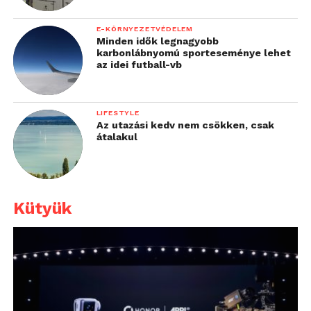
E-KÖRNYEZETVÉDELEM
Minden idők legnagyobb
karbonlábnyomú sporteseménye lehet
az idei futball-vb
LIFESTYLE
Az utazási kedv nem csökken, csak
átalakul
Kütyük