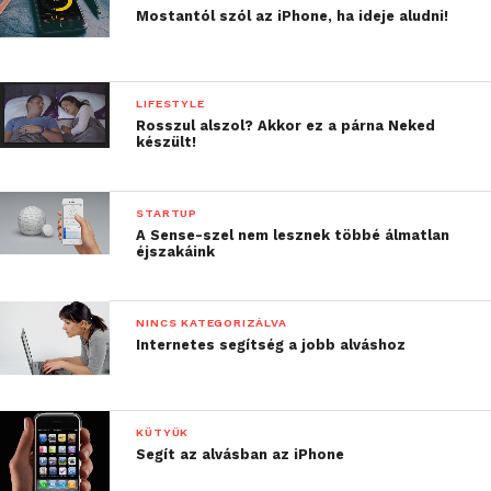
Mostantól szól az iPhone, ha ideje aludni!
LIFESTYLE
Rosszul alszol? Akkor ez a párna Neked
készült!
STARTUP
A Sense-szel nem lesznek többé álmatlan
éjszakáink
NINCS KATEGORIZÁLVA
Internetes segítség a jobb alváshoz
KÜTYÜK
Segít az alvásban az iPhone