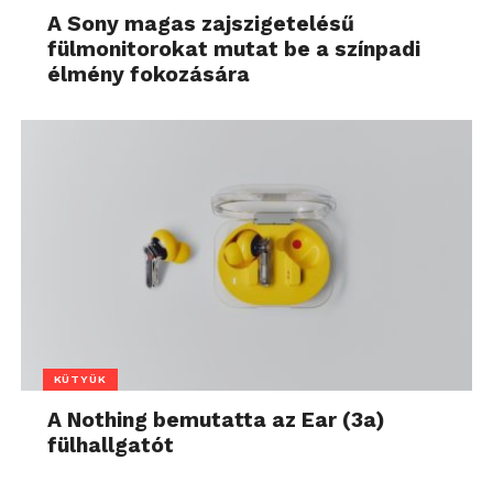
A Sony magas zajszigetelésű
fülmonitorokat mutat be a színpadi
élmény fokozására
KÜTYÜK
A Nothing bemutatta az Ear (3a)
fülhallgatót