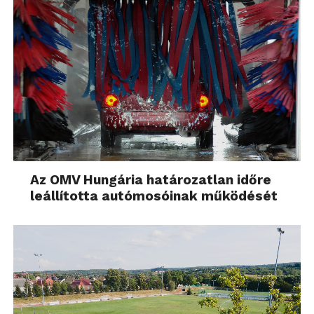
Az OMV Hungária határozatlan időre
leállította autómosóinak működését