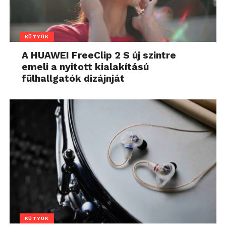
KÜTYÜK
A HUAWEI FreeClip 2 S új szintre
emeli a nyitott kialakítású
fülhallgatók dizájnját
KÜTYÜK