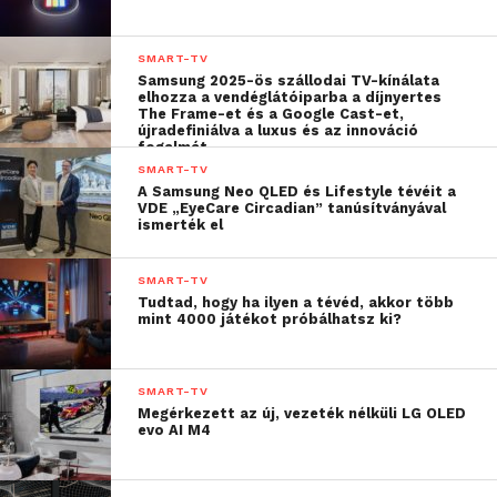
gomb kapott helyet: a tévénézési preferenciák
hatékony elemzéséért, illetve annak érdekében,
hogy az eszköz a felhasználók számára releváns
SMART-TV
Samsung 2025-ös szállodai TV-kínálata
tartalmakat és alkalmazásokat javasolhasson. A
elhozza a vendéglátóiparba a díjnyertes
személyre szabhatóságot tovább fokozza a
The Frame-et és a Google Cast-et,
újradefiniálva a luxus és az innováció
Generative AI Gallery, valamint a testreszabott TV
fogalmát
kép- és hangminőségi módok. A gomb rövid
SMART-TV
A Samsung Neo QLED és Lifestyle tévéit a
megnyomásával megjelennek a felhasználók
VDE „EyeCare Circadian” tanúsítványával
számára releváns kulcsszavak és funkciók, míg
ismerték el
hosszan lenyomva személyre szabottan
kereshetnek egy nagy nyelvi modell (LLM)
SMART-TV
Tudtad, hogy ha ilyen a tévéd, akkor több
segítségével. Például, ha egy felhasználó
mint 4000 játékot próbálhatsz ki?
franciaországi utazást tervez, megkérdezheti a
távirányítóján keresztül, hogy a rendszer milyen
filmeket ajánl hozzá. Az AI megérti a kontextust, és a
SMART-TV
Megérkezett az új, vezeték nélküli LG OLED
francia fővárosban játszódó filmeket javasol a
evo AI M4
felhasználó filmnézési szokásainak
figyelembevételével.