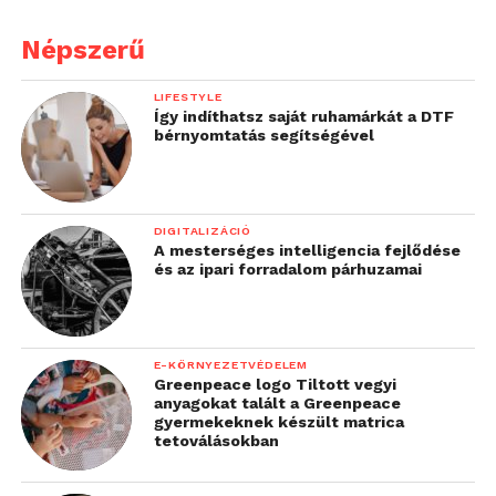
Népszerű
LIFESTYLE
Így indíthatsz saját ruhamárkát a DTF
bérnyomtatás segítségével
DIGITALIZÁCIÓ
A mesterséges intelligencia fejlődése
és az ipari forradalom párhuzamai
E-KÖRNYEZETVÉDELEM
Greenpeace logo Tiltott vegyi
anyagokat talált a Greenpeace
gyermekeknek készült matrica
tetoválásokban