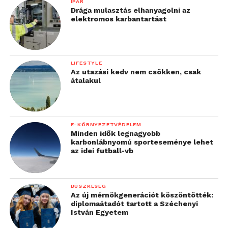
IPAR
Drága mulasztás elhanyagolni az
elektromos karbantartást
LIFESTYLE
Az utazási kedv nem csökken, csak
átalakul
E-KÖRNYEZETVÉDELEM
Minden idők legnagyobb
karbonlábnyomú sporteseménye lehet
az idei futball-vb
BÜSZKESÉG
Az új mérnökgenerációt köszöntötték:
diplomaátadót tartott a Széchenyi
István Egyetem