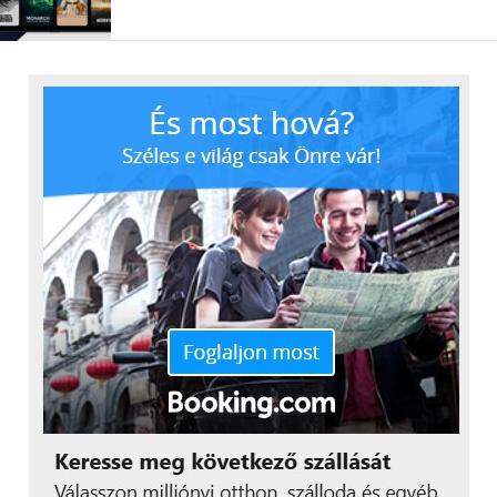
csatlakozási lehetőséggel büszkélkedhet,
mindemellett pedig rendkívüli mértékben
személyre szabott megoldásokat tartalmaz azért,
hogy olyan kiemelkedő, vizuális élményt
nyújthasson, amelyre egyetlen másik LCD tévé sem
képes” – mondta Hyoung-sei Park, az LG Media
Entertainment Solution Company vezetője.
További friss híreket talál a
Technokrata
főoldalán!
Csatlakozzon hozzánk a
Facebookon
is!