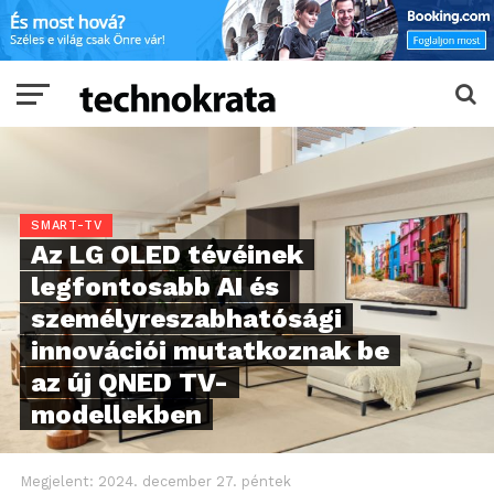
SMART-TV
Az LG OLED tévéinek
legfontosabb AI és
személyreszabhatósági
innovációi mutatkoznak be
az új QNED TV-
modellekben
Megjelent:
2024. december 27. péntek