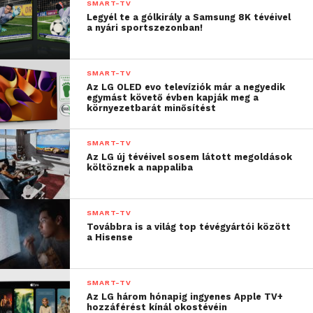
SMART-TV
Az LG saját fejlesztésű, szabadalmaztatott
Legyél te a gólkirály a Samsung 8K tévéivel
a nyári sportszezonban!
okostévéplatformja, a webOS25 magasabb szintre
emeli a felhasználói élményt azáltal, hogy teljes
mértékben személyre szabott szolgáltatásokat és
SMART-TV
tartalmakat kínál AI funkciói, valamint a webOS
Az LG OLED evo televíziók már a negyedik
egymást követő évben kapják meg a
Re:New Program keretében nyújtott öt éven át tartó
környezetbarát minősítést
rendszeres webOS frissítések révén.
SMART-TV
Az LG az ultranagy méretű, prémium kategóriás LCD
Az LG új tévéivel sosem látott megoldások
költöznek a nappaliba
tévék iránti vásárlói igényekre válaszolva egy 100
hüvelykes készülék bevezetésével bővíti QNED-
kínálatát, így a 2025-ös QNED-termékcsalád
SMART-TV
modelljei 40-100 col közötti méretvariációkban
Továbbra is a világ top tévégyártói között
a Hisense
lesznek elérhetőek.
„Megújult 2025-ös LG QNED evo termékcsaládunk
SMART-TV
az OLED modellektől megörökölt kiváló
Az LG három hónapig ingyenes Apple TV+
képminőséggel, valamint a valódi vezeték nélküli
hozzáférést kínál okostévéin