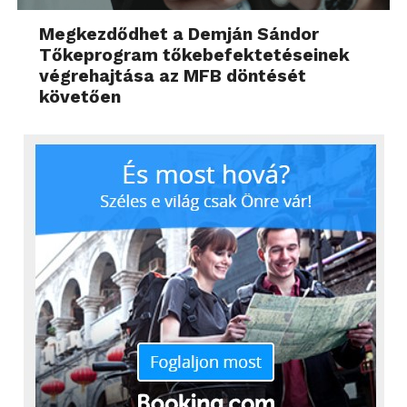
Megkezdődhet a Demján Sándor
Tőkeprogram tőkebefektetéseinek
végrehajtása az MFB döntését
követően