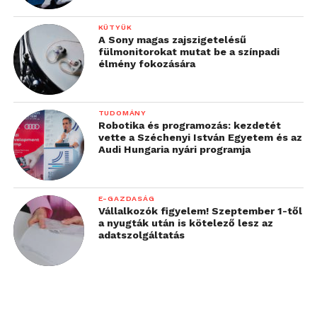
KÜTYÜK
A Sony magas zajszigetelésű
fülmonitorokat mutat be a színpadi
élmény fokozására
TUDOMÁNY
Robotika és programozás: kezdetét
vette a Széchenyi István Egyetem és az
Audi Hungaria nyári programja
E-GAZDASÁG
Vállalkozók figyelem! Szeptember 1-től
a nyugták után is kötelező lesz az
adatszolgáltatás