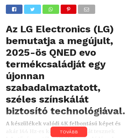
Az LG Electronics (LG)
bemutatja a megújult,
2025-ös QNED evo
termékcsaládját egy
újonnan
szabadalmaztatott,
széles színskálát
biztosító technológiával.
A készülékek valódi 4K felbontású képet és
akár 144 Hz-es képfrissítési rátát tesznek
TOVÁBB