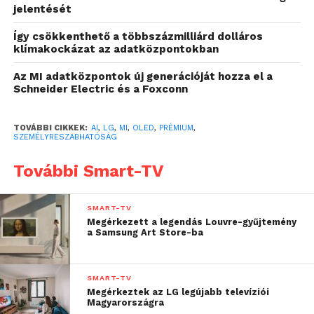
jelentését
technológiájának köszönhetően, amely a
kvantumpontos megoldást váltja fel. Ez az
Így csökkenthető a többszázmilliárd dolláros
egyedülálló technológia lehetővé teszi, hogy a
klímakockázat az adatközpontokban
háttérvilágításból származó fényekkel a készülék a
Az MI adatközpontok új generációját hozza el a
korábbinál tisztább, valósághűbb színeket jelenítsen
Schneider Electric és a Foxconn
meg.
TOVÁBBI CIKKEK:
AI
,
LG
,
MI
,
OLED
,
PRÉMIUM
,
A Dynamic QNED Color Solution integrálásával a
SZEMÉLYRESZABHATÓSÁG
teljes 2025-ös QNED evo termékcsalád az Intertek
for Color Volume globális tesztelő szervezet
További Smart-TV
tanúsítványával rendelkezik, ami igazolja, hogy a
képernyő képes torzítás nélkül megjeleníteni az
SMART-TV
eredeti képek színeit.
Megérkezett a legendás Louvre-gyűjtemény
a Samsung Art Store-ba
A 2025-ös QNED evo (QNED9M) True Wireless 4K
technológiával érkezik. Ez a fejlesztés tavaly még
SMART-TV
kizárólag a csúcskategóriás OLED evo modellekhez
Megérkeztek az LG legújabb televíziói
Magyarországra
(M sorozat) tartozott, mostantól viszont elérhető