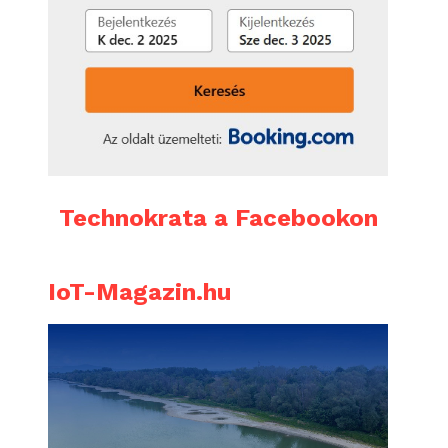
Technokrata a Facebookon
IoT-Magazin.hu