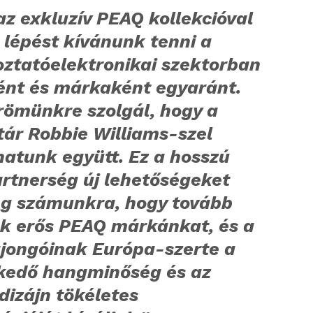
az exkluzív PEAQ kollekcióval
 lépést kívánunk tenni a
oztatóelektronikai szektorban
ént és márkaként egyaránt.
römünkre szolgál, hogy a
tár Robbie Williams-szel
hatunk együtt. Ez a hosszú
artnerség új lehetőségeket
eg számunkra, hogy tovább
ük erős PEAQ márkánkat, és a
ajongóinak Európa-szerte a
kedő hangminőség és az
dizájn tökéletes