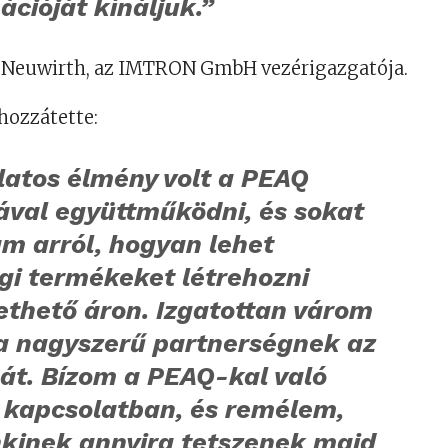
cióját kínáljuk.”
Neuwirth, az IMTRON GmbH vezérigazgatója.
hozzátette:
latos élmény volt a PEAQ
ával együttműködni, és sokat
m arról, hogyan lehet
gi termékeket létrehozni
ethető áron. Izgatottan várom
a nagyszerű partnerségnek az
át. Bízom a PEAQ-kal való
s kapcsolatban, és remélem,
kinek annyira tetszenek majd