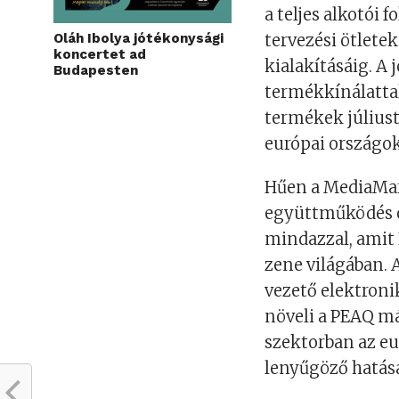
a teljes alkotói 
Oláh Ibolya jótékonysági
tervezési ötlete
koncertet ad
kialakításáig. A 
Budapesten
termékkínálatta
termékek július
európai országo
Hűen a MediaMar
együttműködés ö
mindazzal, amit 
zene világában.
vezető elektroni
növeli a PEAQ má
szektorban az eu
lenyűgöző hatásá