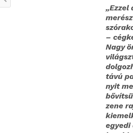
„Ezzel 
merész
szórak
– cégk
Nagy ö
világsz
dolgoz
távú p
nyit m
bővíts
zene r
kiemel
egyedi 