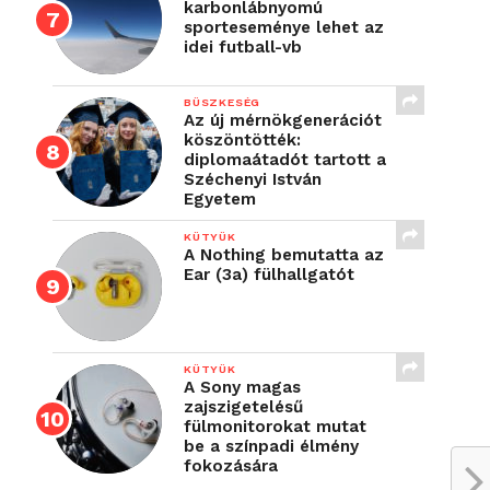
karbonlábnyomú
sporteseménye lehet az
idei futball-vb
BÜSZKESÉG
Az új mérnökgenerációt
köszöntötték:
diplomaátadót tartott a
Széchenyi István
Egyetem
KÜTYÜK
A Nothing bemutatta az
Ear (3a) fülhallgatót
KÜTYÜK
A Sony magas
zajszigetelésű
fülmonitorokat mutat
be a színpadi élmény
fokozására