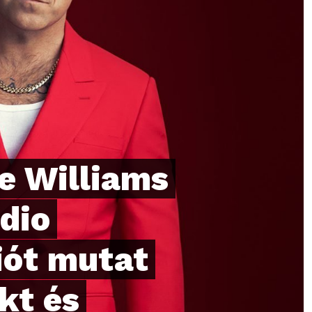
e Williams
dio
iót mutat
kt és