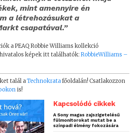
ékek, mint amennyire én
em a létrehozásukat a
arkt csapatával.”
iók a PEAQ Robbie Williams kollekció
hivatalos képek itt találhatók:
RobbieWilliams –
ket talál a
Technokrata
főoldalán! Csatlakozzon
ookon
is!
Kapcsolódó cikkek
A Sony magas zajszigetelésű
fülmonitorokat mutat be a
színpadi élmény fokozására