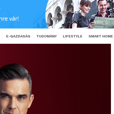
udio termékkollekciót mutat be a MediaMarkt
E-GAZDASÁG
TUDOMÁNY
LIFESTYLE
SMART HOME