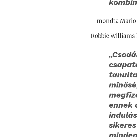
kombiná
– mondta Mario 
Robbie Williams 
„Csodá
csapat
tanulta
minősé
megfiz
ennek 
indulás
sikere
minden