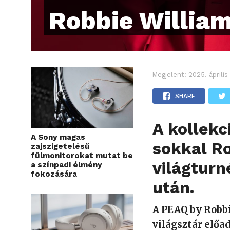
Robbie Willia
Megjelent:
2025. április
SHARE
A kollekc
A Sony magas
sokkal Ro
zajszigetelésű
fülmonitorokat mutat be
világturn
a színpadi élmény
fokozására
után.
A PEAQ by Robb
világsztár előa