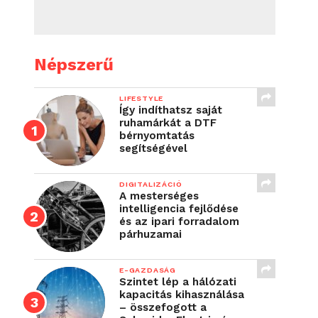
Népszerű
LIFESTYLE
Így indíthatsz saját
ruhamárkát a DTF
bérnyomtatás
segítségével
DIGITALIZÁCIÓ
A mesterséges
intelligencia fejlődése
és az ipari forradalom
párhuzamai
E-GAZDASÁG
Szintet lép a hálózati
kapacitás kihasználása
– összefogott a