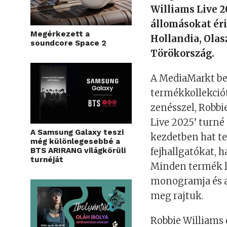
Williams Live 
állomásokat éri
Megérkezett a
Hollandia, Olas
soundcore Space 2
Törökország.
A MediaMarkt bej
termékkollekciót
zenésszel, Robbie
Live 2025’ turné
A Samsung Galaxy teszi
kezdetben hat te
még különlegesebbé a
BTS ARIRANG világkörüli
fejhallgatókat, 
turnéját
Minden termék le
monogramja és al
meg rajtuk.
Robbie Williams