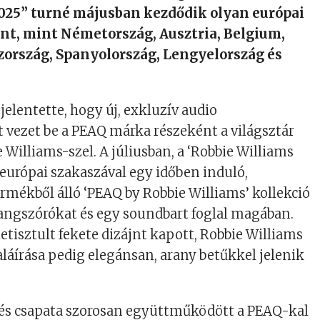
2025” turné májusban kezdődik olyan európai
nt, mint Németország, Ausztria, Belgium,
zország, Spanyolország, Lengyelország és
elentette, hogy új, exkluzív audio
 vezet be a PEAQ márka részeként a világsztár
 Williams-szel. A júliusban, a ‘Robbie Williams
 európai szakaszával egy időben induló,
rmékből álló ‘PEAQ by Robbie Williams’ kollekció
hangszórókat és egy soundbart foglal magában.
tisztult fekete dizájnt kapott, Robbie Williams
áírása pedig elegánsan, arany betűkkel jelenik
 és csapata szorosan együttműködött a PEAQ-kal