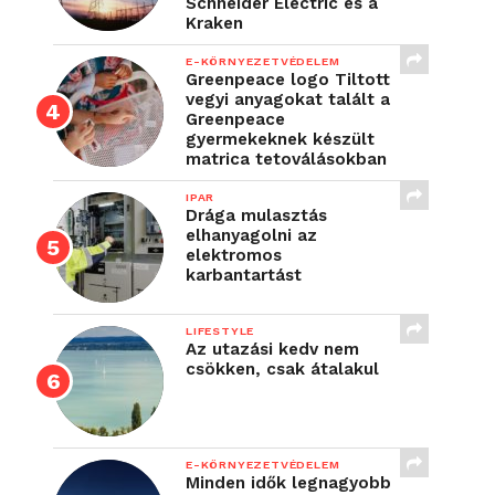
Schneider Electric és a
Kraken
E-KÖRNYEZETVÉDELEM
Greenpeace logo Tiltott
vegyi anyagokat talált a
Greenpeace
gyermekeknek készült
matrica tetoválásokban
IPAR
Drága mulasztás
elhanyagolni az
elektromos
karbantartást
LIFESTYLE
Az utazási kedv nem
csökken, csak átalakul
E-KÖRNYEZETVÉDELEM
Minden idők legnagyobb