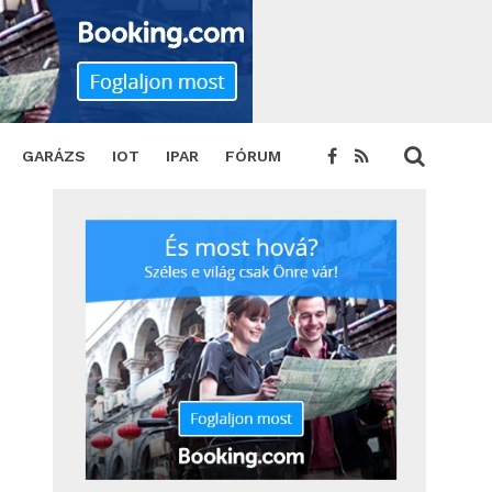
 és Robbie Williams
SHARE
TWEET
GARÁZS
IOT
IPAR
FÓRUM