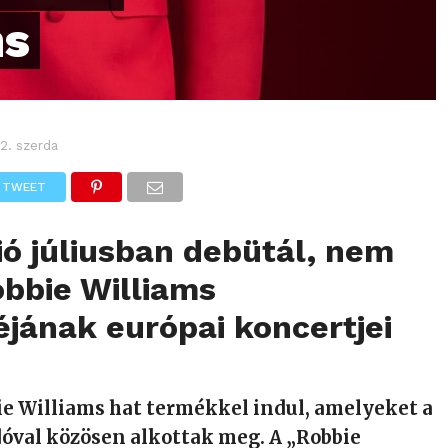
ms
 2. szerda
TWEET
ió júliusban debütál, nem
bbie Williams
éjának európai koncertjei
ie Williams hat termékkel indul, amelyeket a
dóval közösen alkottak meg. A „Robbie