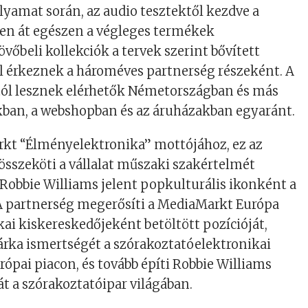
folyamat során, az audio tesztektől kezdve a
ken át egészen a végleges termékek
jövőbeli kollekciók a tervek szerint bővített
l érkeznek a hároméves partnerség részeként. A
tól lesznek elérhetők Németországban és más
kban, a webshopban és az áruházakban egyaránt.
kt “Élményelektronika” mottójához, ez az
sszeköti a vállalat műszaki szakértelmét
Robbie Williams jelent popkulturális ikonként a
 A partnerség megerősíti a MediaMarkt Európa
kai kiskereskedőjeként betöltött pozícióját,
rka ismertségét a szórakoztatóelektronikai
rópai piacon, és tovább építi Robbie Williams
t a szórakoztatóipar világában.