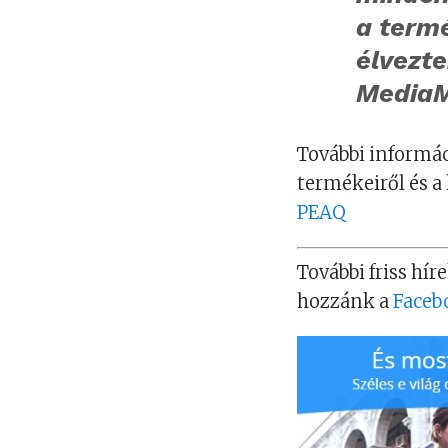
a term
élvezt
MediaM
További informác
termékeiről és a 
PEAQ
További friss híre
hozzánk a
Faceb