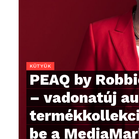
KÜTYÜK
PEAQ by Robbi
– vadonatúj au
termékkollekc
be a MediaMar