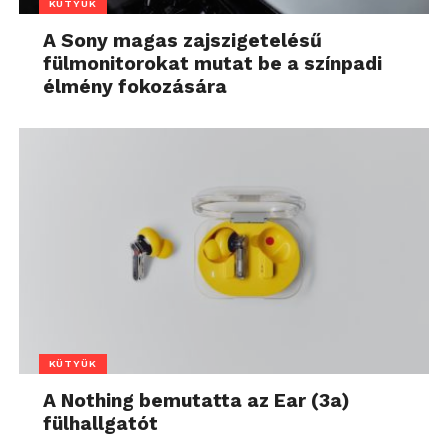
KÜTYÜK
A Sony magas zajszigetelésű
fülmonitorokat mutat be a színpadi
élmény fokozására
KÜTYÜK
A Nothing bemutatta az Ear (3a)
fülhallgatót