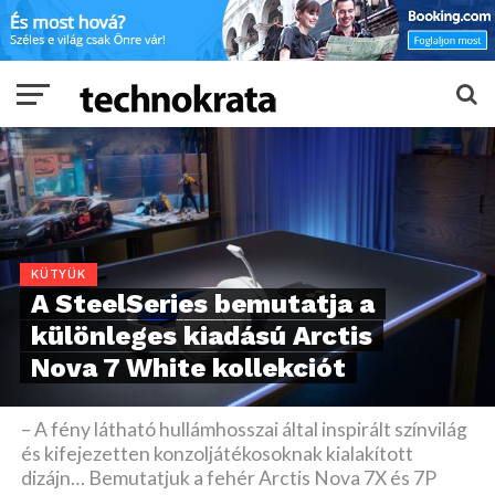
KÜTYÜK
A SteelSeries bemutatja a
különleges kiadású Arctis
Nova 7 White kollekciót
– A fény látható hullámhosszai által inspirált színvilág
és kifejezetten konzoljátékosoknak kialakított
dizájn… Bemutatjuk a fehér Arctis Nova 7X és 7P