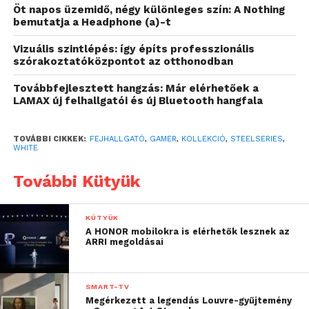
A vezeték nélküli szabadságnak és a szimultán
Öt napos üzemidő, négy különleges szín: A Nothing
hangzásnak köszönhetően a játékosok egyszerre két
bemutatja a Headphone (a)-t
hangfolyamot hallgathatnak 2,4 GHz-en és Bluetooth-on,
Vizuális szintlépés: így építs professzionális
így egyszerűen válthatnak PC, Mac, PlayStation és
szórakoztatóközpontot az otthonodban
Switch között USB-C segítségével. A kommunikáció
Továbbfejlesztett hangzás: Már elérhetőek a
kulcsfontosságú, az új, mesterséges intelligencia által
LAMAX új felhallgatói és új Bluetooth hangfala
vezérelt 2. generációs ClearCast zajszűrés pedig
kristálytiszta kommunikációt biztosít a gamereknek. A
TOVÁBBI CIKKEK:
FEJHALLGATÓ
,
GAMER
,
KOLLEKCIÓ
,
STEELSERIES
,
kétirányú mikrofon ugyanazt a technológiát használja,
WHITE
amelyet a Formula–1-es csapatok. A Sonar Software-rel
párosítva elnémítja a háttérzajt és a zavaró tényezőket,
További Kütyük
kiszűrve a billentyűleütések és gombnyomások hangját a
gamer és csapata közötti kommunikációból. Ezenkívül a
KÜTYÜK
mikrofon is újra lett gondolva egy egyedi kialakítással,
A HONOR mobilokra is elérhetők lesznek az
ARRI megoldásai
amely visszahúzott állapotban teljesen beleilleszkedik a
fülkagylóba menet közben.
SMART-TV
Kiemelt tulajdonságok:
Megérkezett a legendás Louvre-gyűjtemény