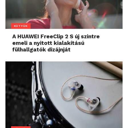
KÜTYÜK
A HUAWEI FreeClip 2 S új szintre
emeli a nyitott kialakítású
fülhallgatók dizájnját