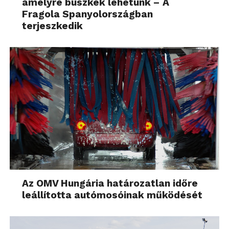
amelyre büszkék lehetünk – A
Fragola Spanyolországban
terjeszkedik
Az OMV Hungária határozatlan időre
leállította autómosóinak működését