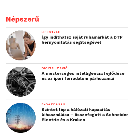
Népszerű
LIFESTYLE
Így indíthatsz saját ruhamárkát a DTF
bérnyomtatás segítségével
DIGITALIZÁCIÓ
A mesterséges intelligencia fejlődése
és az ipari forradalom párhuzamai
E-GAZDASÁG
Szintet lép a hálózati kapacitás
kihasználása – összefogott a Schneider
Electric és a Kraken