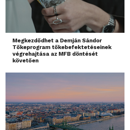
Megkezdődhet a Demján Sándor
Tőkeprogram tőkebefektetéseinek
végrehajtása az MFB döntését
követően