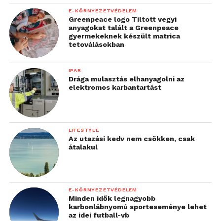
E-KÖRNYEZETVÉDELEM
Greenpeace logo Tiltott vegyi
anyagokat talált a Greenpeace
gyermekeknek készült matrica
tetoválásokban
IPAR
Drága mulasztás elhanyagolni az
elektromos karbantartást
LIFESTYLE
Az utazási kedv nem csökken, csak
átalakul
E-KÖRNYEZETVÉDELEM
Minden idők legnagyobb
karbonlábnyomú sporteseménye lehet
az idei futball-vb