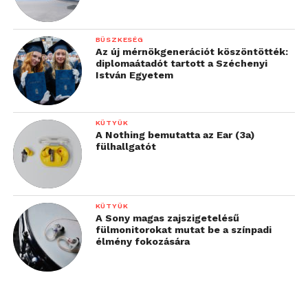
BÜSZKESÉG
Az új mérnökgenerációt köszöntötték:
diplomaátadót tartott a Széchenyi
István Egyetem
KÜTYÜK
A Nothing bemutatta az Ear (3a)
fülhallgatót
KÜTYÜK
A Sony magas zajszigetelésű
fülmonitorokat mutat be a színpadi
élmény fokozására