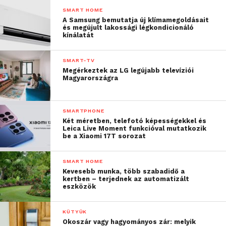
légáteresztő AirWeave Memory Foam
SMART HOME
párnákat biztosít a maratoni
A Samsung bemutatja új klímamegoldásait
játékmenetekhez bármilyen platformon. Az
és megújult lakossági légkondicionáló
kínálatát
eredeti SteelSeries Arctis 7 volt minden idők
legtöbbet díjazott headsetje… Üdvözlünk a
SMART-TV
gaming hangzás jövőjében!
(Elérhető
Megérkeztek az LG legújabb televíziói
PlayStation- és Xbox-specifikus
Magyarországra
kivitelekben.)
Testreszabhatóság:
SMARTPHONE
Két méretben, telefotó képességekkel és
Leica Live Moment funkcióval mutatkozik
Nova Booster csomagok (fedlap +
be a Xiaomi 17T sorozat
fejpánt)
– A testreszabhatóság
kulcsfontosságú. Igazítsd stílusodhoz,
SMART HOME
Kevesebb munka, több szabadidő a
hangulatodhoz vagy a nap során viselt
kertben – terjednek az automatizált
ruhádhoz, és szabd személyre a Nova 7
eszközök
vezeték nélküli fejhallgatót fém fedlapokkal
és egy hozzáillő fejpánttal! Válassz a Lilac,
KÜTYÜK
Okoszár vagy hagyományos zár: melyik
Mint, Red és Rose Quartz színek közül!