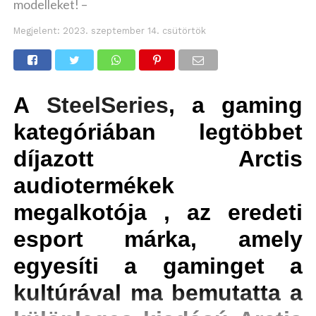
modelleket! –
Megjelent:
2023. szeptember 14. csütörtök
A
SteelSeries
, a gaming
kategóriában legtöbbet
díjazott Arctis
audiotermékek
megalkotója , az eredeti
esport márka, amely
egyesíti a gaminget a
kultúrával ma bemutatta a