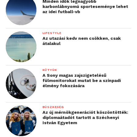
Minden idők legnagyobb
karbonlábnyomú sporteseménye lehet
az idei futball-vb
LIFESTYLE
Az utazási kedv nem csökken, csak
átalakul
KÜTYÜK
A Sony magas zajszigetelésű
fülmonitorokat mutat be a színpadi
élmény fokozására
BÜSZKESÉG
Az új mérnökgenerációt köszöntötték:
diplomaátadót tartott a Széchenyi
István Egyetem