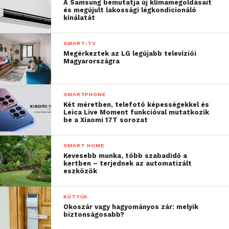
A Samsung bemutatja új klímamegoldásait
és megújult lakossági légkondicionáló
kínálatát
SMART-TV
Megérkeztek az LG legújabb televíziói
Magyarországra
Az első előrendeléseket már ki is küldték állítólag,
SMARTPHONE
úgyhogy a következő körre még várni kell egy kicsit,
Két méretben, telefotó képességekkel és
de jövő év elején már simán lehet belőle vásárolni,
Leica Live Moment funkcióval mutatkozik
be a Xiaomi 17T sorozat
kb. 75-80 ezer forintnak megfelelő dollárért. Nem
egy olcsó mulatság, de lássuk be, iszonyatosan
SMART HOME
megéri, ha folyamatosan nemzetközi körökben
Kevesebb munka, több szabadidő a
mozog az ember!
kertben – terjednek az automatizált
eszközök
KÜTYÜK
Okoszár vagy hagyományos zár: melyik
biztonságosabb?