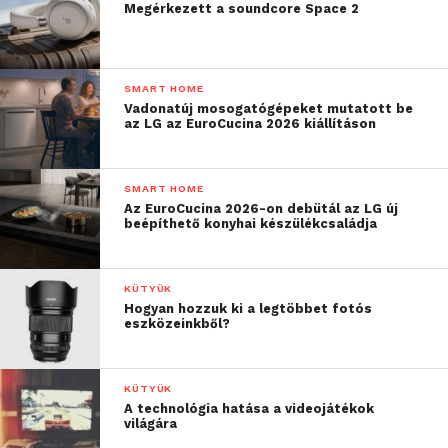
Megérkezett a soundcore Space 2
SMART HOME
Vadonatúj mosogatógépeket mutatott be
az LG az EuroCucina 2026 kiállításon
SMART HOME
Az EuroCucina 2026-on debütál az LG új
beépíthető konyhai készülékcsaládja
KÜTYÜK
Hogyan hozzuk ki a legtöbbet fotós
eszközeinkből?
KÜTYÜK
A technológia hatása a videojátékok
világára