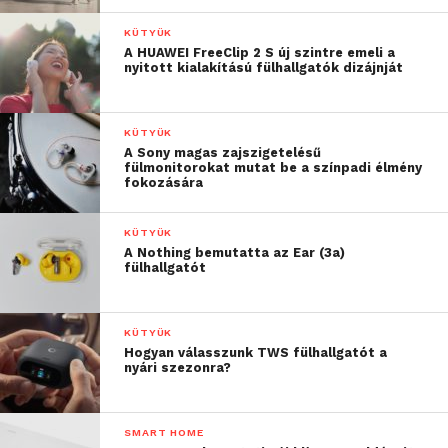
KÜTYÜK
A HUAWEI FreeClip 2 S új szintre emeli a
nyitott kialakítású fülhallgatók dizájnját
KÜTYÜK
A Sony magas zajszigetelésű
fülmonitorokat mutat be a színpadi élmény
fokozására
KÜTYÜK
A Nothing bemutatta az Ear (3a)
fülhallgatót
KÜTYÜK
Hogyan válasszunk TWS fülhallgatót a
nyári szezonra?
SMART HOME