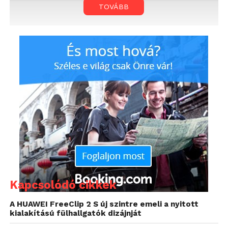
TOVÁBB
Kapcsolódó cikkek
A HUAWEI FreeClip 2 S új szintre emeli a nyitott
kialakítású fülhallgatók dizájnját