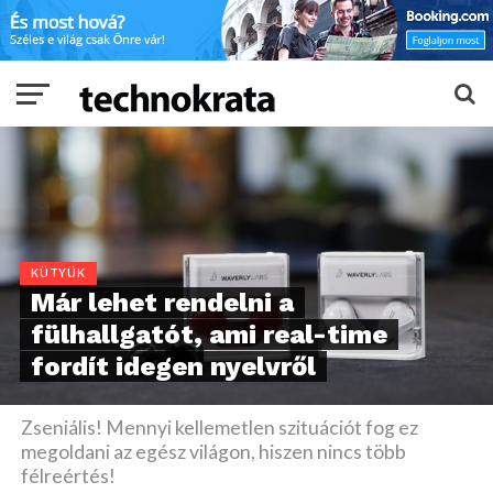
KÜTYÜK
Már lehet rendelni a
fülhallgatót, ami real-time
fordít idegen nyelvről
Zseniális! Mennyi kellemetlen szituációt fog ez
megoldani az egész világon, hiszen nincs több
félreértés!