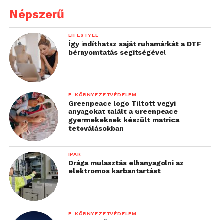
Népszerű
LIFESTYLE
Így indíthatsz saját ruhamárkát a DTF
bérnyomtatás segítségével
E-KÖRNYEZETVÉDELEM
Greenpeace logo Tiltott vegyi
anyagokat talált a Greenpeace
gyermekeknek készült matrica
tetoválásokban
IPAR
Drága mulasztás elhanyagolni az
elektromos karbantartást
E-KÖRNYEZETVÉDELEM