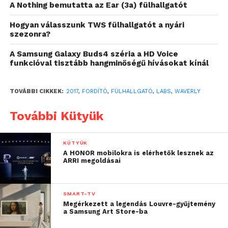
A Nothing bemutatta az Ear (3a) fülhallgatót
A Pilot névre hallgató kis eszköz hasonlóan néz ki,
Hogyan válasszunk TWS fülhallgatót a nyári
mint az Apple féle vezeték nélküli kis füles, viszont
szezonra?
annál sokkalta többet tud. Párban lehet kapni a
A Samsung Galaxy Buds4 széria a HD Voice
fülhallgatókat, viszont itt az egyiket kell csak a saját
funkcióval tisztább hangminőségű hívásokat kínál
fülünkbe dugni, a másikat pedig annak a
hallójáratába, akivel beszélgetni szeretnénk. Eztán
TOVÁBBI CIKKEK:
2017
,
FORDÍTÓ
,
FÜLHALLGATÓ
,
LABS
,
WAVERLY
kezdődhet is a beszélgetés, teljesen korlátok nélkül,
hiszen szinte valós időben fordít a kütyü! – írja a
További Kütyük
HVG
Magát a munkát a telefonunkon lévő alkalmazás
KÜTYÜK
A HONOR mobilokra is elérhetők lesznek az
fogja elvégezni, amihez Bluetooth-al csatlakozik
ARRI megoldásai
szokás szerint. Folyamatosan készülnek és
frissülnek a nyelvi csomagok egyelőre ezeket a
nyelveket ismeri: angol, francia, német, olasz,
SMART-TV
Megérkezett a legendás Louvre-gyűjtemény
spanyol, portugál, arab, kínai (mandarin), görög,
a Samsung Art Store-ba
hindi, japán, koreai, lengyel, orosz és török