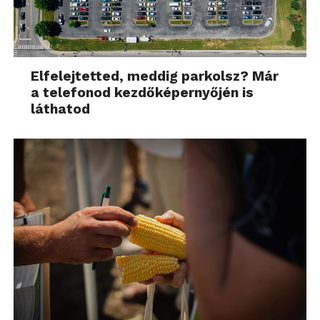
Elfelejtetted, meddig parkolsz? Már
a telefonod kezdőképernyőjén is
láthatod