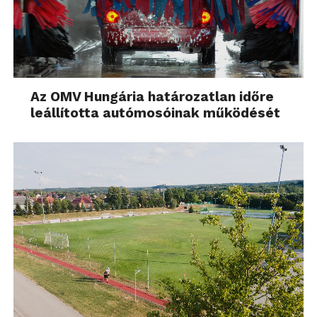
Az OMV Hungária határozatlan időre
leállította autómosóinak működését