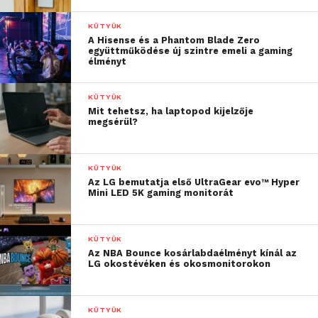
KÜTYÜK
A Hisense és a Phantom Blade Zero
együttműködése új szintre emeli a gaming
élményt
KÜTYÜK
Mit tehetsz, ha laptopod kijelzője
megsérül?
KÜTYÜK
Az LG bemutatja első UltraGear evo™ Hyper
Mini LED 5K gaming monitorát
KÜTYÜK
Az NBA Bounce kosárlabdaélményt kínál az
LG okostévéken és okosmonitorokon
KÜTYÜK