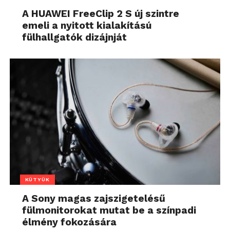
A HUAWEI FreeClip 2 S új szintre
emeli a nyitott kialakítású
fülhallgatók dizájnját
KÜTYÜK
A Sony magas zajszigetelésű
fülmonitorokat mutat be a színpadi
élmény fokozására