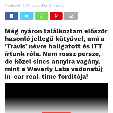
Megjelent:
2017. december 13. szerda
Még nyáron találkoztam először
hasonló jellegű kütyüvel, ami a
‘Travis’ névre hallgatott és
ITT
írtunk róla. Nem rossz persze,
de közel sincs annyira vagány,
mint a Waverly Labs vadonatúj
in-ear real-time fordítója!