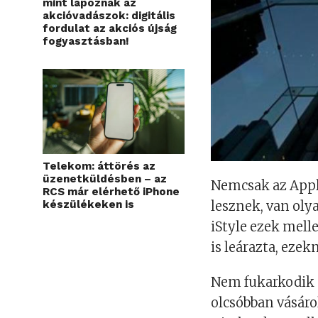
mint lapoznak az
akcióvadászok: digitális
fordulat az akciós újság
fogyasztásban!
Telekom: áttörés az
üzenetküldésben – az
Nemcsak az Apple
RCS már elérhető iPhone
készülékeken is
lesznek, van ol
iStyle ezek melle
is leárazta, eze
Nem fukarkodik a
olcsóbban vásáro