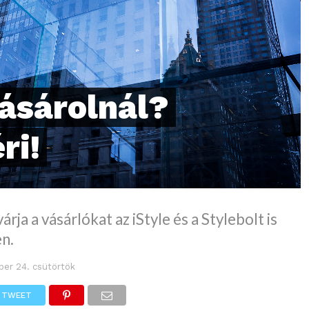
ásárolnál?
ri!
árja a vásárlókat az iStyle és a Stylebolt is
n.
ber 24. csütörtök
TWEET