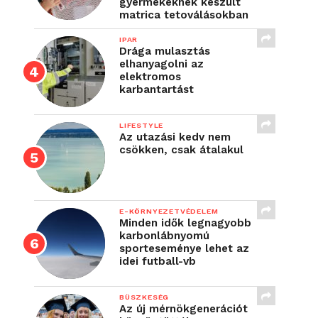
gyermekeknek készült
matrica tetoválásokban
IPAR
Drága mulasztás
elhanyagolni az
elektromos
karbantartást
LIFESTYLE
Az utazási kedv nem
csökken, csak átalakul
E-KÖRNYEZETVÉDELEM
Minden idők legnagyobb
karbonlábnyomú
sporteseménye lehet az
idei futball-vb
BÜSZKESÉG
Az új mérnökgenerációt