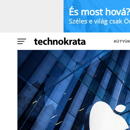
Apple kütyüt vásárolnál? Pénteken meg
KÜTYÜK