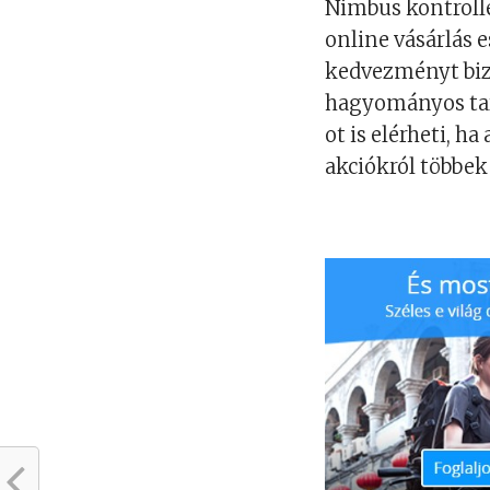
Nimbus kontrolle
online vásárlás 
kedvezményt biz
hagyományos tart
ot is elérheti, 
akciókról többek