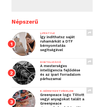
Népszerű
LIFESTYLE
Így indíthatsz saját
ruhamárkát a DTF
bérnyomtatás
segítségével
DIGITALIZÁCIÓ
A mesterséges
intelligencia fejlődése
és az ipari forradalom
párhuzamai
E-KÖRNYEZETVÉDELEM
Greenpeace logo Tiltott
vegyi anyagokat talált a
Greenpeace