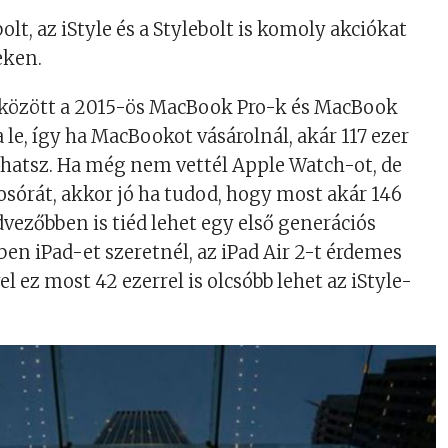
olt, az iStyle és a Stylebolt is komoly akciókat
eken.
között a 2015-ös MacBook Pro-k és MacBook
 le, így ha MacBookot vásárolnál, akár 117 ezer
olhatsz. Ha még nem vettél Apple Watch-ot, de
osórát, akkor jó ha tudod, hogy most akár 146
dvezőbben is tiéd lehet egy első generációs
n iPad-et szeretnél, az iPad Air 2-t érdemes
 ez most 42 ezerrel is olcsóbb lehet az iStyle-