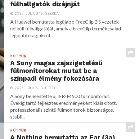
fülhallgatók dizájnját
2026. JÚLIUS 15. SZERDA
A Huawei bemutatta legújabb FreeClip 2 S vezeték
nélküli fülhallgatóját, amely a FreeClip termékcsalád
legújabb tagjaként...
KÜTYÜK
A Sony magas zajszigetelésű
fülmonitorokat mutat be a
színpadi élmény fokozására
2026. JÚLIUS 13. HÉTFŐ
A Sony bejelentette új IER-M500 fülmonitorait.
Évekig tartó fejlesztés eredményeként kialakított,
professzionális szintű fülmonitorok biztonságos,
stabil...
KÜTYÜK
A Nothing bemutatta az Ear (3a)