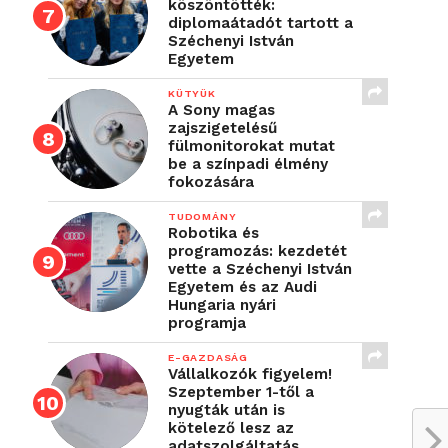
köszöntötték:
diplomaátadót tartott a
Széchenyi István
Egyetem
KÜTYÜK
A Sony magas
zajszigetelésű
fülmonitorokat mutat
be a színpadi élmény
fokozására
TUDOMÁNY
Robotika és
programozás: kezdetét
vette a Széchenyi István
Egyetem és az Audi
Hungaria nyári
programja
E-GAZDASÁG
Vállalkozók figyelem!
Szeptember 1-től a
nyugták után is
kötelező lesz az
adatszolgáltatás