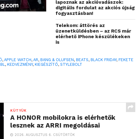
lapoznak az akcióvadászok:
digitális fordulat az akciós újság
fogyasztásban!
Telekom: áttörés az
üzenetküldésben – az RCS már
elérhető iPhone készülékeken
is
Ó
,
APPLE WATCH
,
AR
,
BANG & OLUFSEN
,
BEATS
,
BLACK FRIDAY
,
FEKETE
JBL
,
KEDVEZMÉNY
,
KIEGÉSZÍTŐ
,
STYLEBOLT
KÜTYÜK
A HONOR mobilokra is elérhetők
lesznek az ARRI megoldásai
2026. AUGUSZTUS 6. CSÜTÖRTÖK