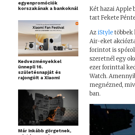
egyenpromóciók
Két hazai Apple b
korszakának a bankoknál
tart Fekete Pént
Az
iStyle
többek 
Air-eket akciózta
forintot is spór
szeretnél egy ok
Kedvezményekkel
ezer forinttal ke
ünnepli 16.
születésnapját és
Watch. Amennyibe
rajongóit a Xiaomi
megnézned, mivel
ban.
Már inkább görgetnek,