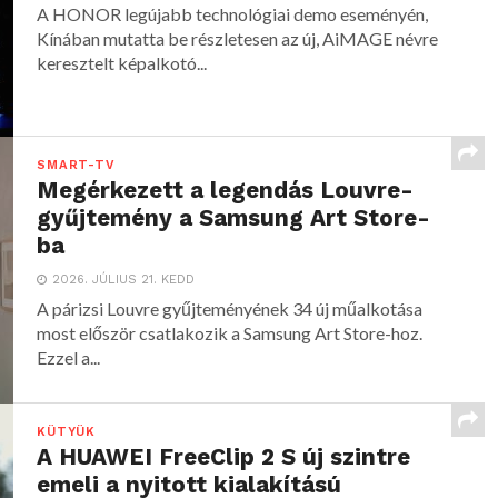
A HONOR legújabb technológiai demo eseményén,
Kínában mutatta be részletesen az új, AiMAGE névre
keresztelt képalkotó...
SMART-TV
Megérkezett a legendás Louvre-
gyűjtemény a Samsung Art Store-
ba
2026. JÚLIUS 21. KEDD
A párizsi Louvre gyűjteményének 34 új műalkotása
most először csatlakozik a Samsung Art Store-hoz.
Ezzel a...
KÜTYÜK
A HUAWEI FreeClip 2 S új szintre
emeli a nyitott kialakítású