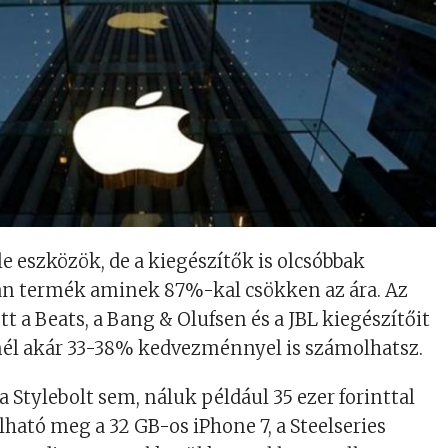
 eszközök, de a kiegészítők is olcsóbbak
yan termék aminek 87%-kal csökken az ára. Az
tt a Beats, a Bang & Olufsen és a JBL kiegészítőit
knél akár 33-38% kedvezménnyel is számolhatsz.
 Stylebolt sem, náluk például 35 ezer forinttal
lható meg a 32 GB-os iPhone 7, a Steelseries