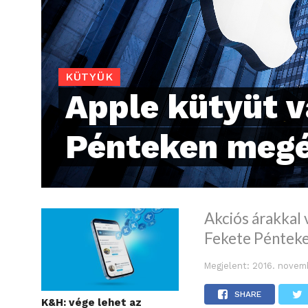
KÜTYÜK
Apple kütyüt v
Pénteken megé
Akciós árakkal v
Fekete Pénteke
Megjelent:
2016. novem
SHARE
K&H: vége lehet az