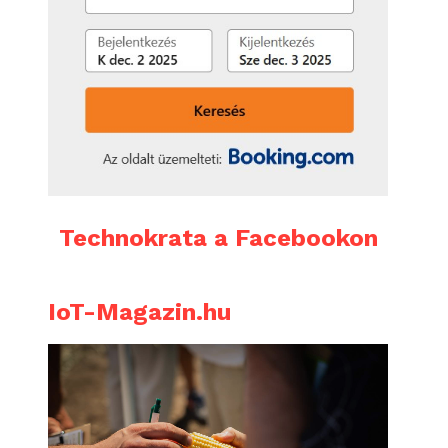
Technokrata a Facebookon
IoT-Magazin.hu