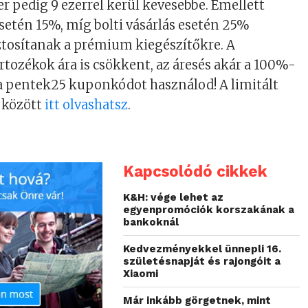
r pedig 9 ezerrel kerül kevesebbe. Emellett
esetén 15%, míg bolti vásárlás esetén 25%
tosítanak a prémium kiegészítőkre. A
ozékok ára is csökkent, az áresés akár a 100%-
ha a pentek25 kuponkódot használod! A limitált
 között
itt olvashatsz
.
Kapcsolódó cikkek
K&H: vége lehet az
egyenpromóciók korszakának a
bankoknál
Kedvezményekkel ünnepli 16.
születésnapját és rajongóit a
Xiaomi
Már inkább görgetnek, mint