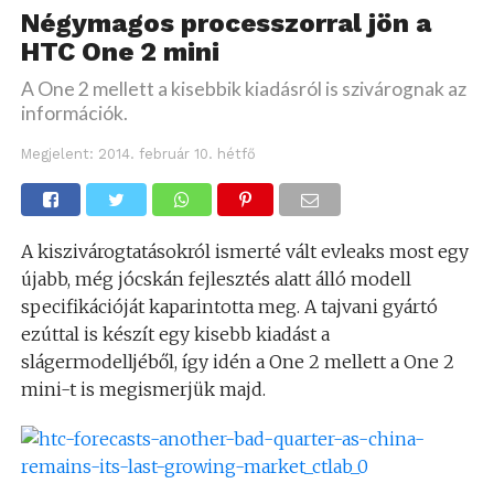
Négymagos processzorral jön a
HTC One 2 mini
A One 2 mellett a kisebbik kiadásról is szivárognak az
információk.
Megjelent:
2014. február 10. hétfő
A kiszivárogtatásokról ismerté vált evleaks most egy
újabb, még jócskán fejlesztés alatt álló modell
specifikációját kaparintotta meg. A tajvani gyártó
ezúttal is készít egy kisebb kiadást a
slágermodelljéből, így idén a One 2 mellett a One 2
mini-t is megismerjük majd.