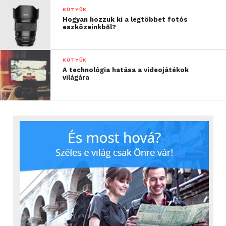
KÜTYÜK
Hogyan hozzuk ki a legtöbbet fotós
eszközeinkből?
KÜTYÜK
A technológia hatása a videojátékok
világára