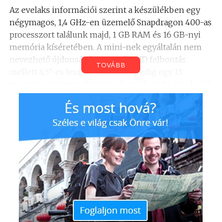
Az evelaks információi szerint a készülékben egy
négymagos, 1,4 GHz-en üzemelő Snapdragon 400-as
processzort találunk majd, 1 GB RAM és 16 GB-nyi
memória kíséretében. A mini-nek egyáltalán nem
nevezhető újdonság képernyője HD felbontás
TOVÁBB
mellett 4,5″-es lesz, a hátoldalon pedig egy 13
megapixeles kamerát találunk majd. Az Android 4.4.2
KitKat-tel és Sense 6 felülettel érkező modell
bemutatójának időpontjáról egyelőre nincs
információ.