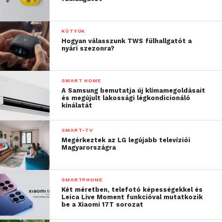
KÜTYÜK
Hogyan válasszunk TWS fülhallgatót a
nyári szezonra?
SMART HOME
A Samsung bemutatja új klímamegoldásait
és megújult lakossági légkondicionáló
kínálatát
SMART-TV
Megérkeztek az LG legújabb televíziói
Magyarországra
SMARTPHONE
Két méretben, telefotó képességekkel és
Leica Live Moment funkcióval mutatkozik
be a Xiaomi 17T sorozat