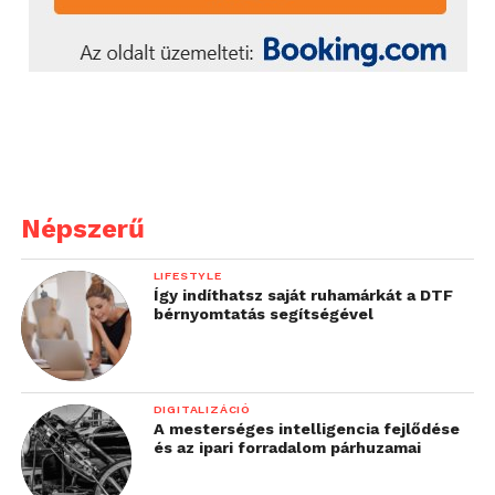
Népszerű
LIFESTYLE
Így indíthatsz saját ruhamárkát a DTF
bérnyomtatás segítségével
DIGITALIZÁCIÓ
A mesterséges intelligencia fejlődése
és az ipari forradalom párhuzamai