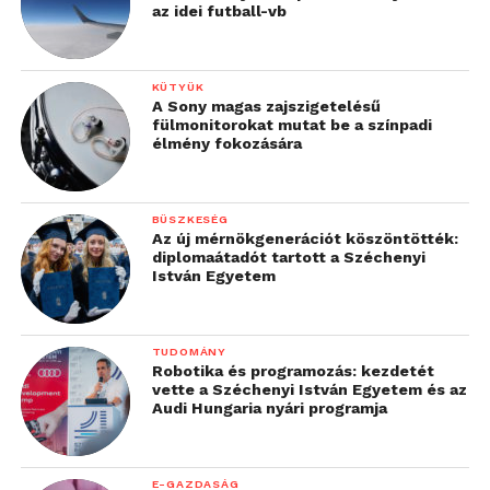
az idei futball-vb
KÜTYÜK
A Sony magas zajszigetelésű
fülmonitorokat mutat be a színpadi
élmény fokozására
BÜSZKESÉG
Az új mérnökgenerációt köszöntötték:
diplomaátadót tartott a Széchenyi
István Egyetem
TUDOMÁNY
Robotika és programozás: kezdetét
vette a Széchenyi István Egyetem és az
Audi Hungaria nyári programja
E-GAZDASÁG