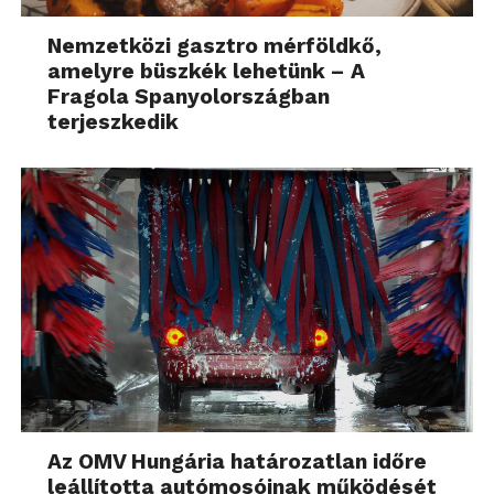
Nemzetközi gasztro mérföldkő,
amelyre büszkék lehetünk – A
Fragola Spanyolországban
terjeszkedik
Az OMV Hungária határozatlan időre
leállította autómosóinak működését