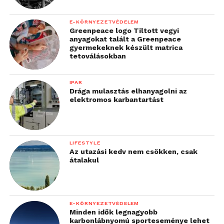
E-KÖRNYEZETVÉDELEM
Greenpeace logo Tiltott vegyi
anyagokat talált a Greenpeace
gyermekeknek készült matrica
tetoválásokban
IPAR
Drága mulasztás elhanyagolni az
elektromos karbantartást
LIFESTYLE
Az utazási kedv nem csökken, csak
átalakul
E-KÖRNYEZETVÉDELEM
Minden idők legnagyobb
karbonlábnyomú sporteseménye lehet