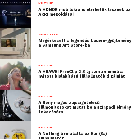
KÜTYÜK
A HONOR mobilokra is elérhetők lesznek az
ARRI megoldásai
SMART-TV
Megérkezett a legendás Louvre-gyűjtemény
a Samsung Art Store-ba
KÜTYÜK
A HUAWEI FreeClip 2 S új szintre emeli a
nyitott kialakítású fülhallgatók dizájnját
KÜTYÜK
A Sony magas zajszigetelésű
fülmonitorokat mutat be a színpadi élmény
fokozására
KÜTYÜK
A Nothing bemutatta az Ear (3a)
fülhallgatót