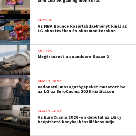
Mini LED 5K gaming monitorát
KÜTYÜK
Az NBA Bounce kosárlabdaélményt kínál az
LG okostévéken és okosmonitorokon
KÜTYÜK
Megérkezett a soundcore Space 2
SMART HOME
Vadonatúj mosogatógépeket mutatott be
az LG az EuroCucina 2026 kiállításon
SMART HOME
Az EuroCucina 2026-on debütál az LG új
beépíthető konyhai készülékcsaládja