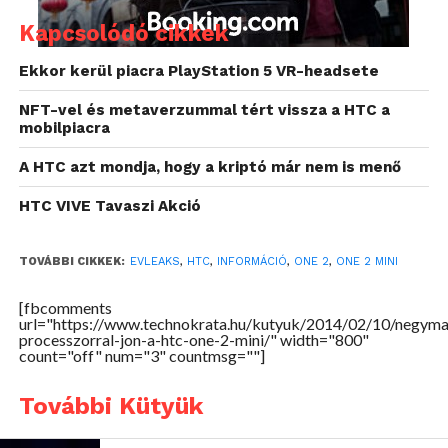
Kapcsolódó cikkek
Ekkor kerül piacra PlayStation 5 VR-headsete
NFT-vel és metaverzummal tért vissza a HTC a
mobilpiacra
A HTC azt mondja, hogy a kriptó már nem is menő
HTC VIVE Tavaszi Akció
TOVÁBBI CIKKEK:
EVLEAKS
,
HTC
,
INFORMÁCIÓ
,
ONE 2
,
ONE 2 MINI
[fbcomments
url="https://www.technokrata.hu/kutyuk/2014/02/10/negym
processzorral-jon-a-htc-one-2-mini/" width="800"
count="off" num="3" countmsg=""]
További Kütyük