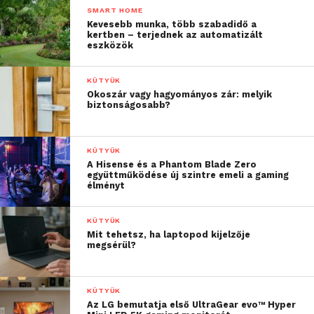
SMART HOME
Kevesebb munka, több szabadidő a
kertben – terjednek az automatizált
eszközök
KÜTYÜK
Okoszár vagy hagyományos zár: melyik
biztonságosabb?
KÜTYÜK
A Hisense és a Phantom Blade Zero
együttműködése új szintre emeli a gaming
élményt
KÜTYÜK
Mit tehetsz, ha laptopod kijelzője
megsérül?
KÜTYÜK
Az LG bemutatja első UltraGear evo™ Hyper