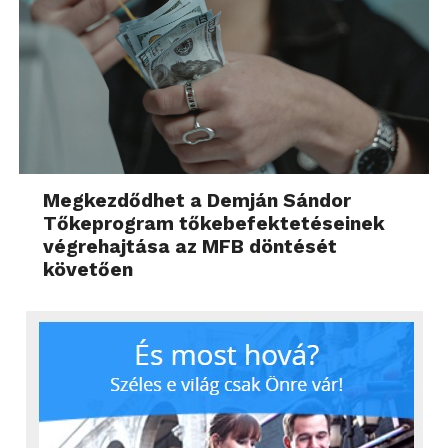
Megkezdődhet a Demján Sándor
Tőkeprogram tőkebefektetéseinek
végrehajtása az MFB döntését
követően