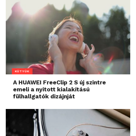
KÜTYÜK
A HUAWEI FreeClip 2 S új szintre
emeli a nyitott kialakítású
fülhallgatók dizájnját