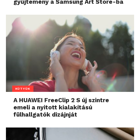
gyűjtemény a Samsung Art Store-ba
KÜTYÜK
A HUAWEI FreeClip 2 S új szintre
emeli a nyitott kialakítású
fülhallgatók dizájnját