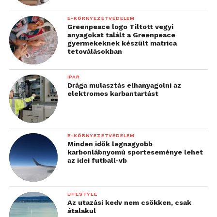
E-KÖRNYEZETVÉDELEM
Greenpeace logo Tiltott vegyi
anyagokat talált a Greenpeace
gyermekeknek készült matrica
tetoválásokban
IPAR
Drága mulasztás elhanyagolni az
elektromos karbantartást
E-KÖRNYEZETVÉDELEM
Minden idők legnagyobb
karbonlábnyomú sporteseménye lehet
az idei futball-vb
LIFESTYLE
Az utazási kedv nem csökken, csak
átalakul