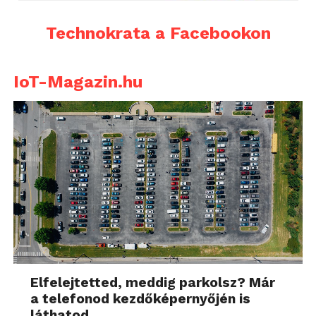
Technokrata a Facebookon
IoT-Magazin.hu
Elfelejtetted, meddig parkolsz? Már
a telefonod kezdőképernyőjén is
láthatod