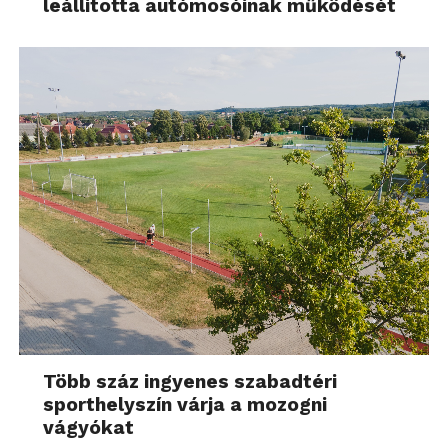
leállította autómosóinak működését
Több száz ingyenes szabadtéri
sporthelyszín várja a mozogni
vágyókat