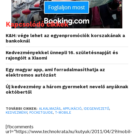
A PocketGuide kiemelkedő közösségi funkciókkal
rendelkezik: amellett, hogy a felhasználók a
Facebook Connect segítségével profilt tudnak
Kapcsolódó cikkek
létrehozni, az alkalmazás az útközben mobillal
K&H: vége lehet az egyenpromóciók korszakának a
készített fotókból és videókból, a feljegyzésekből és
bankoknál
a GPS-szel rögzített útvonal Google Earth 3D
modelljéből automatikusan videós útinaplót készít,
Kedvezményekkel ünnepli 16. születésnapját és
rajongóit a Xiaomi
amelyet a felhasználók azonnal megoszthatnak
Facebook-os ismerőseikkel vagy a teljes
Egy magyar app, ami forradalmasíthatja az
PocketGuide közösséggel. A Live Feed funkció
elektromos autózást
segítségével betekintést nyerhetnek abba, mi
Új kedvezmény a három gyermeket nevelő anyáknak
történik aktuálisan az adott városban, illetve hogy a
októbertől
barátaik korábban mit csináltak az adott helyen. A
bevált éttermek, kávéházak értékelését szintén meg
TOVÁBBI CIKKEK:
ALKALMAZÁS
,
APPLIKÁCIÓ
,
IDEGENVEZETŐ
,
tudják osztani ismerőseikkel.
KEDVEZMÉNY
,
POCKETGUIDE
,
T-MOBILE
Az alkalmazás ügyfélfelülete magyar nyelvű, de a
[fbcomments
url="https://www.technokrata.hu/kutyuk/2011/04/29/mobil-
kínálatban szerepelnek angol nyelvű útikalauzok is.