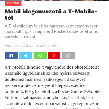
KÜTYÜK
Mobil idegenvezető a T-Mobile-
tól
A T-Mobile ügyfelek hamarosan kedvezményesen
kipróbálhatják a népszerű PocketGuide telefonos
városkalauzokat.
Megjelent:
2011. április 29. péntek
A T-Mobile iPhone-t vagy androidos okostelefont
használó ügyfeleinek az idei nyárra tervezett
üdüléshez már nem szükséges útikönyvet
beszerezniük, sem egyéni idegenvezetőre
költeniük. Elég, ha letöltik a PocketGuide T-Mobile
Edition alkalmazást, amelyből kiválaszthatják a
számukra érdekes európai várost vagy régiót, azon