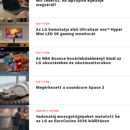
Mit tehetsz, ha laptopod kijelzője
megsérül?
KÜTYÜK
Az LG bemutatja első UltraGear evo™ Hyper
Mini LED 5K gaming monitorát
KÜTYÜK
Az NBA Bounce kosárlabdaélményt kínál az
LG okostévéken és okosmonitorokon
KÜTYÜK
Megérkezett a soundcore Space 2
SMART HOME
Vadonatúj mosogatógépeket mutatott be
az LG az EuroCucina 2026 kiállításon