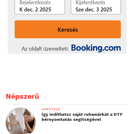
Népszerű
LIFESTYLE
Így indíthatsz saját ruhamárkát a DTF
bérnyomtatás segítségével