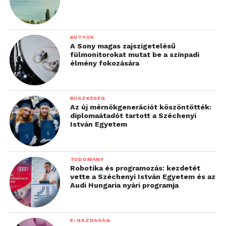
KÜTYÜK
A Sony magas zajszigetelésű
fülmonitorokat mutat be a színpadi
élmény fokozására
BÜSZKESÉG
Az új mérnökgenerációt köszöntötték:
diplomaátadót tartott a Széchenyi
István Egyetem
TUDOMÁNY
Robotika és programozás: kezdetét
vette a Széchenyi István Egyetem és az
Audi Hungaria nyári programja
E-GAZDASÁG