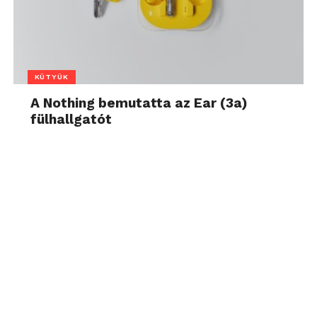
KÜTYÜK
A Nothing bemutatta az Ear (3a)
fülhallgatót