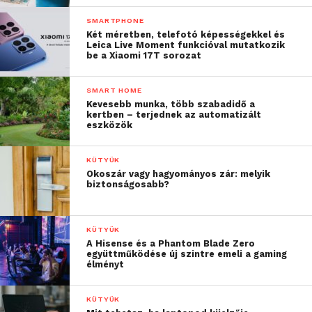
A további részletek és feltételek a T-Mobile
SMARTPHONE
holnapján lesznek olvashatók május folyamán.
Két méretben, telefotó képességekkel és
Leica Live Moment funkcióval mutatkozik
be a Xiaomi 17T sorozat
SMART HOME
Kevesebb munka, több szabadidő a
kertben – terjednek az automatizált
eszközök
KÜTYÜK
Okoszár vagy hagyományos zár: melyik
biztonságosabb?
KÜTYÜK
A Hisense és a Phantom Blade Zero
együttműködése új szintre emeli a gaming
élményt
KÜTYÜK