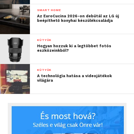
SMART HOME
Az EuroCucina 2026-on debütál az LG új
beépíthető konyhai készülékcsaládja
KÜTYÜK
Hogyan hozzuk ki a legtöbbet fotós
eszközeinkből?
KÜTYÜK
A technológia hatása a videojátékok
világára