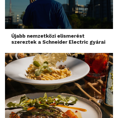
Újabb nemzetközi elismerést
szereztek a Schneider Electric gyárai