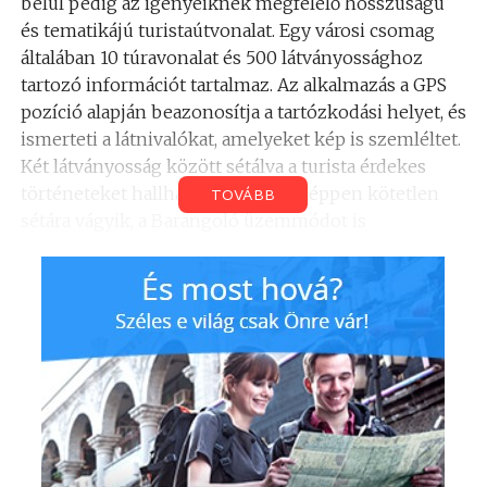
belül pedig az igényeiknek megfelelő hosszúságú
és tematikájú turistaútvonalat. Egy városi csomag
általában 10 túravonalat és 500 látványossághoz
tartozó információt tartalmaz. Az alkalmazás a GPS
pozíció alapján beazonosítja a tartózkodási helyet, és
ismerteti a látnivalókat, amelyeket kép is szemléltet.
Két látványosság között sétálva a turista érdekes
történeteket hallhat a városról. Ha éppen kötetlen
TOVÁBB
sétára vágyik, a Barangoló üzemmódot is
választhatja, és a PocketGuide megmutatja a
közelében lévő látnivalókat, sőt, a környéken
található szolgáltatókat: éttermeket, kávézókat és
egyéb érdekes pontokat is. Elegendő otthon vagy a
szállodában letölteni az alkalmazást, és városnézés
közben már nincs szükség internetkapcsolatra,
mert a legtöbb információ a telefon memóriájában
tárolódik (tematikus túrák, látványosságok, pontok,
programok).