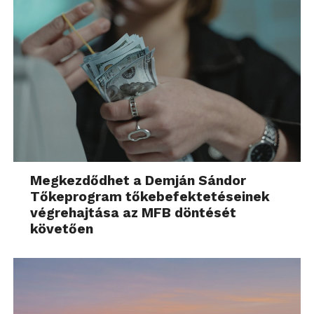
Megkezdődhet a Demján Sándor
Tőkeprogram tőkebefektetéseinek
végrehajtása az MFB döntését
követően