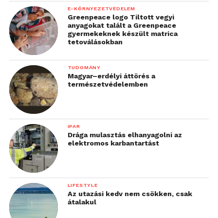
E-KÖRNYEZETVÉDELEM
Greenpeace logo Tiltott vegyi
anyagokat talált a Greenpeace
gyermekeknek készült matrica
tetoválásokban
TUDOMÁNY
Magyar–erdélyi áttörés a
természetvédelemben
IPAR
Drága mulasztás elhanyagolni az
elektromos karbantartást
LIFESTYLE
Az utazási kedv nem csökken, csak
átalakul