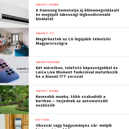
igénybe vehetnek az emberek?
SMART HOME
A Samsung bemutatja új klímamegoldásait
és megújult lakossági légkondicionáló
Philipp Helga: Szerintem simán. Én ezért is
kínálatát
foglalkoztam vele, továbbá mert rengeteg lehetőség
van még benne. Például a csoportos játékot
SMART-TV
közösségi oldalakkal lehetne összekapcsolni, hogy
Megérkeztek az LG legújabb televíziói
Magyarországra
ezáltal még izgalmasabbá tegyük. A pályázatba
persze minden részletet nem tudtunk belevenni, de
még bőségesen lehetne ezt fejleszteni.
SMARTPHONE
Két méretben, telefotó képességekkel és
Meséljetek még egy kicsit magatokról! Ha jól tudom,
Leica Live Moment funkcióval mutatkozik
be a Xiaomi 17T sorozat
Laci foglalkozott már különböző fejlesztésekkel. Miket
készítettél eddig?
SMART HOME
Kevesebb munka, több szabadidő a
Blázovics László: A nyáron kezdtem el mobilra
kertben – terjednek az automatizált
eszközök
fejleszteni Symbianban, aztán az ősszel az
egyetemen bekerültem egy projektbe, amivel az
KÜTYÜK
időközben a Nokia által megvásárolt vállalat, a
Okoszár vagy hagyományos zár: melyik
Navteq navigációs cég által meghirdetett Global LBS