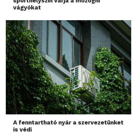
sporthelyszín várja a mozogni
vágyókat
A fenntartható nyár a szervezetünket
is védi