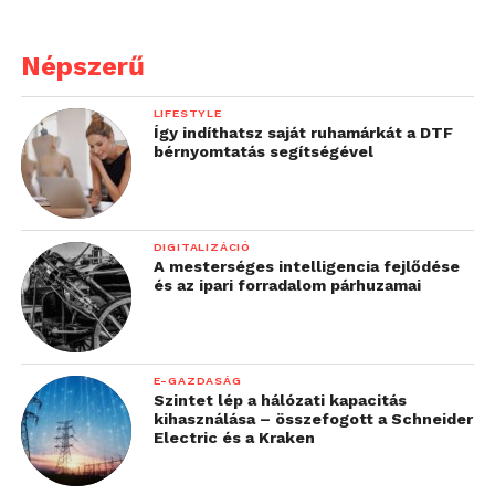
Népszerű
LIFESTYLE
Így indíthatsz saját ruhamárkát a DTF
bérnyomtatás segítségével
DIGITALIZÁCIÓ
A mesterséges intelligencia fejlődése
és az ipari forradalom párhuzamai
E-GAZDASÁG
Szintet lép a hálózati kapacitás
kihasználása – összefogott a Schneider
Electric és a Kraken