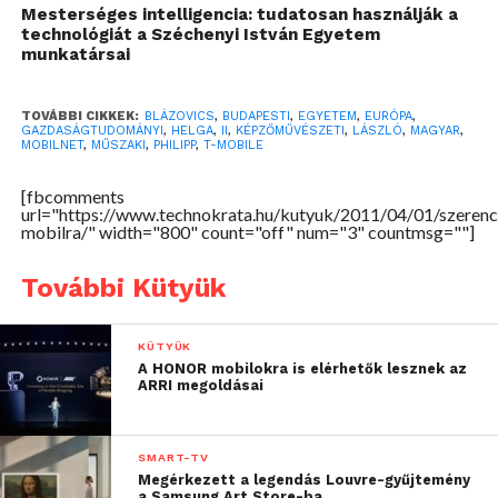
mindent meg lehet csinálni, csak idő hiányában
Mesterséges intelligencia: tudatosan használják a
voltam, mert egyetem mellett dolgoztunk rajta,
technológiát a Széchenyi István Egyetem
munkatársai
illetve volt még egy másik projekt is, amiben ezzel
párhuzamosan részt vettem. Azért is tetszett meg az
ötlet, mert egyszerűen megvalósítható, és mégis
TOVÁBBI CIKKEK:
BLÁZOVICS
,
BUDAPESTI
,
EGYETEM
,
EURÓPA
,
GAZDASÁGTUDOMÁNYI
,
HELGA
,
II
,
KÉPZŐMŰVÉSZETI
,
LÁSZLÓ
,
MAGYAR
,
jópofa, illetve sokakhoz szól. Annyi megkötéssel
MOBILNET
,
MŰSZAKI
,
PHILIPP
,
T-MOBILE
kellett csak számolni, hogy Microsoft technológiát
[fbcomments
használtam, ami miatt a szolgáltatás tényleges
url="https://www.technokrata.hu/kutyuk/2011/04/01/szerenc
működtetéséhez szerverlicencekre lenne szükség.
mobilra/" width="800" count="off" num="3" countmsg=""]
Egyébként azért is találtam szimpatikusnak Helga
További Kütyük
ötletét, mert nem csak fiatalokhoz szól, hanem
mindenkihez.
KÜTYÜK
Két külön egyetemre jártok. Hogyan találtatok
A HONOR mobilokra is elérhetők lesznek az
ARRI megoldásai
egymásra?
Philipp Helga: A T-Mobile szervezett egy találkozót a
SMART-TV
pályázat csapatos kategóriája iránt érdeklődők
Megérkezett a legendás Louvre-gyűjtemény
számára, ahol lehetőségünk volt néhány szóban
a Samsung Art Store-ba