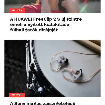
KÜTYÜK
A HUAWEI FreeClip 2 S új szintre
emeli a nyitott kialakítású
fülhallgatók dizájnját
KÜTYÜK
A Sony magas zajszigetelésű