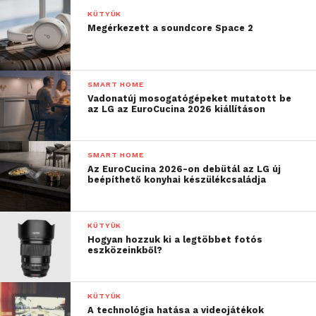
KÜTYÜK
Netán azt is a mobilok programozásáról szól majd?
Megérkezett a soundcore Space 2
Elosztott mobilalkalmazás-fejlesztésekről szól,
úgyhogy lényegében igen. Ez a téma nagyon
SMART HOME
érdekel most, és szerencsére van rá lehetőségem,
Vadonatúj mosogatógépeket mutatott be
hogy ebben elmélyüljek.
az LG az EuroCucina 2026 kiállításon
SMART HOME
Az EuroCucina 2026-on debütál az LG új
beépíthető konyhai készülékcsaládja
KÜTYÜK
Hogyan hozzuk ki a legtöbbet fotós
eszközeinkből?
KÜTYÜK
A technológia hatása a videojátékok