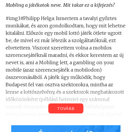
Mobling a játékotok neve. Mit takar ez a kifejezés?
#img3#Philipp Helga: Ismertem a tavalyi győztes
munkákat, és azon gondolkodtam, hogy mit lehetne
kitalálni. Először egy mobil lottó játék ötlete ugrott
be, de mivel ez már létezik a szolgáltatóknál, ezt
elvetettem. Viszont szerettem volna a mobilos
szerencsejátéknál maradni, és ekkor kerestem az új
nevet is, ami a Mobling lett, a gambling on your
mobile (azaz szerencsejáték a mobilodon)
összevonásából. A játék úgy működik, hogy
Budapest fel van osztva szektorokra, mintha az
lenne a lottószelvény, és a szektorok meghatározott
időközönként (például hetente) egy számmal
vannak összepárosítva. A játékot kétféleképpen
TOVÁBB
lehet játszani, egyénileg és csoportosan. Az egyéni
játékosok a regisztrációt követően öt számot
kapnak, és sorrendben át kell haladniuk azokon a