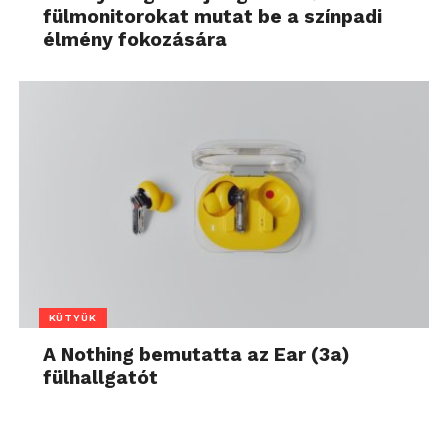
fülmonitorokat mutat be a színpadi
élmény fokozására
KÜTYÜK
A Nothing bemutatta az Ear (3a)
fülhallgatót