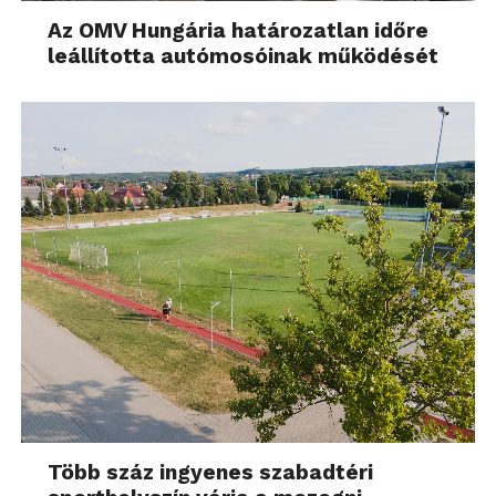
Az OMV Hungária határozatlan időre
leállította autómosóinak működését
Több száz ingyenes szabadtéri