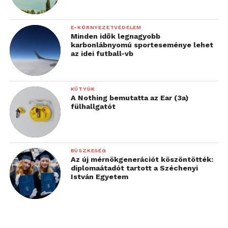
E-KÖRNYEZETVÉDELEM
Minden idők legnagyobb
karbonlábnyomú sporteseménye lehet
az idei futball-vb
KÜTYÜK
A Nothing bemutatta az Ear (3a)
fülhallgatót
BÜSZKESÉG
Az új mérnökgenerációt köszöntötték:
diplomaátadót tartott a Széchenyi
István Egyetem