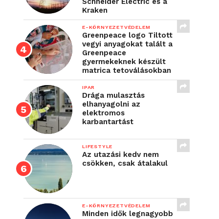
Schneider Electric és a
Kraken
E-KÖRNYEZETVÉDELEM
Greenpeace logo Tiltott
vegyi anyagokat talált a
Greenpeace
gyermekeknek készült
matrica tetoválásokban
IPAR
Drága mulasztás
elhanyagolni az
elektromos
karbantartást
LIFESTYLE
Az utazási kedv nem
csökken, csak átalakul
E-KÖRNYEZETVÉDELEM
Minden idők legnagyobb