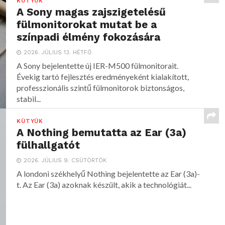
KÜTYÜK
A Sony magas zajszigetelésű
fülmonitorokat mutat be a
színpadi élmény fokozására
2026. JÚLIUS 13. HÉTFŐ
A Sony bejelentette új IER-M500 fülmonitorait.
Évekig tartó fejlesztés eredményeként kialakított,
professzionális szintű fülmonitorok biztonságos,
stabil...
KÜTYÜK
A Nothing bemutatta az Ear (3a)
fülhallgatót
2026. JÚLIUS 9. CSÜTÖRTÖK
A londoni székhelyű Nothing bejelentette az Ear (3a)-
t. Az Ear (3a) azoknak készült, akik a technológiát...