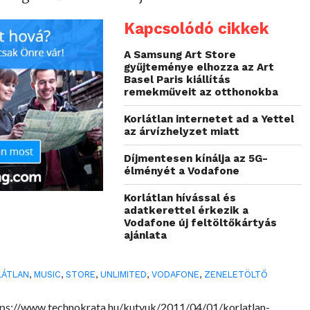
Kapcsolódó cikkek
A Samsung Art Store
gyűjteménye elhozza az Art
Basel Paris kiállítás
remekműveit az otthonokba
Korlátlan internetet ad a Yettel
az árvízhelyzet miatt
Díjmentesen kínálja az 5G-
élményét a Vodafone
Korlátlan hívással és
adatkerettel érkezik a
Vodafone új feltöltőkártyás
ajánlata
LÁTLAN
,
MUSIC
,
STORE
,
UNLIMITED
,
VODAFONE
,
ZENELETÖLTŐ
ps://www.technokrata.hu/kutyuk/2011/04/01/korlatlan-