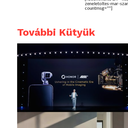
zeneletoltes-mar-sza
countmsg=""]
További Kütyük