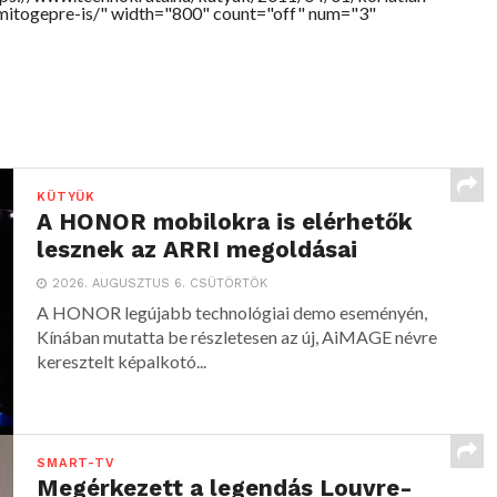
mitogepre-is/" width="800" count="off" num="3"
KÜTYÜK
A HONOR mobilokra is elérhetők
lesznek az ARRI megoldásai
2026. AUGUSZTUS 6. CSÜTÖRTÖK
A HONOR legújabb technológiai demo eseményén,
Kínában mutatta be részletesen az új, AiMAGE névre
keresztelt képalkotó...
SMART-TV
Megérkezett a legendás Louvre-