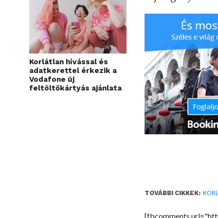
Korlátlan hívással és
adatkerettel érkezik a
Vodafone új
feltöltőkártyás ajánlata
TOVÁBBI CIKKEK:
KOR
[fbcomments url="htt