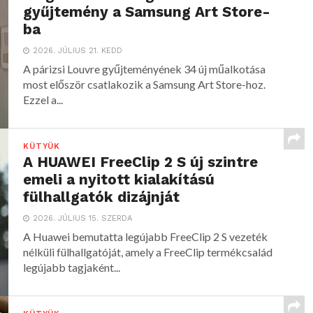
gyűjtemény a Samsung Art Store-
ba
2026. JÚLIUS 21. KEDD
A párizsi Louvre gyűjteményének 34 új műalkotása
most először csatlakozik a Samsung Art Store-hoz.
Ezzel a...
KÜTYÜK
A HUAWEI FreeClip 2 S új szintre
emeli a nyitott kialakítású
fülhallgatók dizájnját
2026. JÚLIUS 15. SZERDA
A Huawei bemutatta legújabb FreeClip 2 S vezeték
nélküli fülhallgatóját, amely a FreeClip termékcsalád
legújabb tagjaként...