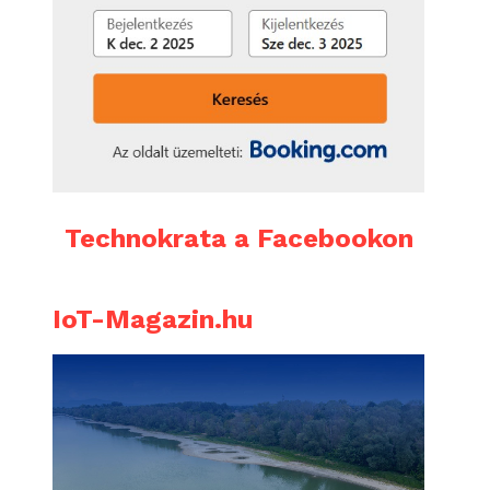
Technokrata a Facebookon
IoT-Magazin.hu