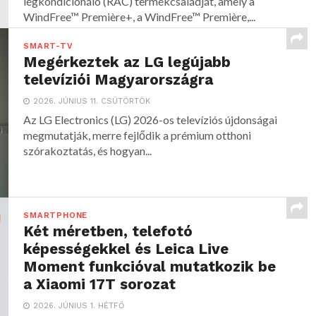
légkondicionáló (RAC) termékcsaládját, amely a
WindFree™ Première+, a WindFree™ Première,...
SMART-TV
Megérkeztek az LG legújabb
televíziói Magyarországra
2026. JÚNIUS 11. CSÜTÖRTÖK
Az LG Electronics (LG) 2026-os televíziós újdonságai
megmutatják, merre fejlődik a prémium otthoni
szórakoztatás, és hogyan...
SMARTPHONE
Két méretben, telefotó
képességekkel és Leica Live
Moment funkcióval mutatkozik be
a Xiaomi 17T sorozat
2026. JÚNIUS 1. HÉTFŐ