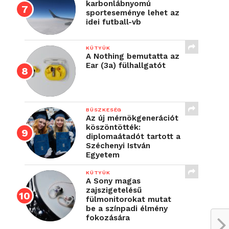
karbonlábnyomú
sporteseménye lehet az
idei futball-vb
KÜTYÜK
A Nothing bemutatta az
Ear (3a) fülhallgatót
BÜSZKESÉG
Az új mérnökgenerációt
köszöntötték:
diplomaátadót tartott a
Széchenyi István
Egyetem
KÜTYÜK
A Sony magas
zajszigetelésű
fülmonitorokat mutat
be a színpadi élmény
fokozására