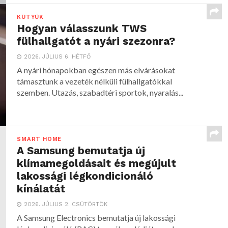
KÜTYÜK
Hogyan válasszunk TWS
fülhallgatót a nyári szezonra?
2026. JÚLIUS 6. HÉTFŐ
A nyári hónapokban egészen más elvárásokat
támasztunk a vezeték nélküli fülhallgatókkal
szemben. Utazás, szabadtéri sportok, nyaralás...
SMART HOME
A Samsung bemutatja új
klímamegoldásait és megújult
lakossági légkondicionáló
kínálatát
2026. JÚLIUS 2. CSÜTÖRTÖK
A Samsung Electronics bemutatja új lakossági