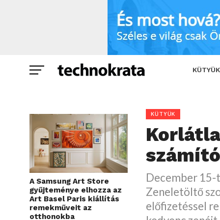
Korlátlan zeneletöltés már számítógépr
KÜTYÜK
KÜTYÜK
Korlátl
számító
December 15-tő
A Samsung Art Store
Zeneletöltő szo
gyűjteménye elhozza az
Art Basel Paris kiállítás
előfizetéssel r
remekműveit az
otthonokba