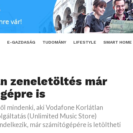
e is
SHARE
TWEET
E-GAZDASÁG
TUDOMÁNY
LIFESTYLE
SMART HOME
an zeneletöltés már
gépre is
l mindenki, aki Vodafone Korlátlan
lgáltatás (Unlimited Music Store)
endelkezik, már számítógépére is letöltheti