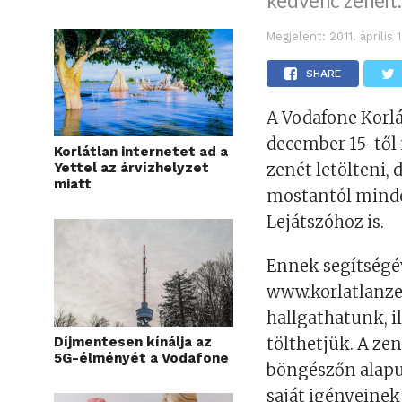
kedvenc zenéit
Megjelent:
2011. április
SHARE
A Vodafone Korlá
december 15-től 
Korlátlan internetet ad a
Yettel az árvízhelyzet
zenét letölteni, 
miatt
mostantól minde
Lejátszóhoz is.
Ennek segítségé
www.korlatlanze
hallgathatunk, i
Díjmentesen kínálja az
tölthetjük. A zen
5G-élményét a Vodafone
böngészőn alapul
saját igényeinek