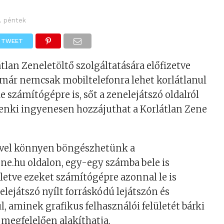
.
 1. péntek
TWEET
tlan Zeneletöltő szolgáltatására előfizetve
már nemcsak mobiltelefonra lehet korlátlanul
de számítógépre is, sőt a zenelejátszó oldalról
nki ingyenesen hozzájuthat a Korlátlan Zene
vel könnyen böngészhetünk a
ne.hu oldalon, egy-egy számba bele is
lletve ezeket számítógépre azonnal le is
elejátszó nyílt forráskódú lejátszón és
, aminek grafikus felhasználói felületét bárki
 megfelelően alakíthatja.