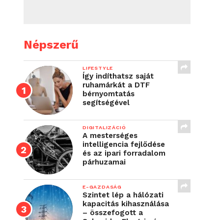
Népszerű
LIFESTYLE
Így indíthatsz saját
ruhamárkát a DTF
bérnyomtatás
segítségével
DIGITALIZÁCIÓ
A mesterséges
intelligencia fejlődése
és az ipari forradalom
párhuzamai
E-GAZDASÁG
Szintet lép a hálózati
kapacitás kihasználása
– összefogott a