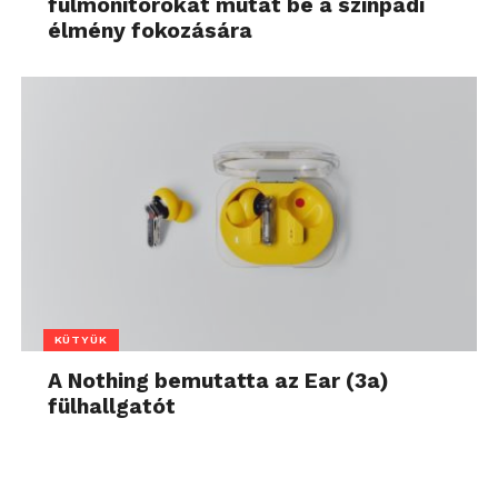
fülmonitorokat mutat be a színpadi
élmény fokozására
KÜTYÜK
A Nothing bemutatta az Ear (3a)
fülhallgatót