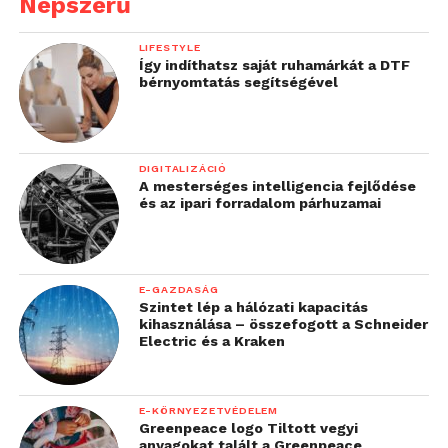
Népszerű
LIFESTYLE
Így indíthatsz saját ruhamárkát a DTF
bérnyomtatás segítségével
DIGITALIZÁCIÓ
A mesterséges intelligencia fejlődése
és az ipari forradalom párhuzamai
E-GAZDASÁG
Szintet lép a hálózati kapacitás
kihasználása – összefogott a Schneider
Electric és a Kraken
E-KÖRNYEZETVÉDELEM
Greenpeace logo Tiltott vegyi
anyagokat talált a Greenpeace