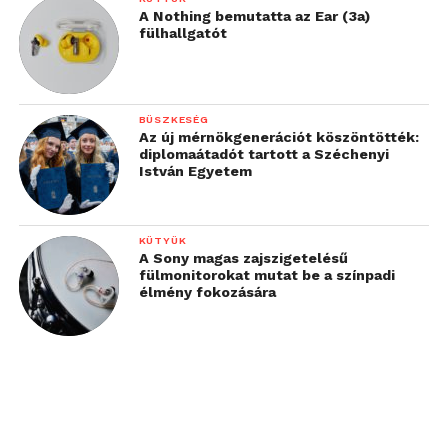
A Nothing bemutatta az Ear (3a)
fülhallgatót
BÜSZKESÉG
Az új mérnökgenerációt köszöntötték:
diplomaátadót tartott a Széchenyi
István Egyetem
KÜTYÜK
A Sony magas zajszigetelésű
fülmonitorokat mutat be a színpadi
élmény fokozására