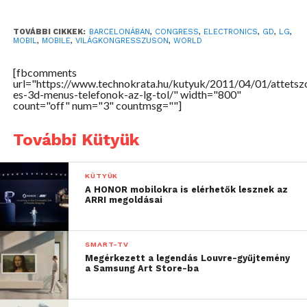
modellje az új generációs 3D-s felhasználói felületen
túl a világon jelenleg egyedüli
TOVÁBBI CIKKEK:
BARCELONÁBAN
,
CONGRESS
,
ELECTRONICS
,
GD
,
LG
,
multimédiatelefonként tartalmazza a Dolby
MOBIL
,
MOBILE
,
VILÁGKONGRESSZUSON
,
WORLD
Laboratories, Dolby Mobile technológiáját is. Így
biztosít tökéletes térhatású hangélményt a
[fbcomments
url="https://www.technokrata.hu/kutyuk/2011/04/01/attetsz
videókhoz, és emeli ki a zene hangzását.
es-3d-menus-telefonok-az-lg-tol/" width="800"
count="off" num="3" countmsg=""]
A testre szabható és dinamikus, érintéssel működő
További Kütyük
3D-s kezelőfelületnek köszönhetően
leegyszerűsödik a keresés a névjegyzékben és a
gazdag multimédia tárban, ami jó hír mindazoknak,
KÜTYÜK
akik a hagyományos analóg világban könnyebben
A HONOR mobilokra is elérhetők lesznek az
ARRI megoldásai
boldogulnának. Az Arena görgethető elrendezésben
jeleníti meg a menüket, mintha egy filmtekercsre
lennének rögzítve, a lehetséges választásokat pedig
SMART-TV
testre szabható ikonok jelzik.
Megérkezett a legendás Louvre-gyűjtemény
a Samsung Art Store-ba
A készülék kezelőfelületét úgy alkották meg, hogy
kihasználja az érintőképernyő előnyeit, és így