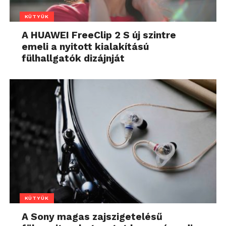
KÜTYÜK
A HUAWEI FreeClip 2 S új szintre
emeli a nyitott kialakítású
fülhallgatók dizájnját
KÜTYÜK
A Sony magas zajszigetelésű