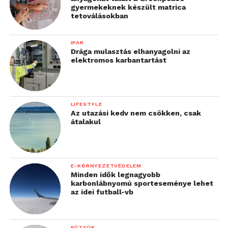
gyermekeknek készült matrica
tetoválásokban
IPAR
Drága mulasztás elhanyagolni az
elektromos karbantartást
LIFESTYLE
Az utazási kedv nem csökken, csak
átalakul
E-KÖRNYEZETVÉDELEM
Minden idők legnagyobb
karbonlábnyomú sporteseménye lehet
az idei futball-vb
KÜTYÜK