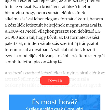
újszerű esztétikai fejlesztés, az áttetszőség mellett
tette le voksát. Ez a kristályos, átlátszó telefon
bizonyítja, hogy nem csupán élénk színek
alkalmazásával lehet elegáns formát alkotni, hanem
a készülék letisztult belsejének megmutatásával is.
A 2009-es Mobil Világkongresszuson debütáló LG
GD900 azon túl, hogy bővíti az LG formatervezési
palettáját, minden várakozás szerint új irányzatot
teremt majd a divatban. A vállalat többek között
ezzel a modelljével kívánja tovább erősíteni szerepét
a mobiltelefon piacon.#img1#
A szétcsúsztatható készüléket kinyitva tárul elénk az
áttetsző billentyűzet, amely jól harmonizál a
TOVÁBB
keskeny készülék fényes ezüst színével. Az egyedi
formatervezés mellett a gyártó a prémium kategória
minden fontos funkciójával ellátta a modellt, ezen
felül pedig kifejezetten ehhez a mobiltelefonhoz
illő, átlátszó Bluetooth fejhallgatót is tervezett.