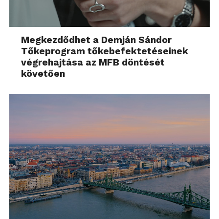
Megkezdődhet a Demján Sándor
Tőkeprogram tőkebefektetéseinek
végrehajtása az MFB döntését
követően