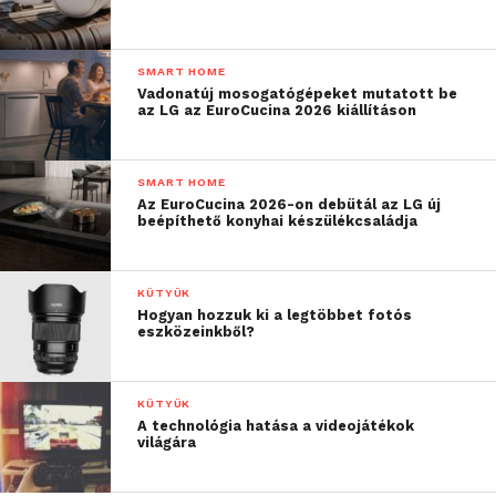
Az 5 megapixeles kamera csúcskategóriájú
jellemzőinek az Arena felveszi a versenyt a
SMART HOME
fényképezőgépekkel is.
Vadonatúj mosogatógépeket mutatott be
az LG az EuroCucina 2026 kiállításon
SMART HOME
Az EuroCucina 2026-on debütál az LG új
beépíthető konyhai készülékcsaládja
KÜTYÜK
Hogyan hozzuk ki a legtöbbet fotós
eszközeinkből?
KÜTYÜK
A technológia hatása a videojátékok
világára