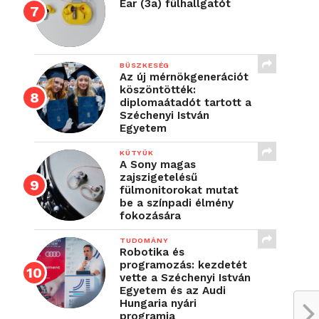
Ear (3a) fülhallgatót
BÜSZKESÉG
Az új mérnökgenerációt
köszöntötték:
diplomaátadót tartott a
Széchenyi István
Egyetem
KÜTYÜK
A Sony magas
zajszigetelésű
fülmonitorokat mutat
be a színpadi élmény
fokozására
TUDOMÁNY
Robotika és
programozás: kezdetét
vette a Széchenyi István
Egyetem és az Audi
Hungaria nyári
programja