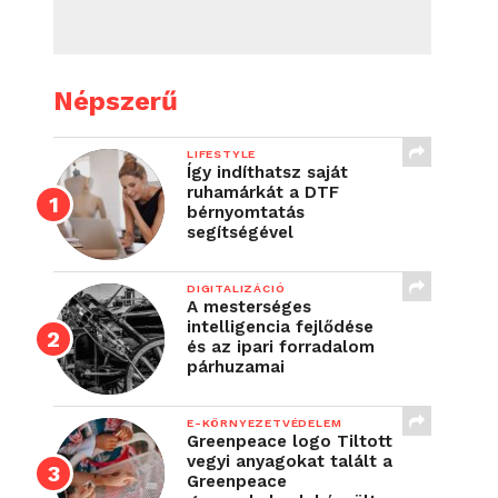
Népszerű
LIFESTYLE
Így indíthatsz saját
ruhamárkát a DTF
bérnyomtatás
segítségével
DIGITALIZÁCIÓ
A mesterséges
intelligencia fejlődése
és az ipari forradalom
párhuzamai
E-KÖRNYEZETVÉDELEM
Greenpeace logo Tiltott
vegyi anyagokat talált a
Greenpeace