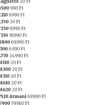
tagnette
20 Ft
B500
990 Ft
E210
9.990 Ft
E250
20 Ft
F250
9.990 Ft
F330
39.990 Ft
G800
69.990 Ft
J700
6.990 Ft
L770
24.990 Ft
M110
20 Ft
-M300
20 Ft
M310
20 Ft
M610
20 Ft
-M620
20 Ft
P520 Armani
69.990 Ft
U900
79.980 Ft