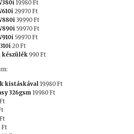
W380i
19.980 Ft
W610i
29.970 Ft
 W880i
39.990 Ft
 W890i
59.970 Ft
W910i
59.970 Ft
Z310i
20 Ft
i készülék
990 Ft
um:
k kistáskával
19.980 Ft
asy 326gsm
19.980 Ft
 Ft
Ft
 Ft
 Ft