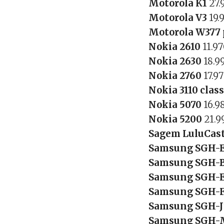
Motorola K1
27.
Motorola V3
19.
Motorola W377
Nokia 2610
11.97
Nokia 2630
18.9
Nokia 2760
17.9
Nokia 3110 clas
Nokia 5070
16.9
Nokia 5200
21.9
Sagem LuluCas
Samsung SGH-
Samsung SGH-
Samsung SGH-
Samsung SGH-
Samsung SGH-
Samsung SGH-