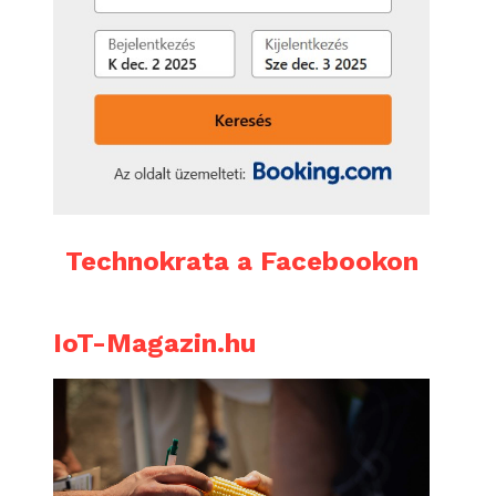
Technokrata a Facebookon
IoT-Magazin.hu