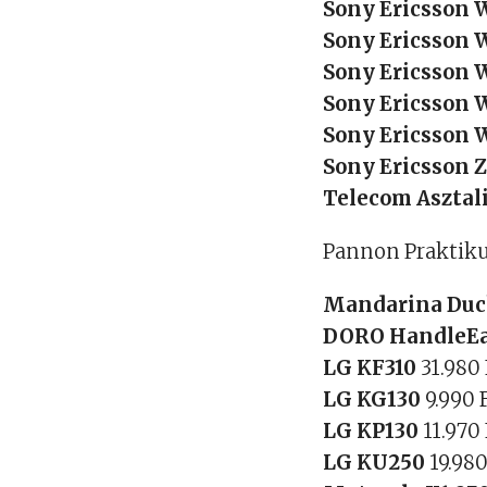
Sony Ericsson 
Sony Ericsson 
Sony Ericsson
Sony Ericsson
Sony Ericsson 
Sony Ericsson 
Telecom Asztal
Pannon Praktik
Mandarina Duc
DORO HandleE
LG KF310
31.980
LG KG130
9.990 
LG KP130
11.970
LG KU250
19.980