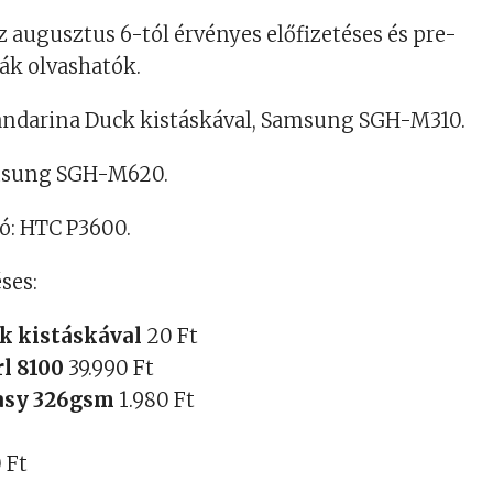
z augusztus 6-tól érvényes előfizetéses és pre-
ták olvashatók.
andarina Duck kistáskával, Samsung SGH-M310.
amsung SGH-M620.
: HTC P3600.
ses:
k kistáskával
20 Ft
rl 8100
39.990 Ft
asy 326gsm
1.980 Ft
 Ft