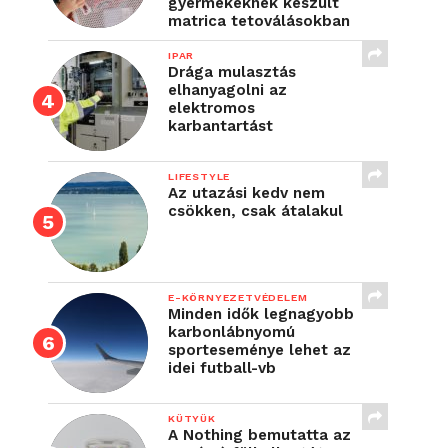
gyermekeknek készült
matrica tetoválásokban
IPAR
Drága mulasztás
elhanyagolni az
elektromos
karbantartást
LIFESTYLE
Az utazási kedv nem
csökken, csak átalakul
E-KÖRNYEZETVÉDELEM
Minden idők legnagyobb
karbonlábnyomú
sporteseménye lehet az
idei futball-vb
KÜTYÜK
A Nothing bemutatta az