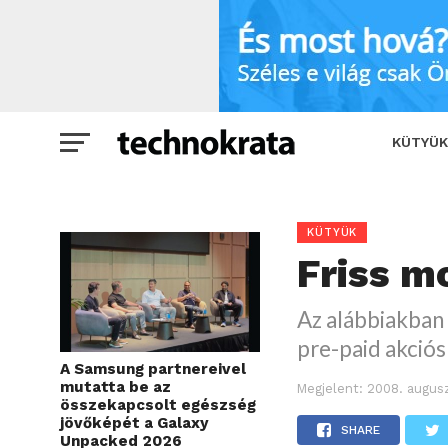
Friss mobil árlisták
SHARE
T
KÜTYÜK
KÜTYÜK
Friss mo
Az alábbiakban 
pre-paid akciós 
A Samsung partnereivel
mutatta be az
Megjelent:
2008. augusz
összekapcsolt egészség
jövőképét a Galaxy
SHARE
Unpacked 2026