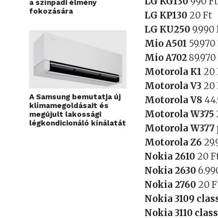
LG KG130
990 F
a színpadi élmény
fokozására
LG KP130
20 Ft
LG KU250
9.990 
Mio A501
59.970
Mio A702
89.970
Motorola K1
20 
Motorola V3
20 
A Samsung bemutatja új
Motorola V8
44
klímamegoldásait és
Motorola W375
megújult lakossági
légkondicionáló kínálatát
Motorola W377
Motorola Z6
29.
Nokia 2610
20 F
Nokia 2630
6.99
Nokia 2760
20 F
Nokia 3109 clas
Nokia 3110 clas