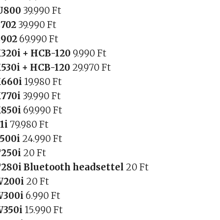
U800
39.990 Ft
C702
39.990 Ft
C902
69.990 Ft
K320i + HCB-120
9.990 Ft
K530i + HCB-120
29.970 Ft
K660i
19.980 Ft
K770i
39.990 Ft
K850i
69.990 Ft
P1i
79.980 Ft
S500i
24.990 Ft
T250i
20 Ft
T280i Bluetooth headsettel
20 Ft
W200i
20 Ft
W300i
6.990 Ft
W350i
15.990 Ft