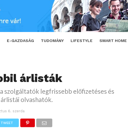
WEET
E-GAZDASÁG
TUDOMÁNY
LIFESTYLE
SMART HOME
bil árlisták
a szolgáltatók legfrissebb előfizetéses és
árlistái olvashatók.
tus 6. szerda
TWEET