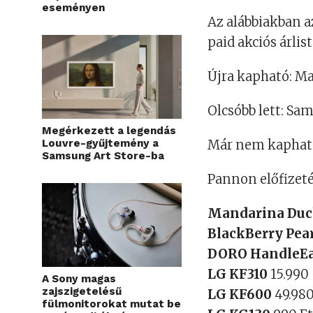
eseményen
Az alábbiakban a
paid akciós árlis
Újra kapható: M
Olcsóbb lett: S
Megérkezett a legendás
Louvre-gyűjtemény a
Már nem kapható
Samsung Art Store-ba
Pannon előfizeté
Mandarina Duc
BlackBerry Pea
DORO HandleE
LG KF310
15.990
A Sony magas
zajszigetelésű
LG KF600
49.980
fülmonitorokat mutat be