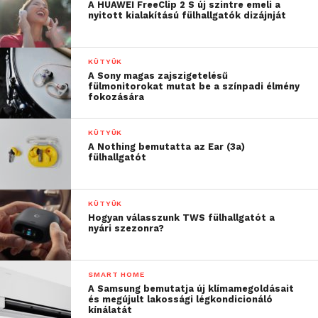
A HUAWEI FreeClip 2 S új szintre emeli a
nyitott kialakítású fülhallgatók dizájnját
KÜTYÜK
A Sony magas zajszigetelésű
fülmonitorokat mutat be a színpadi élmény
fokozására
KÜTYÜK
A Nothing bemutatta az Ear (3a)
fülhallgatót
KÜTYÜK
Hogyan válasszunk TWS fülhallgatót a
nyári szezonra?
SMART HOME
A Samsung bemutatja új klímamegoldásait
és megújult lakossági légkondicionáló
kínálatát