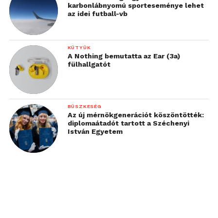
karbonlábnyomú sporteseménye lehet
az idei futball-vb
KÜTYÜK
A Nothing bemutatta az Ear (3a)
fülhallgatót
BÜSZKESÉG
Az új mérnökgenerációt köszöntötték:
diplomaátadót tartott a Széchenyi
István Egyetem