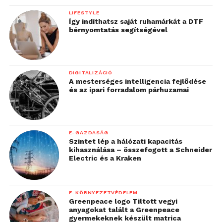
LIFESTYLE
Így indíthatsz saját ruhamárkát a DTF
bérnyomtatás segítségével
DIGITALIZÁCIÓ
A mesterséges intelligencia fejlődése
és az ipari forradalom párhuzamai
E-GAZDASÁG
Szintet lép a hálózati kapacitás
kihasználása – összefogott a Schneider
Electric és a Kraken
E-KÖRNYEZETVÉDELEM
Greenpeace logo Tiltott vegyi
anyagokat talált a Greenpeace
gyermekeknek készült matrica