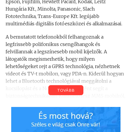
Epson, Fujifilm, Hewlett Pacard, Kodak, Leitz
Hungária Kft., Minolta, Panasonic, Slach
Fototechnika, Trans-Europe Kft. legújabb
multimédiás digitális fotóeszközei és alkalmazásai.
A bemutatott telefonokból felhangoznak a
legfrissebb polifonikus csengőhangok és
felvillannak a legszínesebb mobil kijelzők. A
látogatók megismerhetik, hogy milyen
lehetőségeket rejt a GPRS technológia, nézhetnek
videot és TV-t mobilon, vagy PDA-n. Kiderül hogyan
lehet a Bluetooth technológiával meggátolni a
kocsilopást és a Nokia telefon miként segít a
TOVÁBB
biztonságtechnikában. Küldhető lesz MMS mobilról,
vagy a D3D képküldő faláról is.
Mindez csak ízelítő, hiszen a Westel ezen kívül az
egyéb technikai érdekességekre és csodákra
kíváncsi látogatóknak is tartogat meglepetéseket.