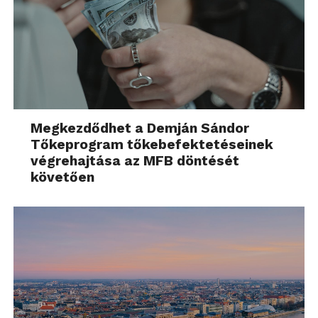
Megkezdődhet a Demján Sándor
Tőkeprogram tőkebefektetéseinek
végrehajtása az MFB döntését
követően