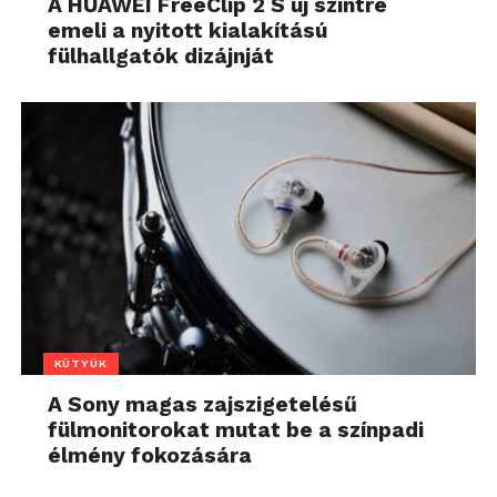
A HUAWEI FreeClip 2 S új szintre
emeli a nyitott kialakítású
fülhallgatók dizájnját
KÜTYÜK
A Sony magas zajszigetelésű
fülmonitorokat mutat be a színpadi
élmény fokozására