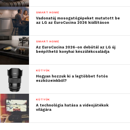
SMART HOME
Vadonatúj mosogatógépeket mutatott be
az LG az EuroCucina 2026 kiállításon
SMART HOME
Az EuroCucina 2026-on debütál az LG új
beépíthető konyhai készülékcsaládja
KÜTYÜK
Hogyan hozzuk ki a legtöbbet fotós
eszközeinkből?
KÜTYÜK
A technológia hatása a videojátékok
világára