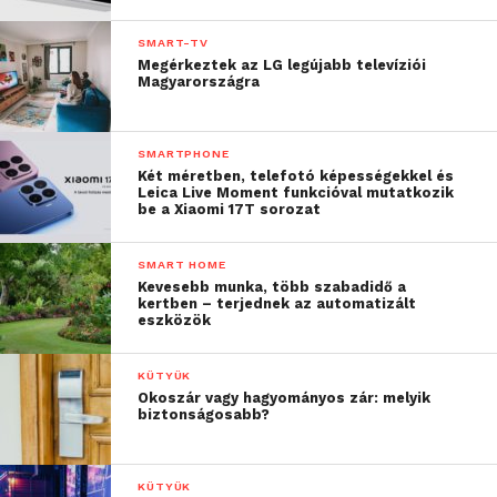
SMART-TV
Megérkeztek az LG legújabb televíziói
Magyarországra
SMARTPHONE
Két méretben, telefotó képességekkel és
Leica Live Moment funkcióval mutatkozik
be a Xiaomi 17T sorozat
SMART HOME
Kevesebb munka, több szabadidő a
kertben – terjednek az automatizált
eszközök
KÜTYÜK
Okoszár vagy hagyományos zár: melyik
biztonságosabb?
KÜTYÜK