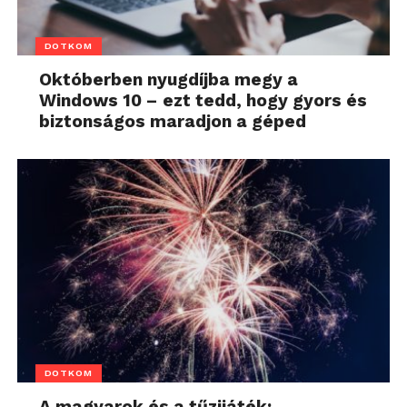
DOTKOM
Októberben nyugdíjba megy a
Windows 10 – ezt tedd, hogy gyors és
biztonságos maradjon a géped
DOTKOM
A magyarok és a tűzijáték: