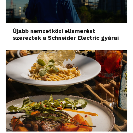
Újabb nemzetközi elismerést
szereztek a Schneider Electric gyárai