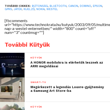
TOVÁBBI CIKKEK:
BIZTONSÁG
,
BLUETOOTH
,
CANON
,
DOMINO
,
EPSON
,
GPRS
,
JÁTÉK
,
KIJELZŐ
,
NOKIA
,
WESTEL
[fbcomments
url="https://www.technokrata.hu/kutyuk/2003/09/05/multime
nap-a-westel-enternetben/" width="800" count="off"
num="3" countmsg=""]
További Kütyük
KÜTYÜK
A HONOR mobilokra is elérhetők lesznek az
ARRI megoldásai
SMART-TV
Megérkezett a legendás Louvre-gyűjtemény
a Samsung Art Store-ba
KÜTYÜK