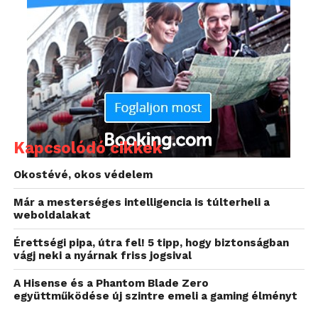
A bemutató ideje alatt a játékos kedvű érdeklődők
kipróbálhatják a Westel Enternet nyerő alkalmazásait
is és egyéb játékokban is felmérhetik multimédiás
felkészültségüket. A legjobbak között a szolgáltató
Westel Enternet ajándékcsomagokat, 20 percenként
T3 magazint és fődíjként egy készülékes Domino
csomagot sorsol ki.
Kapcsolódó cikkek
A program idején minden akciós MMS készülék
Okostévé, okos védelem
vásárlásakor további 10 százalék kedvezmény
Már a mesterséges intelligencia is túlterheli a
vehető igénybe.
weboldalakat
Érettségi pipa, útra fel! 5 tipp, hogy biztonságban
vágj neki a nyárnak friss jogsival
A Hisense és a Phantom Blade Zero
együttműködése új szintre emeli a gaming élményt