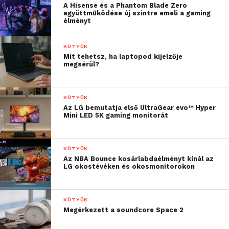
A Hisense és a Phantom Blade Zero
együttműködése új szintre emeli a gaming
élményt
KÜTYÜK
Mit tehetsz, ha laptopod kijelzője
megsérül?
KÜTYÜK
Az LG bemutatja első UltraGear evo™ Hyper
Mini LED 5K gaming monitorát
KÜTYÜK
Az NBA Bounce kosárlabdaélményt kínál az
LG okostévéken és okosmonitorokon
KÜTYÜK
Megérkezett a soundcore Space 2