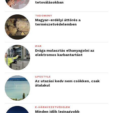
tetoválásokban
TUDOMÁNY
Magyar–erdélyi áttörés a
természetvédelemben
IPAR
Drága mulasztás elhanyagolni az
elektromos karbantartást
LIFESTYLE
Az utazási kedv nem csökken, csak
átalakul
E-KÖRNYEZETVÉDELEM
Minden idők legnagyobb