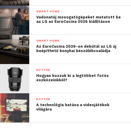
SMART HOME
Vadonatúj mosogatógépeket mutatott be
az LG az EuroCucina 2026 kiállításon
SMART HOME
Az EuroCucina 2026-on debütál az LG új
beépíthető konyhai készülékcsaládja
KÜTYÜK
Hogyan hozzuk ki a legtöbbet fotós
eszközeinkből?
KÜTYÜK
A technológia hatása a videojátékok
világára