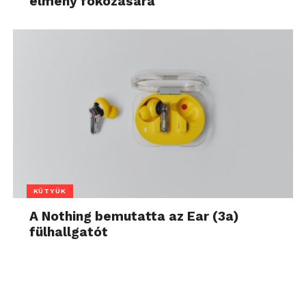
élmény fokozására
KÜTYÜK
A Nothing bemutatta az Ear (3a)
fülhallgatót