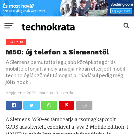
KÜTYÜK
M50: új telefon a Siemenstől
A Siemens bemutatta legújabb középkategóriás
mobiltelefonját, amely a napjainkban elterjedt mobil
technológiák zömét támogatja, ráadásul pedig még
jól is néz ki.
Megjelent:
2002. március 13. szerda
A Siemens M50-es támogatja a csomagkapcsolt
GPRS adatátvitelt, ezenkívül a Java 2 Mobile Edition-t