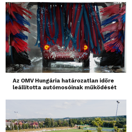
Az OMV Hungária határozatlan időre
leállította autómosóinak működését