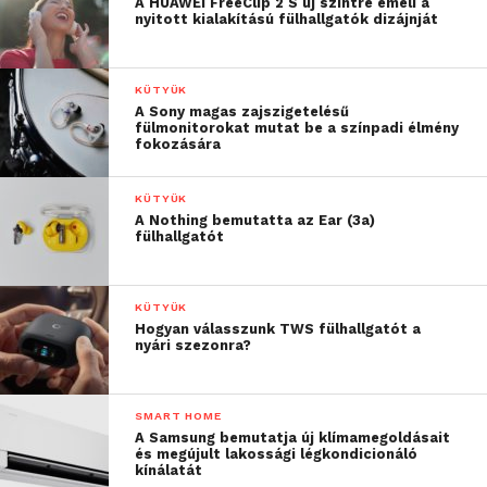
A HUAWEI FreeClip 2 S új szintre emeli a
nyitott kialakítású fülhallgatók dizájnját
KÜTYÜK
A Sony magas zajszigetelésű
fülmonitorokat mutat be a színpadi élmény
fokozására
KÜTYÜK
A Nothing bemutatta az Ear (3a)
fülhallgatót
KÜTYÜK
Hogyan válasszunk TWS fülhallgatót a
nyári szezonra?
SMART HOME
A Samsung bemutatja új klímamegoldásait
és megújult lakossági légkondicionáló
kínálatát