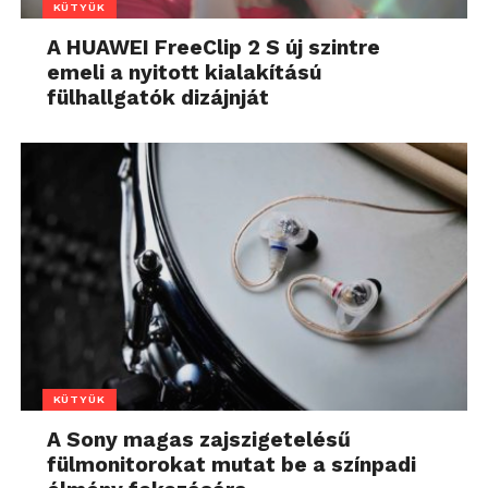
KÜTYÜK
A HUAWEI FreeClip 2 S új szintre
emeli a nyitott kialakítású
fülhallgatók dizájnját
KÜTYÜK
A Sony magas zajszigetelésű
fülmonitorokat mutat be a színpadi