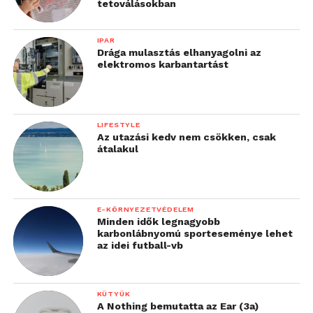
tetoválásokban
IPAR
Drága mulasztás elhanyagolni az
elektromos karbantartást
LIFESTYLE
Az utazási kedv nem csökken, csak
átalakul
E-KÖRNYEZETVÉDELEM
Minden idők legnagyobb
karbonlábnyomú sporteseménye lehet
az idei futball-vb
KÜTYÜK
A Nothing bemutatta az Ear (3a)