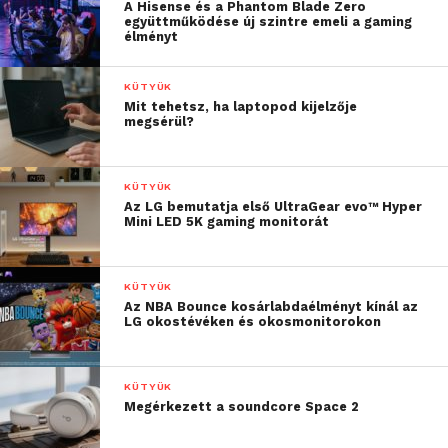
A Hisense és a Phantom Blade Zero
együttműködése új szintre emeli a gaming
élményt
KÜTYÜK
Mit tehetsz, ha laptopod kijelzője
megsérül?
KÜTYÜK
Az LG bemutatja első UltraGear evo™ Hyper
Mini LED 5K gaming monitorát
KÜTYÜK
Az NBA Bounce kosárlabdaélményt kínál az
LG okostévéken és okosmonitorokon
KÜTYÜK
Megérkezett a soundcore Space 2