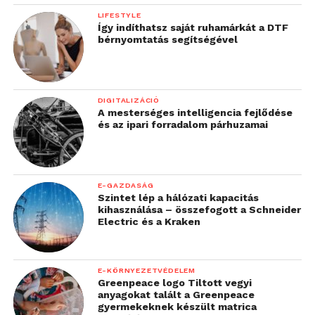
LIFESTYLE
Így indíthatsz saját ruhamárkát a DTF
bérnyomtatás segítségével
DIGITALIZÁCIÓ
A mesterséges intelligencia fejlődése
és az ipari forradalom párhuzamai
E-GAZDASÁG
Szintet lép a hálózati kapacitás
kihasználása – összefogott a Schneider
Electric és a Kraken
E-KÖRNYEZETVÉDELEM
Greenpeace logo Tiltott vegyi
anyagokat talált a Greenpeace
gyermekeknek készült matrica