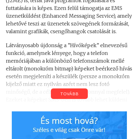
(J2ME) is, tehát Java programok fogadására és
futtatására is képes. Ezen felül támogatja az EMS
üzenetküldést (Enhanced Messaging Service), amely
lehetővé teszi az üzenetek szövegének formázását,
valamint grafikák, csengőhangok csatolását is.
Látványosabb újdonság a ”Hívóképek” elnevezésű
funkció, amelynek lényege, hogy a telefon
memóriájában a különböző telefonszámok mellé
eltárolt (monokróm bitmap) képeket beérkező hívás
esetén megjeleníti a készülék (persze a monokróm
kijelző miatt ez nyilván azért nem lesz fotó
minőségű, de a célnak minden bizonnyal megfelel).
TOVÁBB
Ezeket a képeket SMS-ben is tovább lehet küldeni
az ismerősöknek, de WAP-on keresztül is
letölthetők.
Az M50-esben beépített játékok is helyet kapnak,
többek között a Flowboarding nevű sportjáték,