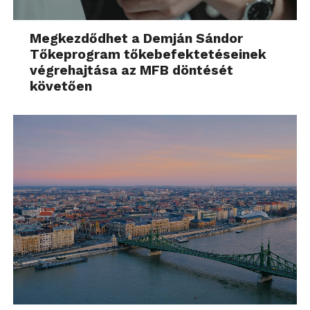
Megkezdődhet a Demján Sándor
Tőkeprogram tőkebefektetéseinek
végrehajtása az MFB döntését
követően