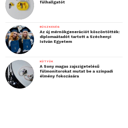
fülhallgatót
BÜSZKESÉG
Az új mérnökgenerációt köszöntötték:
diplomaátadót tartott a Széchenyi
István Egyetem
KÜTYÜK
A Sony magas zajszigetelésű
fülmonitorokat mutat be a színpadi
élmény fokozására