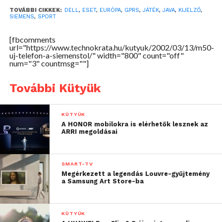
Mindkét változat cserélhető CLIPit borítással
TOVÁBBI CIKKEK:
DELL
,
ESET
,
EURÓPA
,
GPRS
,
JÁTÉK
,
JAVA
,
KIJELZŐ
,
SIEMENS
,
SPORT
rendelkezik.
[fbcomments
A Siemens M50-es tömege 97 gramm, az európai és
url="https://www.technokrata.hu/kutyuk/2002/03/13/m50-
ázsiai piacokon júniustól lesz elérhető. A készülék
uj-telefon-a-siemenstol/" width="800" count="off"
num="3" countmsg=""]
ára valahol a C45-ös és a ME45-ös modelleké között
lesz.
További Kütyük
KÜTYÜK
A HONOR mobilokra is elérhetők lesznek az
ARRI megoldásai
SMART-TV
Megérkezett a legendás Louvre-gyűjtemény
a Samsung Art Store-ba
KÜTYÜK