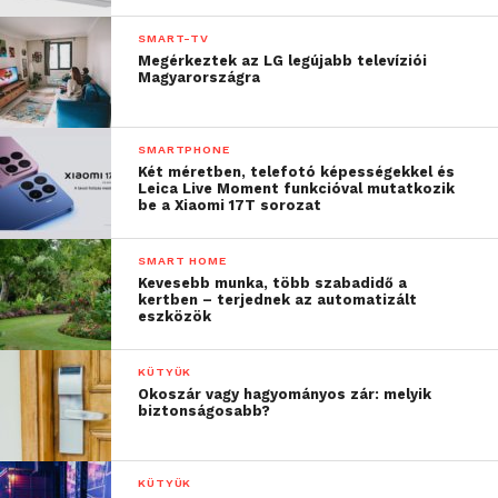
SMART-TV
Megérkeztek az LG legújabb televíziói
Magyarországra
SMARTPHONE
Két méretben, telefotó képességekkel és
Leica Live Moment funkcióval mutatkozik
be a Xiaomi 17T sorozat
SMART HOME
Kevesebb munka, több szabadidő a
kertben – terjednek az automatizált
eszközök
KÜTYÜK
Okoszár vagy hagyományos zár: melyik
biztonságosabb?
KÜTYÜK