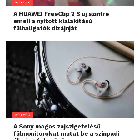
KÜTYÜK
A HUAWEI FreeClip 2 S új szintre
emeli a nyitott kialakítású
fülhallgatók dizájnját
KÜTYÜK
A Sony magas zajszigetelésű
fülmonitorokat mutat be a színpadi