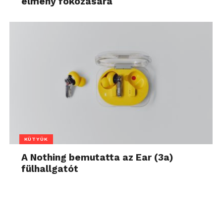
élmény fokozására
KÜTYÜK
A Nothing bemutatta az Ear (3a)
fülhallgatót