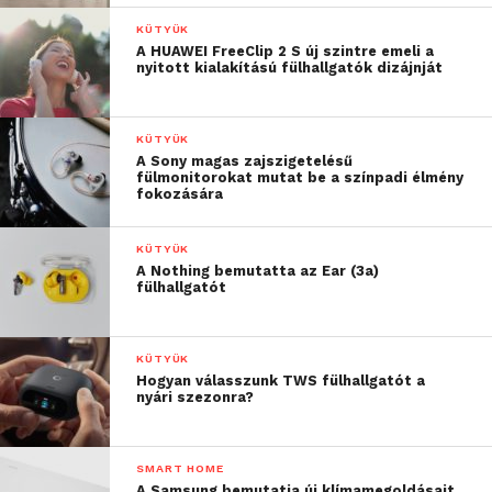
KÜTYÜK
A HUAWEI FreeClip 2 S új szintre emeli a
nyitott kialakítású fülhallgatók dizájnját
KÜTYÜK
A Sony magas zajszigetelésű
fülmonitorokat mutat be a színpadi élmény
fokozására
KÜTYÜK
A Nothing bemutatta az Ear (3a)
fülhallgatót
KÜTYÜK
Hogyan válasszunk TWS fülhallgatót a
nyári szezonra?
SMART HOME
A Samsung bemutatja új klímamegoldásait