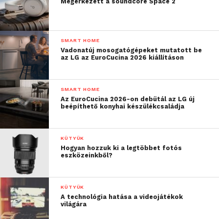
Megérkezett a soundcore Space 2
SMART HOME
Vadonatúj mosogatógépeket mutatott be
az LG az EuroCucina 2026 kiállításon
SMART HOME
Az EuroCucina 2026-on debütál az LG új
beépíthető konyhai készülékcsaládja
KÜTYÜK
Hogyan hozzuk ki a legtöbbet fotós
eszközeinkből?
KÜTYÜK
A technológia hatása a videojátékok
világára