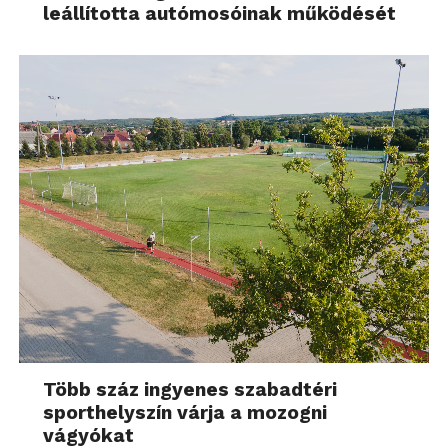
leállította autómosóinak működését
Több száz ingyenes szabadtéri
sporthelyszín várja a mozogni
vágyókat