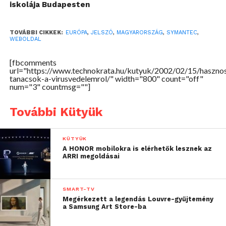
iskolája Budapesten
TOVÁBBI CIKKEK:
EURÓPA
,
JELSZÓ
,
MAGYARORSZÁG
,
SYMANTEC
,
WEBOLDAL
[fbcomments
url="https://www.technokrata.hu/kutyuk/2002/02/15/haszno
tanacsok-a-virusvedelemrol/" width="800" count="off"
num="3" countmsg=""]
További Kütyük
KÜTYÜK
A HONOR mobilokra is elérhetők lesznek az
ARRI megoldásai
SMART-TV
Megérkezett a legendás Louvre-gyűjtemény
a Samsung Art Store-ba