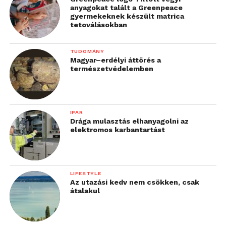
anyagokat talált a Greenpeace
gyermekeknek készült matrica
tetoválásokban
TUDOMÁNY
Magyar–erdélyi áttörés a
természetvédelemben
IPAR
Drága mulasztás elhanyagolni az
elektromos karbantartást
LIFESTYLE
Az utazási kedv nem csökken, csak
átalakul