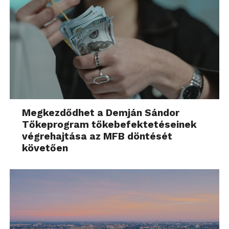
Megkezdődhet a Demján Sándor
Tőkeprogram tőkebefektetéseinek
végrehajtása az MFB döntését
követően