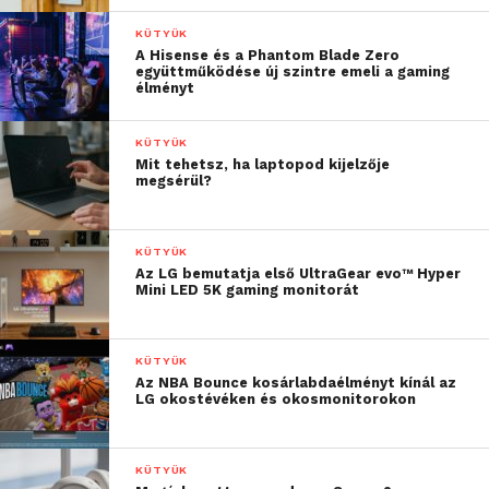
KÜTYÜK
A Hisense és a Phantom Blade Zero
együttműködése új szintre emeli a gaming
élményt
KÜTYÜK
Mit tehetsz, ha laptopod kijelzője
megsérül?
KÜTYÜK
Az LG bemutatja első UltraGear evo™ Hyper
Mini LED 5K gaming monitorát
KÜTYÜK
Az NBA Bounce kosárlabdaélményt kínál az
LG okostévéken és okosmonitorokon
KÜTYÜK