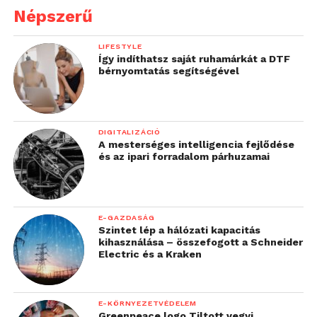
Népszerű
LIFESTYLE
Így indíthatsz saját ruhamárkát a DTF
bérnyomtatás segítségével
DIGITALIZÁCIÓ
A mesterséges intelligencia fejlődése
és az ipari forradalom párhuzamai
E-GAZDASÁG
Szintet lép a hálózati kapacitás
kihasználása – összefogott a Schneider
Electric és a Kraken
E-KÖRNYEZETVÉDELEM
Greenpeace logo Tiltott vegyi