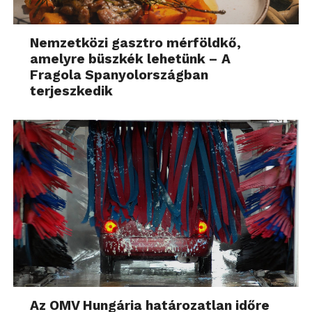
Nemzetközi gasztro mérföldkő,
amelyre büszkék lehetünk – A
Fragola Spanyolországban
terjeszkedik
Az OMV Hungária határozatlan időre