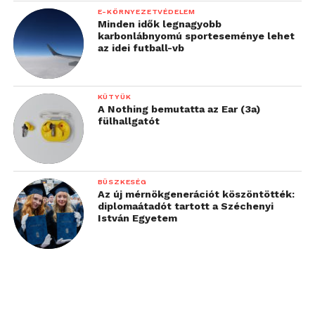
E-KÖRNYEZETVÉDELEM
Minden idők legnagyobb
karbonlábnyomú sporteseménye lehet
az idei futball-vb
KÜTYÜK
A Nothing bemutatta az Ear (3a)
fülhallgatót
BÜSZKESÉG
Az új mérnökgenerációt köszöntötték:
diplomaátadót tartott a Széchenyi
István Egyetem