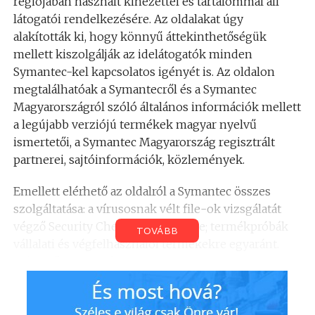
régiójában használt kinézettel és tartalommal áll
látogatói rendelkezésére. Az oldalakat úgy
alakították ki, hogy könnyű áttekinthetőségük
mellett kiszolgálják az idelátogatók minden
Symantec-kel kapcsolatos igényét is. Az oldalon
megtalálhatóak a Symantecről és a Symantec
Magyarországról szóló általános információk mellett
a legújabb verziójú termékek magyar nyelvű
ismertetői, a Symantec Magyarország regisztrált
partnerei, sajtóinformációk, közlemények.
Emellett elérhető az oldalról a Symantec összes
szolgáltatása: a vírusosnak vélt file-ok vizsgálatát
végző Security Check; a LiveUpdate; termékpróbák
TOVÁBB
vállalati és végfelhasználói termékekre egyaránt.
Elérhető az oldalról a Security Response Center, ahol
a legújabb vírusokról és az azok elleni védekezésről
található információ, vagy a terméktámogatás
szakaszban segítséget kaphatunk új Symantec