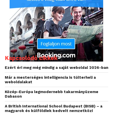
termékünkkel kapcsolatosan.
Az otthoni felhasználók részére pedig az Internet
Security oldalunkon hasznos tanácsok található több
témakörben – jelszó helyes megválasztása,
gyermekek védelme az online világban stb. – is.
Kapcsolódó cikkek
Ezért éri meg még mindig a saját weboldal 2026-ban
Már a mesterséges intelligencia is túlterheli a
weboldalakat
Közép-Európa legmodernebb takarmányüzeme
Dabason
A British International School Budapest (BISB) – a
magyarok és külföldiek kedvelt nemzetközi