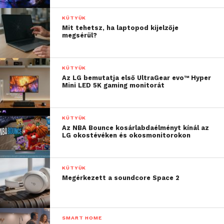
KÜTYÜK
Mit tehetsz, ha laptopod kijelzője
megsérül?
KÜTYÜK
Az LG bemutatja első UltraGear evo™ Hyper
Mini LED 5K gaming monitorát
KÜTYÜK
Az NBA Bounce kosárlabdaélményt kínál az
LG okostévéken és okosmonitorokon
KÜTYÜK
Megérkezett a soundcore Space 2
SMART HOME