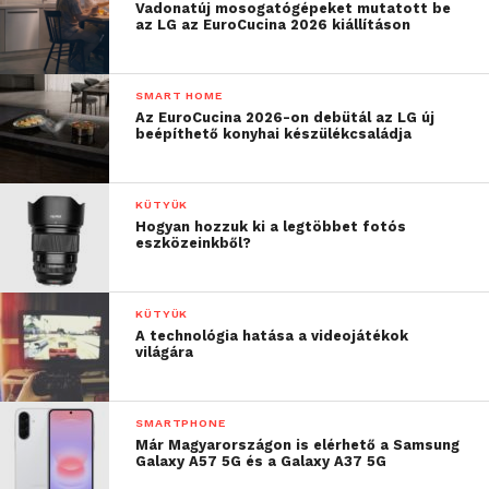
Vadonatúj mosogatógépeket mutatott be
az LG az EuroCucina 2026 kiállításon
SMART HOME
Az EuroCucina 2026-on debütál az LG új
beépíthető konyhai készülékcsaládja
KÜTYÜK
Hogyan hozzuk ki a legtöbbet fotós
eszközeinkből?
KÜTYÜK
A technológia hatása a videojátékok
világára
SMARTPHONE
Már Magyarországon is elérhető a Samsung
Galaxy A57 5G és a Galaxy A37 5G