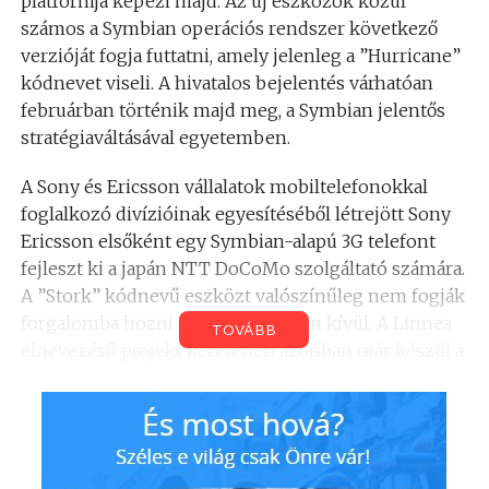
platformja képezi majd. Az új eszközök közül
számos a Symbian operációs rendszer következő
verzióját fogja futtatni, amely jelenleg a ”Hurricane”
kódnevet viseli. A hivatalos bejelentés várhatóan
februárban történik majd meg, a Symbian jelentős
stratégiaváltásával egyetemben.
A Sony és Ericsson vállalatok mobiltelefonokkal
foglalkozó divízióinak egyesítéséből létrejött Sony
Ericsson elsőként egy Symbian-alapú 3G telefont
fejleszt ki a japán NTT DoCoMo szolgáltató számára.
A ”Stork” kódnevű eszközt valószínűleg nem fogják
forgalomba hozni a szigetországon kívül. A Linnea
TOVÁBB
elnevezésű projekt keretében azonban már készül a
kevésbé nagy sikert aratott R380-as kommunikátor
utódja, amely már a Sony Ericsson egy teljesen új
márkaneve alatt fog piacra kerülni valamikor 2002-
ben. Ez a telefon a ”Hurricane” operációs rendszert
használja, de állítólag a flip lenyitása után portré