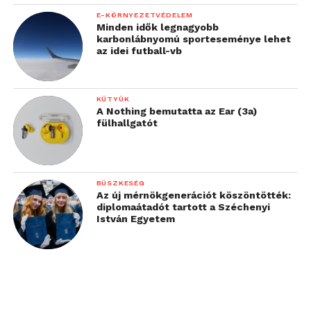
E-KÖRNYEZETVÉDELEM
Minden idők legnagyobb
karbonlábnyomú sporteseménye lehet
az idei futball-vb
KÜTYÜK
A Nothing bemutatta az Ear (3a)
fülhallgatót
BÜSZKESÉG
Az új mérnökgenerációt köszöntötték:
diplomaátadót tartott a Széchenyi
István Egyetem