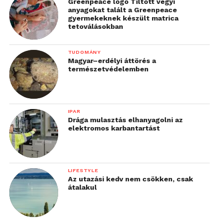
Greenpeace logo Tiltott vegyi
anyagokat talált a Greenpeace
gyermekeknek készült matrica
tetoválásokban
TUDOMÁNY
Magyar–erdélyi áttörés a
természetvédelemben
IPAR
Drága mulasztás elhanyagolni az
elektromos karbantartást
LIFESTYLE
Az utazási kedv nem csökken, csak
átalakul