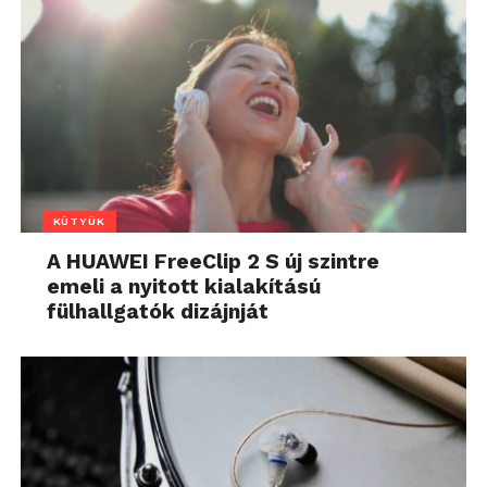
KÜTYÜK
A HUAWEI FreeClip 2 S új szintre
emeli a nyitott kialakítású
fülhallgatók dizájnját