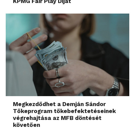
KPMG Fair Play Díjat
Megkezdődhet a Demján Sándor
Tőkeprogram tőkebefektetéseinek
végrehajtása az MFB döntését
követően