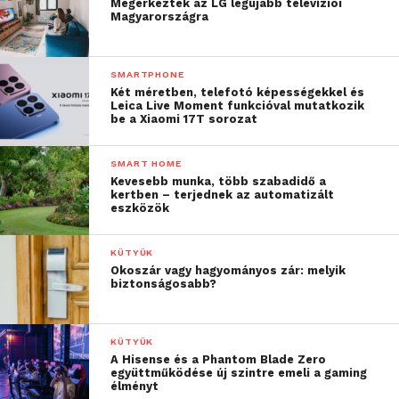
Megérkeztek az LG legújabb televíziói
Magyarországra
SMARTPHONE
Két méretben, telefotó képességekkel és
Leica Live Moment funkcióval mutatkozik
be a Xiaomi 17T sorozat
SMART HOME
Kevesebb munka, több szabadidő a
kertben – terjednek az automatizált
eszközök
KÜTYÜK
Okoszár vagy hagyományos zár: melyik
biztonságosabb?
KÜTYÜK
A Hisense és a Phantom Blade Zero
együttműködése új szintre emeli a gaming
élményt