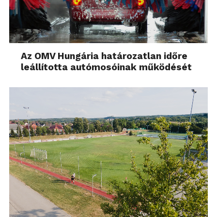
Az OMV Hungária határozatlan időre
leállította autómosóinak működését