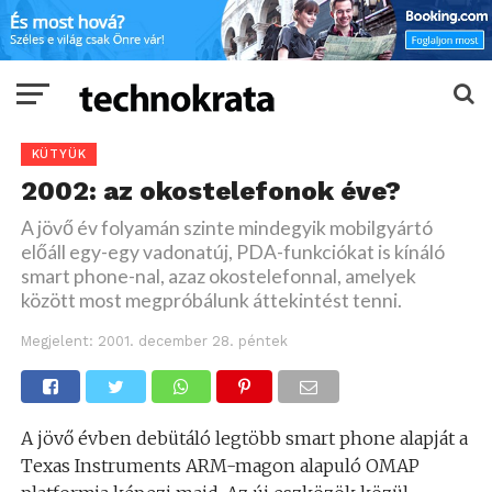
KÜTYÜK
2002: az okostelefonok éve?
A jövő év folyamán szinte mindegyik mobilgyártó
előáll egy-egy vadonatúj, PDA-funkciókat is kínáló
smart phone-nal, azaz okostelefonnal, amelyek
között most megpróbálunk áttekintést tenni.
Megjelent:
2001. december 28. péntek
A jövő évben debütáló legtöbb smart phone alapját a
Texas Instruments ARM-magon alapuló OMAP