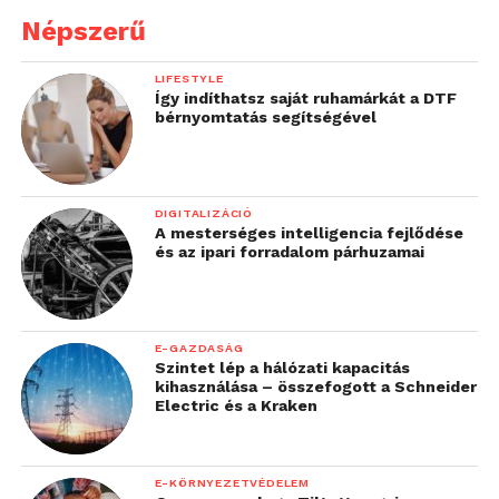
Népszerű
LIFESTYLE
Így indíthatsz saját ruhamárkát a DTF
bérnyomtatás segítségével
DIGITALIZÁCIÓ
A mesterséges intelligencia fejlődése
és az ipari forradalom párhuzamai
E-GAZDASÁG
Szintet lép a hálózati kapacitás
kihasználása – összefogott a Schneider
Electric és a Kraken
E-KÖRNYEZETVÉDELEM