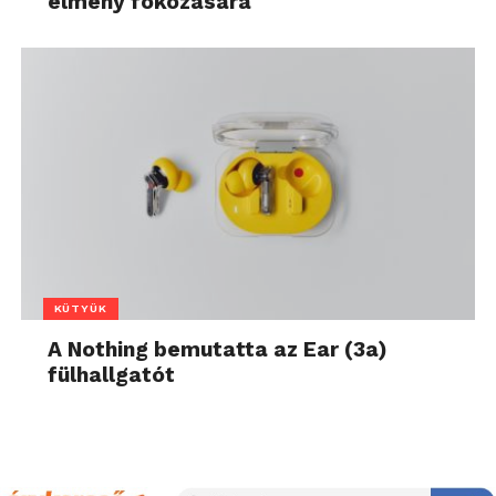
élmény fokozására
KÜTYÜK
A Nothing bemutatta az Ear (3a)
fülhallgatót