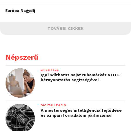
Európa Nagydíj
TOVÁBBI CIKKEK
Népszerű
LIFESTYLE
Így indíthatsz saját ruhamárkát a DTF
bérnyomtatás segítségével
DIGITALIZÁCIÓ
A mesterséges intelligencia fejlődése
és az ipari forradalom párhuzamai