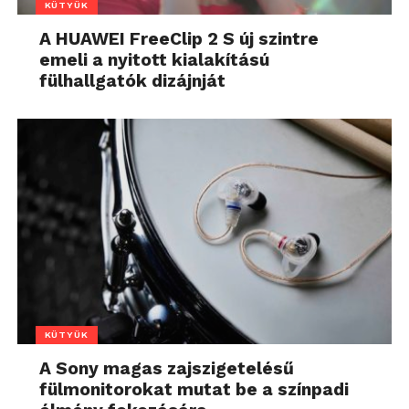
KÜTYÜK
A HUAWEI FreeClip 2 S új szintre
emeli a nyitott kialakítású
fülhallgatók dizájnját
KÜTYÜK
A Sony magas zajszigetelésű
fülmonitorokat mutat be a színpadi