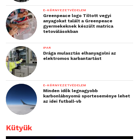
E-KÖRNYEZETVÉDELEM
Greenpeace logo Tiltott vegyi
anyagokat talált a Greenpeace
gyermekeknek készült matrica
tetoválásokban
IPAR
Drága mulasztás elhanyagolni az
elektromos karbantartást
E-KÖRNYEZETVÉDELEM
Minden idők legnagyobb
karbonlábnyomú sporteseménye lehet
az idei futball-vb
Kütyük