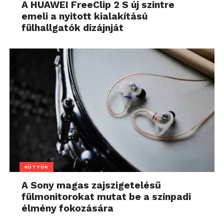
A HUAWEI FreeClip 2 S új szintre
emeli a nyitott kialakítású
fülhallgatók dizájnját
KÜTYÜK
A Sony magas zajszigetelésű
fülmonitorokat mutat be a színpadi
élmény fokozására