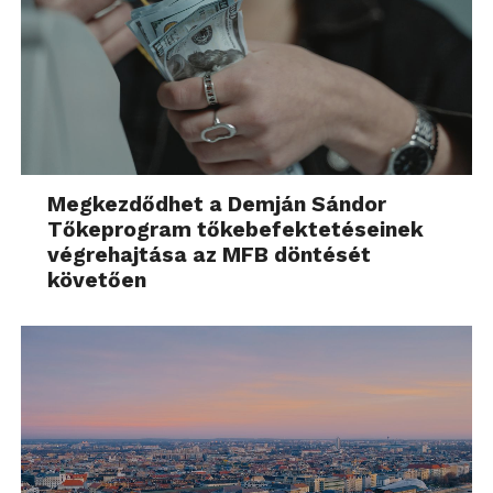
Megkezdődhet a Demján Sándor
Tőkeprogram tőkebefektetéseinek
végrehajtása az MFB döntését
követően