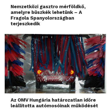
Nemzetközi gasztro mérföldkő,
amelyre büszkék lehetünk – A
Fragola Spanyolországban
terjeszkedik
Az OMV Hungária határozatlan időre
leállította autómosóinak működését