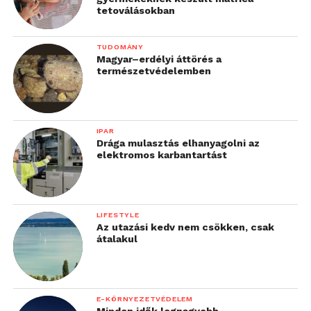
tetoválásokban
TUDOMÁNY
Magyar–erdélyi áttörés a
természetvédelemben
IPAR
Drága mulasztás elhanyagolni az
elektromos karbantartást
LIFESTYLE
Az utazási kedv nem csökken, csak
átalakul
E-KÖRNYEZETVÉDELEM
Minden idők legnagyobb