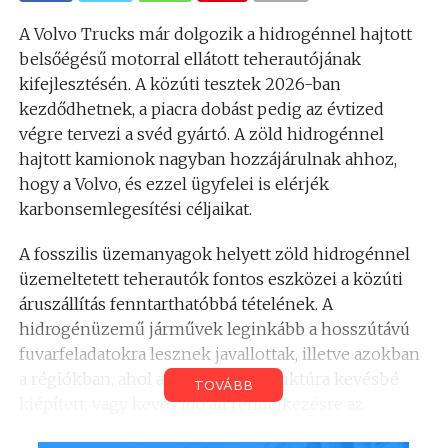
A Volvo Trucks már dolgozik a hidrogénnel hajtott
belsőégésű motorral ellátott teherautójának
kifejlesztésén. A közúti tesztek 2026-ban
kezdődhetnek, a piacra dobást pedig az évtized
végre tervezi a svéd gyártó. A zöld hidrogénnel
hajtott kamionok nagyban hozzájárulnak ahhoz,
hogy a Volvo, és ezzel ügyfelei is elérjék
karbonsemlegesítési céljaikat.
A fosszilis üzemanyagok helyett zöld hidrogénnel
üzemeltetett teherautók fontos eszközei a közúti
áruszállítás fenntarthatóbbá tételének. A
hidrogénüzemű járművek leginkább a hosszútávú
fuvarfeladatokra lesznek javallottak, illetve azokban
a régiókban, ahol a töltési infrastruktúra kevésbé
TOVÁBB
kiépített, vagy kevés idő áll rendelkezésre az
akkumulátorok töltéséhez.