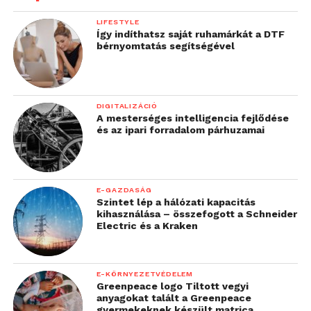
LIFESTYLE
Így indíthatsz saját ruhamárkát a DTF
bérnyomtatás segítségével
DIGITALIZÁCIÓ
A mesterséges intelligencia fejlődése
és az ipari forradalom párhuzamai
E-GAZDASÁG
Szintet lép a hálózati kapacitás
kihasználása – összefogott a Schneider
Electric és a Kraken
E-KÖRNYEZETVÉDELEM
Greenpeace logo Tiltott vegyi
anyagokat talált a Greenpeace
gyermekeknek készült matrica