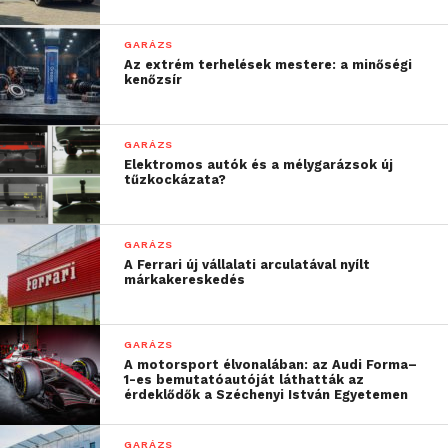
energia árainak fényében
ők maguk választják ki a
GARÁZS
Az extrém terhelések mestere: a minőségi
számunkra
kenőzsír
legmegfelelőbbet” –
teszi hozzá Jan
GARÁZS
Elektromos autók és a mélygarázsok új
Hjelmgren.
tűzkockázata?
A Volvo Trucks hidrogénüzemű belsőégésű motorja
GARÁZS
A Ferrari új vállalati arculatával nyílt
magasnyomású direkt befecskendezővel lesz ellátva.
márkakereskedés
Ez a technológia lehetővé teszi, hogy a kis
mennyiségű befecskendező üzemanyagot magas
nyomással juttassák a rendszerbe, hogy a
GARÁZS
A motorsport élvonalában: az Audi Forma–
kompressziós begyújtás még azelőtt megtörténjen,
1-es bemutatóautóját láthatták az
hogy a hidrogén bekerül a rendszerbe. Ennek a
érdeklődők a Széchenyi István Egyetemen
technológiának az az előnye, hogy alacsonyabb
üzemanyagfogyasztás mellett magasabb az
GARÁZS