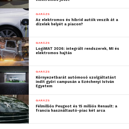
szén-dioxid-kibocsátási sztenderdek
szerint “Zéró Károsanyag-Kibocsátású”
GARÁZS
Az elektromos és hibrid autók veszik át a
(ZEV) járműveknek számítanak.
dízelek helyét a piacon?
A hidrogénüzemű belsőégésű motorok
kis mennyiségben nitrogen-oxidokat
GARÁZS
és egyéb részecskéket is kibocsátanak.
LogiMAT 2026: integrált rendszerek, MI és
elektromos hajtás
A hidrogén az üzemanyagcellás
tehergépjárművek üzemeltetésére is
használható, ahol az elektromos áramot
GARÁZS
a teherautón található egységek állítják
Környezetbarát autómosó szolgáltatást
indít győri campusán a Széchenyi István
elő. Az üzemanyagcellás elektromos
Egyetem
teherautók a vízgőzön kívül más
anyagot nem bocsátanak ki magukból.
GARÁZS
Félmilliós Peugeot és 15 milliós Renault: a
Forrás: Volvo Trucks Hungary
francia használtautó-piac két arca
További friss híreket talál a
Technokrata
főoldalán!