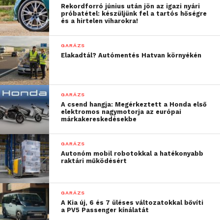
karbonsemlegesítéséhez
Rekordforró június után jön az igazi nyári
próbatétel: készüljünk fel a tartós hőségre
számos különböző
és a hirtelen viharokra!
technikai megoldásra van
GARÁZS
szükség. Globális
Elakadtál? Autómentés Hatvan környékén
teherautó-gyártóként az
a feladatunk, hogy
GARÁZS
ügyfeleinknek a
A csend hangja: Megérkeztett a Honda első
elektromos nagymotorja az európai
karbonsemlegesítési
márkakereskedésekbe
megoldások széles
GARÁZS
választékát tudjuk
Autonóm mobil robotokkal a hatékonyabb
raktári működésért
felkínálni, amelyből
aztán a fuvarfeladat
GARÁZS
jellege, az elérhető
A Kia új, 6 és 7 üléses változatokkal bővíti
infrastruktúra és a zöld
a PV5 Passenger kínálatát