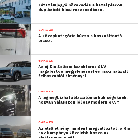
Kétszámjegyű növekedés a hazai piacon,
energiahatékonyság, és így nagyobb a motorerő.
duplázódó kínai részesedéssel
A Volvo Csoport Westport Fuels Systems-szel aláírt
megállapodása szerint a két cég vegyesvállalatot fog
GARÁZS
létrehozni a magasnyomású direkt befecskendezési
A középkategória húzza a használtautó-
piacot
technológia alkalmazására. A vegyesvállalat 2024.
második felében kezdheti meg működését a
hivatalos dokumentumok aláírását követően.
GARÁZS
Az új Kia Seltos: karakteres SUV
Tények
magabiztos megjelenéssel és maximalizált
felhasználói élménnyel
A hidrogénüzemű Volvo
GARÁZS
tehergépjárművek a dízel társaikhoz
A legmegbízhatóbb autómárkák cégeknek:
hasonló hatótávolsággal rendelkeznek
hogyan válasszon jól egy modern KKV?
majd, a fuvarfeladat jellegétől függően.
A hidrogén elégetéséből származó
GARÁZS
alacsony CO
-kibocsátásnak
Az első élmény mindent megváltoztat: a Kia
2
EV2 kampánya közelebb hozza az
köszönhetően ezen járművek az új EU-s
elektromos jövőt