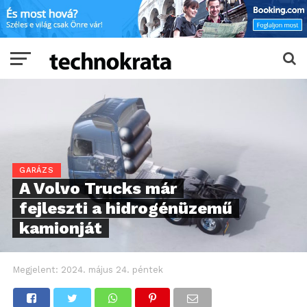
GARÁZS
A Volvo Trucks már
fejleszti a hidrogénüzemű
kamionját
Megjelent:
2024. május 24. péntek