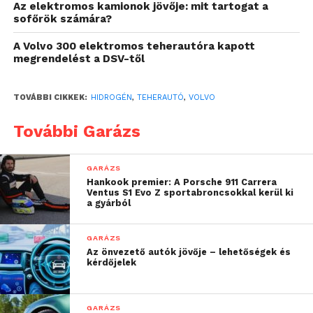
kibocsátással jár forrástól a kerékig. Ezen járművek
Az elektromos kamionok jövője: mit tartogat a
sofőrök számára?
remek kiegészítései lesznek az akkumulátoros-
elektromos modelleinknek, amelyeket már több éve
A Volvo 300 elektromos teherautóra kapott
értékesítünk a piacokon” – mondja Jan Hjelmgren, a
megrendelést a DSV-től
Volvo Trucks termékmenedzsment- és minőségügyi
vezetője.
TOVÁBBI CIKKEK:
HIDROGÉN
,
TEHERAUTÓ
,
VOLVO
A Volvo Trucks zöld hidrogénnel üzemeltetett
További Garázs
belsőégésű motorjait megújuló hidrogénezett
növényi olajjal (HVO) használva potenciálisan nettó
GARÁZS
zéró CO
-kibocsátás érhető el, és ezen járművek
2
Hankook premier: A Porsche 911 Carrera
Ventus S1 Evo Z sportabroncsokkal kerül ki
“Zéró Károsanyag-Kibocsátású” (ZEV) járműveknek
a gyárból
számítanak az Európai Unió új szén-dioxid-
kibocsátási sztenderdjei szerint.
GARÁZS
Az önvezető autók jövője – lehetőségek és
kérdőjelek
“Világosan látszik, hogy a
nehézáru-szállítás
GARÁZS