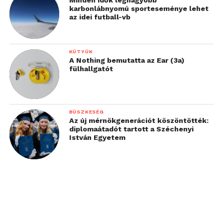
karbonlábnyomú sporteseménye lehet
az idei futball-vb
KÜTYÜK
A Nothing bemutatta az Ear (3a)
fülhallgatót
BÜSZKESÉG
Az új mérnökgenerációt köszöntötték:
diplomaátadót tartott a Széchenyi
István Egyetem