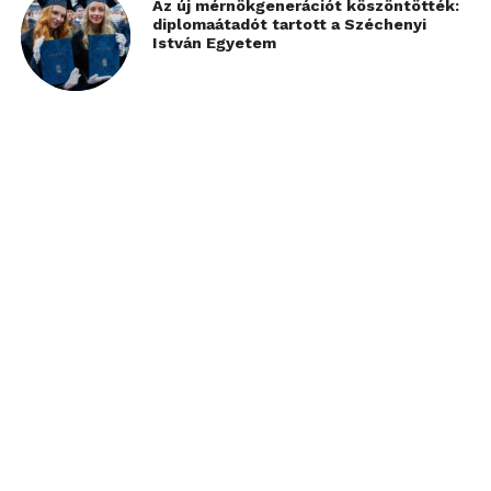
Az új mérnökgenerációt köszöntötték:
diplomaátadót tartott a Széchenyi
István Egyetem