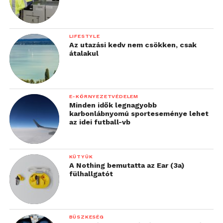
LIFESTYLE
Az utazási kedv nem csökken, csak
átalakul
E-KÖRNYEZETVÉDELEM
Minden idők legnagyobb
karbonlábnyomú sporteseménye lehet
az idei futball-vb
KÜTYÜK
A Nothing bemutatta az Ear (3a)
fülhallgatót
BÜSZKESÉG