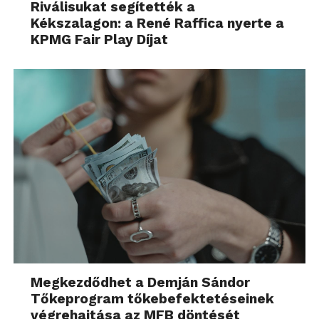
Riválisukat segítették a
Kékszalagon: a René Raffica nyerte a
KPMG Fair Play Díjat
Megkezdődhet a Demján Sándor
Tőkeprogram tőkebefektetéseinek
végrehajtása az MFB döntését