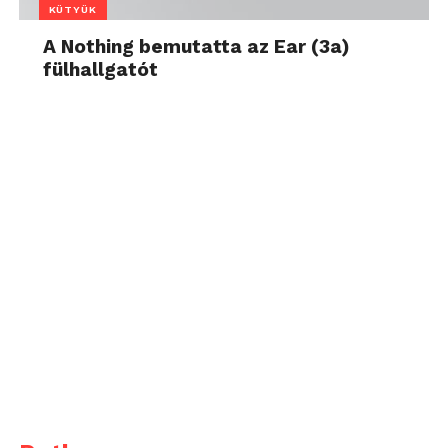
KÜTYÜK
A Nothing bemutatta az Ear (3a)
fülhallgatót