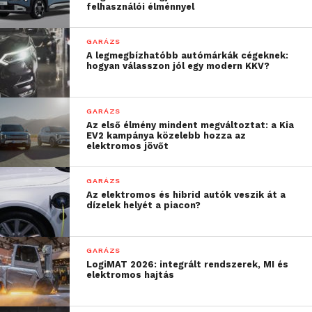
felhasználói élménnyel
GARÁZS
A legmegbízhatóbb autómárkák cégeknek:
hogyan válasszon jól egy modern KKV?
GARÁZS
Az első élmény mindent megváltoztat: a Kia
EV2 kampánya közelebb hozza az
elektromos jövőt
GARÁZS
Az elektromos és hibrid autók veszik át a
dízelek helyét a piacon?
GARÁZS
LogiMAT 2026: integrált rendszerek, MI és
elektromos hajtás