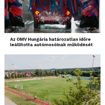
Az OMV Hungária határozatlan időre
leállította autómosóinak működését