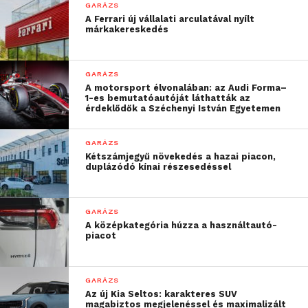
GARÁZS
A Ferrari új vállalati arculatával nyílt
márkakereskedés
GARÁZS
A motorsport élvonalában: az Audi Forma–
1-es bemutatóautóját láthatták az
érdeklődők a Széchenyi István Egyetemen
GARÁZS
Kétszámjegyű növekedés a hazai piacon,
duplázódó kínai részesedéssel
GARÁZS
A középkategória húzza a használtautó-
piacot
GARÁZS
Az új Kia Seltos: karakteres SUV
magabiztos megjelenéssel és maximalizált