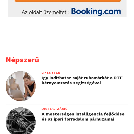
Népszerű
LIFESTYLE
Így indíthatsz saját ruhamárkát a DTF
bérnyomtatás segítségével
DIGITALIZÁCIÓ
A mesterséges intelligencia fejlődése
és az ipari forradalom párhuzamai