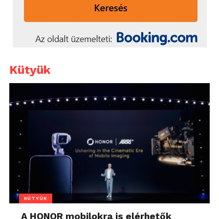
Kütyük
KÜTYÜK
A HONOR mobilokra is elérhetők