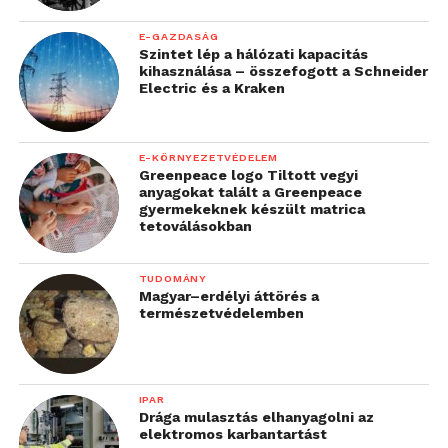
E-GAZDASÁG
Szintet lép a hálózati kapacitás
kihasználása – összefogott a Schneider
Electric és a Kraken
E-KÖRNYEZETVÉDELEM
Greenpeace logo Tiltott vegyi
anyagokat talált a Greenpeace
gyermekeknek készült matrica
tetoválásokban
TUDOMÁNY
Magyar–erdélyi áttörés a
természetvédelemben
IPAR
Drága mulasztás elhanyagolni az
elektromos karbantartást