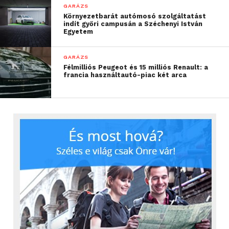
GARÁZS
Környezetbarát autómosó szolgáltatást
indít győri campusán a Széchenyi István
Egyetem
GARÁZS
Félmilliós Peugeot és 15 milliós Renault: a
francia használtautó-piac két arca