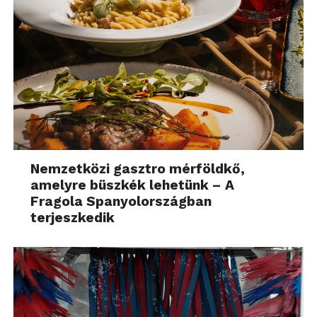
Nemzetközi gasztro mérföldkő,
amelyre büszkék lehetünk – A
Fragola Spanyolországban
terjeszkedik