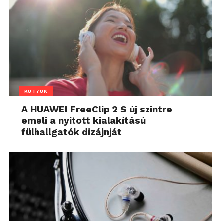
KÜTYÜK
A HUAWEI FreeClip 2 S új szintre
emeli a nyitott kialakítású
fülhallgatók dizájnját