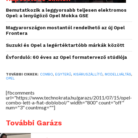
Bemutatkozik a leggyorsabb teljesen elektromos
Opel: a lenyűgöző Opel Mokka GSE
Magyarországon mostantól rendelhető az új Opel
Frontera
Suzuki és Opel a legértéktartóbb márkák között
Évforduló: 60 éves az Opel formatervező stúdiója
TOVÁBBI CIKKEK:
COMBO
,
EGYTERŰ
,
KISÁRUSZÁLLÍTÓ
,
MODELLVÁLTÁS
,
OPEL
[fbcomments
url="https://www.technokrata.hu/garazs/2011/07/15/opel-
combo-lett-a-fiat-doblobol/" width="800" count="off"
num="3" countmsg=""]
További Garázs