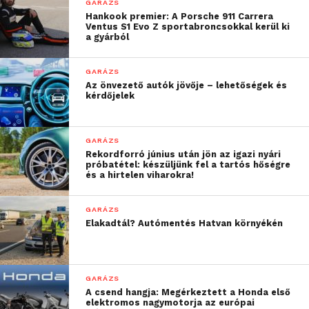
GARÁZS
Hankook premier: A Porsche 911 Carrera
Ventus S1 Evo Z sportabroncsokkal kerül ki
a gyárból
GARÁZS
Az önvezető autók jövője – lehetőségek és
kérdőjelek
GARÁZS
Rekordforró június után jön az igazi nyári
próbatétel: készüljünk fel a tartós hőségre
és a hirtelen viharokra!
GARÁZS
Elakadtál? Autómentés Hatvan környékén
GARÁZS
A csend hangja: Megérkeztett a Honda első
elektromos nagymotorja az európai