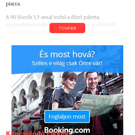
piacra.
A 90 lóerős 1,3-assal indul a dízel paletta,
ugyanekkora teljesítménnyel 1,6-os is elérhető.
TOVÁBB
Utóbbiból készül 105 lóerős verzió is, a sort a 135
lóerős kétliteres zárja. Az 1,4-es benzines 95 lóerős,
ugyanennek a blokknak sűrített földgázas (CNG)
kiadása 120 lóerő leadására képes. A benzines és az
1,3-as dízel ötfokozatú, a többi hatfokozatú manuális
váltót kap alapáron. Jár a start-stop rendszer is,
kivétel a CNG-s modell, illetve a 90 lóerős, 1,6-os
dízel, ha automatizált, ötfokozatú Easytronic váltóval
rendelik.
Kapcsolódó cikkek