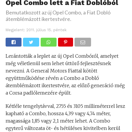
Opel Combo lett a Fiat Doblóból
Bemutatkozott az új Opel Combo, a Fiat Dobló
átemblémázott ikertestvére.
Megjelent:
2011. július 15. péntek
Lerántották a leplet az új Opel Combóról, amelyet
még véletlenül sem lehet úttörő fejlesztésnek
nevezni. A General Motors Fiattal kötött
együttműködése révén a Combo a Dobló
átemblémázott ikertestvére, az előző generáció még
a Corsa padlólemezére épült.
Kétféle tengelytávval, 2755 és 3105 milliméterrel lesz
kapható a Combo, hossza 4,39 vagy 4,74 méter,
magassága 1,85 vagy 2,1 méter lehet. A Combo
egyterű változata öt- és hétüléses kivitelben kerül