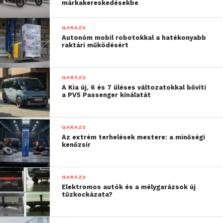
márkakereskedésekbe
GARÁZS
Autonóm mobil robotokkal a hatékonyabb
raktári működésért
GARÁZS
A Kia új, 6 és 7 üléses változatokkal bővíti
a PV5 Passenger kínálatát
GARÁZS
Az extrém terhelések mestere: a minőségi
kenőzsír
GARÁZS
Elektromos autók és a mélygarázsok új
tűzkockázata?