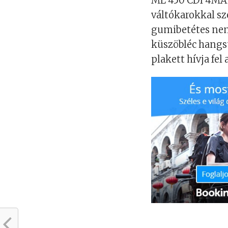
ML 450 CDI 4MATI
váltókarokkal sz
gumibetétes neme
küszöbléc hangs
plakett hívja fel