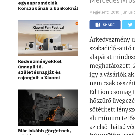
Mercedes M os
egyenpromóciók
korszakának a bankoknál
Megjelent:
2010. június
SHARE
Árkedvezmény ug
szabadidő-autó m
alapárat mindöss
Kedvezményekkel
meghatározott, 2
ünnepli 16.
születésnapját és
így a vásárlók a
rajongóit a Xiaomi
nem csak összért
Edition csomag té
hőszűrő üvegezés
sötétített fénysz
alumínium tetős
az első-hátsó vé
Már inkább görgetnek,