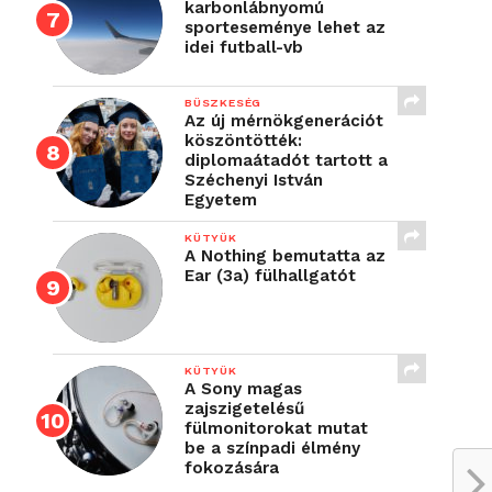
karbonlábnyomú
sporteseménye lehet az
idei futball-vb
BÜSZKESÉG
Az új mérnökgenerációt
köszöntötték:
diplomaátadót tartott a
Széchenyi István
Egyetem
KÜTYÜK
A Nothing bemutatta az
Ear (3a) fülhallgatót
KÜTYÜK
A Sony magas
zajszigetelésű
fülmonitorokat mutat
be a színpadi élmény
fokozására