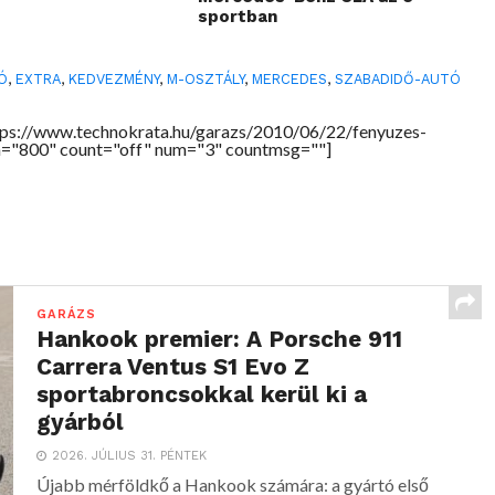
sportban
Ó
,
EXTRA
,
KEDVEZMÉNY
,
M-OSZTÁLY
,
MERCEDES
,
SZABADIDŐ-AUTÓ
tps://www.technokrata.hu/garazs/2010/06/22/fenyuzes-
th="800" count="off" num="3" countmsg=""]
GARÁZS
Hankook premier: A Porsche 911
Carrera Ventus S1 Evo Z
sportabroncsokkal kerül ki a
gyárból
2026. JÚLIUS 31. PÉNTEK
Újabb mérföldkő a Hankook számára: a gyártó első