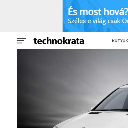
Fényűzés jelképes árért
SHARE
KÜTYÜK