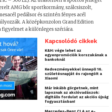
C – 306 LE). Az utastérben a sportos jelleget
erelt AMG bőr sportkormány, szálcsiszolt,
sacél pedálsor és szintén fényes acél
úlyozzák. A középkonzolon Grand Edition
 a figyelmet a különleges szériára.
Kapcsolódó cikkek
K&H: vége lehet az
egyenpromóciók korszakának a
bankoknál
Kedvezményekkel ünnepli 16.
születésnapját és rajongóit a
Xiaomi
Már inkább görgetnek, mint
lapoznak az akcióvadászok:
digitális fordulat az akciós újság
fogyasztásban!
Mercedes-Benz CLA az e-