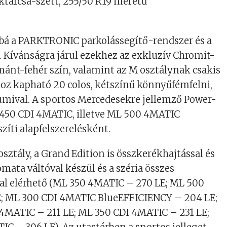
tárcsa-szett, 255/50 R19 méretű
bá a PARKTRONIC parkolássegítő-rendszer és a
. Kívánságra járul ezekhez az exkluzív Chromit-
ánt-fehér szín, valamint az M osztálynak csakis
oz kapható 20 colos, kétszínű könnyűfémfelni,
umival. A sportos Mercedesekre jellemző Power-
450 CDI 4MATIC, illetve ML 500 4MATIC
zíti alapfelszerelésként.
ztály, a Grand Edition is összkerékhajtással és
mata váltóval készül és a széria összes
al elérhető (ML 350 4MATIC – 270 LE; ML 500
; ML 300 CDI 4MATIC BlueEFFICIENCY – 204 LE;
4MATIC – 211 LE; ML 350 CDI 4MATIC – 231 LE;