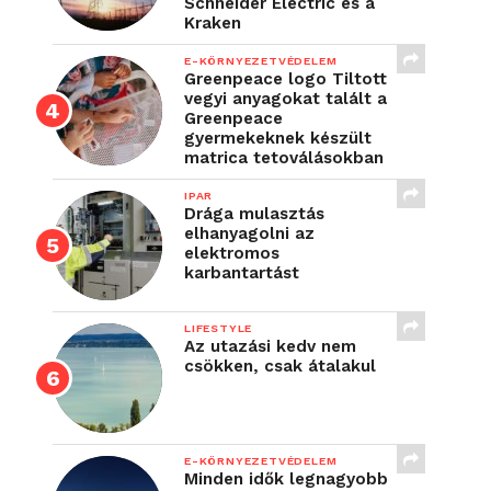
Schneider Electric és a
Kraken
E-KÖRNYEZETVÉDELEM
Greenpeace logo Tiltott
vegyi anyagokat talált a
Greenpeace
gyermekeknek készült
matrica tetoválásokban
IPAR
Drága mulasztás
elhanyagolni az
elektromos
karbantartást
LIFESTYLE
Az utazási kedv nem
csökken, csak átalakul
E-KÖRNYEZETVÉDELEM
Minden idők legnagyobb