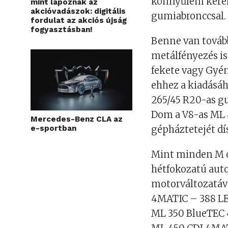
könnyűfém kerék
mint lapoznak az
akcióvadászok: digitális
gumiabronccsal.
fordulat az akciós újság
fogyasztásban!
Benne van továb
metálfényezés is
fekete vagy Gyém
ehhez a kiadásáh
265/45 R20-as g
Dom a V8-as ML 
Mercedes-Benz CLA az
e-sportban
gépháztetejét dís
Mint minden M os
hétfokozatú auto
motorváltozatáv
4MATIC – 388 LE
ML 350 BlueTEC 