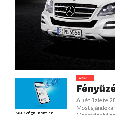
GARÁZS
Fényűzé
A hét üzlete 2
Most ajándékár
K&H: vége lehet az