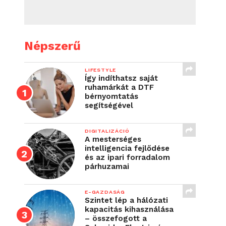
Népszerű
LIFESTYLE
Így indíthatsz saját
ruhamárkát a DTF
bérnyomtatás
segítségével
DIGITALIZÁCIÓ
A mesterséges
intelligencia fejlődése
és az ipari forradalom
párhuzamai
E-GAZDASÁG
Szintet lép a hálózati
kapacitás kihasználása
– összefogott a