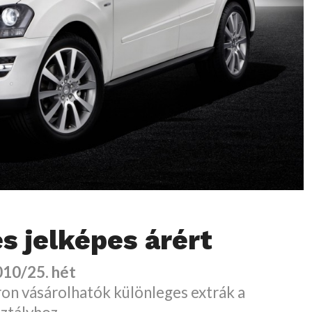
s jelképes árért
010/25. hét
on vásárolhatók különleges extrák a