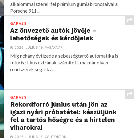
alkalommal szereli fel prémium gumiabroncsaival a
Porsche 911...
GARÁZS
Az önvezető autók jövője –
lehetőségek és kérdőjelek
2026. JÚLIUS 19. VASÁRNAP
Míg néhány évtizede a sebességtartó automatika is
futurisztikus extrának számított, ma már olyan
rendszerek segítik a...
GARÁZS
Rekordforró június után jön az
igazi nyári próbatétel: készüljünk
fel a tartós hőségre és a hirtelen
viharokra!
2026. JÚLIUS 16. CSÜTÖRTÖK