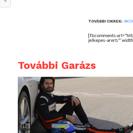
TOVÁBBI CIKKEK:
AKCI
[fbcomments url="ht
jelkepes-arert/" wid
További Garázs