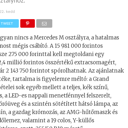
ztályhoz.
 22. kedd
TWEET
yan nincs a Mercedes M osztályra, a hatalmas
ost mégis csábító. A 15 981 000 forintos
ze 275 000 forinttal kell megtoldani egy
,4 millió forintos összértékű extracsomagért,
kár 2 143 750 forintot spórolhatnak. Az ajánlatnak
éke, tartalma is figyelemre méltó: a Grand
telei sok egyéb mellett a teljes, kék színű,
, a LED-es nappali menetfénnyel felszerelt,
óróüveg és a szintén sötétített hátsó lámpa, az
ín, a gazdag krómozás, az AMG-hűtőmaszk és
dőlemez, valamint a 19 colos, Y-küllős