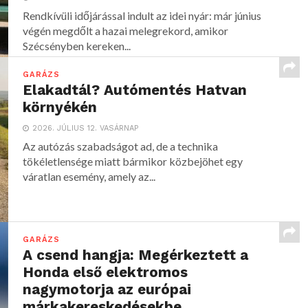
Rendkívüli időjárással indult az idei nyár: már június
végén megdőlt a hazai melegrekord, amikor
Szécsényben kereken...
GARÁZS
Elakadtál? Autómentés Hatvan
környékén
2026. JÚLIUS 12. VASÁRNAP
Az autózás szabadságot ad, de a technika
tökéletlensége miatt bármikor közbejöhet egy
váratlan esemény, amely az...
GARÁZS
A csend hangja: Megérkeztett a
Honda első elektromos
nagymotorja az európai
márkakereskedésekbe