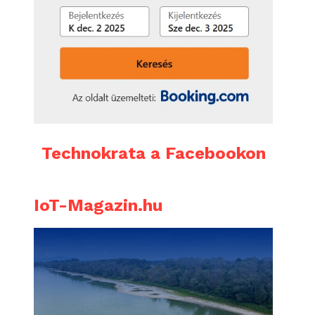
Technokrata a Facebookon
IoT-Magazin.hu