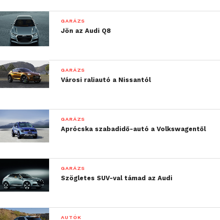
GARÁZS
Jön az Audi Q8
GARÁZS
Városi raliautó a Nissantól
GARÁZS
Aprócska szabadidő-autó a Volkswagentől
GARÁZS
Szögletes SUV-val támad az Audi
AUTÓK