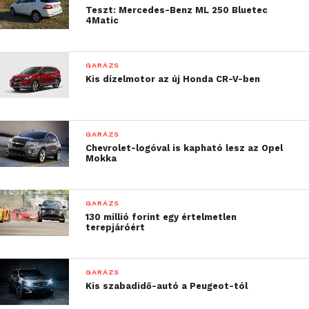
Teszt: Mercedes-Benz ML 250 Bluetec
4Matic
GARÁZS
Kis dízelmotor az új Honda CR-V-ben
GARÁZS
Chevrolet-logóval is kapható lesz az Opel
Mokka
GARÁZS
130 millió forint egy értelmetlen
terepjáróért
GARÁZS
Kis szabadidő-autó a Peugeot-tól