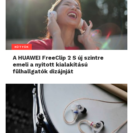
KÜTYÜK
A HUAWEI FreeClip 2 S új szintre
emeli a nyitott kialakítású
fülhallgatók dizájnját