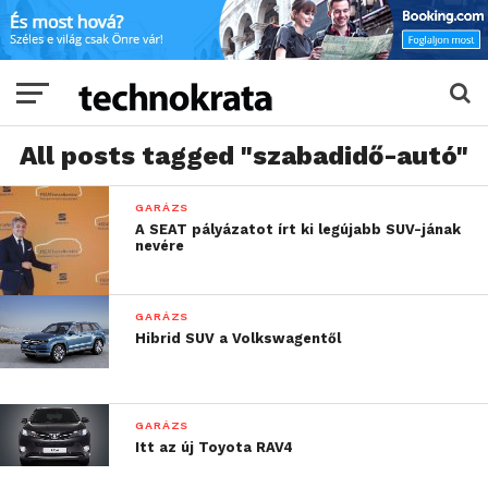
All posts tagged "szabadidő-autó"
GARÁZS
A SEAT pályázatot írt ki legújabb SUV-jának
nevére
GARÁZS
Hibrid SUV a Volkswagentől
GARÁZS
Itt az új Toyota RAV4