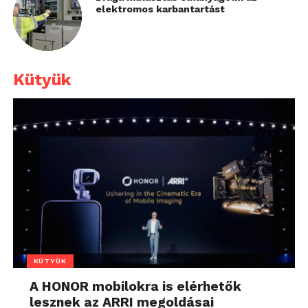
elektromos karbantartást
Kütyük
KÜTYÜK
A HONOR mobilokra is elérhetők
lesznek az ARRI megoldásai