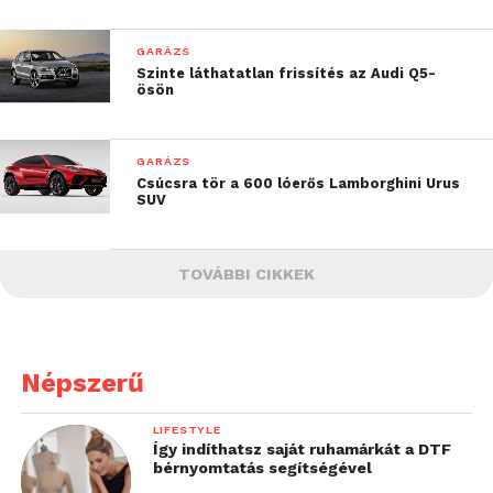
GARÁZS
Szinte láthatatlan frissítés az Audi Q5-
ösön
GARÁZS
Csúcsra tör a 600 lóerős Lamborghini Urus
SUV
TOVÁBBI CIKKEK
Népszerű
LIFESTYLE
Így indíthatsz saját ruhamárkát a DTF
bérnyomtatás segítségével