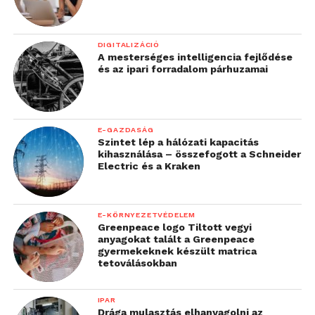
DIGITALIZÁCIÓ
A mesterséges intelligencia fejlődése
és az ipari forradalom párhuzamai
E-GAZDASÁG
Szintet lép a hálózati kapacitás
kihasználása – összefogott a Schneider
Electric és a Kraken
E-KÖRNYEZETVÉDELEM
Greenpeace logo Tiltott vegyi
anyagokat talált a Greenpeace
gyermekeknek készült matrica
tetoválásokban
IPAR
Drága mulasztás elhanyagolni az