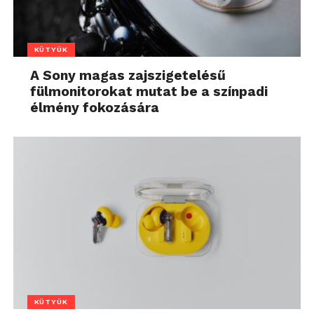
KÜTYÜK
A Sony magas zajszigetelésű
fülmonitorokat mutat be a színpadi
élmény fokozására
KÜTYÜK