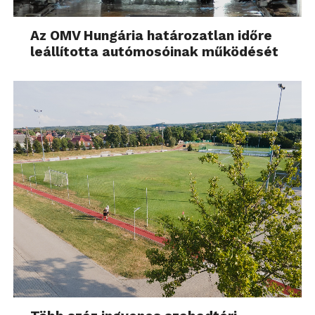
Az OMV Hungária határozatlan időre
leállította autómosóinak működését