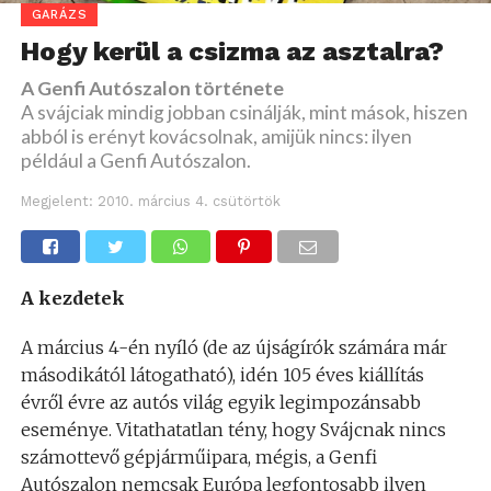
GARÁZS
Hogy kerül a csizma az asztalra?
A Genfi Autószalon története
A svájciak mindig jobban csinálják, mint mások, hiszen
abból is erényt kovácsolnak, amijük nincs: ilyen
például a Genfi Autószalon.
Megjelent:
2010. március 4. csütörtök
A kezdetek
A március 4-én nyíló (de az újságírók számára már
másodikától látogatható), idén 105 éves kiállítás
évről évre az autós világ egyik legimpozánsabb
eseménye. Vitathatatlan tény, hogy Svájcnak nincs
számottevő gépjárműipara, mégis, a Genfi
Autószalon nemcsak Európa legfontosabb ilyen