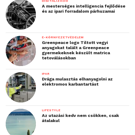
DIGITALIZÁCIÓ
A mesterséges intelligencia fejlődése
és az ipari forradalom párhuzamai
E-KÖRNYEZETVÉDELEM
Greenpeace logo Tiltott vegyi
anyagokat talált a Greenpeace
gyermekeknek készült matrica
tetoválásokban
IPAR
Drága mulasztás elhanyagolni az
elektromos karbantartást
LIFESTYLE
Az utazási kedv nem csökken, csak
átalakul