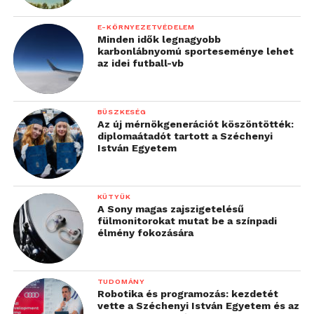
E-KÖRNYEZETVÉDELEM
Minden idők legnagyobb
karbonlábnyomú sporteseménye lehet
az idei futball-vb
BÜSZKESÉG
Az új mérnökgenerációt köszöntötték:
diplomaátadót tartott a Széchenyi
István Egyetem
KÜTYÜK
A Sony magas zajszigetelésű
fülmonitorokat mutat be a színpadi
élmény fokozására
TUDOMÁNY
Robotika és programozás: kezdetét
vette a Széchenyi István Egyetem és az