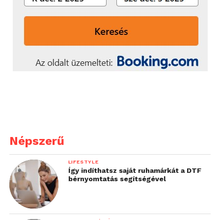
Népszerű
LIFESTYLE
Így indíthatsz saját ruhamárkát a DTF
bérnyomtatás segítségével