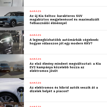
GARÁZS
Az új Kia Seltos: karakteres SUV
magabiztos megjelenéssel és maximalizált
felhasználói élménnyel
GARÁZS
A legmegbízhatóbb autómárkák cégeknek:
hogyan válasszon jól egy modern KKV?
GARÁZS
Az első élmény mindent megváltoztat: a Kia
EV2 kampánya közelebb hozza az
elektromos jövőt
GARÁZS
Az elektromos és hibrid autók veszik át a
dízelek helyét a piacon?
GARÁZS