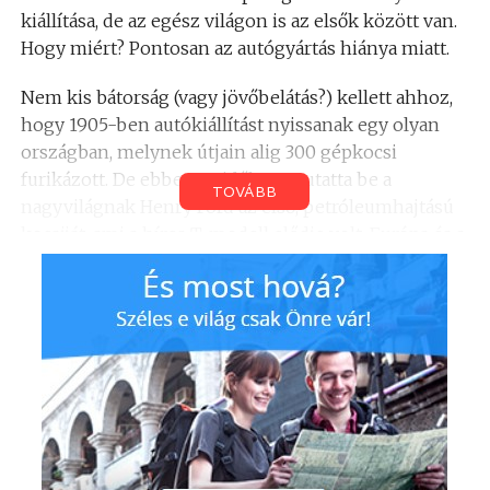
kiállítása, de az egész világon is az elsők között van.
Hogy miért? Pontosan az autógyártás hiánya miatt.
Nem kis bátorság (vagy jövőbelátás?) kellett ahhoz,
hogy 1905-ben autókiállítást nyissanak egy olyan
országban, melynek útjain alig 300 gépkocsi
furikázott. De ebben az időben mutatta be a
TOVÁBB
nagyvilágnak Henry Ford az első, petróleumhajtású
kocsiját, ami a híres T-modell elődje volt. Európa és a
világ autólázban égett, ez hozta meg a svájciak
kedvét a kiállításhoz. Az ötlet mindenesetre bevált: a
genfi „játszótér” semlegessége és a tény, hogy a
nagyközönségből mindenki találhatott magának
kedvére való járgányt, minden évben rengeteg
kiállítót és látogatót vonzott – és vonz a mai napig.
A többi híres autószalon, mint például a detroiti, a
frankfurti, a tokiói vagy a párizsi – akár tetszik, akár