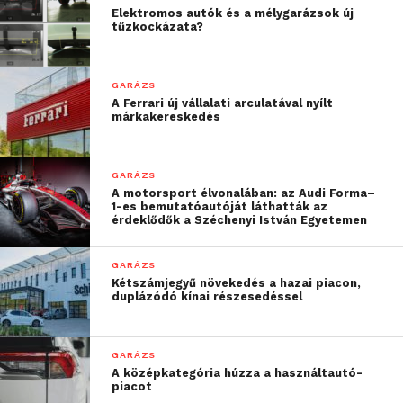
idén sem kell csalódnia, hiszen a holnap startoló
Elektromos autók és a mélygarázsok új
tűzkockázata?
kiállításon mindenki ott lesz, aki számít.
A múlt század elején az Autószalon egy új korszak
GARÁZS
kezdetét hirdette. Ahogy a benzinüzemű járművek
A Ferrari új vállalati arculatával nyílt
márkakereskedés
új irányt adtak a világ fejlődésének száz évvel
ezelőtt, úgy lehet az idei motor show egy még újabb
autós korszak kezdete. A szuperkönnyű kasznik és
GARÁZS
az alacsony károsanyag-kibocsátású autók mellett a
A motorsport élvonalában: az Audi Forma–
1-es bemutatóautóját láthatták az
reflektorfényben immár az elektromos, hibrid és
érdeklődők a Széchenyi István Egyetemen
környezetbarát járművek állnak: az autógyártók
ezzel válaszolnak az új évezred kihívásaira Genfben.
GARÁZS
Kétszámjegyű növekedés a hazai piacon,
duplázódó kínai részesedéssel
GARÁZS
A középkategória húzza a használtautó-
piacot