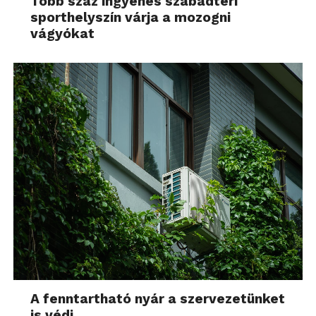
Több száz ingyenes szabadtéri
sporthelyszín várja a mozogni
vágyókat
A fenntartható nyár a szervezetünket
is védi