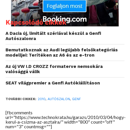
nem – kötődik az adott ország autóiparához. Genf
az egyetlen hely, ahol nincs kivételezés: a nem túl
nagy alapterületű standok viszonylag hasonló
Kapcsolódó cikkek
méretűek, így egyik gyártó sem kerülhet túlsúlyba
azzal, hogy egy teljes pavilont lefoglal magának. Itt
A Dacia új, limitált szériával készül a Genfi
Autószalonra
valóban a lényegre lehet fókuszálni, legyen szó
szériamodellekről vagy egzotikus szuperautókról,
Bemutatkoznak az Audi legújabb felsőkategóriás
vadonatúj kütyükről vagy technikai áttörésekről:
modelljei: Terítéken az A6 és az e-tron
mindenkinek egyformán jut a reflektorfényből.
Az új VW I.D CROZZ formaterve nemsokára
valósággá válik
Kiállítók és látogatók
SEAT világpremier a Genfi Autókiállításon
A legelső kiállításon, amit ugyanabban a Palexpo
központban szerveztek 1905-ben, mint ahol ma is
TOVÁBBI CIKKEK:
2010
,
AUTÓSZALON
,
GENF
tartják, 59 autógyártó mutatkozott be a 17000
érdeklődőnek. Az, hogy 1905-től tartjuk számon, de
[fbcomments
idén még csak a 80. autószalon nyílik meg, nem egy
url="https://www.technokrata.hu/garazs/2010/03/04/hogy-
kerul-a-csizma-az-asztalra/" width="800" count="off"
számolási hiba, hanem a 20. század első
num="3" countmsg=""]