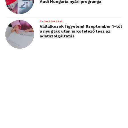
Audi Hungaria nyári programja
E-GAZDASÁG
Vállalkozók figyelem! Szeptember 1-től
a nyugták után is kötelező lesz az
adatszolgáltatás