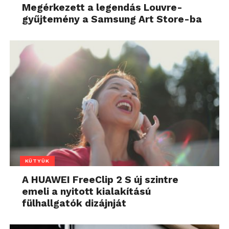
Megérkezett a legendás Louvre-
gyűjtemény a Samsung Art Store-ba
KÜTYÜK
A HUAWEI FreeClip 2 S új szintre
emeli a nyitott kialakítású
fülhallgatók dizájnját