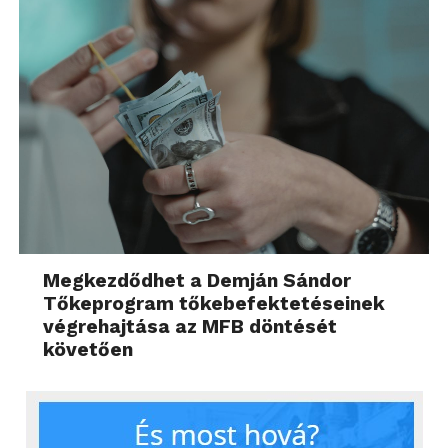
Megkezdődhet a Demján Sándor
Tőkeprogram tőkebefektetéseinek
végrehajtása az MFB döntését
követően