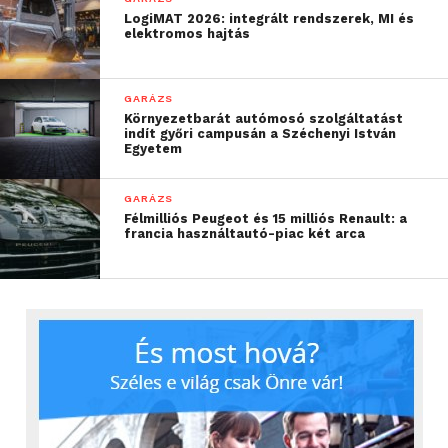
LogiMAT 2026: integrált rendszerek, MI és
elektromos hajtás
GARÁZS
Környezetbarát autómosó szolgáltatást
indít győri campusán a Széchenyi István
Egyetem
GARÁZS
Félmilliós Peugeot és 15 milliós Renault: a
francia használtautó-piac két arca