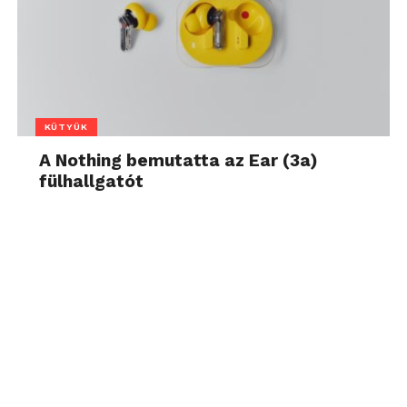
KÜTYÜK
A Nothing bemutatta az Ear (3a)
fülhallgatót