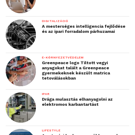
áll rendelkezésre lehetőség split klíma telepítésére.
Ugyanakkor energiafogyasztás, hatékonyság és
zajszint szempontjából a split klíma jobb választás,
DIGITALIZÁCIÓ
különösen ha hosszabb távú, nagyobb helyiségek
A mesterséges intelligencia fejlődése
és az ipari forradalom párhuzamai
hűtésére van szükség.
További friss híreket talál a
Technokrata
főoldalán!
Csatlakozzon hozzánk a
Facebookon
is!
E-KÖRNYEZETVÉDELEM
Greenpeace logo Tiltott vegyi
anyagokat talált a Greenpeace
gyermekeknek készült matrica
tetoválásokban
IPAR
Drága mulasztás elhanyagolni az
elektromos karbantartást
LIFESTYLE