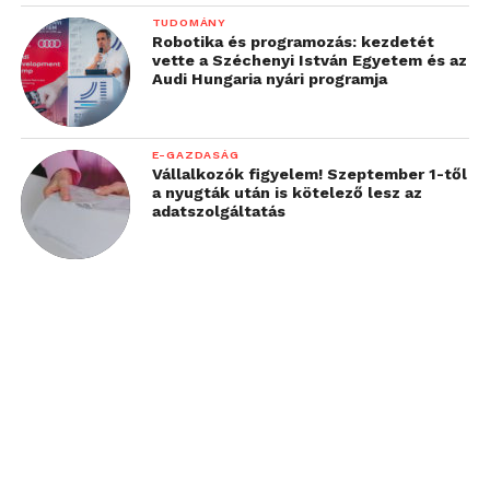
TUDOMÁNY
Robotika és programozás: kezdetét
vette a Széchenyi István Egyetem és az
Audi Hungaria nyári programja
E-GAZDASÁG
Vállalkozók figyelem! Szeptember 1-től
a nyugták után is kötelező lesz az
adatszolgáltatás