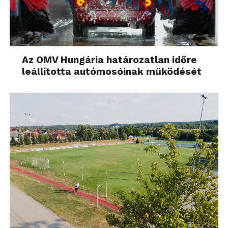
Az OMV Hungária határozatlan időre
leállította autómosóinak működését