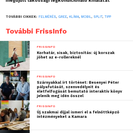
megújult lakossági légkondicionáló kínálatát
jellemzően 10-30%-kal
magasabb lehet, mint egy
TOVÁBBI CIKKEK:
FELMÉRÉS
,
GREE
,
KLÍMA
,
MOBIL
,
SPLIT
,
TIPP
split klíma esetében,
További FrissInfo
attól függően, hogy
mekkora teljesítményű
FRISSINFO
készülékről van szó”
Korhatár, sisak, biztosítás: új korszak
jöhet az e-rollereknél
– mutatott rá a Gree szakembere.
FRISSINFO
Szárnyakkal írt történet: Besenyei Péter
Mikor jöhet szóba a mobilklíma?
pályafutását, szenvedélyeit és
életfelfogását bemutató interaktív könyv
jelenik meg idén ősszel
Antal Mihály szerint ugyanakkor vannak olyan
esetek, amikor mégis a mobilklíma lehet a jó
FRISSINFO
választás. Erre példa, ha ideiglenes vagy bérelt
Új szakmai díjjal ismeri el a felnőttképző
intézményeket a Kamara
helyiségben szeretnénk a klímát használni,
ahonnan a későbbiekben a berendezés is