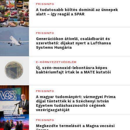
maradhatnak a háztartás klímatechnikai
FRISSINFO
A tudatosabb költés dominál az ünnepek
rendszerének.
alatt – így reagál a SPAR
„Egy mobilklíma
FRISSINFO
jellemzően olcsóbb, mint
Generációkon átívelő, családbarát és
szerethető: díjakat nyert a Lufthansa
egy split klíma, illetve
Systems Hungária
jellemzően nincs
E-KÖRNYEZETVÉDELEM
telepítési költség sem, így
Új, szén-monoxid-lebontásra képes
baktériumfajt írtak le a MATE kutatói
anyagi szempontok is
befolyásolhatják a
FRISSINFO
döntést. Továbbá egy
A magyar tudományért: vármegyei Prima
díjjal tüntették ki a Széchenyi István
mobilklíma segítségével
Egyetem tudáshasznosító cégének
vezérigazgatóját
azt is megtehetjük, hogy
FRISSINFO
éppen abba helyiségben
Megkezdte termelését a Magna vecsési