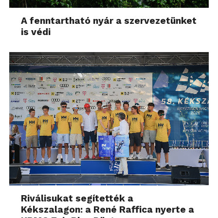
A fenntartható nyár a szervezetünket
is védi
Riválisukat segítették a
Kékszalagon: a René Raffica nyerte a