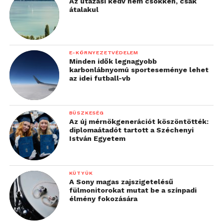
Az utazási kedv nem csökken, csak
átalakul
E-KÖRNYEZETVÉDELEM
Minden idők legnagyobb
karbonlábnyomú sporteseménye lehet
az idei futball-vb
BÜSZKESÉG
Az új mérnökgenerációt köszöntötték:
diplomaátadót tartott a Széchenyi
István Egyetem
KÜTYÜK
A Sony magas zajszigetelésű
fülmonitorokat mutat be a színpadi
élmény fokozására