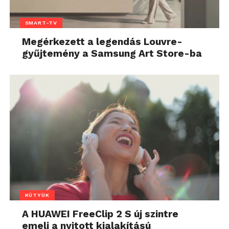
SMART-TV
Megérkezett a legendás Louvre-
gyűjtemény a Samsung Art Store-ba
KÜTYÜK
A HUAWEI FreeClip 2 S új szintre
emeli a nyitott kialakítású