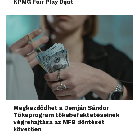
KPMG Fair Play Díjat
Megkezdődhet a Demján Sándor
Tőkeprogram tőkebefektetéseinek
végrehajtása az MFB döntését
követően