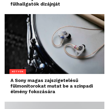
fülhallgatók dizájnját
KÜTYÜK
A Sony magas zajszigetelésű
fülmonitorokat mutat be a színpadi
élmény fokozására