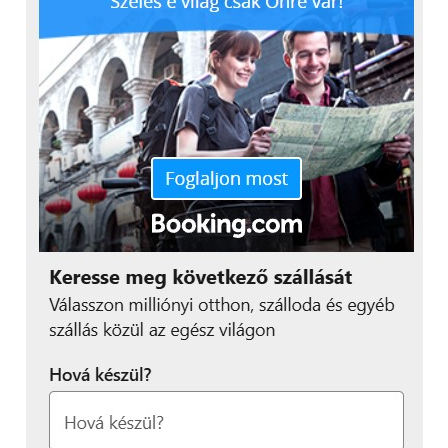
is. Emiatt jóval magasabb a zajszintje, mint egy split
klíma beltéri egységének.
Összegzés
Legfontosabb előnyök a mobilklíma mellett:
Könnyű üzembe helyezés: Nincs
szükség beszerelésre vagy bontásra.
Mobilitás: Több helyiségben is
használható igény szerint.
Azonnali bevethetőség: a forró napok
beköszöntével instant megoldást képes
nyújtani.
Többfunkciós működés: Egyetlen
berendezés több szezonban is hasznos