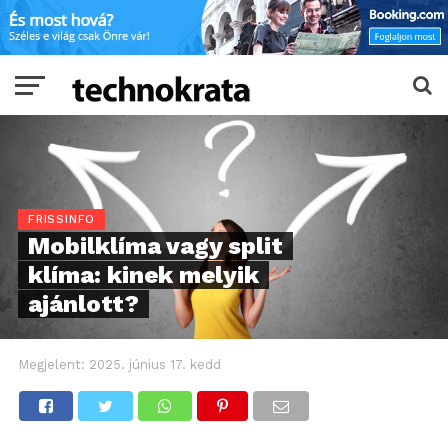
FRISSINFO
Mobilklíma vagy split
klíma: kinek melyik
ajánlott?
Megjelent:
2025. június 17. kedd