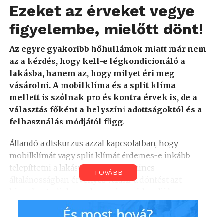
Ezeket az érveket vegye
figyelembe, mielőtt dönt!
Az egyre gyakoribb hőhullámok miatt már nem
az a kérdés, hogy kell-e légkondicionáló a
lakásba, hanem az, hogy milyet éri meg
vásárolni. A mobilklíma és a split klíma
mellett is szólnak pro és kontra érvek is, de a
választás főként a helyszíni adottságoktól és a
felhasználás módjától függ.
Állandó a diskurzus azzal kapcsolatban, hogy
mobilklímát vagy split klímát érdemes-e inkább
telepíttetni a lakásunkba, de erre nincs
TOVÁBB
általánosságban érvényes válasz, a döntést azt
követően tudjuk meghozni, ha mérlegeljük az
igényeinket és az ingatlan paramétereit egyaránt.