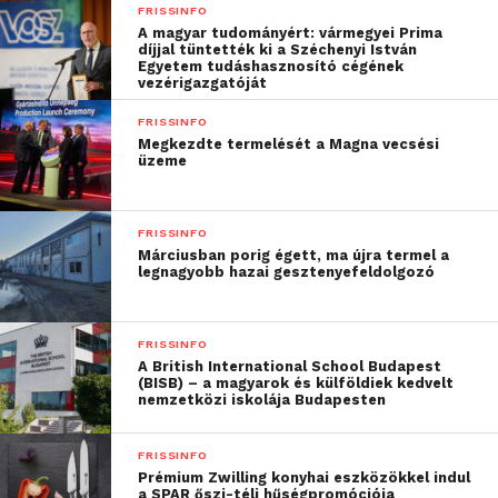
FRISSINFO
A magyar tudományért: vármegyei Prima
díjjal tüntették ki a Széchenyi István
Egyetem tudáshasznosító cégének
vezérigazgatóját
FRISSINFO
Megkezdte termelését a Magna vecsési
üzeme
FRISSINFO
Márciusban porig égett, ma újra termel a
legnagyobb hazai gesztenyefeldolgozó
FRISSINFO
A British International School Budapest
(BISB) – a magyarok és külföldiek kedvelt
nemzetközi iskolája Budapesten
FRISSINFO
Prémium Zwilling konyhai eszközökkel indul
a SPAR őszi-téli hűségpromóciója