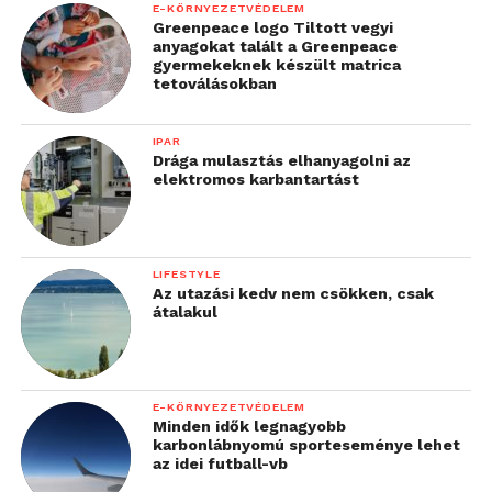
E-KÖRNYEZETVÉDELEM
Greenpeace logo Tiltott vegyi
anyagokat talált a Greenpeace
gyermekeknek készült matrica
tetoválásokban
IPAR
Drága mulasztás elhanyagolni az
elektromos karbantartást
LIFESTYLE
Az utazási kedv nem csökken, csak
átalakul
E-KÖRNYEZETVÉDELEM
Minden idők legnagyobb
karbonlábnyomú sporteseménye lehet
az idei futball-vb