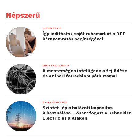
Népszerű
LIFESTYLE
Így indíthatsz saját ruhamárkát a DTF
bérnyomtatás segítségével
DIGITALIZÁCIÓ
A mesterséges intelligencia fejlődése
és az ipari forradalom párhuzamai
E-GAZDASÁG
Szintet lép a hálózati kapacitás
kihasználása – összefogott a Schneider
Electric és a Kraken