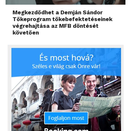
Megkezdődhet a Demján Sándor
Tőkeprogram tőkebefektetéseinek
végrehajtása az MFB döntését
követően