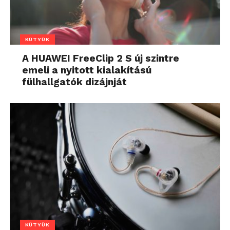
KÜTYÜK
A HUAWEI FreeClip 2 S új szintre
emeli a nyitott kialakítású
fülhallgatók dizájnját
KÜTYÜK