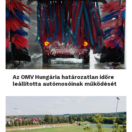
Az OMV Hungária határozatlan időre
leállította autómosóinak működését