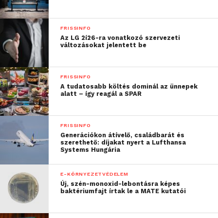
FRISSINFO
Az LG 2í26-ra vonatkozó szervezeti
változásokat jelentett be
FRISSINFO
A tudatosabb költés dominál az ünnepek
alatt – így reagál a SPAR
FRISSINFO
Generációkon átívelő, családbarát és
szerethető: díjakat nyert a Lufthansa
Systems Hungária
E-KÖRNYEZETVÉDELEM
Új, szén-monoxid-lebontásra képes
baktériumfajt írtak le a MATE kutatói