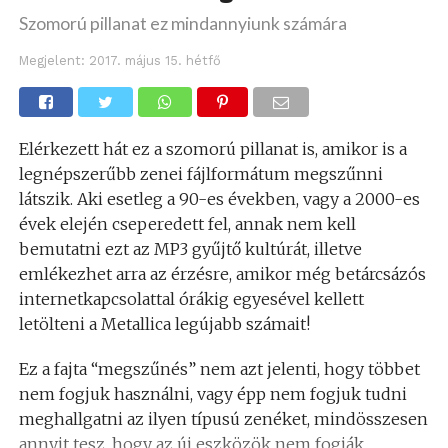
Szomorú pillanat ez mindannyiunk számára
Megjelent:
2017. május 15. hétfő
Elérkezett hát ez a szomorú pillanat is, amikor is a
legnépszerűbb zenei fájlformátum megszűnni
látszik. Aki esetleg a 90-es években, vagy a 2000-es
évek elején cseperedett fel, annak nem kell
bemutatni ezt az MP3 gyűjtő kultúrát, illetve
emlékezhet arra az érzésre, amikor még betárcsázós
internetkapcsolattal órákig egyesével kellett
letölteni a Metallica legújabb számait!
Ez a fajta “megszűnés” nem azt jelenti, hogy többet
nem fogjuk használni, vagy épp nem fogjuk tudni
meghallgatni az ilyen típusú zenéket, mindösszesen
annyit tesz, hogy az új eszközök nem fogják