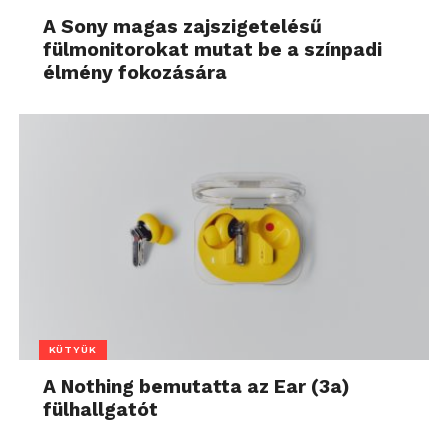
A Sony magas zajszigetelésű
fülmonitorokat mutat be a színpadi
élmény fokozására
KÜTYÜK
A Nothing bemutatta az Ear (3a)
fülhallgatót