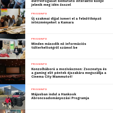
életfelfogását bemutató interaktív könyv
jelenik meg idén ősszel
FRISSINFO
Új szakmai díjjal ismeri el a felnőttképző
intézményeket a Kamara
FRISSINFO
Minden második nő információs
túlterheltségről számol be
FRISSINFO
Konzolháború a mozivásznon: Zsozeatya és
a gaming elit péntek éjszakára megszállja a
Cinema City Mammutot!
FRISSINFO
Májusban indul a Hankook
Abroncsadományozási Programja