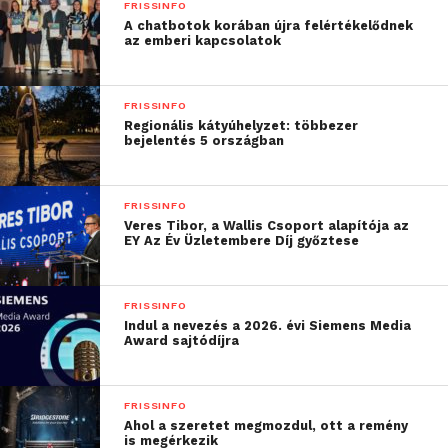
FRISSINFO
A chatbotok korában újra felértékelődnek
az emberi kapcsolatok
FRISSINFO
Regionális kátyúhelyzet: többezer
bejelentés 5 országban
FRISSINFO
Veres Tibor, a Wallis Csoport alapítója az
EY Az Év Üzletembere Díj győztese
FRISSINFO
Indul a nevezés a 2026. évi Siemens Media
Award sajtódíjra
FRISSINFO
Ahol a szeretet megmozdul, ott a remény
is megérkezik