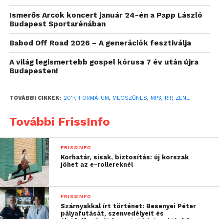
Ismerős Arcok koncert január 24-én a Papp László
Budapest Sportarénában
Babod Off Road 2026 – A generációk fesztiválja
A világ legismertebb gospel kórusa 7 év után újra
Budapesten!
TOVÁBBI CIKKEK:
2017
,
FORMÁTUM
,
MEGSZŰNÉS
,
MP3
,
RIP
,
ZENE
További FrissInfo
FRISSINFO
Korhatár, sisak, biztosítás: új korszak
jöhet az e-rollereknél
FRISSINFO
Szárnyakkal írt történet: Besenyei Péter
pályafutását, szenvedélyeit és