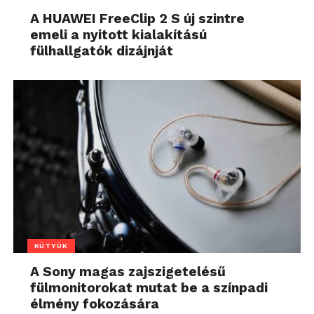
A HUAWEI FreeClip 2 S új szintre
emeli a nyitott kialakítású
fülhallgatók dizájnját
KÜTYÜK
A Sony magas zajszigetelésű
fülmonitorokat mutat be a színpadi
élmény fokozására