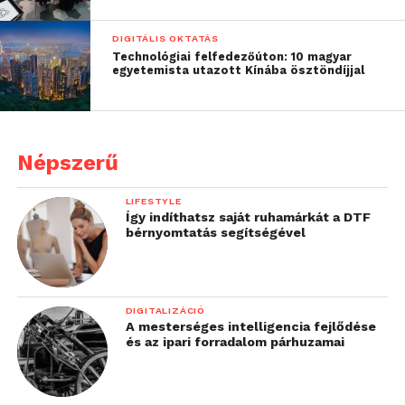
DIGITÁLIS OKTATÁS
Technológiai felfedezőúton: 10 magyar
egyetemista utazott Kínába ösztöndíjjal
Népszerű
LIFESTYLE
Így indíthatsz saját ruhamárkát a DTF
bérnyomtatás segítségével
DIGITALIZÁCIÓ
A mesterséges intelligencia fejlődése
és az ipari forradalom párhuzamai