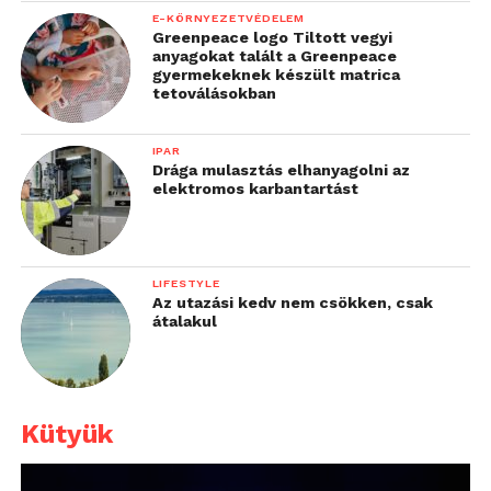
E-KÖRNYEZETVÉDELEM
Greenpeace logo Tiltott vegyi
anyagokat talált a Greenpeace
gyermekeknek készült matrica
tetoválásokban
IPAR
Drága mulasztás elhanyagolni az
elektromos karbantartást
LIFESTYLE
Az utazási kedv nem csökken, csak
átalakul
Kütyük