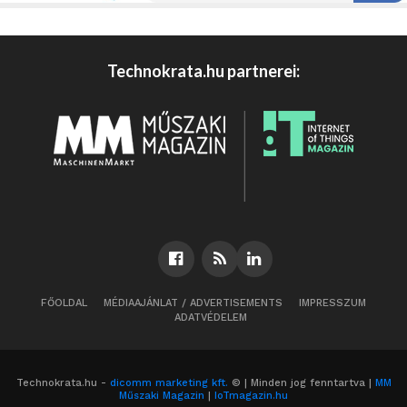
Technokrata.hu partnerei:
FŐOLDAL
MÉDIAAJÁNLAT / ADVERTISEMENTS
IMPRESSZUM
ADATVÉDELEM
Technokrata.hu -
dicomm marketing kft.
© | Minden jog fenntartva |
MM
Műszaki Magazin
|
IoTmagazin.hu