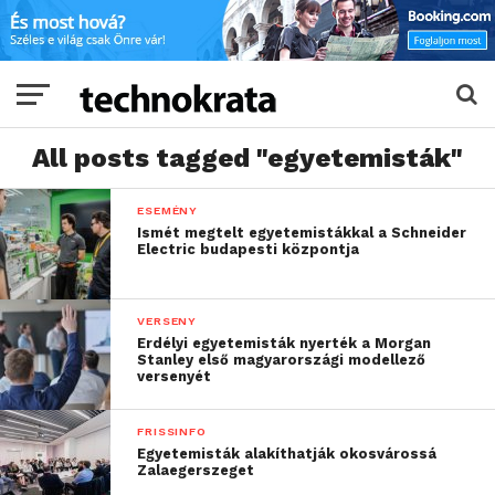
All posts tagged "egyetemisták"
ESEMÉNY
Ismét megtelt egyetemistákkal a Schneider
Electric budapesti központja
VERSENY
Erdélyi egyetemisták nyerték a Morgan
Stanley első magyarországi modellező
versenyét
FRISSINFO
Egyetemisták alakíthatják okosvárossá
Zalaegerszeget